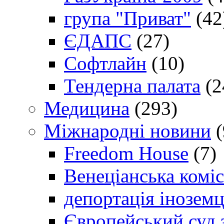
група "Приват"
(42
ЄДАПС
(27)
Софтлайн
(10)
Тендерна палата
(2
Медицина
(293)
Міжнародні новини
(
Freedom House
(7)
Венеціанська коміс
депортація іноземц
Європейський суд 