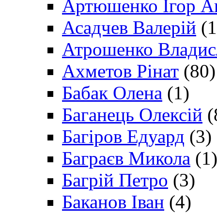
Артюшенко Ігор А
Асадчев Валерій
(1
Атрошенко Владис
Ахметов Рінат
(80)
Бабак Олена
(1)
Баганець Олексій
(
Багіров Едуард
(3)
Баграєв Микола
(1
Багрій Петро
(3)
Баканов Іван
(4)