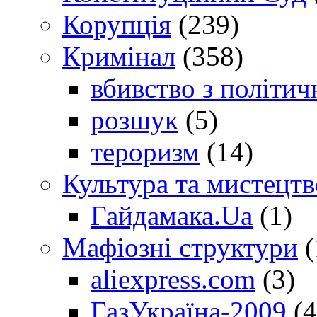
Корупція
(239)
Кримінал
(358)
вбивство з політич
розшук
(5)
тероризм
(14)
Культура та мистецтв
Гайдамака.Ua
(1)
Мафіозні структури
(
aliexpress.com
(3)
ГазУкраїна-2009
(4