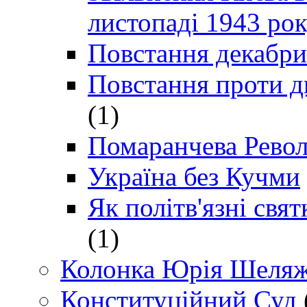
листопаді 1943 ро
Повстання декабри
Повстання проти д
(1)
Помаранчева Рево
Україна без Кучми
Як політв'язні св
(1)
Колонка Юрія Шеляж
Конституційний Суд