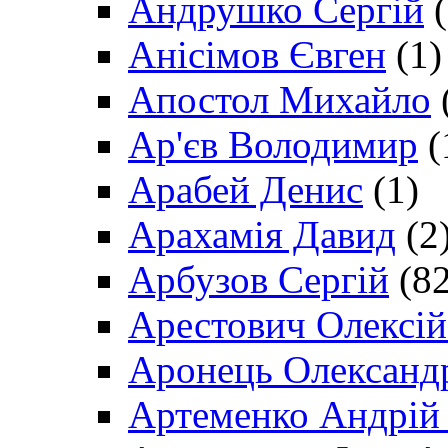
Андрушко Сергій
(
Анісімов Євген
(1)
Апостол Михайло
Ар'єв Володимир
(
Арабей Денис
(1)
Арахамія Давид
(2
Арбузов Сергій
(82
Арестович Олексі
Аронець Олександ
Артеменко Андрій