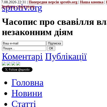
7.08.2026 22:31 |
Попередня версія sprotiv.org
|
Наша кнопка
|
sprotiv.org
Зробити стартовою
Часопис про свавілля в
незаконним діям
Коментарі
Публікації
Головна
Новини
Статті