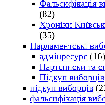
Фальсифікація в
(82)
Хроніки Київсько
(35)
Парламентські виб
адмінресурс
(16
Партсписки та с
Підкуп виборців
підкуп виборців
(2
фальсифікація виб