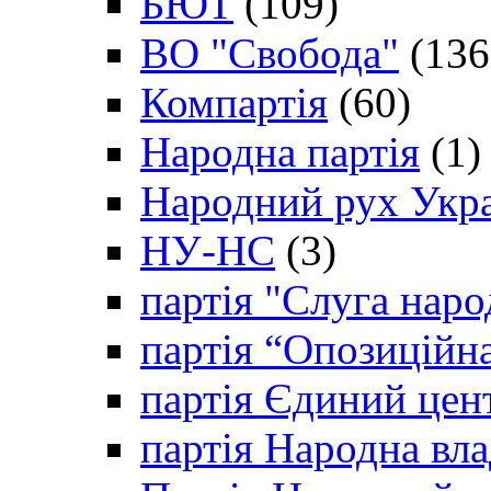
БЮТ
(109)
ВО "Свобода"
(136
Компартія
(60)
Народна партія
(1)
Народний рух Укр
НУ-НС
(3)
партія "Слуга наро
партія “Опозиційн
партія Єдиний цен
партія Народна вла