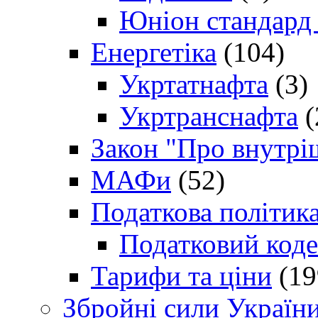
Юніон стандард
Енергетіка
(104)
Укртатнафта
(3)
Укртранснафта
(
Закон "Про внутрі
МАФи
(52)
Податкова політик
Податковий коде
Тарифи та ціни
(19
Збройні сили Україн