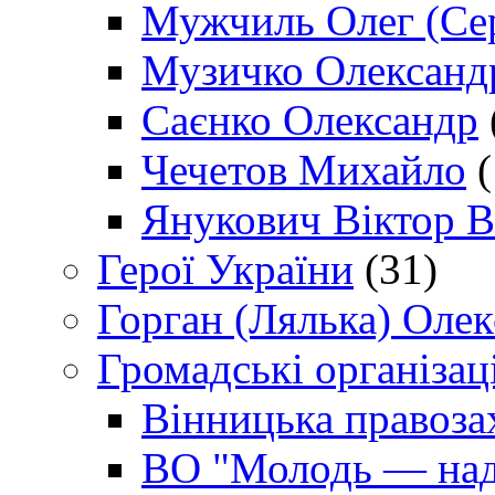
Мужчиль Олег (Сер
Музичко Олександ
Саєнко Олександр
Чечетов Михайло
(
Янукович Віктор В
Герої України
(31)
Горган (Лялька) Оле
Громадські організаці
Вінницька правоза
ВО "Молодь — над