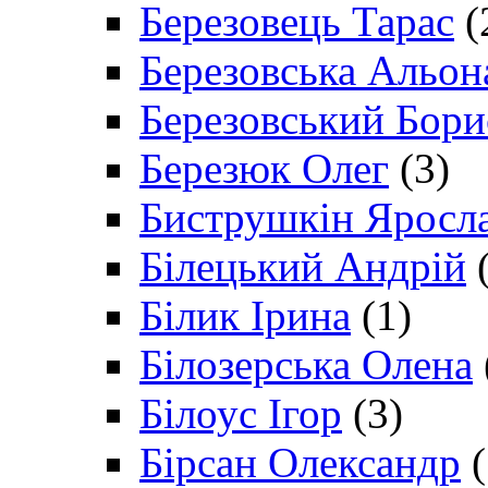
Березовець Тарас
(
Березовська Альон
Березовський Бори
Березюк Олег
(3)
Биструшкін Яросл
Білецький Андрій
(
Білик Ірина
(1)
Білозерська Олена
Білоус Ігор
(3)
Бірсан Олександр
(