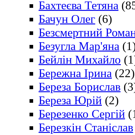
Бахтеєва Тетяна
(8
Бачун Олег
(6)
Безсмертний Рома
Безугла Мар'яна
(1
Бейлін Михайло
(1
Бережна Ірина
(22)
Береза Борислав
(3
Береза Юрій
(2)
Березенко Сергій
(
Березкін Станіслав