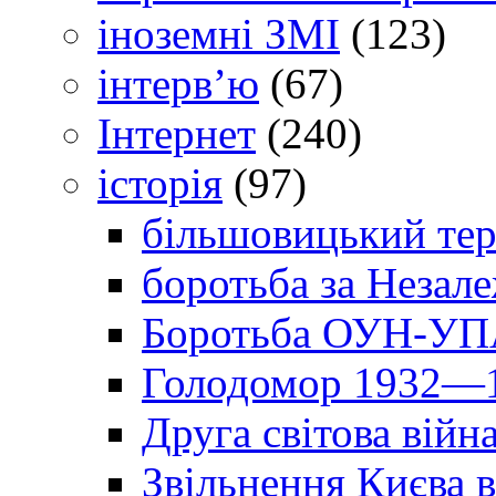
іноземні ЗМІ
(123)
інтерв’ю
(67)
Інтернет
(240)
історія
(97)
більшовицький тер
боротьба за Незал
Боротьба ОУН-УПА
Голодомор 1932—1
Друга світова війн
Звільнення Києва в