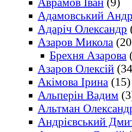
Аврамов Іван
(9)
Адамовський Андр
Адаріч Олександр
Азаров Микола
(20
Брехня Азарова
(
Азаров Олексій
(34
Акімова Ірина
(15)
Альперін Вадим
(3
Альтман Олександ
Андрієвський Дми