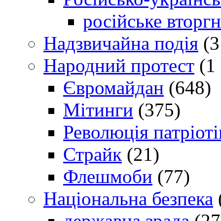
російське вторг
Надзвичайна подія
(3
Народний протест
(1 
Євромайдан
(648)
Мітинги
(375)
Революція патріоті
Страйк
(21)
Флешмоби
(77)
Національна безпека
державна зрада
(27