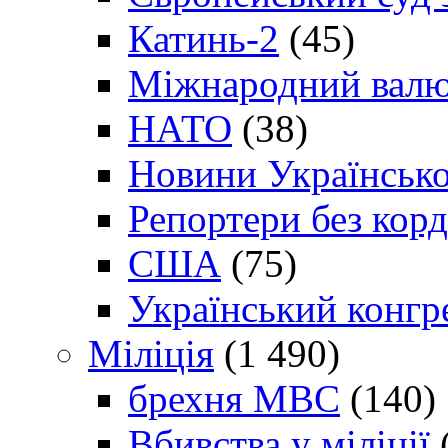
Катинь-2
(45)
Міжнародний валю
НАТО
(38)
Новини Українсько
Репортери без корд
США
(75)
Український конгр
Міліція
(1 490)
брехня МВС
(140)
Вбивства у міліції