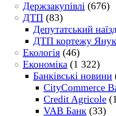
Держзакупівлі
(676)
ДТП
(83)
Депутатський наїз
ДТП кортежу Янук
Екологія
(46)
Економіка
(1 322)
Банківські новини
CityCommerce B
Credit Agricole
(
VAB Банк
(33)