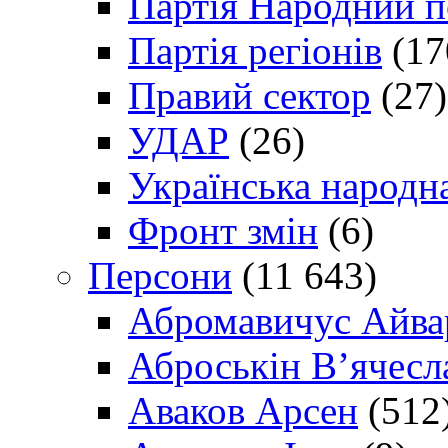
Партія Народний 
Партія регіонів
(17
Правий сектор
(27)
УДАР
(26)
Українська народна
Фронт змін
(6)
Персони
(11 643)
Абромавичус Айва
Аброськін В’ячесл
Аваков Арсен
(512