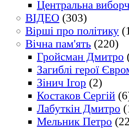
Центральна виборч
ВІДЕО
(303)
Вірші про політику
(
Вічна пам'ять
(220)
Гройсман Дмитро
Загиблі герої Євр
Зінич Ігор
(2)
Костаков Сергій
(6
Лабуткін Дмитро
(
Мельник Петро
(22