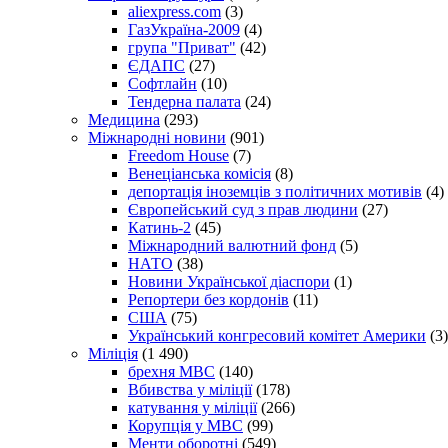
aliexpress.com
(3)
ГазУкраїна-2009
(4)
група "Приват"
(42)
ЄДАПС
(27)
Софтлайн
(10)
Тендерна палата
(24)
Медицина
(293)
Міжнародні новини
(901)
Freedom House
(7)
Венеціанська комісія
(8)
депортація іноземців з політичних мотивів
(4)
Європейський суд з прав людини
(27)
Катинь-2
(45)
Міжнародний валютний фонд
(5)
НАТО
(38)
Новини Української діаспори
(1)
Репортери без кордонів
(11)
США
(75)
Український конгресовий комітет Америки
(3)
Міліція
(1 490)
брехня МВС
(140)
Вбивства у міліції
(178)
катування у міліції
(266)
Корупція у МВС
(99)
Менти оборотні
(549)