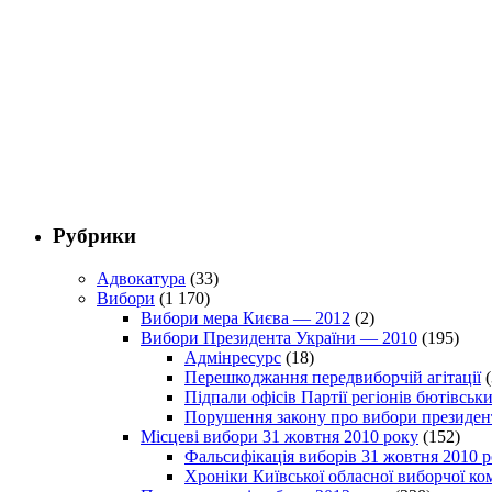
Рубрики
Адвокатура
(33)
Вибори
(1 170)
Вибори мера Києва — 2012
(2)
Вибори Президента України — 2010
(195)
Адмінресурс
(18)
Перешкоджання передвиборчій агітації
(
Підпали офісів Партії регіонів бютівсь
Порушення закону про вибори президен
Місцеві вибори 31 жовтня 2010 року
(152)
Фальсифікація виборів 31 жовтня 2010 
Хроніки Київської обласної виборчої ком