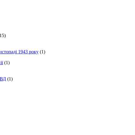
15)
истопаді 1943 року
(1)
ії
(1)
КВД
(1)