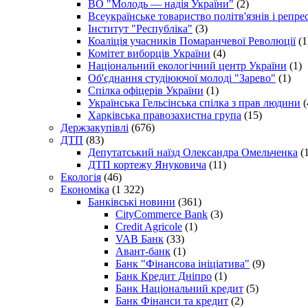
ВО "Молодь — надія України"
(2)
Всеукраїнське товариство політв'язнів і репр
Інститут "Республіка"
(3)
Коаліція учасників Помаранчевої Революції
(1
Комітет виборців України
(4)
Національний екологічний центр України
(1)
Об'єднання студіюючої молоді "Зарево"
(1)
Спілка офіцерів України
(1)
Українська Гельсінська спілка з прав людини
(
Харківська правозахистна група
(15)
Держзакупівлі
(676)
ДТП
(83)
Депутатський наїзд Олександра Омельченка
(1
ДТП кортежу Януковича
(11)
Екологія
(46)
Економіка
(1 322)
Банківські новини
(361)
CityCommerce Bank
(3)
Credit Agricole
(1)
VAB Банк
(33)
Авант-банк
(1)
Банк "Фінансова ініціатива"
(9)
Банк Кредит Дніпро
(1)
Банк Національний кредит
(5)
Банк Фінанси та кредит
(2)