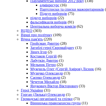
Парламентські вибори 2012 року
(338)
адмінресурс
(16)
Партсписки та списки мажоритарників
(
Підкуп виборців
(75)
підкуп виборців
(22)
фальсифікація виборів
(91)
Центральна виборча комісія
(62)
ВІДЕО
(303)
Вірші про політику
(109)
Вічна пам'ять
(220)
Гройсман Дмитро
(28)
Загиблі герої Євромайдану
(13)
Зінич Ігор
(2)
Костаков Сергій
(6)
Лабуткін Дмитро
(1)
Мельник Петро
(22)
Мужчиль Олег (Сергій Аміров) Лісник
(16)
Музичко Олександр
(13)
Саєнко Олександр
(2)
Чечетов Михайло
(18)
Янукович Віктор Вікторович
(33)
Герої України
(31)
Горган (Лялька) Олександр
(1)
Громадські організації та спілки
(73)
Вінницька правозахисна група
(11)