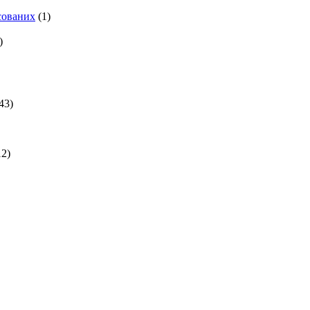
есованих
(1)
)
43)
2)