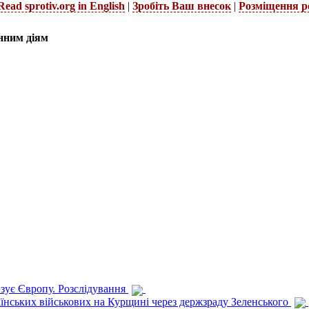
Read sprotiv.org in English
|
Зробіть Ваш внесок
|
Розміщення р
нним діям
изує Європу. Розслідування
раїнських військових на Курщині через держзраду Зеленського