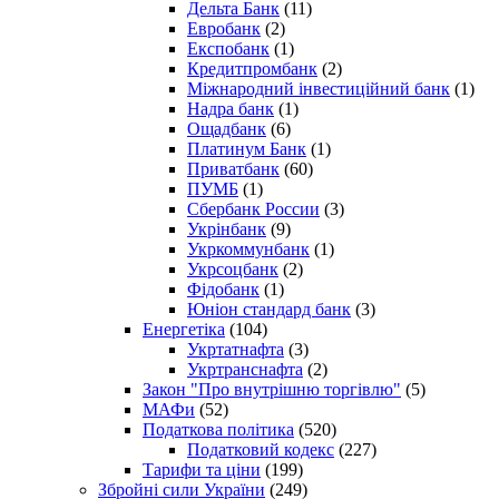
Дельта Банк
(11)
Евробанк
(2)
Експобанк
(1)
Кредитпромбанк
(2)
Міжнародний інвестиційний банк
(1)
Надра банк
(1)
Ощадбанк
(6)
Платинум Банк
(1)
Приватбанк
(60)
ПУМБ
(1)
Сбербанк России
(3)
Укрінбанк
(9)
Укркоммунбанк
(1)
Укрсоцбанк
(2)
Фідобанк
(1)
Юніон стандард банк
(3)
Енергетіка
(104)
Укртатнафта
(3)
Укртранснафта
(2)
Закон "Про внутрішню торгівлю"
(5)
МАФи
(52)
Податкова політика
(520)
Податковий кодекс
(227)
Тарифи та ціни
(199)
Збройні сили України
(249)