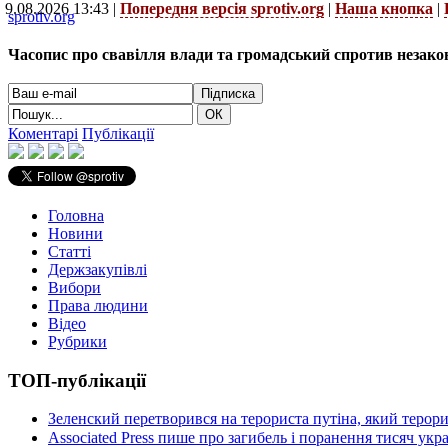
9.08.2026 13:43 |
Попередня версія sprotiv.org
|
Наша кнопка
|
sprotiv.org
Часопис про свавілля влади та громадський спротив незако
Коментарі
Публікації
Головна
Новини
Статті
Держзакупівлі
Вибори
Права людини
Відео
Рубрики
ТОП-публікації
Зеленский перетворився на терориста путіна, який терор
Associated Press пише про загибель і поранення тисяч ук