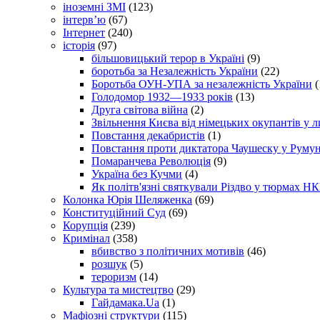
іноземні ЗМІ
(123)
інтерв’ю
(67)
Інтернет
(240)
історія
(97)
більшовицький терор в Україні
(9)
боротьба за Незалежність України
(22)
Боротьба ОУН-УПА за незалежність України
(
Голодомор 1932—1933 років
(13)
Друга світова війна
(2)
Звільнення Києва від німецьких окупантів у л
Повстання декабристів
(1)
Повстання проти диктатора Чаушеску у Румун
Помаранчева Революція
(9)
Україна без Кучми
(4)
Як політв'язні святкували Різдво у тюрмах Н
Колонка Юрія Шеляженка
(69)
Конституційний Суд
(69)
Корупція
(239)
Кримінал
(358)
вбивство з політичних мотивів
(46)
розшук
(5)
тероризм
(14)
Культура та мистецтво
(29)
Гайдамака.Ua
(1)
Мафіозні структури
(115)