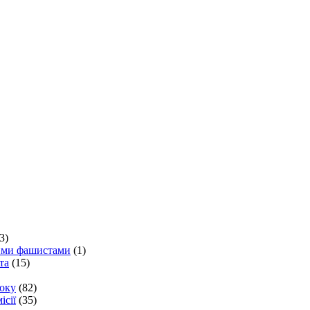
3)
кими фашистами
(1)
та
(15)
року
(82)
ісії
(35)