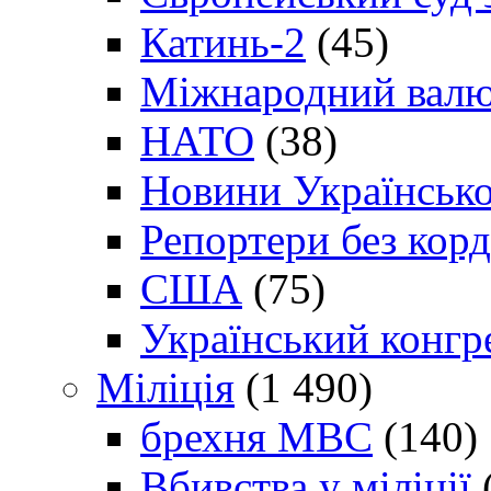
Катинь-2
(45)
Міжнародний валю
НАТО
(38)
Новини Українсько
Репортери без корд
США
(75)
Український конгр
Міліція
(1 490)
брехня МВС
(140)
Вбивства у міліції