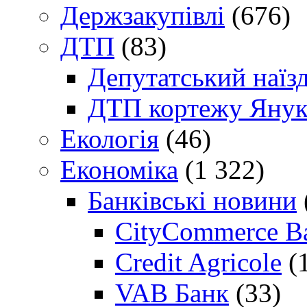
Держзакупівлі
(676)
ДТП
(83)
Депутатський наїз
ДТП кортежу Янук
Екологія
(46)
Економіка
(1 322)
Банківські новини
CityCommerce B
Credit Agricole
(
VAB Банк
(33)