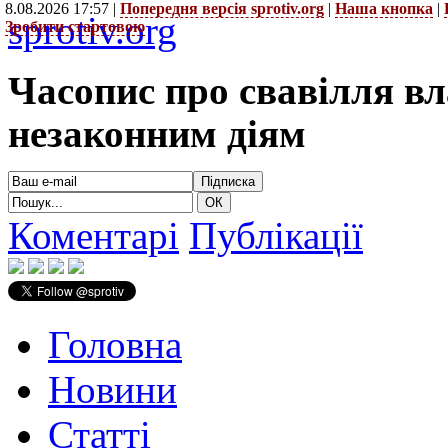
8.08.2026 17:57 |
Попередня версія sprotiv.org
|
Наша кнопка
|
sprotiv.org
Зробити стартовою
Часопис про свавілля в
незаконним діям
Коментарі
Публікації
Головна
Новини
Статті