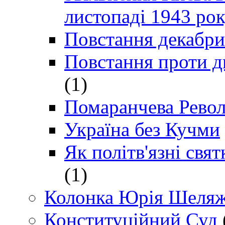
листопаді 1943 ро
Повстання декабри
Повстання проти д
(1)
Помаранчева Рево
Україна без Кучми
Як політв'язні св
(1)
Колонка Юрія Шеляж
Конституційний Суд