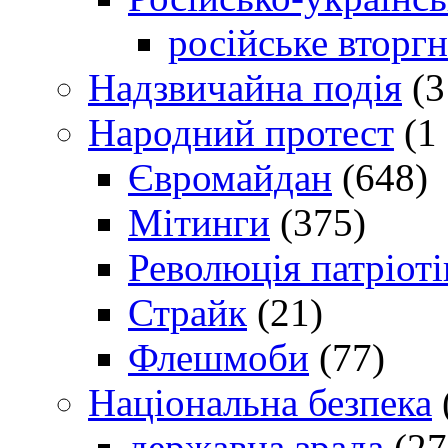
російське вторг
Надзвичайна подія
(3
Народний протест
(1 
Євромайдан
(648)
Мітинги
(375)
Революція патріоті
Страйк
(21)
Флешмоби
(77)
Національна безпека
державна зрада
(27