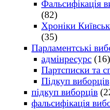
Фальсифікація в
(82)
Хроніки Київсько
(35)
Парламентські виб
адмінресурс
(16
Партсписки та с
Підкуп виборців
підкуп виборців
(2
фальсифікація виб