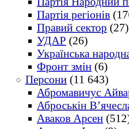
Партія Народний 
Партія регіонів
(17
Правий сектор
(27)
УДАР
(26)
Українська народна
Фронт змін
(6)
Персони
(11 643)
Абромавичус Айва
Аброськін В’ячесл
Аваков Арсен
(512