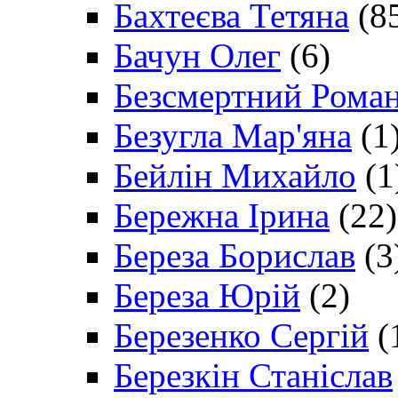
Бахтеєва Тетяна
(8
Бачун Олег
(6)
Безсмертний Рома
Безугла Мар'яна
(1
Бейлін Михайло
(1
Бережна Ірина
(22)
Береза Борислав
(3
Береза Юрій
(2)
Березенко Сергій
(
Березкін Станіслав