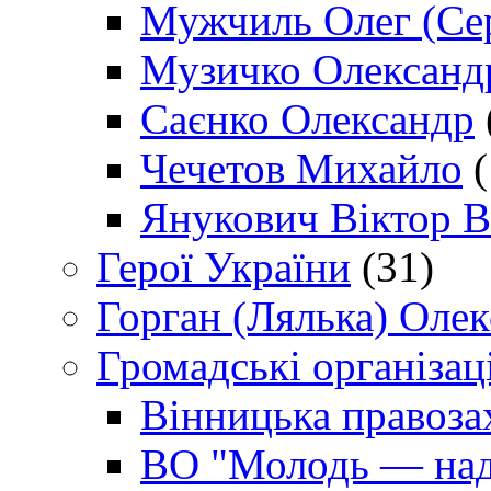
Мужчиль Олег (Сер
Музичко Олександ
Саєнко Олександр
Чечетов Михайло
(
Янукович Віктор В
Герої України
(31)
Горган (Лялька) Оле
Громадські організаці
Вінницька правоза
ВО "Молодь — над