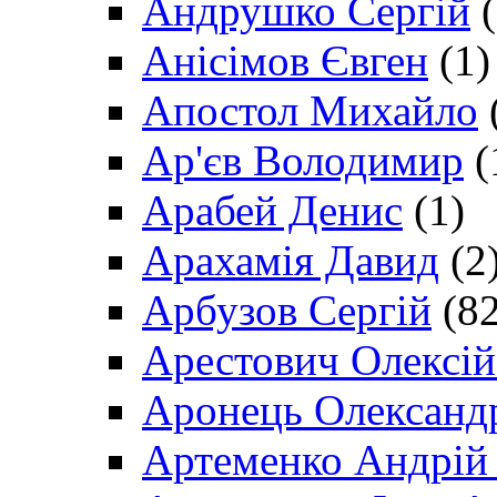
Андрушко Сергій
(
Анісімов Євген
(1)
Апостол Михайло
Ар'єв Володимир
(
Арабей Денис
(1)
Арахамія Давид
(2
Арбузов Сергій
(82
Арестович Олексі
Аронець Олександ
Артеменко Андрій