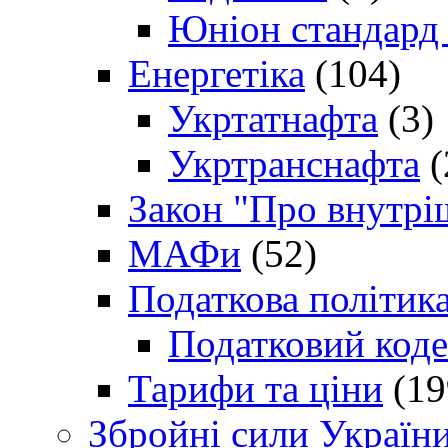
Юніон стандард
Енергетіка
(104)
Укртатнафта
(3)
Укртранснафта
(
Закон "Про внутрі
МАФи
(52)
Податкова політик
Податковий коде
Тарифи та ціни
(19
Збройні сили Україн