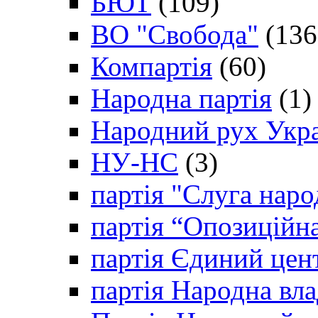
БЮТ
(109)
ВО "Свобода"
(136
Компартія
(60)
Народна партія
(1)
Народний рух Укр
НУ-НС
(3)
партія "Слуга наро
партія “Опозиційн
партія Єдиний цен
партія Народна вла