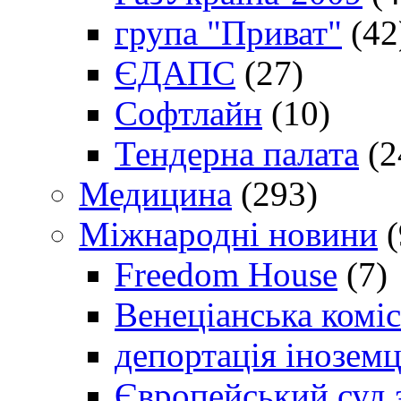
група "Приват"
(42
ЄДАПС
(27)
Софтлайн
(10)
Тендерна палата
(2
Медицина
(293)
Міжнародні новини
(
Freedom House
(7)
Венеціанська коміс
депортація іноземц
Європейський суд 