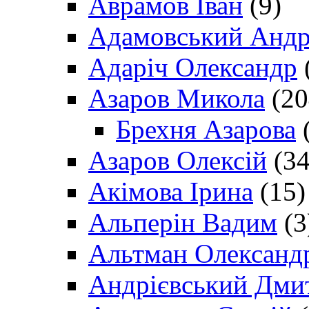
Аврамов Іван
(9)
Адамовський Андр
Адаріч Олександр
Азаров Микола
(20
Брехня Азарова
(
Азаров Олексій
(34
Акімова Ірина
(15)
Альперін Вадим
(3
Альтман Олександ
Андрієвський Дми