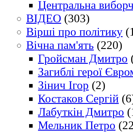
Центральна виборч
ВІДЕО
(303)
Вірші про політику
(
Вічна пам'ять
(220)
Гройсман Дмитро
Загиблі герої Євр
Зінич Ігор
(2)
Костаков Сергій
(6
Лабуткін Дмитро
(
Мельник Петро
(22