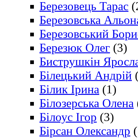
Березовець Тарас
(
Березовська Альон
Березовський Бори
Березюк Олег
(3)
Биструшкін Яросл
Білецький Андрій
(
Білик Ірина
(1)
Білозерська Олена
Білоус Ігор
(3)
Бірсан Олександр
(