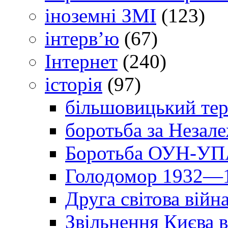
іноземні ЗМІ
(123)
інтерв’ю
(67)
Інтернет
(240)
історія
(97)
більшовицький тер
боротьба за Незал
Боротьба ОУН-УПА
Голодомор 1932—1
Друга світова війн
Звільнення Києва в