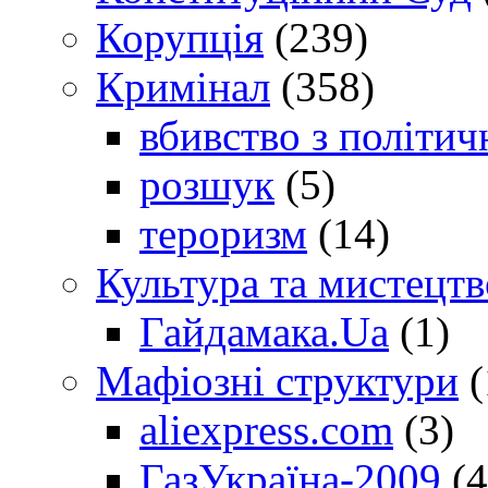
Корупція
(239)
Кримінал
(358)
вбивство з політич
розшук
(5)
тероризм
(14)
Культура та мистецтв
Гайдамака.Ua
(1)
Мафіозні структури
(
aliexpress.com
(3)
ГазУкраїна-2009
(4