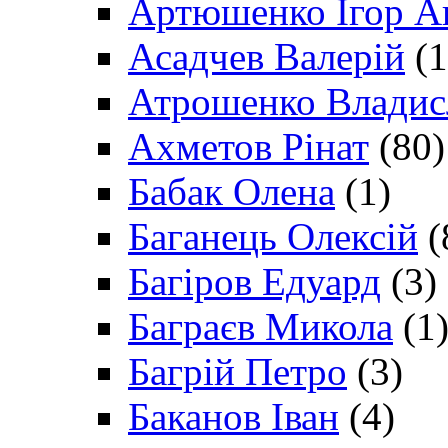
Артюшенко Ігор А
Асадчев Валерій
(1
Атрошенко Владис
Ахметов Рінат
(80)
Бабак Олена
(1)
Баганець Олексій
(
Багіров Едуард
(3)
Баграєв Микола
(1
Багрій Петро
(3)
Баканов Іван
(4)