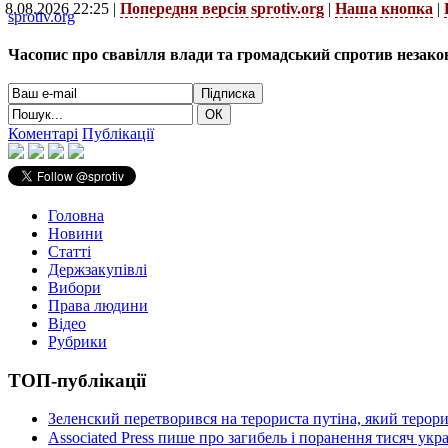
8.08.2026 22:25 |
Попередня версія sprotiv.org
|
Наша кнопка
|
sprotiv.org
Часопис про свавілля влади та громадський спротив незако
Коментарі
Публікації
Головна
Новини
Статті
Держзакупівлі
Вибори
Права людини
Відео
Рубрики
ТОП-публікації
Зеленский перетворився на терориста путіна, який терор
Associated Press пише про загибель і поранення тисяч ук