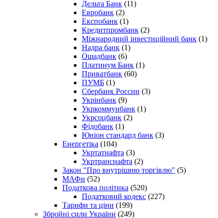
Дельта Банк
(11)
Евробанк
(2)
Експобанк
(1)
Кредитпромбанк
(2)
Міжнародний інвестиційний банк
(1)
Надра банк
(1)
Ощадбанк
(6)
Платинум Банк
(1)
Приватбанк
(60)
ПУМБ
(1)
Сбербанк России
(3)
Укрінбанк
(9)
Укркоммунбанк
(1)
Укрсоцбанк
(2)
Фідобанк
(1)
Юніон стандард банк
(3)
Енергетіка
(104)
Укртатнафта
(3)
Укртранснафта
(2)
Закон "Про внутрішню торгівлю"
(5)
МАФи
(52)
Податкова політика
(520)
Податковий кодекс
(227)
Тарифи та ціни
(199)
Збройні сили України
(249)