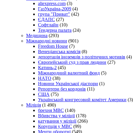
aliexpress.com
(3)
ГазУкраїна-2009
(4)
група "Приват"
(42)
ЄДАПС
(27)
Софтлайн
(10)
Тендерна палата
(24)
Медицина
(293)
Міжнародні новини
(901)
Freedom House
(7)
Венеціанська комісія
(8)
депортація іноземців з політичних мотивів
(4)
Європейський суд з прав людини
(27)
Катинь-2
(45)
Міжнародний валютний фонд
(5)
НАТО
(38)
Новини Української діаспори
(1)
Репортери без кордонів
(11)
США
(75)
Український конгресовий комітет Америки
(3)
Міліція
(1 490)
брехня МВС
(140)
Вбивства у міліції
(178)
катування у міліції
(266)
Корупція у МВС
(99)
Менти оборотні
(549)