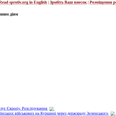
Read sprotiv.org in English
|
Зробіть Ваш внесок
|
Розміщення р
нним діям
изує Європу. Розслідування
раїнських військових на Курщині через держзраду Зеленського