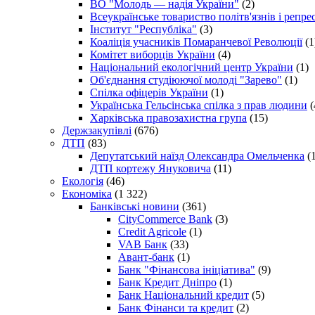
ВО "Молодь — надія України"
(2)
Всеукраїнське товариство політв'язнів і репр
Інститут "Республіка"
(3)
Коаліція учасників Помаранчевої Революції
(1
Комітет виборців України
(4)
Національний екологічний центр України
(1)
Об'єднання студіюючої молоді "Зарево"
(1)
Спілка офіцерів України
(1)
Українська Гельсінська спілка з прав людини
(
Харківська правозахистна група
(15)
Держзакупівлі
(676)
ДТП
(83)
Депутатський наїзд Олександра Омельченка
(1
ДТП кортежу Януковича
(11)
Екологія
(46)
Економіка
(1 322)
Банківські новини
(361)
CityCommerce Bank
(3)
Credit Agricole
(1)
VAB Банк
(33)
Авант-банк
(1)
Банк "Фінансова ініціатива"
(9)
Банк Кредит Дніпро
(1)
Банк Національний кредит
(5)
Банк Фінанси та кредит
(2)