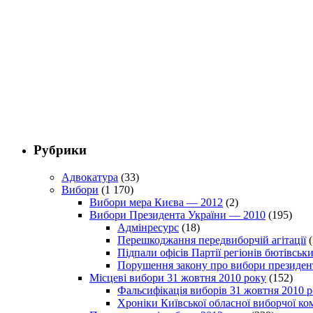
Рубрики
Адвокатура
(33)
Вибори
(1 170)
Вибори мера Києва — 2012
(2)
Вибори Президента України — 2010
(195)
Адмінресурс
(18)
Перешкоджання передвиборчій агітації
(
Підпали офісів Партії регіонів бютівсь
Порушення закону про вибори президен
Місцеві вибори 31 жовтня 2010 року
(152)
Фальсифікація виборів 31 жовтня 2010 
Хроніки Київської обласної виборчої ком