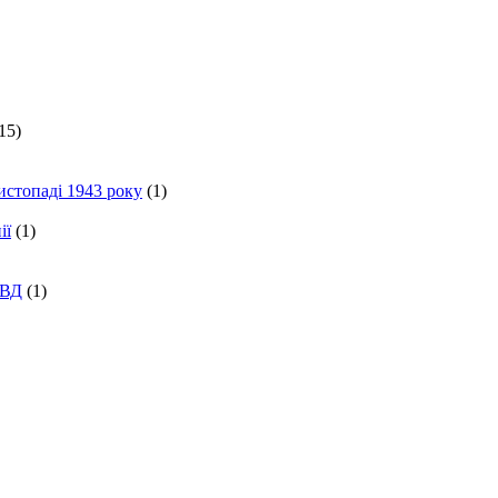
15)
истопаді 1943 року
(1)
ії
(1)
КВД
(1)