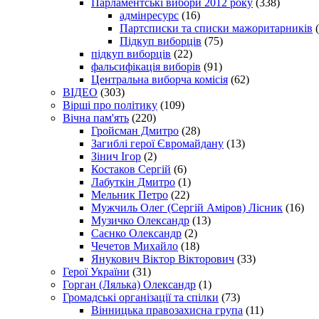
Парламентські вибори 2012 року
(338)
адмінресурс
(16)
Партсписки та списки мажоритарників
(
Підкуп виборців
(75)
підкуп виборців
(22)
фальсифікація виборів
(91)
Центральна виборча комісія
(62)
ВІДЕО
(303)
Вірші про політику
(109)
Вічна пам'ять
(220)
Гройсман Дмитро
(28)
Загиблі герої Євромайдану
(13)
Зінич Ігор
(2)
Костаков Сергій
(6)
Лабуткін Дмитро
(1)
Мельник Петро
(22)
Мужчиль Олег (Сергій Аміров) Лісник
(16)
Музичко Олександр
(13)
Саєнко Олександр
(2)
Чечетов Михайло
(18)
Янукович Віктор Вікторович
(33)
Герої України
(31)
Горган (Лялька) Олександр
(1)
Громадські організації та спілки
(73)
Вінницька правозахисна група
(11)