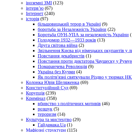
іноземні ЗМІ
(123)
інтерв’ю
(67)
Інтернет
(240)
історія
(97)
більшовицький терор в Україні
(9)
боротьба за Незалежність України
(22)
Боротьба ОУН-УПА за незалежність України
(
Голодомор 1932—1933 років
(13)
Друга світова війна
(2)
Звільнення Києва від німецьких окупантів у л
Повстання декабристів
(1)
Повстання проти диктатора Чаушеску у Румун
Помаранчева Революція
(9)
Україна без Кучми
(4)
Як політв'язні святкували Різдво у тюрмах Н
Колонка Юрія Шеляженка
(69)
Конституційний Суд
(69)
Корупція
(239)
Кримінал
(358)
вбивство з політичних мотивів
(46)
розшук
(5)
тероризм
(14)
Культура та мистецтво
(29)
Гайдамака.Ua
(1)
Мафіозні структури
(115)