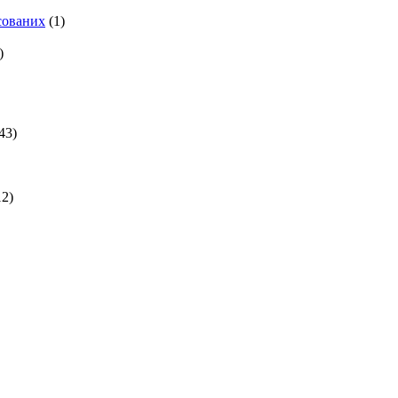
есованих
(1)
)
43)
2)