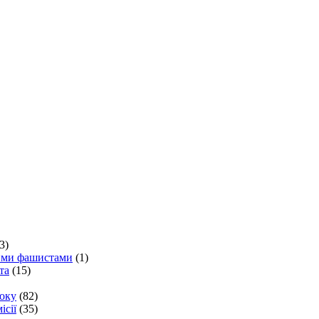
3)
кими фашистами
(1)
та
(15)
року
(82)
ісії
(35)