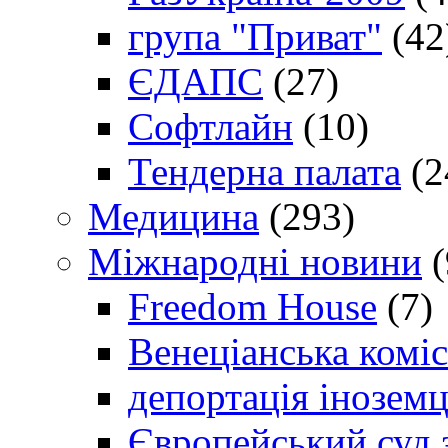
група "Приват"
(42
ЄДАПС
(27)
Софтлайн
(10)
Тендерна палата
(2
Медицина
(293)
Міжнародні новини
(
Freedom House
(7)
Венеціанська коміс
депортація іноземц
Європейський суд 