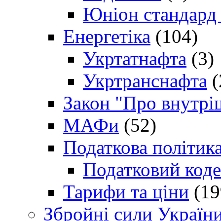
Юніон стандард
Енергетіка
(104)
Укртатнафта
(3)
Укртранснафта
(
Закон "Про внутрі
МАФи
(52)
Податкова політик
Податковий коде
Тарифи та ціни
(19
Збройні сили Україн