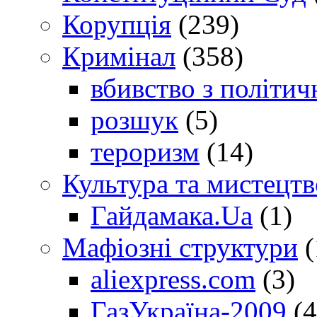
Корупція
(239)
Кримінал
(358)
вбивство з політич
розшук
(5)
тероризм
(14)
Культура та мистецтв
Гайдамака.Ua
(1)
Мафіозні структури
(
aliexpress.com
(3)
ГазУкраїна-2009
(4