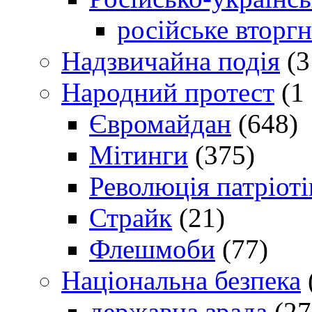
російське вторг
Надзвичайна подія
(3
Народний протест
(1 
Євромайдан
(648)
Мітинги
(375)
Революція патріоті
Страйк
(21)
Флешмоби
(77)
Національна безпека
державна зрада
(27