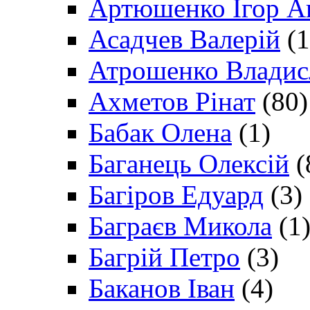
Артюшенко Ігор А
Асадчев Валерій
(1
Атрошенко Владис
Ахметов Рінат
(80)
Бабак Олена
(1)
Баганець Олексій
(
Багіров Едуард
(3)
Баграєв Микола
(1
Багрій Петро
(3)
Баканов Іван
(4)