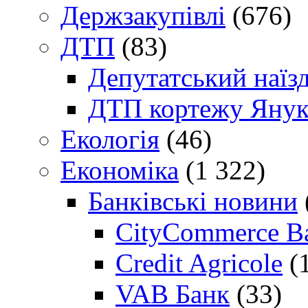
Держзакупівлі
(676)
ДТП
(83)
Депутатський наїз
ДТП кортежу Янук
Екологія
(46)
Економіка
(1 322)
Банківські новини
CityCommerce B
Credit Agricole
(
VAB Банк
(33)