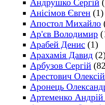
Андрушко Сергій
(
Анісімов Євген
(1)
Апостол Михайло
Ар'єв Володимир
(
Арабей Денис
(1)
Арахамія Давид
(2
Арбузов Сергій
(82
Арестович Олексі
Аронець Олександ
Артеменко Андрій