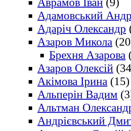
Аврамов Іван
(9)
Адамовський Андр
Адаріч Олександр
Азаров Микола
(20
Брехня Азарова
(
Азаров Олексій
(34
Акімова Ірина
(15)
Альперін Вадим
(3
Альтман Олександ
Андрієвський Дми