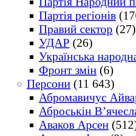
Партія Народний 
Партія регіонів
(17
Правий сектор
(27)
УДАР
(26)
Українська народна
Фронт змін
(6)
Персони
(11 643)
Абромавичус Айва
Аброськін В’ячесл
Аваков Арсен
(512