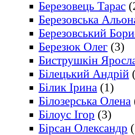
Березовець Тарас
(
Березовська Альон
Березовський Бори
Березюк Олег
(3)
Биструшкін Яросл
Білецький Андрій
(
Білик Ірина
(1)
Білозерська Олена
Білоус Ігор
(3)
Бірсан Олександр
(