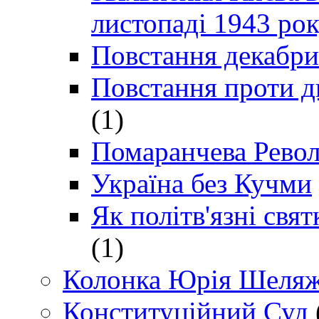
листопаді 1943 ро
Повстання декабри
Повстання проти д
(1)
Помаранчева Рево
Україна без Кучми
Як політв'язні св
(1)
Колонка Юрія Шеляж
Конституційний Суд