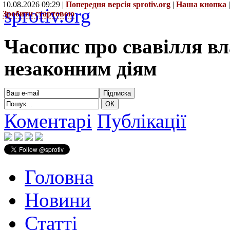
10.08.2026 09:29 |
Попередня версія sprotiv.org
|
Наша кнопка
sprotiv.org
Зробити стартовою
Часопис про свавілля в
незаконним діям
Коментарі
Публікації
Головна
Новини
Статті