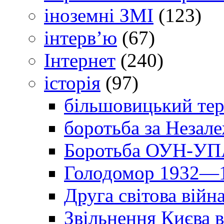
іноземні ЗМІ
(123)
інтерв’ю
(67)
Інтернет
(240)
історія
(97)
більшовицький тер
боротьба за Незал
Боротьба ОУН-УПА
Голодомор 1932—1
Друга світова війн
Звільнення Києва в