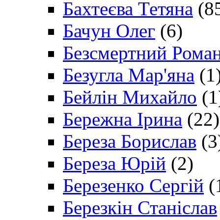
Бахтеєва Тетяна
(8
Бачун Олег
(6)
Безсмертний Рома
Безугла Мар'яна
(1
Бейлін Михайло
(1
Бережна Ірина
(22)
Береза Борислав
(3
Береза Юрій
(2)
Березенко Сергій
(
Березкін Станіслав