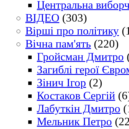
Центральна виборч
ВІДЕО
(303)
Вірші про політику
(
Вічна пам'ять
(220)
Гройсман Дмитро
Загиблі герої Євр
Зінич Ігор
(2)
Костаков Сергій
(6
Лабуткін Дмитро
(
Мельник Петро
(22