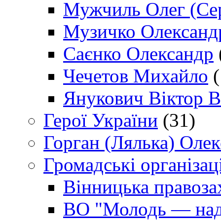
Мужчиль Олег (Сер
Музичко Олександ
Саєнко Олександр
Чечетов Михайло
(
Янукович Віктор В
Герої України
(31)
Горган (Лялька) Оле
Громадські організаці
Вінницька правоза
ВО "Молодь — над