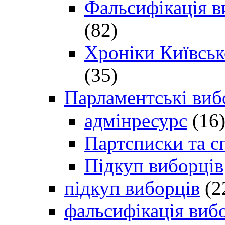
Фальсифікація в
(82)
Хроніки Київсько
(35)
Парламентські виб
адмінресурс
(16
Партсписки та с
Підкуп виборців
підкуп виборців
(2
фальсифікація виб