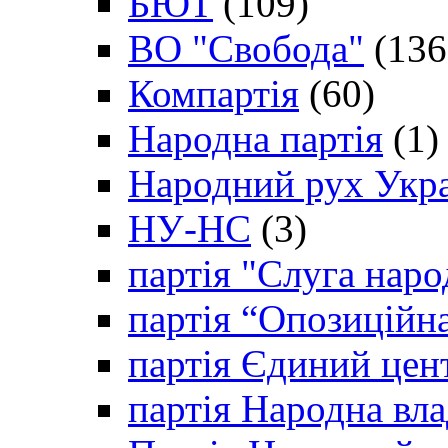
БЮТ
(109)
ВО "Свобода"
(136
Компартія
(60)
Народна партія
(1)
Народний рух Укр
НУ-НС
(3)
партія "Слуга наро
партія “Опозиційн
партія Єдиний цен
партія Народна вла