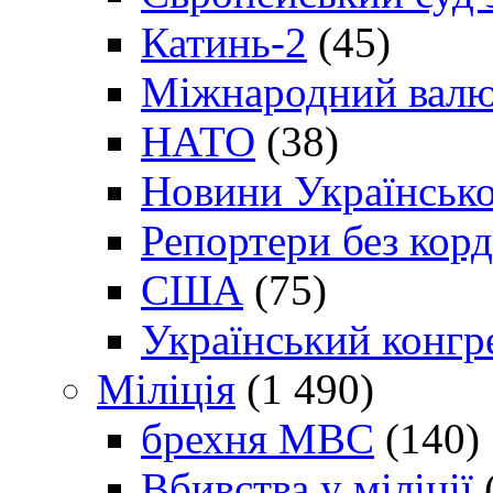
Катинь-2
(45)
Міжнародний валю
НАТО
(38)
Новини Українсько
Репортери без корд
США
(75)
Український конгр
Міліція
(1 490)
брехня МВС
(140)
Вбивства у міліції