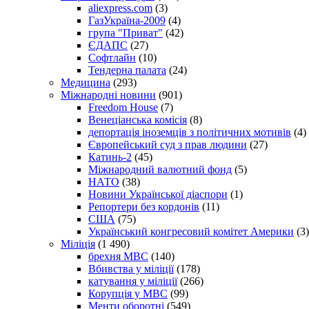
aliexpress.com
(3)
ГазУкраїна-2009
(4)
група "Приват"
(42)
ЄДАПС
(27)
Софтлайн
(10)
Тендерна палата
(24)
Медицина
(293)
Міжнародні новини
(901)
Freedom House
(7)
Венеціанська комісія
(8)
депортація іноземців з політичних мотивів
(4)
Європейський суд з прав людини
(27)
Катинь-2
(45)
Міжнародний валютний фонд
(5)
НАТО
(38)
Новини Української діаспори
(1)
Репортери без кордонів
(11)
США
(75)
Український конгресовий комітет Америки
(3)
Міліція
(1 490)
брехня МВС
(140)
Вбивства у міліції
(178)
катування у міліції
(266)
Корупція у МВС
(99)
Менти оборотні
(549)