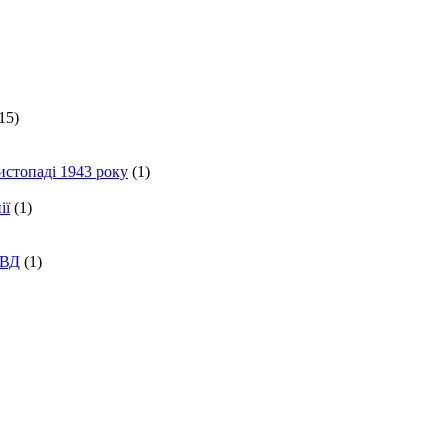
15)
истопаді 1943 року
(1)
ії
(1)
КВД
(1)