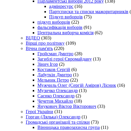
Парламентські вибори 2012 року
(338)
адмінресурс
(16)
Партсписки та списки мажоритарників
(
Підкуп виборців
(75)
підкуп виборців
(22)
фальсифікація виборів
(91)
Центральна виборча комісія
(62)
ВІДЕО
(303)
Вірші про політику
(109)
Вічна пам'ять
(220)
Гройсман Дмитро
(28)
Загиблі герої Євромайдану
(13)
Зінич Ігор
(2)
Костаков Сергій
(6)
Лабуткін Дмитро
(1)
Мельник Петро
(22)
Мужчиль Олег (Сергій Аміров) Лісник
(16)
Музичко Олександр
(13)
Саєнко Олександр
(2)
Чечетов Михайло
(18)
Янукович Віктор Вікторович
(33)
Герої України
(31)
Горган (Лялька) Олександр
(1)
Громадські організації та спілки
(73)
Вінницька правозахисна група
(11)