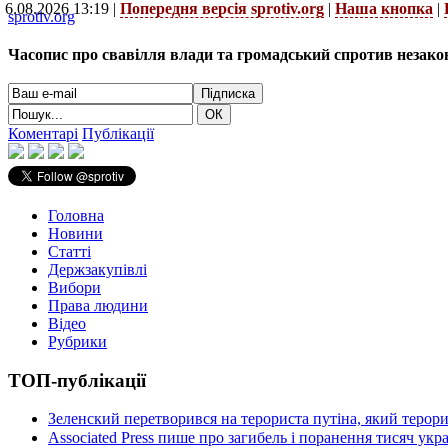
6.08.2026 13:19 |
Попередня версія sprotiv.org
|
Наша кнопка
|
sprotiv.org
Часопис про свавілля влади та громадський спротив незако
Коментарі
Публікації
Головна
Новини
Статті
Держзакупівлі
Вибори
Права людини
Відео
Рубрики
ТОП-публікації
Зеленский перетворився на терориста путіна, який терор
Associated Press пише про загибель і поранення тисяч ук