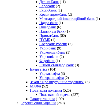
Дельта Банк
(11)
Евробанк
(2)
Експобанк
(1)
Кредитпромбанк
(2)
Міжнародний інвестиційний банк
(1)
Надра банк
(1)
Ощадбанк
(6)
Платинум Банк
(1)
Приватбанк
(60)
ПУМБ
(1)
Сбербанк России
(3)
Укрінбанк
(9)
Укркоммунбанк
(1)
Укрсоцбанк
(2)
Фідобанк
(1)
Юніон стандард банк
(3)
Енергетіка
(104)
Укртатнафта
(3)
Укртранснафта
(2)
Закон "Про внутрішню торгівлю"
(5)
МАФи
(52)
Податкова політика
(520)
Податковий кодекс
(227)
Тарифи та ціни
(199)
Збройні сили України
(249)