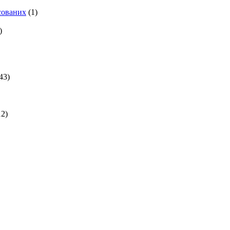
есованих
(1)
)
43)
2)