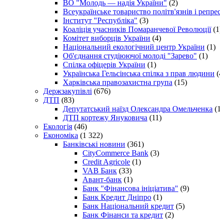
ВО "Молодь — надія України"
(2)
Всеукраїнське товариство політв'язнів і репр
Інститут "Республіка"
(3)
Коаліція учасників Помаранчевої Революції
(1
Комітет виборців України
(4)
Національний екологічний центр України
(1)
Об'єднання студіюючої молоді "Зарево"
(1)
Спілка офіцерів України
(1)
Українська Гельсінська спілка з прав людини
(
Харківська правозахистна група
(15)
Держзакупівлі
(676)
ДТП
(83)
Депутатський наїзд Олександра Омельченка
(1
ДТП кортежу Януковича
(11)
Екологія
(46)
Економіка
(1 322)
Банківські новини
(361)
CityCommerce Bank
(3)
Credit Agricole
(1)
VAB Банк
(33)
Авант-банк
(1)
Банк "Фінансова ініціатива"
(9)
Банк Кредит Дніпро
(1)
Банк Національний кредит
(5)
Банк Фінанси та кредит
(2)