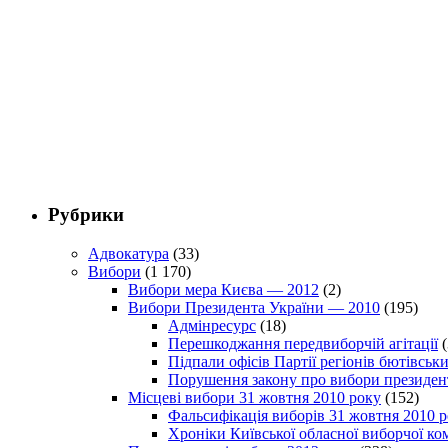
Рубрики
Адвокатура
(33)
Вибори
(1 170)
Вибори мера Києва — 2012
(2)
Вибори Президента України — 2010
(195)
Адмінресурс
(18)
Перешкоджання передвиборчій агітації
(
Підпали офісів Партії регіонів бютівсь
Порушення закону про вибори президен
Місцеві вибори 31 жовтня 2010 року
(152)
Фальсифікація виборів 31 жовтня 2010 
Хроніки Київської обласної виборчої ком