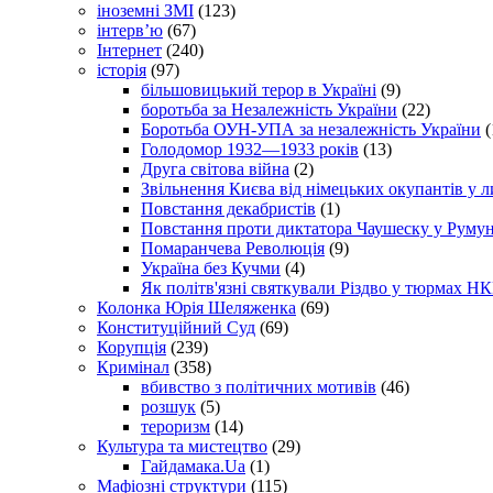
іноземні ЗМІ
(123)
інтерв’ю
(67)
Інтернет
(240)
історія
(97)
більшовицький терор в Україні
(9)
боротьба за Незалежність України
(22)
Боротьба ОУН-УПА за незалежність України
(
Голодомор 1932—1933 років
(13)
Друга світова війна
(2)
Звільнення Києва від німецьких окупантів у л
Повстання декабристів
(1)
Повстання проти диктатора Чаушеску у Румун
Помаранчева Революція
(9)
Україна без Кучми
(4)
Як політв'язні святкували Різдво у тюрмах Н
Колонка Юрія Шеляженка
(69)
Конституційний Суд
(69)
Корупція
(239)
Кримінал
(358)
вбивство з політичних мотивів
(46)
розшук
(5)
тероризм
(14)
Культура та мистецтво
(29)
Гайдамака.Ua
(1)
Мафіозні структури
(115)