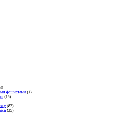
3)
кими фашистами
(1)
та
(15)
року
(82)
ісії
(35)