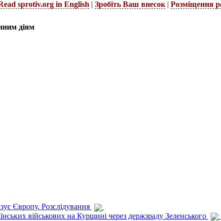
Read sprotiv.org in English
|
Зробіть Ваш внесок
|
Розміщення р
нним діям
изує Європу. Розслідування
раїнських військових на Курщині через держзраду Зеленського