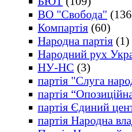
БЮТ
(109)
ВО "Свобода"
(136
Компартія
(60)
Народна партія
(1)
Народний рух Укр
НУ-НС
(3)
партія "Слуга наро
партія “Опозиційн
партія Єдиний цен
партія Народна вла