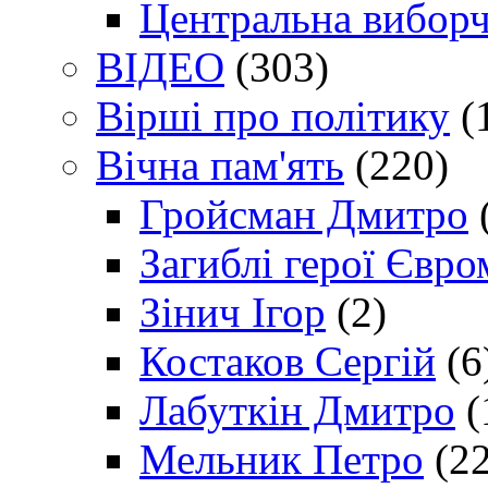
Центральна виборч
ВІДЕО
(303)
Вірші про політику
(
Вічна пам'ять
(220)
Гройсман Дмитро
Загиблі герої Євр
Зінич Ігор
(2)
Костаков Сергій
(6
Лабуткін Дмитро
(
Мельник Петро
(22