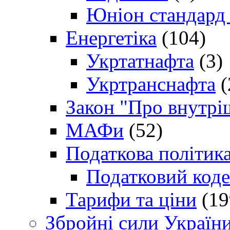
Юніон стандард
Енергетіка
(104)
Укртатнафта
(3)
Укртранснафта
(
Закон "Про внутрі
МАФи
(52)
Податкова політик
Податковий коде
Тарифи та ціни
(19
Збройні сили Україн