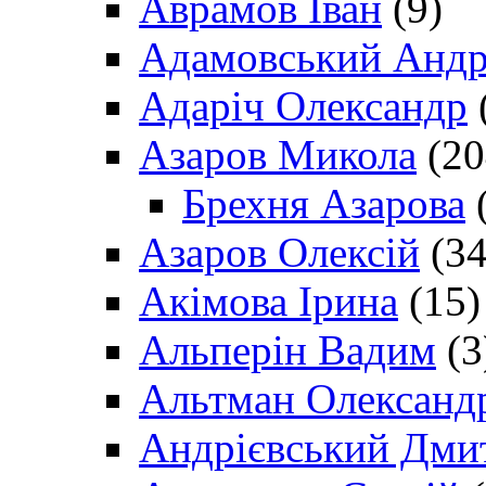
Аврамов Іван
(9)
Адамовський Андр
Адаріч Олександр
Азаров Микола
(20
Брехня Азарова
(
Азаров Олексій
(34
Акімова Ірина
(15)
Альперін Вадим
(3
Альтман Олександ
Андрієвський Дми