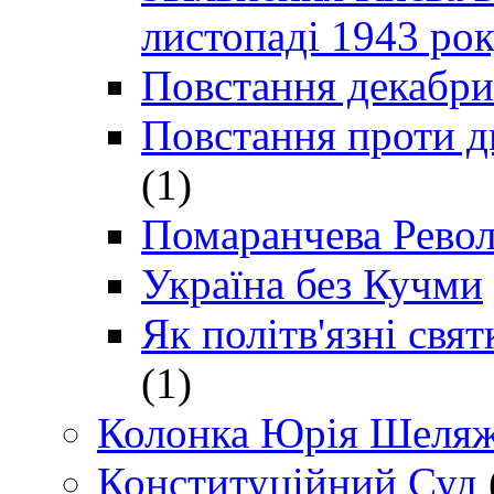
листопаді 1943 ро
Повстання декабри
Повстання проти д
(1)
Помаранчева Рево
Україна без Кучми
Як політв'язні св
(1)
Колонка Юрія Шеляж
Конституційний Суд