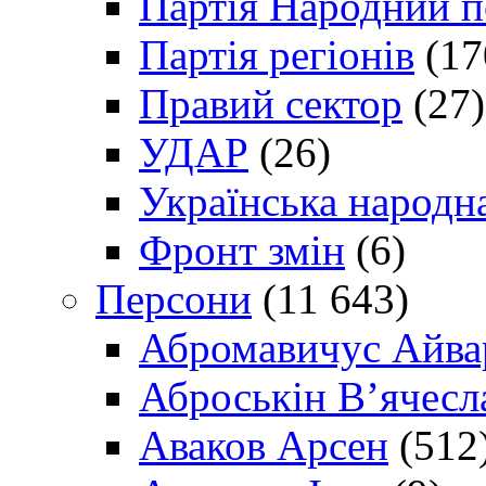
Партія Народний 
Партія регіонів
(17
Правий сектор
(27)
УДАР
(26)
Українська народна
Фронт змін
(6)
Персони
(11 643)
Абромавичус Айва
Аброськін В’ячесл
Аваков Арсен
(512