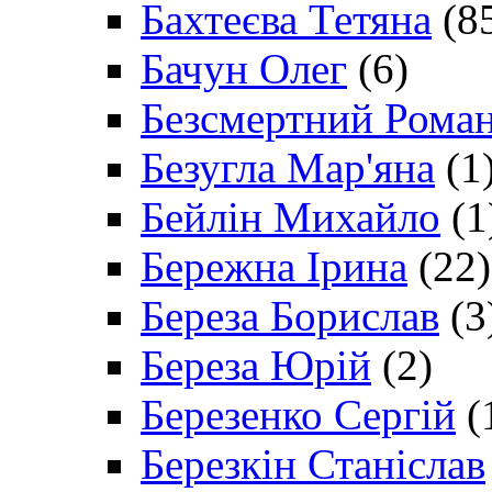
Бахтеєва Тетяна
(8
Бачун Олег
(6)
Безсмертний Рома
Безугла Мар'яна
(1
Бейлін Михайло
(1
Бережна Ірина
(22)
Береза Борислав
(3
Береза Юрій
(2)
Березенко Сергій
(
Березкін Станіслав