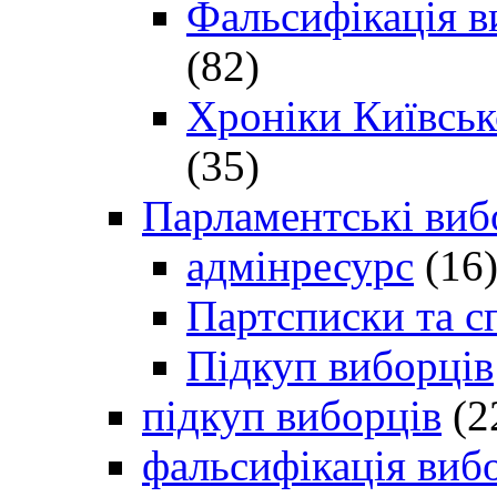
Фальсифікація в
(82)
Хроніки Київсько
(35)
Парламентські виб
адмінресурс
(16
Партсписки та с
Підкуп виборців
підкуп виборців
(2
фальсифікація виб