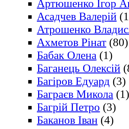
Артюшенко Ігор А
Асадчев Валерій
(1
Атрошенко Владис
Ахметов Рінат
(80)
Бабак Олена
(1)
Баганець Олексій
(
Багіров Едуард
(3)
Баграєв Микола
(1
Багрій Петро
(3)
Баканов Іван
(4)