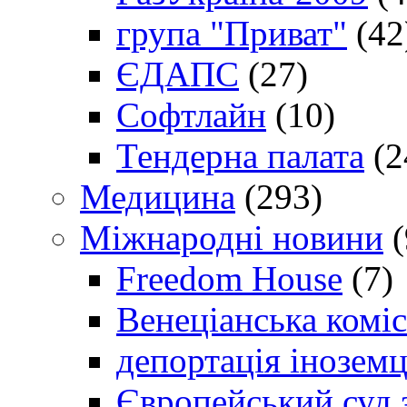
група "Приват"
(42
ЄДАПС
(27)
Софтлайн
(10)
Тендерна палата
(2
Медицина
(293)
Міжнародні новини
(
Freedom House
(7)
Венеціанська коміс
депортація іноземц
Європейський суд 