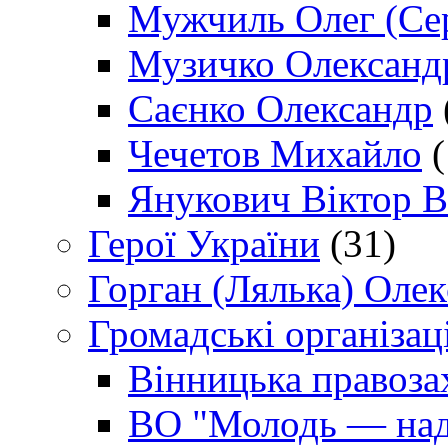
Мужчиль Олег (Сер
Музичко Олександ
Саєнко Олександр
Чечетов Михайло
(
Янукович Віктор В
Герої України
(31)
Горган (Лялька) Оле
Громадські організаці
Вінницька правоза
ВО "Молодь — над