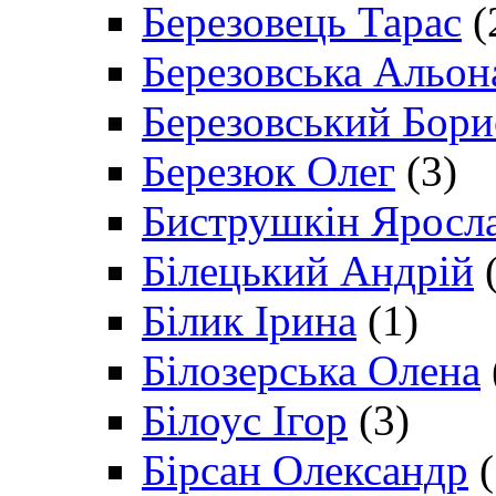
Березовець Тарас
(
Березовська Альон
Березовський Бори
Березюк Олег
(3)
Биструшкін Яросл
Білецький Андрій
(
Білик Ірина
(1)
Білозерська Олена
Білоус Ігор
(3)
Бірсан Олександр
(