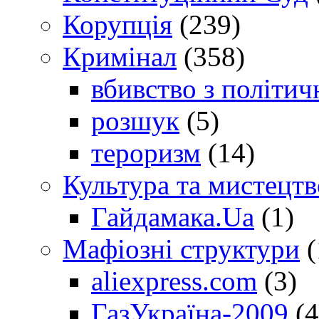
Корупція
(239)
Кримінал
(358)
вбивство з політич
розшук
(5)
тероризм
(14)
Культура та мистецтв
Гайдамака.Ua
(1)
Мафіозні структури
(
aliexpress.com
(3)
ГазУкраїна-2009
(4