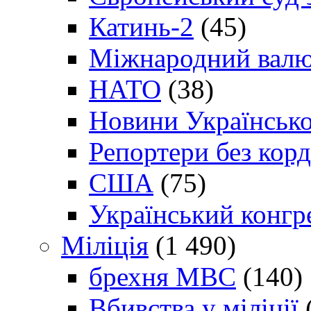
Катинь-2
(45)
Міжнародний валю
НАТО
(38)
Новини Українсько
Репортери без корд
США
(75)
Український конгр
Міліція
(1 490)
брехня МВС
(140)
Вбивства у міліції