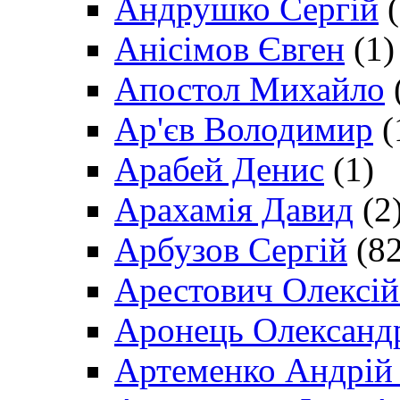
Андрушко Сергій
(
Анісімов Євген
(1)
Апостол Михайло
Ар'єв Володимир
(
Арабей Денис
(1)
Арахамія Давид
(2
Арбузов Сергій
(82
Арестович Олексі
Аронець Олександ
Артеменко Андрій