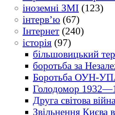
іноземні ЗМІ
(123)
інтерв’ю
(67)
Інтернет
(240)
історія
(97)
більшовицький тер
боротьба за Незал
Боротьба ОУН-УПА
Голодомор 1932—1
Друга світова війн
Звільнення Києва в