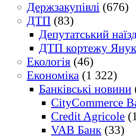
Держзакупівлі
(676)
ДТП
(83)
Депутатський наїз
ДТП кортежу Янук
Екологія
(46)
Економіка
(1 322)
Банківські новини
CityCommerce B
Credit Agricole
(
VAB Банк
(33)