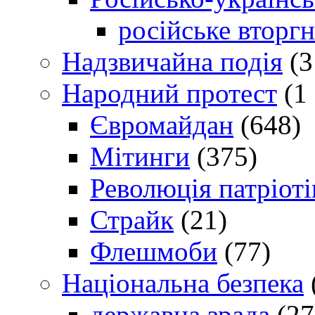
російське вторг
Надзвичайна подія
(3
Народний протест
(1 
Євромайдан
(648)
Мітинги
(375)
Революція патріоті
Страйк
(21)
Флешмоби
(77)
Національна безпека
державна зрада
(27