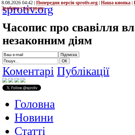
8.08.2026 04:42 |
Попередня версія sprotiv.org
|
Наша кнопка
|
sprotiv.org
Зробити стартовою
Часопис про свавілля в
незаконним діям
Коментарі
Публікації
Головна
Новини
Статті