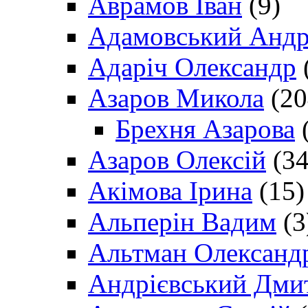
Аврамов Іван
(9)
Адамовський Андр
Адаріч Олександр
Азаров Микола
(20
Брехня Азарова
(
Азаров Олексій
(34
Акімова Ірина
(15)
Альперін Вадим
(3
Альтман Олександ
Андрієвський Дми