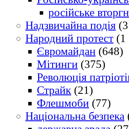
російське вторг
Надзвичайна подія
(3
Народний протест
(1 
Євромайдан
(648)
Мітинги
(375)
Революція патріоті
Страйк
(21)
Флешмоби
(77)
Національна безпека
державна зрада
(27