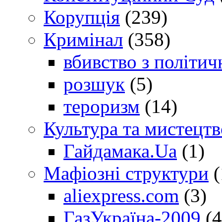
Корупція
(239)
Кримінал
(358)
вбивство з політич
розшук
(5)
тероризм
(14)
Культура та мистецтв
Гайдамака.Ua
(1)
Мафіозні структури
(
aliexpress.com
(3)
ГазУкраїна-2009
(4