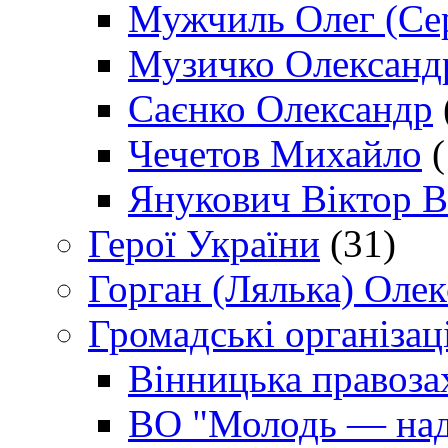
Мужчиль Олег (Сер
Музичко Олександ
Саєнко Олександр
Чечетов Михайло
(
Янукович Віктор В
Герої України
(31)
Горган (Лялька) Оле
Громадські організаці
Вінницька правоза
ВО "Молодь — над