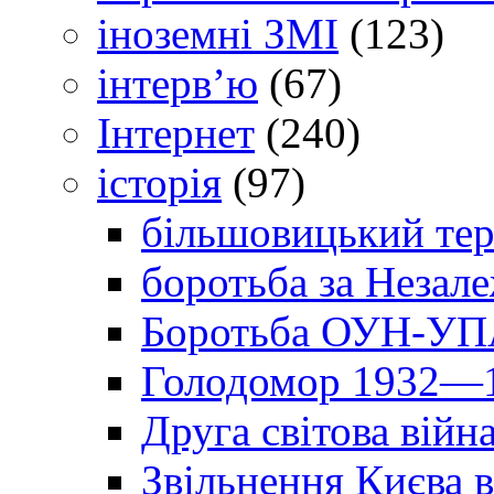
іноземні ЗМІ
(123)
інтерв’ю
(67)
Інтернет
(240)
історія
(97)
більшовицький тер
боротьба за Незал
Боротьба ОУН-УПА
Голодомор 1932—1
Друга світова війн
Звільнення Києва в