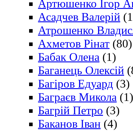
Артюшенко Ігор А
Асадчев Валерій
(1
Атрошенко Владис
Ахметов Рінат
(80)
Бабак Олена
(1)
Баганець Олексій
(
Багіров Едуард
(3)
Баграєв Микола
(1
Багрій Петро
(3)
Баканов Іван
(4)