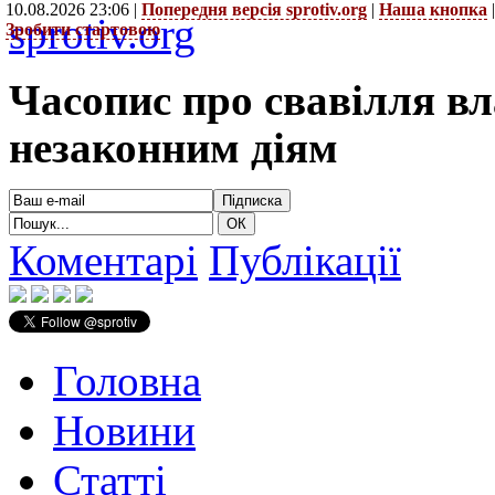
10.08.2026 23:06 |
Попередня версія sprotiv.org
|
Наша кнопка
sprotiv.org
Зробити стартовою
Часопис про свавілля в
незаконним діям
Коментарі
Публікації
Головна
Новини
Статті