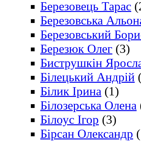
Березовець Тарас
(
Березовська Альон
Березовський Бори
Березюк Олег
(3)
Биструшкін Яросл
Білецький Андрій
(
Білик Ірина
(1)
Білозерська Олена
Білоус Ігор
(3)
Бірсан Олександр
(