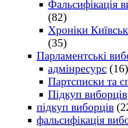
Фальсифікація в
(82)
Хроніки Київсько
(35)
Парламентські виб
адмінресурс
(16
Партсписки та с
Підкуп виборців
підкуп виборців
(2
фальсифікація виб