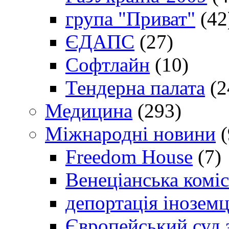
група "Приват"
(42
ЄДАПС
(27)
Софтлайн
(10)
Тендерна палата
(2
Медицина
(293)
Міжнародні новини
(
Freedom House
(7)
Венеціанська коміс
депортація іноземц
Європейський суд 