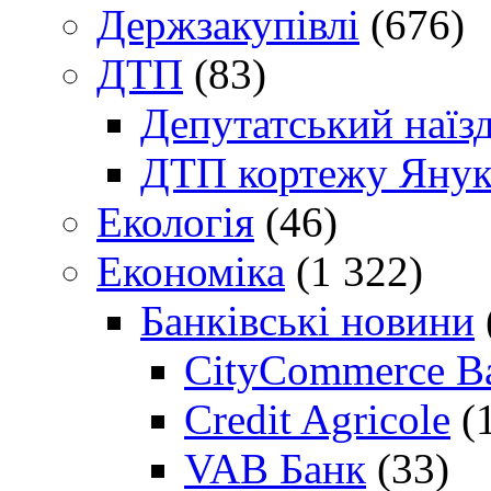
Держзакупівлі
(676)
ДТП
(83)
Депутатський наїз
ДТП кортежу Янук
Екологія
(46)
Економіка
(1 322)
Банківські новини
CityCommerce B
Credit Agricole
(
VAB Банк
(33)