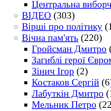
Центральна виборч
ВІДЕО
(303)
Вірші про політику
(
Вічна пам'ять
(220)
Гройсман Дмитро
Загиблі герої Євр
Зінич Ігор
(2)
Костаков Сергій
(6
Лабуткін Дмитро
(
Мельник Петро
(22