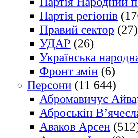
Партія Народний 
Партія регіонів
(17
Правий сектор
(27)
УДАР
(26)
Українська народна
Фронт змін
(6)
Персони
(11 644)
Абромавичус Айва
Аброськін В’ячесл
Аваков Арсен
(512