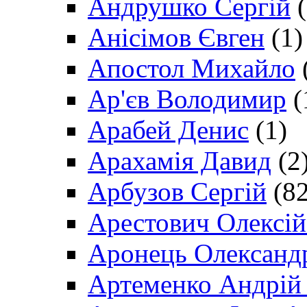
Андрушко Сергій
(
Анісімов Євген
(1)
Апостол Михайло
Ар'єв Володимир
(
Арабей Денис
(1)
Арахамія Давид
(2
Арбузов Сергій
(82
Арестович Олексі
Аронець Олександ
Артеменко Андрій