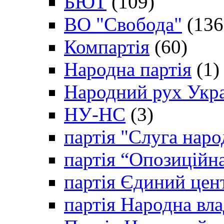
БЮТ
(109)
ВО "Свобода"
(136
Компартія
(60)
Народна партія
(1)
Народний рух Укр
НУ-НС
(3)
партія "Слуга наро
партія “Опозиційн
партія Єдиний цен
партія Народна вла