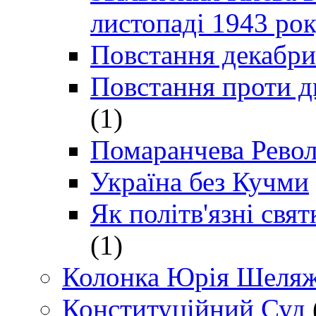
листопаді 1943 ро
Повстання декабри
Повстання проти д
(1)
Помаранчева Рево
Україна без Кучми
Як політв'язні св
(1)
Колонка Юрія Шеляж
Конституційний Суд