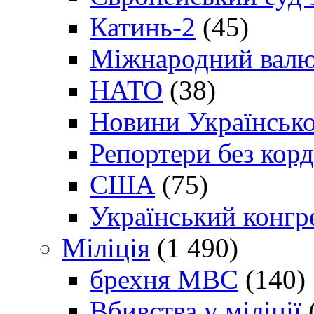
Катинь-2
(45)
Міжнародний валю
НАТО
(38)
Новини Українсько
Репортери без корд
США
(75)
Український конгр
Міліція
(1 490)
брехня МВС
(140)
Вбивства у міліції