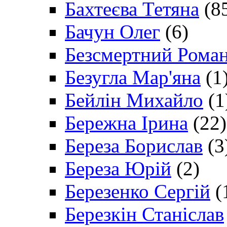
Бахтеєва Тетяна
(8
Бачун Олег
(6)
Безсмертний Рома
Безугла Мар'яна
(1
Бейлін Михайло
(1
Бережна Ірина
(22)
Береза Борислав
(3
Береза Юрій
(2)
Березенко Сергій
(
Березкін Станіслав