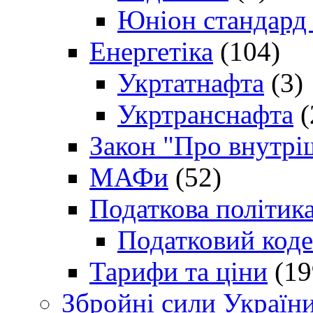
Юніон стандард
Енергетіка
(104)
Укртатнафта
(3)
Укртранснафта
(
Закон "Про внутрі
МАФи
(52)
Податкова політик
Податковий коде
Тарифи та ціни
(19
Збройні сили Україн