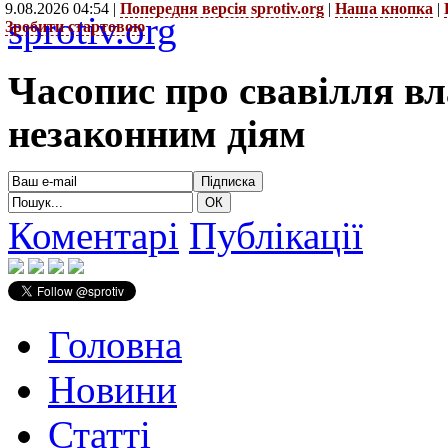
9.08.2026 04:54 |
Попередня версія sprotiv.org
|
Наша кнопка
|
sprotiv.org
Зробити стартовою
Часопис про свавілля в
незаконним діям
Коментарі
Публікації
Головна
Новини
Статті