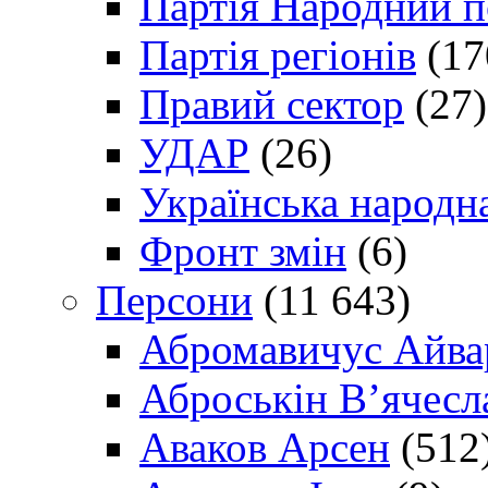
Партія Народний 
Партія регіонів
(17
Правий сектор
(27)
УДАР
(26)
Українська народна
Фронт змін
(6)
Персони
(11 643)
Абромавичус Айва
Аброськін В’ячесл
Аваков Арсен
(512