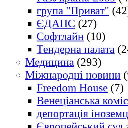
група "Приват"
(42
ЄДАПС
(27)
Софтлайн
(10)
Тендерна палата
(2
Медицина
(293)
Міжнародні новини
(
Freedom House
(7)
Венеціанська коміс
депортація іноземц
Європейський суд 