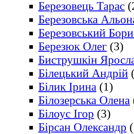
Березовець Тарас
(
Березовська Альон
Березовський Бори
Березюк Олег
(3)
Биструшкін Яросл
Білецький Андрій
(
Білик Ірина
(1)
Білозерська Олена
Білоус Ігор
(3)
Бірсан Олександр
(