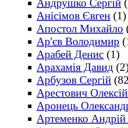
Андрушко Сергій
(
Анісімов Євген
(1)
Апостол Михайло
Ар'єв Володимир
(
Арабей Денис
(1)
Арахамія Давид
(2
Арбузов Сергій
(82
Арестович Олексі
Аронець Олександ
Артеменко Андрій