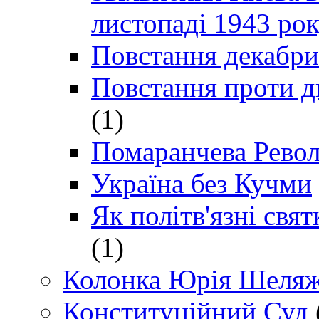
листопаді 1943 ро
Повстання декабри
Повстання проти д
(1)
Помаранчева Рево
Україна без Кучми
Як політв'язні св
(1)
Колонка Юрія Шеляж
Конституційний Суд