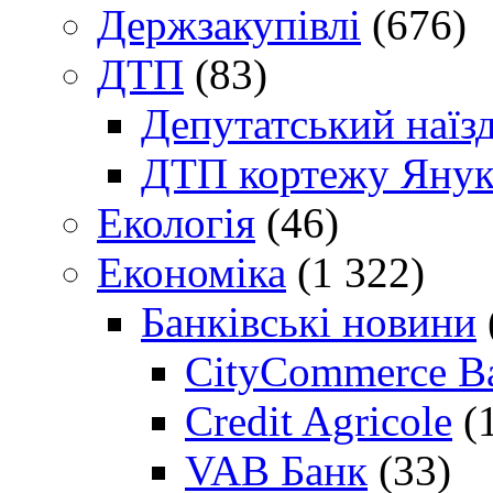
Держзакупівлі
(676)
ДТП
(83)
Депутатський наїз
ДТП кортежу Янук
Екологія
(46)
Економіка
(1 322)
Банківські новини
CityCommerce B
Credit Agricole
(
VAB Банк
(33)