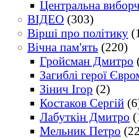
Центральна виборч
ВІДЕО
(303)
Вірші про політику
(
Вічна пам'ять
(220)
Гройсман Дмитро
Загиблі герої Євр
Зінич Ігор
(2)
Костаков Сергій
(6
Лабуткін Дмитро
(
Мельник Петро
(22