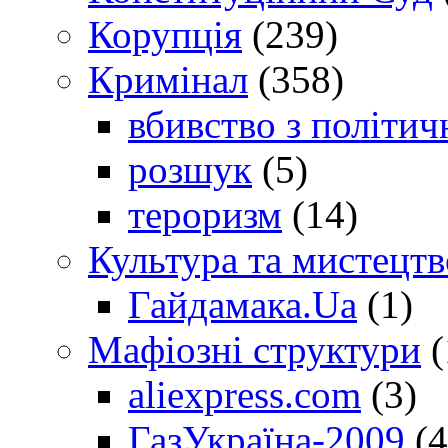
Корупція
(239)
Кримінал
(358)
вбивство з політич
розшук
(5)
тероризм
(14)
Культура та мистецтв
Гайдамака.Ua
(1)
Мафіозні структури
(
aliexpress.com
(3)
ГазУкраїна-2009
(4