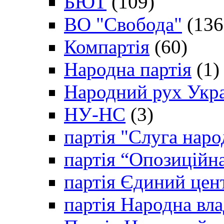
БЮТ
(109)
ВО "Свобода"
(136
Компартія
(60)
Народна партія
(1)
Народний рух Укр
НУ-НС
(3)
партія "Слуга наро
партія “Опозиційн
партія Єдиний цен
партія Народна вла