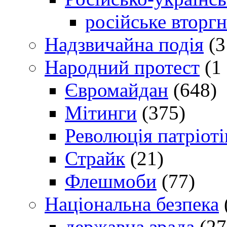
російське вторг
Надзвичайна подія
(3
Народний протест
(1 
Євромайдан
(648)
Мітинги
(375)
Революція патріоті
Страйк
(21)
Флешмоби
(77)
Національна безпека
державна зрада
(27