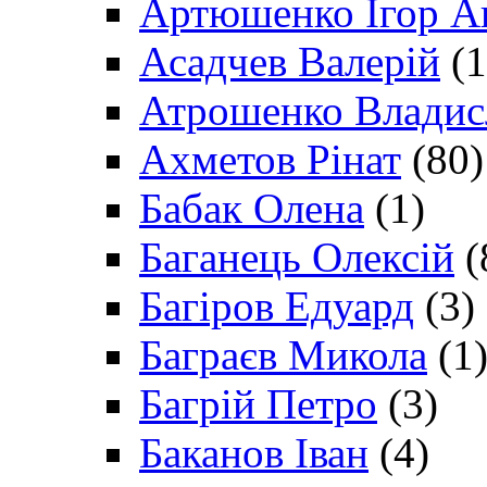
Артюшенко Ігор А
Асадчев Валерій
(1
Атрошенко Владис
Ахметов Рінат
(80)
Бабак Олена
(1)
Баганець Олексій
(
Багіров Едуард
(3)
Баграєв Микола
(1
Багрій Петро
(3)
Баканов Іван
(4)