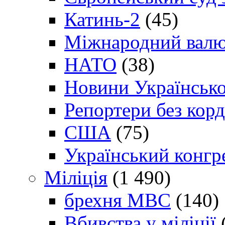
Катинь-2
(45)
Міжнародний валю
НАТО
(38)
Новини Українсько
Репортери без корд
США
(75)
Український конгр
Міліція
(1 490)
брехня МВС
(140)
Вбивства у міліції