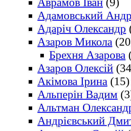
Аврамов Іван
(9)
Адамовський Андр
Адаріч Олександр
Азаров Микола
(20
Брехня Азарова
(
Азаров Олексій
(34
Акімова Ірина
(15)
Альперін Вадим
(3
Альтман Олександ
Андрієвський Дми