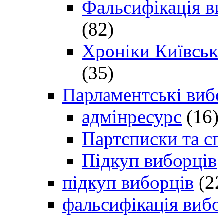
Фальсифікація в
(82)
Хроніки Київсько
(35)
Парламентські виб
адмінресурс
(16
Партсписки та с
Підкуп виборців
підкуп виборців
(2
фальсифікація виб