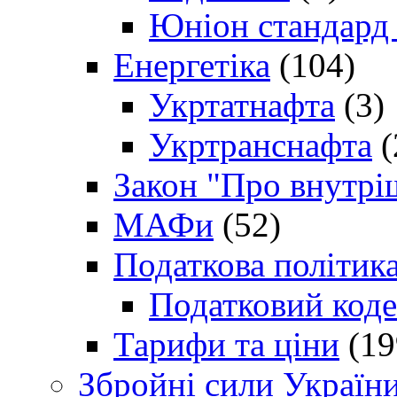
Юніон стандард
Енергетіка
(104)
Укртатнафта
(3)
Укртранснафта
(
Закон "Про внутрі
МАФи
(52)
Податкова політик
Податковий коде
Тарифи та ціни
(19
Збройні сили Україн