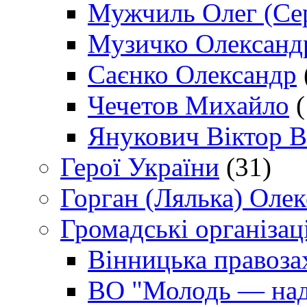
Мужчиль Олег (Сер
Музичко Олександ
Саєнко Олександр
Чечетов Михайло
(
Янукович Віктор В
Герої України
(31)
Горган (Лялька) Оле
Громадські організаці
Вінницька правоза
ВО "Молодь — над