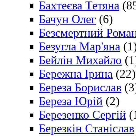
Бахтеєва Тетяна
(8
Бачун Олег
(6)
Безсмертний Рома
Безугла Мар'яна
(1
Бейлін Михайло
(1
Бережна Ірина
(22)
Береза Борислав
(3
Береза Юрій
(2)
Березенко Сергій
(
Березкін Станіслав