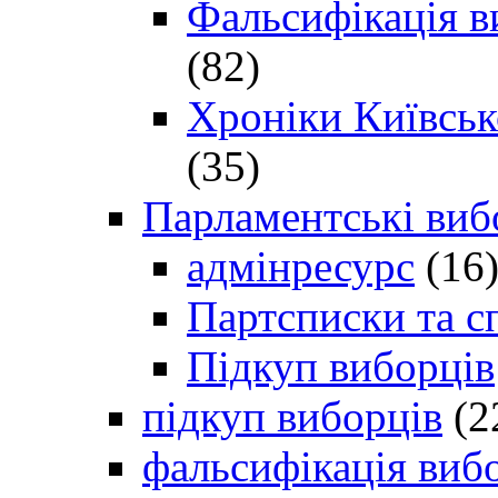
Фальсифікація в
(82)
Хроніки Київсько
(35)
Парламентські виб
адмінресурс
(16
Партсписки та с
Підкуп виборців
підкуп виборців
(2
фальсифікація виб