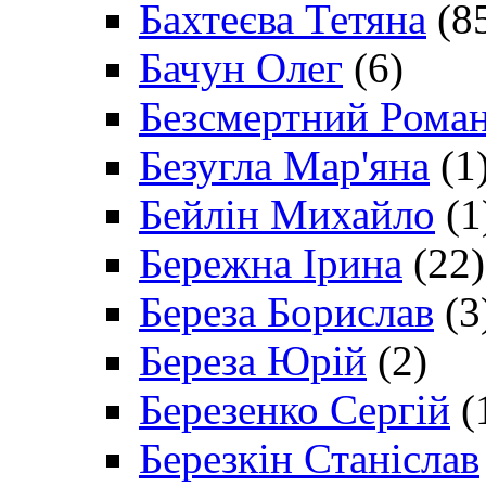
Бахтеєва Тетяна
(8
Бачун Олег
(6)
Безсмертний Рома
Безугла Мар'яна
(1
Бейлін Михайло
(1
Бережна Ірина
(22)
Береза Борислав
(3
Береза Юрій
(2)
Березенко Сергій
(
Березкін Станіслав