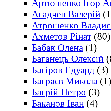
Артюшенко Ігор А
Асадчев Валерій
(1
Атрошенко Владис
Ахметов Рінат
(80)
Бабак Олена
(1)
Баганець Олексій
(
Багіров Едуард
(3)
Баграєв Микола
(1
Багрій Петро
(3)
Баканов Іван
(4)