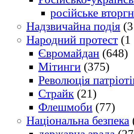
російське вторг
Надзвичайна подія
(3
Народний протест
(1 
Євромайдан
(648)
Мітинги
(375)
Революція патріоті
Страйк
(21)
Флешмоби
(77)
Національна безпека
державна зрада
(27