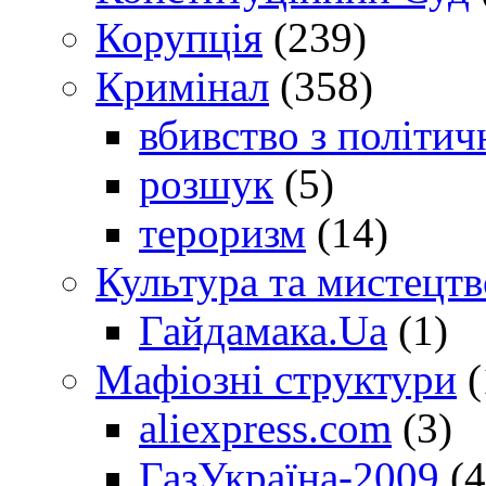
Корупція
(239)
Кримінал
(358)
вбивство з політич
розшук
(5)
тероризм
(14)
Культура та мистецтв
Гайдамака.Ua
(1)
Мафіозні структури
(
aliexpress.com
(3)
ГазУкраїна-2009
(4