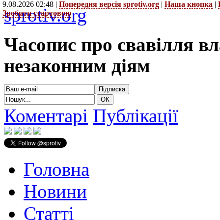
9.08.2026 02:48 |
Попередня версія sprotiv.org
|
Наша кнопка
|
sprotiv.org
Зробити стартовою
Часопис про свавілля в
незаконним діям
Коментарі
Публікації
Головна
Новини
Статті