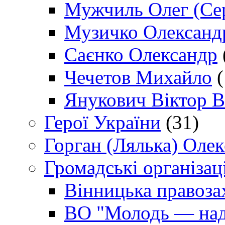
Мужчиль Олег (Сер
Музичко Олександ
Саєнко Олександр
Чечетов Михайло
(
Янукович Віктор В
Герої України
(31)
Горган (Лялька) Оле
Громадські організаці
Вінницька правоза
ВО "Молодь — над