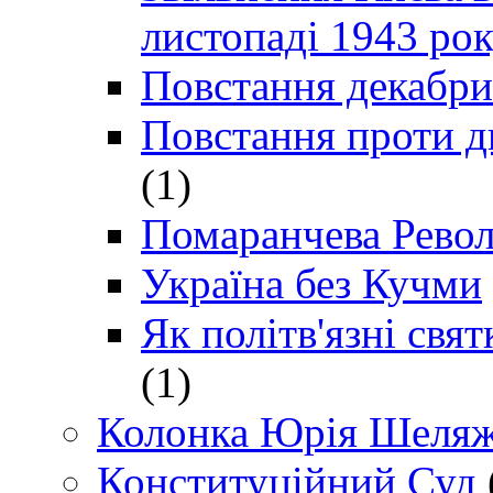
листопаді 1943 ро
Повстання декабри
Повстання проти д
(1)
Помаранчева Рево
Україна без Кучми
Як політв'язні св
(1)
Колонка Юрія Шеляж
Конституційний Суд