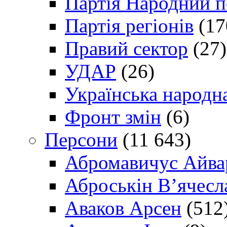
Партія Народний 
Партія регіонів
(17
Правий сектор
(27)
УДАР
(26)
Українська народна
Фронт змін
(6)
Персони
(11 643)
Абромавичус Айва
Аброськін В’ячесл
Аваков Арсен
(512