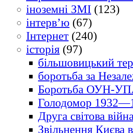
іноземні ЗМІ
(123)
інтерв’ю
(67)
Інтернет
(240)
історія
(97)
більшовицький тер
боротьба за Незал
Боротьба ОУН-УПА
Голодомор 1932—1
Друга світова війн
Звільнення Києва в