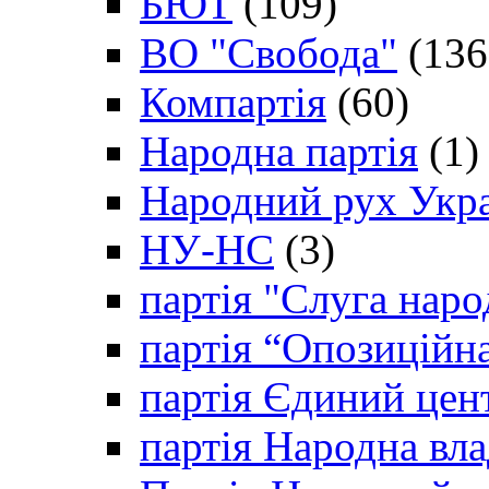
БЮТ
(109)
ВО "Свобода"
(136
Компартія
(60)
Народна партія
(1)
Народний рух Укр
НУ-НС
(3)
партія "Слуга наро
партія “Опозиційн
партія Єдиний цен
партія Народна вла