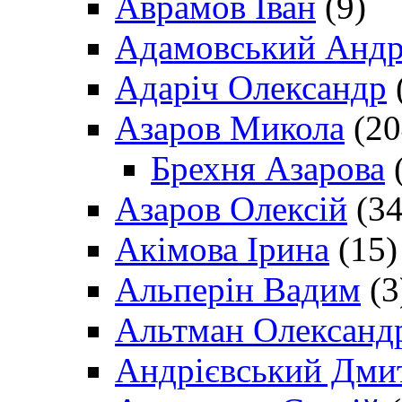
Аврамов Іван
(9)
Адамовський Андр
Адаріч Олександр
Азаров Микола
(20
Брехня Азарова
(
Азаров Олексій
(34
Акімова Ірина
(15)
Альперін Вадим
(3
Альтман Олександ
Андрієвський Дми