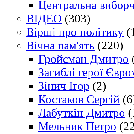
Центральна виборч
ВІДЕО
(303)
Вірші про політику
(
Вічна пам'ять
(220)
Гройсман Дмитро
Загиблі герої Євр
Зінич Ігор
(2)
Костаков Сергій
(6
Лабуткін Дмитро
(
Мельник Петро
(22