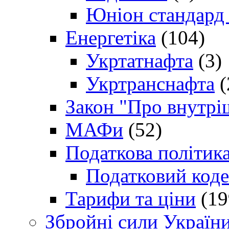
Юніон стандард
Енергетіка
(104)
Укртатнафта
(3)
Укртранснафта
(
Закон "Про внутрі
МАФи
(52)
Податкова політик
Податковий коде
Тарифи та ціни
(19
Збройні сили Україн