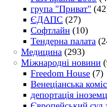
група "Приват"
(42
ЄДАПС
(27)
Софтлайн
(10)
Тендерна палата
(2
Медицина
(293)
Міжнародні новини
(
Freedom House
(7)
Венеціанська коміс
депортація іноземц
Європейський суд 