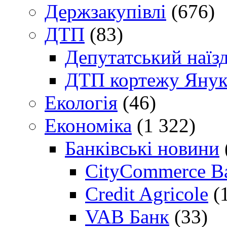
Держзакупівлі
(676)
ДТП
(83)
Депутатський наїз
ДТП кортежу Янук
Екологія
(46)
Економіка
(1 322)
Банківські новини
CityCommerce B
Credit Agricole
(
VAB Банк
(33)