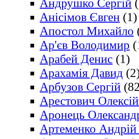
Андрушко Сергій
(
Анісімов Євген
(1)
Апостол Михайло
Ар'єв Володимир
(
Арабей Денис
(1)
Арахамія Давид
(2
Арбузов Сергій
(82
Арестович Олексі
Аронець Олександ
Артеменко Андрій