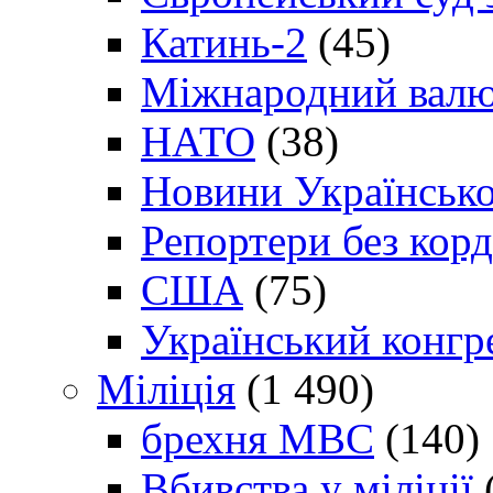
Катинь-2
(45)
Міжнародний валю
НАТО
(38)
Новини Українсько
Репортери без корд
США
(75)
Український конгр
Міліція
(1 490)
брехня МВС
(140)
Вбивства у міліції