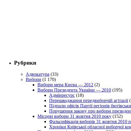
Рубрики
Адвокатура
(33)
Вибори
(1 170)
Вибори мера Києва — 2012
(2)
Вибори Президента України — 2010
(195)
Адмінресурс
(18)
Перешкоджання передвиборчій агітації
(
Підпали офісів Партії регіонів бютівсь
Порушення закону про вибори президен
Місцеві вибори 31 жовтня 2010 року
(152)
Фальсифікація виборів 31 жовтня 2010 
Хроніки Київської обласної виборчої ком