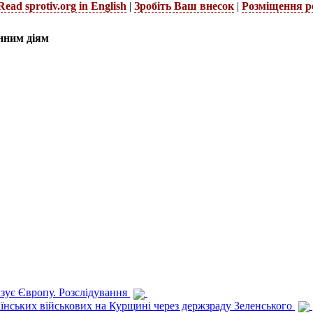
Read sprotiv.org in English
|
Зробіть Ваш внесок
|
Розміщення р
нним діям
изує Європу. Розслідування
раїнських військових на Курщині через держзраду Зеленського