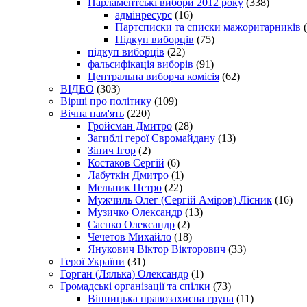
Парламентські вибори 2012 року
(338)
адмінресурс
(16)
Партсписки та списки мажоритарників
(
Підкуп виборців
(75)
підкуп виборців
(22)
фальсифікація виборів
(91)
Центральна виборча комісія
(62)
ВІДЕО
(303)
Вірші про політику
(109)
Вічна пам'ять
(220)
Гройсман Дмитро
(28)
Загиблі герої Євромайдану
(13)
Зінич Ігор
(2)
Костаков Сергій
(6)
Лабуткін Дмитро
(1)
Мельник Петро
(22)
Мужчиль Олег (Сергій Аміров) Лісник
(16)
Музичко Олександр
(13)
Саєнко Олександр
(2)
Чечетов Михайло
(18)
Янукович Віктор Вікторович
(33)
Герої України
(31)
Горган (Лялька) Олександр
(1)
Громадські організації та спілки
(73)
Вінницька правозахисна група
(11)