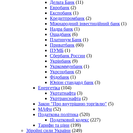
Дельта Банк
(11)
Евробанк
(2)
Експобанк
(1)
Кредитпромбанк
(2)
Міжнародний інвестиційний банк
(1)
Надра банк
(1)
Ощадбанк
(6)
Платинум Банк
(1)
Приватбанк
(60)
ПУМБ
(1)
Сбербанк России
(3)
Укрінбанк
(9)
Укркоммунбанк
(1)
Укрсоцбанк
(2)
Фідобанк
(1)
Юніон стандард банк
(3)
Енергетіка
(104)
Укртатнафта
(3)
Укртранснафта
(2)
Закон "Про внутрішню торгівлю"
(5)
МАФи
(52)
Податкова політика
(520)
Податковий кодекс
(227)
Тарифи та ціни
(199)
Збройні сили України
(249)