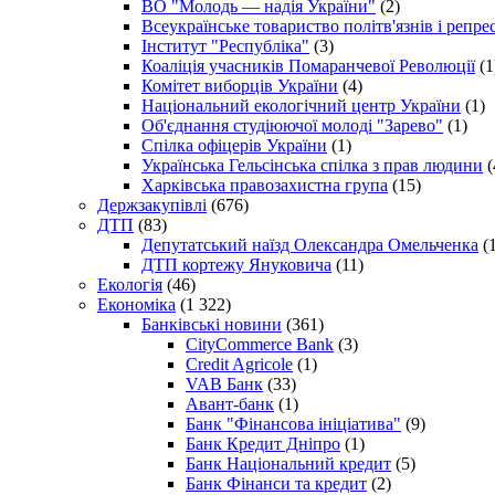
ВО "Молодь — надія України"
(2)
Всеукраїнське товариство політв'язнів і репр
Інститут "Республіка"
(3)
Коаліція учасників Помаранчевої Революції
(1
Комітет виборців України
(4)
Національний екологічний центр України
(1)
Об'єднання студіюючої молоді "Зарево"
(1)
Спілка офіцерів України
(1)
Українська Гельсінська спілка з прав людини
(
Харківська правозахистна група
(15)
Держзакупівлі
(676)
ДТП
(83)
Депутатський наїзд Олександра Омельченка
(1
ДТП кортежу Януковича
(11)
Екологія
(46)
Економіка
(1 322)
Банківські новини
(361)
CityCommerce Bank
(3)
Credit Agricole
(1)
VAB Банк
(33)
Авант-банк
(1)
Банк "Фінансова ініціатива"
(9)
Банк Кредит Дніпро
(1)
Банк Національний кредит
(5)
Банк Фінанси та кредит
(2)