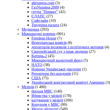
aliexpress.com
(3)
ГазУкраїна-2009
(4)
група "Приват"
(42)
ЄДАПС
(27)
Софтлайн
(10)
Тендерна палата
(24)
Медицина
(293)
Міжнародні новини
(901)
Freedom House
(7)
Венеціанська комісія
(8)
депортація іноземців з політичних мотивів
(4)
Європейський суд з прав людини
(27)
Катинь-2
(45)
Міжнародний валютний фонд
(5)
НАТО
(38)
Новини Української діаспори
(1)
Репортери без кордонів
(11)
США
(75)
Український конгресовий комітет Америки
(3)
Міліція
(1 490)
брехня МВС
(140)
Вбивства у міліції
(178)
катування у міліції
(266)
Корупція у МВС
(99)
Менти оборотні
(549)