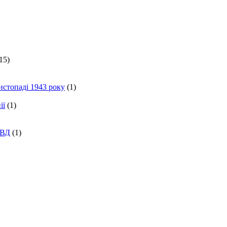
15)
истопаді 1943 року
(1)
ії
(1)
КВД
(1)