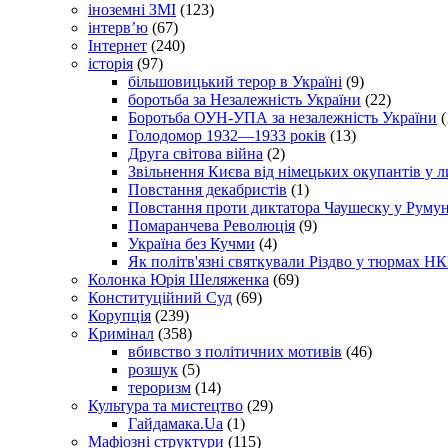
іноземні ЗМІ
(123)
інтерв’ю
(67)
Інтернет
(240)
історія
(97)
більшовицький терор в Україні
(9)
боротьба за Незалежність України
(22)
Боротьба ОУН-УПА за незалежність України
(
Голодомор 1932—1933 років
(13)
Друга світова війна
(2)
Звільнення Києва від німецьких окупантів у л
Повстання декабристів
(1)
Повстання проти диктатора Чаушеску у Румун
Помаранчева Революція
(9)
Україна без Кучми
(4)
Як політв'язні святкували Різдво у тюрмах Н
Колонка Юрія Шеляженка
(69)
Конституційний Суд
(69)
Корупція
(239)
Кримінал
(358)
вбивство з політичних мотивів
(46)
розшук
(5)
тероризм
(14)
Культура та мистецтво
(29)
Гайдамака.Ua
(1)
Мафіозні структури
(115)