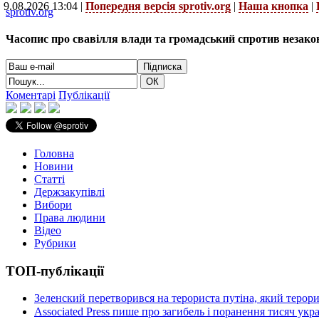
9.08.2026 13:04 |
Попередня версія sprotiv.org
|
Наша кнопка
|
sprotiv.org
Часопис про свавілля влади та громадський спротив незако
Коментарі
Публікації
Головна
Новини
Статті
Держзакупівлі
Вибори
Права людини
Відео
Рубрики
ТОП-публікації
Зеленский перетворився на терориста путіна, який терор
Associated Press пише про загибель і поранення тисяч ук