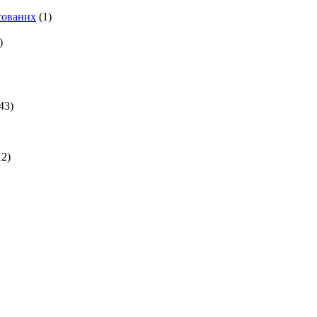
есованих
(1)
)
43)
2)