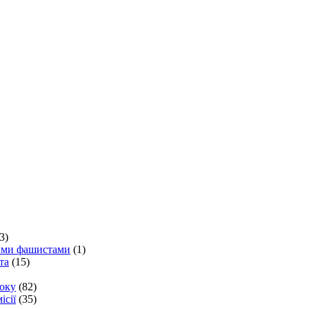
3)
кими фашистами
(1)
та
(15)
року
(82)
ісії
(35)