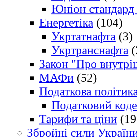
Юніон стандард
Енергетіка
(104)
Укртатнафта
(3)
Укртранснафта
(
Закон "Про внутрі
МАФи
(52)
Податкова політик
Податковий коде
Тарифи та ціни
(19
Збройні сили Україн