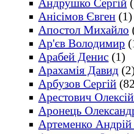
Андрушко Сергій
(
Анісімов Євген
(1)
Апостол Михайло
Ар'єв Володимир
(
Арабей Денис
(1)
Арахамія Давид
(2
Арбузов Сергій
(82
Арестович Олексі
Аронець Олександ
Артеменко Андрій