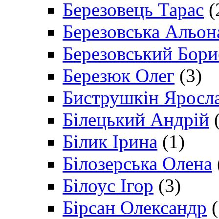
Березовець Тарас
(
Березовська Альон
Березовський Бори
Березюк Олег
(3)
Биструшкін Яросл
Білецький Андрій
(
Білик Ірина
(1)
Білозерська Олена
Білоус Ігор
(3)
Бірсан Олександр
(