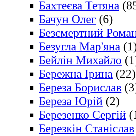
Бахтеєва Тетяна
(8
Бачун Олег
(6)
Безсмертний Рома
Безугла Мар'яна
(1
Бейлін Михайло
(1
Бережна Ірина
(22)
Береза Борислав
(3
Береза Юрій
(2)
Березенко Сергій
(
Березкін Станіслав