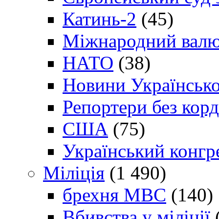
Катинь-2
(45)
Міжнародний валю
НАТО
(38)
Новини Українсько
Репортери без корд
США
(75)
Український конгр
Міліція
(1 490)
брехня МВС
(140)
Вбивства у міліції