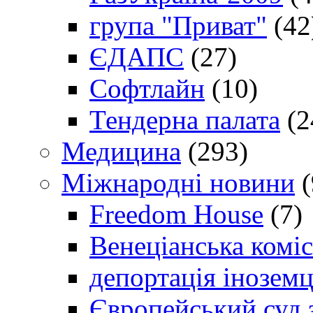
група "Приват"
(42
ЄДАПС
(27)
Софтлайн
(10)
Тендерна палата
(2
Медицина
(293)
Міжнародні новини
(
Freedom House
(7)
Венеціанська коміс
депортація іноземц
Європейський суд 