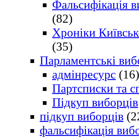
Фальсифікація в
(82)
Хроніки Київсько
(35)
Парламентські виб
адмінресурс
(16
Партсписки та с
Підкуп виборців
підкуп виборців
(2
фальсифікація виб