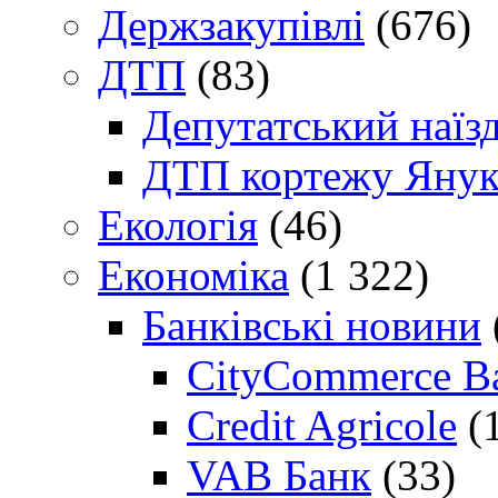
Держзакупівлі
(676)
ДТП
(83)
Депутатський наїз
ДТП кортежу Янук
Екологія
(46)
Економіка
(1 322)
Банківські новини
CityCommerce B
Credit Agricole
(
VAB Банк
(33)