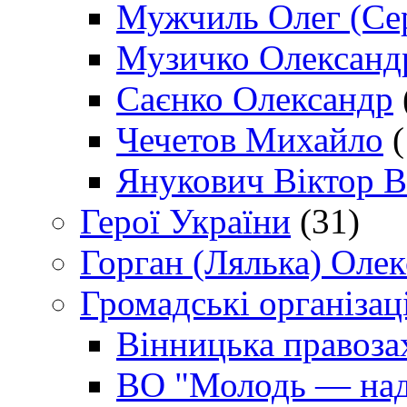
Мужчиль Олег (Сер
Музичко Олександ
Саєнко Олександр
Чечетов Михайло
(
Янукович Віктор В
Герої України
(31)
Горган (Лялька) Оле
Громадські організаці
Вінницька правоза
ВО "Молодь — над