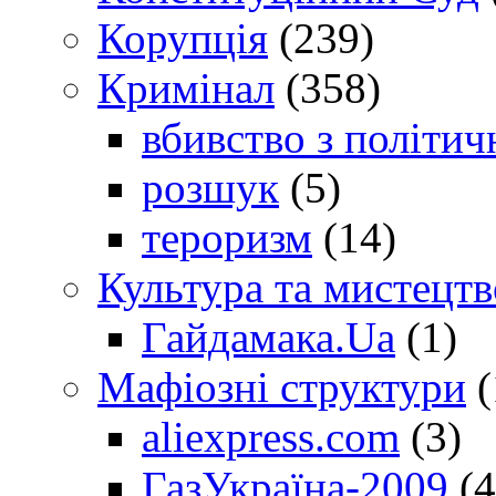
Корупція
(239)
Кримінал
(358)
вбивство з політич
розшук
(5)
тероризм
(14)
Культура та мистецтв
Гайдамака.Ua
(1)
Мафіозні структури
(
aliexpress.com
(3)
ГазУкраїна-2009
(4