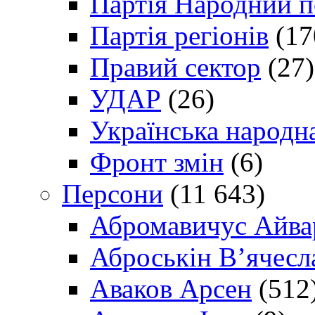
Партія Народний 
Партія регіонів
(17
Правий сектор
(27)
УДАР
(26)
Українська народна
Фронт змін
(6)
Персони
(11 643)
Абромавичус Айва
Аброськін В’ячесл
Аваков Арсен
(512