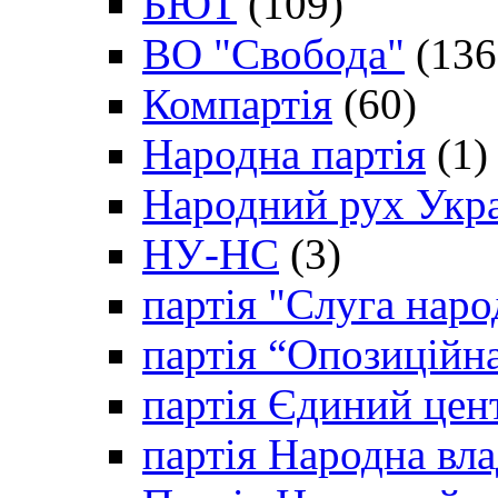
БЮТ
(109)
ВО "Свобода"
(136
Компартія
(60)
Народна партія
(1)
Народний рух Укр
НУ-НС
(3)
партія "Слуга наро
партія “Опозиційн
партія Єдиний цен
партія Народна вла