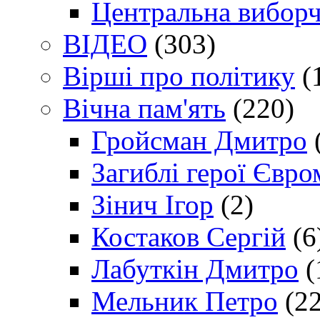
Центральна виборч
ВІДЕО
(303)
Вірші про політику
(
Вічна пам'ять
(220)
Гройсман Дмитро
Загиблі герої Євр
Зінич Ігор
(2)
Костаков Сергій
(6
Лабуткін Дмитро
(
Мельник Петро
(22