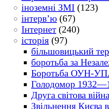
іноземні ЗМІ
(123)
інтерв’ю
(67)
Інтернет
(240)
історія
(97)
більшовицький тер
боротьба за Незал
Боротьба ОУН-УПА
Голодомор 1932—1
Друга світова війн
Звільнення Києва в