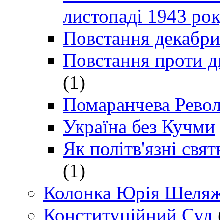
листопаді 1943 ро
Повстання декабри
Повстання проти д
(1)
Помаранчева Рево
Україна без Кучми
Як політв'язні св
(1)
Колонка Юрія Шеляж
Конституційний Суд