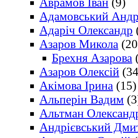
Аврамов Іван
(9)
Адамовський Андр
Адаріч Олександр
Азаров Микола
(20
Брехня Азарова
(
Азаров Олексій
(34
Акімова Ірина
(15)
Альперін Вадим
(3
Альтман Олександ
Андрієвський Дми