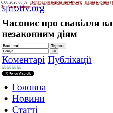
6.08.2026 08:59 |
Попередня версія sprotiv.org
|
Наша кнопка
|
sprotiv.org
Зробити стартовою
Часопис про свавілля в
незаконним діям
Коментарі
Публікації
Головна
Новини
Статті