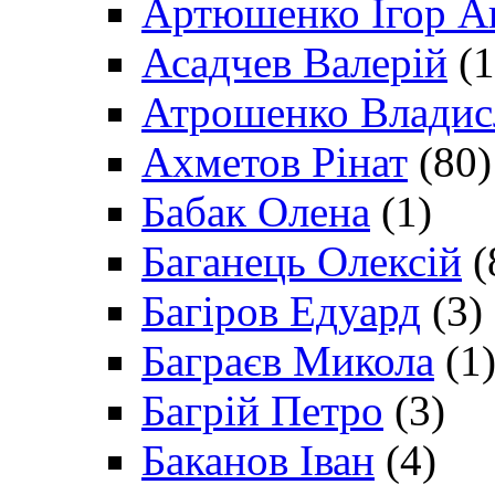
Артюшенко Ігор А
Асадчев Валерій
(1
Атрошенко Владис
Ахметов Рінат
(80)
Бабак Олена
(1)
Баганець Олексій
(
Багіров Едуард
(3)
Баграєв Микола
(1
Багрій Петро
(3)
Баканов Іван
(4)