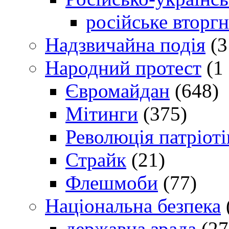
російське вторг
Надзвичайна подія
(3
Народний протест
(1 
Євромайдан
(648)
Мітинги
(375)
Революція патріоті
Страйк
(21)
Флешмоби
(77)
Національна безпека
державна зрада
(27