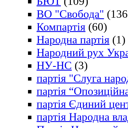
БЮТ
(109)
ВО "Свобода"
(136
Компартія
(60)
Народна партія
(1)
Народний рух Укр
НУ-НС
(3)
партія "Слуга наро
партія “Опозиційн
партія Єдиний цен
партія Народна вла