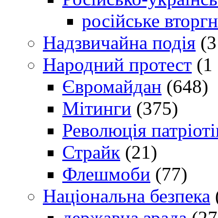
російське вторг
Надзвичайна подія
(3
Народний протест
(1 
Євромайдан
(648)
Мітинги
(375)
Революція патріоті
Страйк
(21)
Флешмоби
(77)
Національна безпека
державна зрада
(27