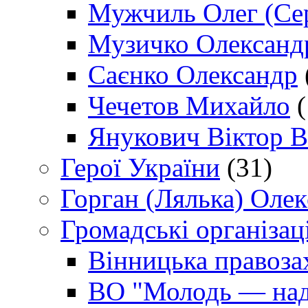
Мужчиль Олег (Сер
Музичко Олександ
Саєнко Олександр
Чечетов Михайло
(
Янукович Віктор В
Герої України
(31)
Горган (Лялька) Оле
Громадські організаці
Вінницька правоза
ВО "Молодь — над