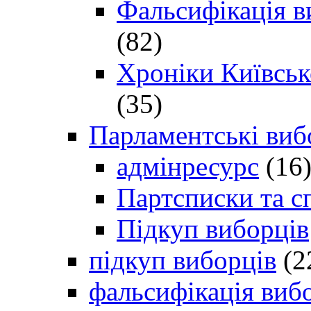
Фальсифікація в
(82)
Хроніки Київсько
(35)
Парламентські виб
адмінресурс
(16
Партсписки та с
Підкуп виборців
підкуп виборців
(2
фальсифікація виб