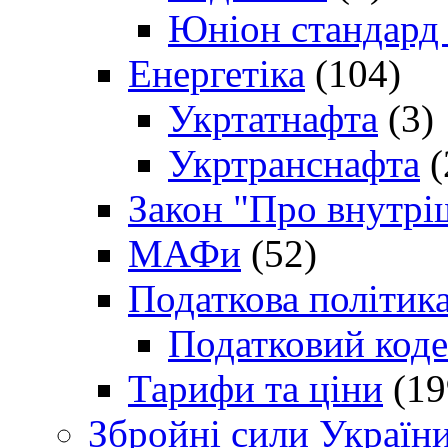
Юніон стандард
Енергетіка
(104)
Укртатнафта
(3)
Укртранснафта
(
Закон "Про внутрі
МАФи
(52)
Податкова політик
Податковий коде
Тарифи та ціни
(19
Збройні сили Україн