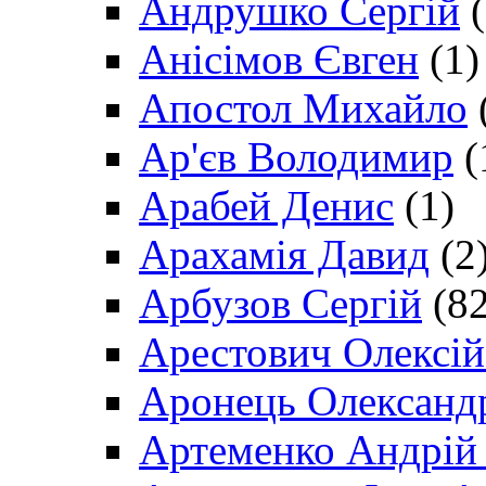
Андрушко Сергій
(
Анісімов Євген
(1)
Апостол Михайло
Ар'єв Володимир
(
Арабей Денис
(1)
Арахамія Давид
(2
Арбузов Сергій
(82
Арестович Олексі
Аронець Олександ
Артеменко Андрій