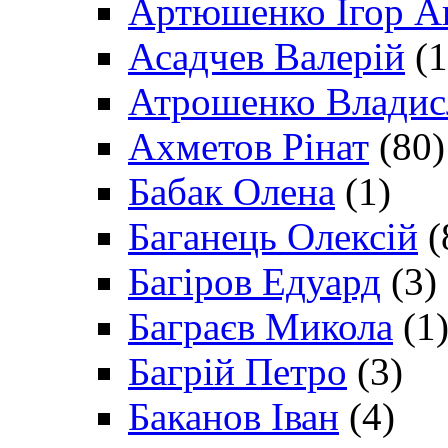
Артюшенко Ігор А
Асадчев Валерій
(1
Атрошенко Владис
Ахметов Рінат
(80)
Бабак Олена
(1)
Баганець Олексій
(
Багіров Едуард
(3)
Баграєв Микола
(1
Багрій Петро
(3)
Баканов Іван
(4)