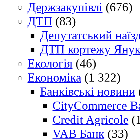
Держзакупівлі
(676)
ДТП
(83)
Депутатський наїз
ДТП кортежу Янук
Екологія
(46)
Економіка
(1 322)
Банківські новини
CityCommerce B
Credit Agricole
(
VAB Банк
(33)