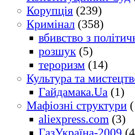
Корупція
(239)
Кримінал
(358)
вбивство з політич
розшук
(5)
тероризм
(14)
Культура та мистецтв
Гайдамака.Ua
(1)
Мафіозні структури
(
aliexpress.com
(3)
ГазУкраїна-2009
(4