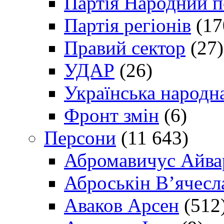
Партія Народний 
Партія регіонів
(17
Правий сектор
(27)
УДАР
(26)
Українська народна
Фронт змін
(6)
Персони
(11 643)
Абромавичус Айва
Аброськін В’ячесл
Аваков Арсен
(512