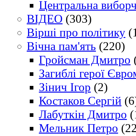
Центральна виборч
ВІДЕО
(303)
Вірші про політику
(
Вічна пам'ять
(220)
Гройсман Дмитро
Загиблі герої Євр
Зінич Ігор
(2)
Костаков Сергій
(6
Лабуткін Дмитро
(
Мельник Петро
(22