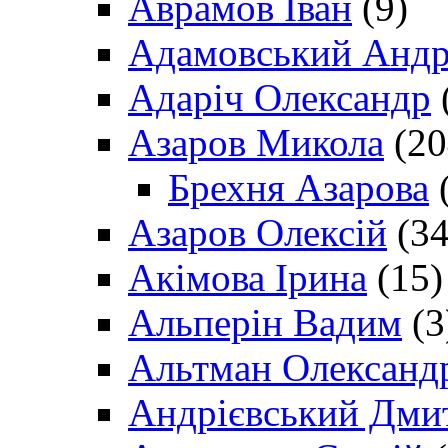
Аврамов Іван
(9)
Адамовський Андр
Адаріч Олександр
Азаров Микола
(20
Брехня Азарова
(
Азаров Олексій
(34
Акімова Ірина
(15)
Альперін Вадим
(3
Альтман Олександ
Андрієвський Дми