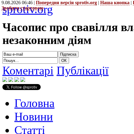
9.08.2026 06:46 |
Попередня версія sprotiv.org
|
Наша кнопка
|
sprotiv.org
Зробити стартовою
Часопис про свавілля в
незаконним діям
Коментарі
Публікації
Головна
Новини
Статті