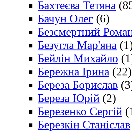
Бахтеєва Тетяна
(8
Бачун Олег
(6)
Безсмертний Рома
Безугла Мар'яна
(1
Бейлін Михайло
(1
Бережна Ірина
(22)
Береза Борислав
(3
Береза Юрій
(2)
Березенко Сергій
(
Березкін Станіслав