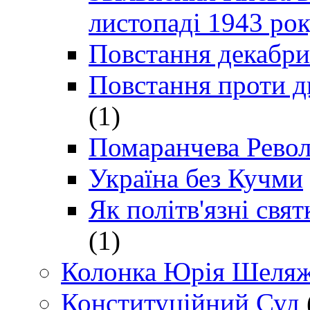
листопаді 1943 ро
Повстання декабри
Повстання проти д
(1)
Помаранчева Рево
Україна без Кучми
Як політв'язні св
(1)
Колонка Юрія Шеляж
Конституційний Суд