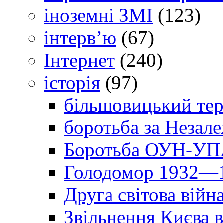
іноземні ЗМІ
(123)
інтерв’ю
(67)
Інтернет
(240)
історія
(97)
більшовицький тер
боротьба за Незал
Боротьба ОУН-УПА
Голодомор 1932—1
Друга світова війн
Звільнення Києва в