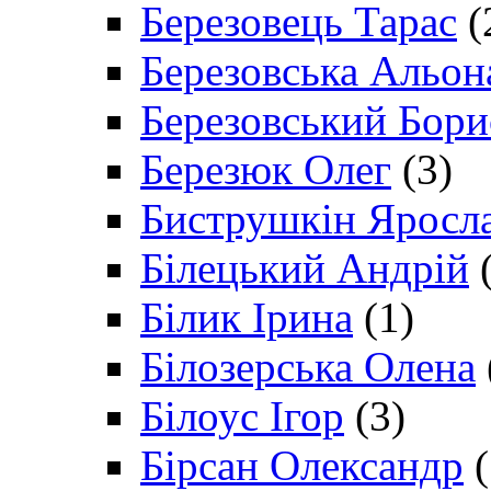
Березовець Тарас
(
Березовська Альон
Березовський Бори
Березюк Олег
(3)
Биструшкін Яросл
Білецький Андрій
(
Білик Ірина
(1)
Білозерська Олена
Білоус Ігор
(3)
Бірсан Олександр
(