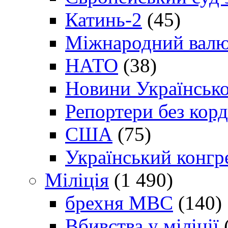
Катинь-2
(45)
Міжнародний валю
НАТО
(38)
Новини Українсько
Репортери без корд
США
(75)
Український конгр
Міліція
(1 490)
брехня МВС
(140)
Вбивства у міліції