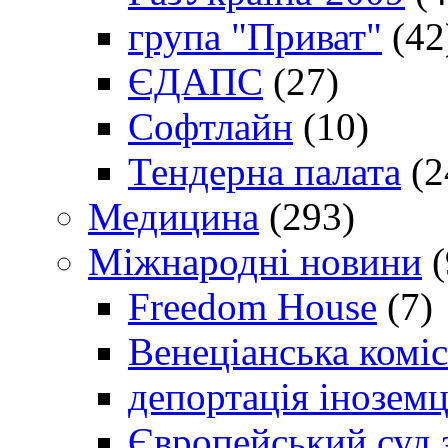
група "Приват"
(42
ЄДАПС
(27)
Софтлайн
(10)
Тендерна палата
(2
Медицина
(293)
Міжнародні новини
(
Freedom House
(7)
Венеціанська коміс
депортація іноземц
Європейський суд 