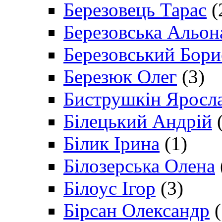
Березовець Тарас
(
Березовська Альон
Березовський Бори
Березюк Олег
(3)
Биструшкін Яросл
Білецький Андрій
(
Білик Ірина
(1)
Білозерська Олена
Білоус Ігор
(3)
Бірсан Олександр
(