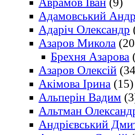
Аврамов Іван
(9)
Адамовський Андр
Адаріч Олександр
Азаров Микола
(20
Брехня Азарова
(
Азаров Олексій
(34
Акімова Ірина
(15)
Альперін Вадим
(3
Альтман Олександ
Андрієвський Дми