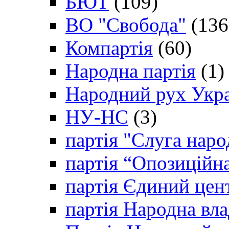
БЮТ
(109)
ВО "Свобода"
(136
Компартія
(60)
Народна партія
(1)
Народний рух Укр
НУ-НС
(3)
партія "Слуга наро
партія “Опозиційн
партія Єдиний цен
партія Народна вла