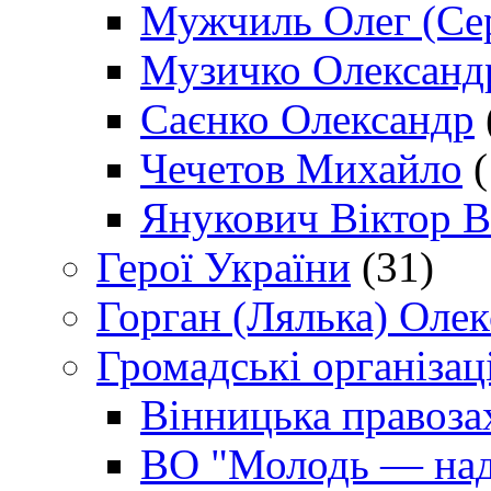
Мужчиль Олег (Сер
Музичко Олександ
Саєнко Олександр
Чечетов Михайло
(
Янукович Віктор В
Герої України
(31)
Горган (Лялька) Оле
Громадські організаці
Вінницька правоза
ВО "Молодь — над