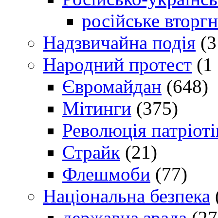
російське вторг
Надзвичайна подія
(3
Народний протест
(1 
Євромайдан
(648)
Мітинги
(375)
Революція патріоті
Страйк
(21)
Флешмоби
(77)
Національна безпека
державна зрада
(27