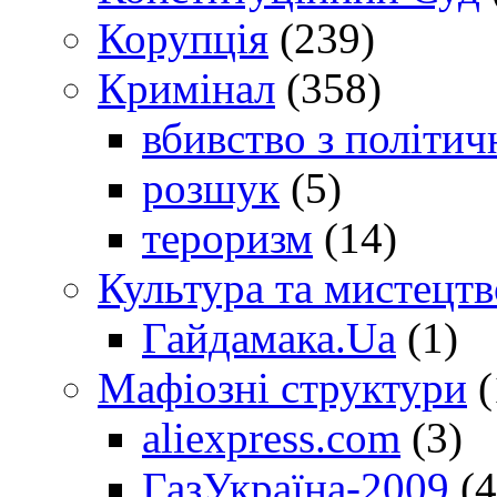
Корупція
(239)
Кримінал
(358)
вбивство з політич
розшук
(5)
тероризм
(14)
Культура та мистецтв
Гайдамака.Ua
(1)
Мафіозні структури
(
aliexpress.com
(3)
ГазУкраїна-2009
(4