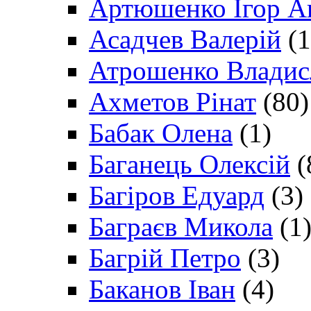
Артюшенко Ігор А
Асадчев Валерій
(1
Атрошенко Владис
Ахметов Рінат
(80)
Бабак Олена
(1)
Баганець Олексій
(
Багіров Едуард
(3)
Баграєв Микола
(1
Багрій Петро
(3)
Баканов Іван
(4)