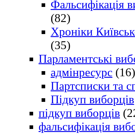
Фальсифікація в
(82)
Хроніки Київсько
(35)
Парламентські виб
адмінресурс
(16
Партсписки та с
Підкуп виборців
підкуп виборців
(2
фальсифікація виб