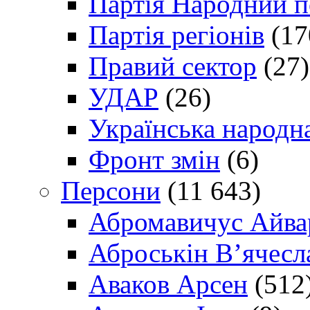
Партія Народний 
Партія регіонів
(17
Правий сектор
(27)
УДАР
(26)
Українська народна
Фронт змін
(6)
Персони
(11 643)
Абромавичус Айва
Аброськін В’ячесл
Аваков Арсен
(512