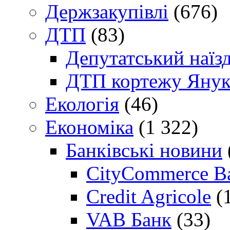
Держзакупівлі
(676)
ДТП
(83)
Депутатський наїз
ДТП кортежу Янук
Екологія
(46)
Економіка
(1 322)
Банківські новини
CityCommerce B
Credit Agricole
(
VAB Банк
(33)