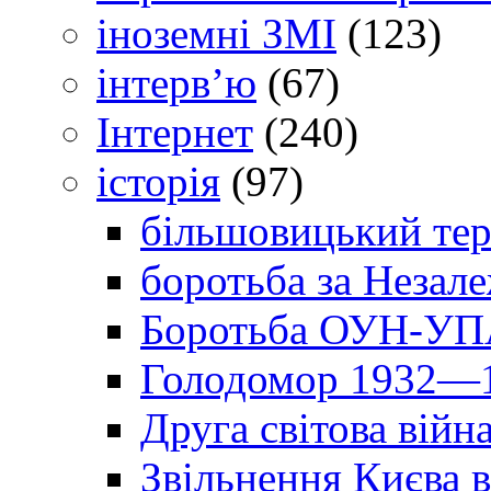
іноземні ЗМІ
(123)
інтерв’ю
(67)
Інтернет
(240)
історія
(97)
більшовицький тер
боротьба за Незал
Боротьба ОУН-УПА
Голодомор 1932—1
Друга світова війн
Звільнення Києва в