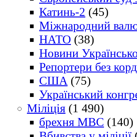
Катинь-2
(45)
Міжнародний валю
НАТО
(38)
Новини Українсько
Репортери без корд
США
(75)
Український конгр
Міліція
(1 490)
брехня МВС
(140)
Вбивства у міліції