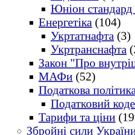
Юніон стандард
Енергетіка
(104)
Укртатнафта
(3)
Укртранснафта
(
Закон "Про внутрі
МАФи
(52)
Податкова політик
Податковий коде
Тарифи та ціни
(19
Збройні сили Україн