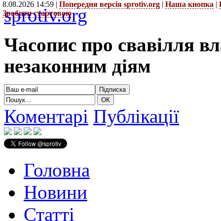
8.08.2026 14:59 |
Попередня версія sprotiv.org
|
Наша кнопка
|
sprotiv.org
Зробити стартовою
Часопис про свавілля в
незаконним діям
Коментарі
Публікації
Головна
Новини
Статті