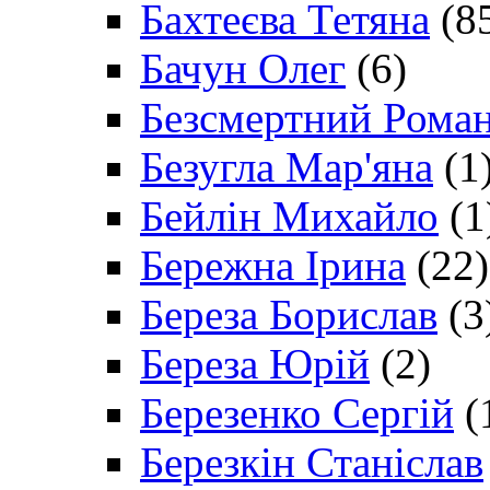
Бахтеєва Тетяна
(8
Бачун Олег
(6)
Безсмертний Рома
Безугла Мар'яна
(1
Бейлін Михайло
(1
Бережна Ірина
(22)
Береза Борислав
(3
Береза Юрій
(2)
Березенко Сергій
(
Березкін Станіслав