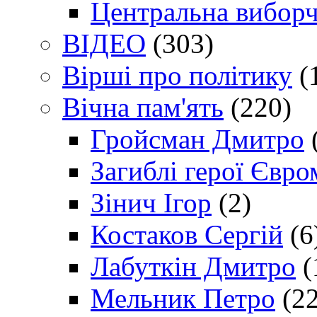
Центральна виборч
ВІДЕО
(303)
Вірші про політику
(
Вічна пам'ять
(220)
Гройсман Дмитро
Загиблі герої Євр
Зінич Ігор
(2)
Костаков Сергій
(6
Лабуткін Дмитро
(
Мельник Петро
(22