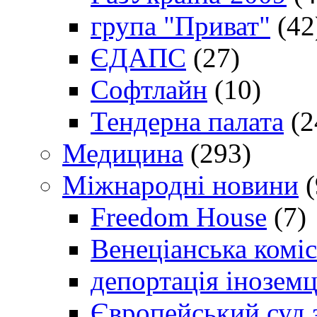
група "Приват"
(42
ЄДАПС
(27)
Софтлайн
(10)
Тендерна палата
(2
Медицина
(293)
Міжнародні новини
(
Freedom House
(7)
Венеціанська коміс
депортація іноземц
Європейський суд 