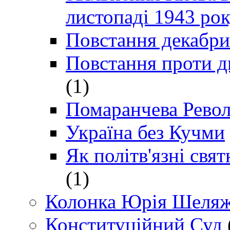
листопаді 1943 ро
Повстання декабри
Повстання проти д
(1)
Помаранчева Рево
Україна без Кучми
Як політв'язні св
(1)
Колонка Юрія Шеляж
Конституційний Суд