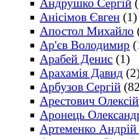
Андрушко Сергій
(
Анісімов Євген
(1)
Апостол Михайло
Ар'єв Володимир
(
Арабей Денис
(1)
Арахамія Давид
(2
Арбузов Сергій
(82
Арестович Олексі
Аронець Олександ
Артеменко Андрій