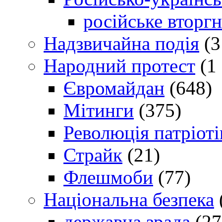
російське вторг
Надзвичайна подія
(3
Народний протест
(1 
Євромайдан
(648)
Мітинги
(375)
Революція патріоті
Страйк
(21)
Флешмоби
(77)
Національна безпека
державна зрада
(27