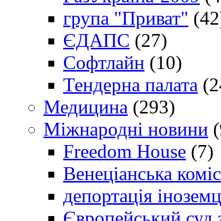
група "Приват"
(42
ЄДАПС
(27)
Софтлайн
(10)
Тендерна палата
(2
Медицина
(293)
Міжнародні новини
(
Freedom House
(7)
Венеціанська коміс
депортація іноземц
Європейський суд 