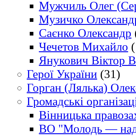
Мужчиль Олег (Сер
Музичко Олександ
Саєнко Олександр
Чечетов Михайло
(
Янукович Віктор В
Герої України
(31)
Горган (Лялька) Оле
Громадські організаці
Вінницька правоза
ВО "Молодь — над