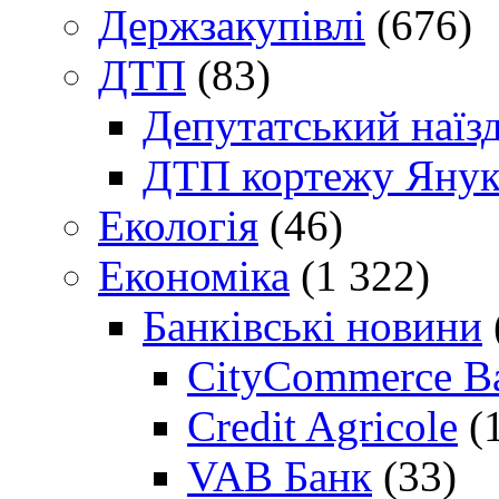
Держзакупівлі
(676)
ДТП
(83)
Депутатський наїз
ДТП кортежу Янук
Екологія
(46)
Економіка
(1 322)
Банківські новини
CityCommerce B
Credit Agricole
(
VAB Банк
(33)