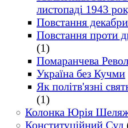
листопаді 1943 ро
Повстання декабри
Повстання проти д
(1)
Помаранчева Рево
Україна без Кучми
Як політв'язні св
(1)
Колонка Юрія Шеляж
Конституційний Суд