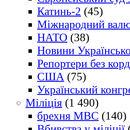
Катинь-2
(45)
Міжнародний валю
НАТО
(38)
Новини Українсько
Репортери без корд
США
(75)
Український конгр
Міліція
(1 490)
брехня МВС
(140)
Вбивства у міліції