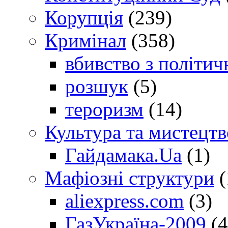
Корупція
(239)
Кримінал
(358)
вбивство з політич
розшук
(5)
тероризм
(14)
Культура та мистецтв
Гайдамака.Ua
(1)
Мафіозні структури
(
aliexpress.com
(3)
ГазУкраїна-2009
(4