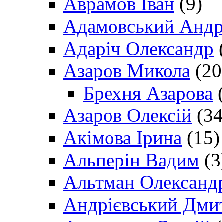
Аврамов Іван
(9)
Адамовський Андр
Адаріч Олександр
Азаров Микола
(20
Брехня Азарова
(
Азаров Олексій
(34
Акімова Ірина
(15)
Альперін Вадим
(3
Альтман Олександ
Андрієвський Дми