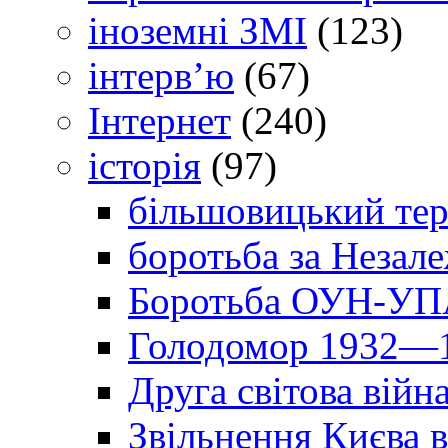
іноземні ЗМІ
(123)
інтерв’ю
(67)
Інтернет
(240)
історія
(97)
більшовицький тер
боротьба за Незал
Боротьба ОУН-УПА
Голодомор 1932—1
Друга світова війн
Звільнення Києва в