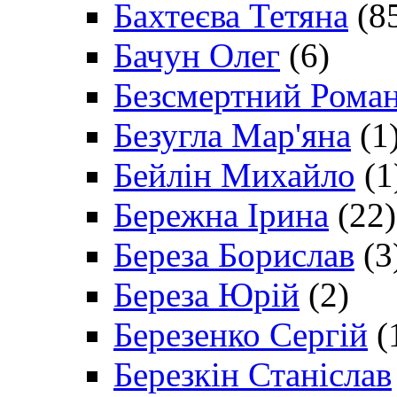
Бахтеєва Тетяна
(8
Бачун Олег
(6)
Безсмертний Рома
Безугла Мар'яна
(1
Бейлін Михайло
(1
Бережна Ірина
(22)
Береза Борислав
(3
Береза Юрій
(2)
Березенко Сергій
(
Березкін Станіслав