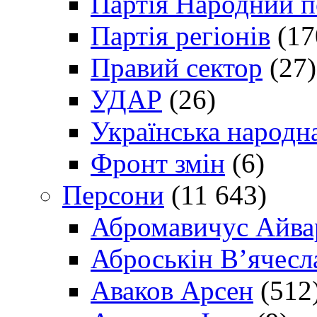
Партія Народний 
Партія регіонів
(17
Правий сектор
(27)
УДАР
(26)
Українська народна
Фронт змін
(6)
Персони
(11 643)
Абромавичус Айва
Аброськін В’ячесл
Аваков Арсен
(512