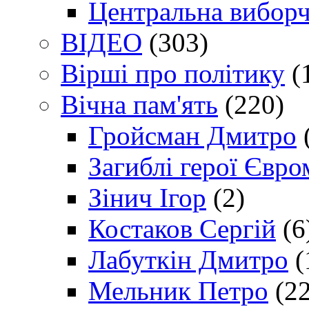
Центральна виборч
ВІДЕО
(303)
Вірші про політику
(
Вічна пам'ять
(220)
Гройсман Дмитро
Загиблі герої Євр
Зінич Ігор
(2)
Костаков Сергій
(6
Лабуткін Дмитро
(
Мельник Петро
(22