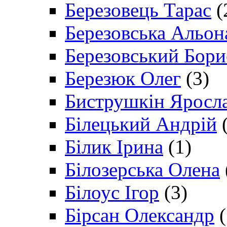
Березовець Тарас
(
Березовська Альон
Березовський Бори
Березюк Олег
(3)
Биструшкін Яросл
Білецький Андрій
(
Білик Ірина
(1)
Білозерська Олена
Білоус Ігор
(3)
Бірсан Олександр
(