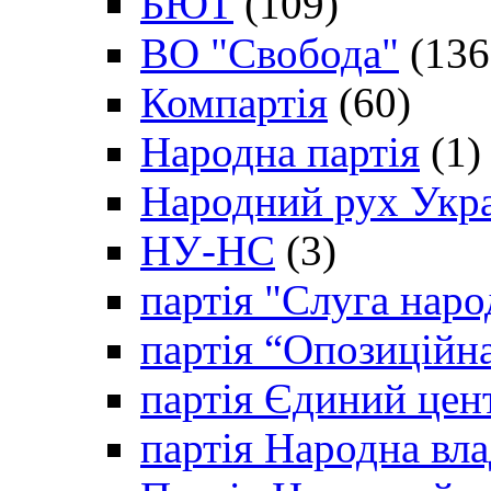
БЮТ
(109)
ВО "Свобода"
(136
Компартія
(60)
Народна партія
(1)
Народний рух Укр
НУ-НС
(3)
партія "Слуга наро
партія “Опозиційн
партія Єдиний цен
партія Народна вла