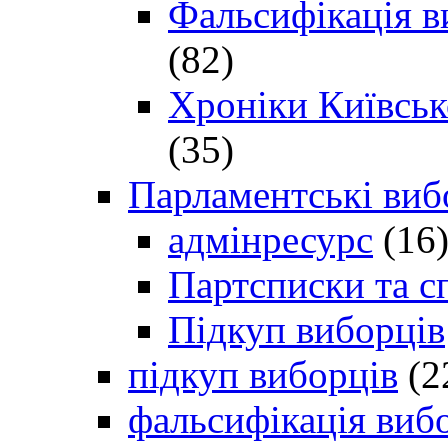
Фальсифікація в
(82)
Хроніки Київсько
(35)
Парламентські виб
адмінресурс
(16
Партсписки та с
Підкуп виборців
підкуп виборців
(2
фальсифікація виб