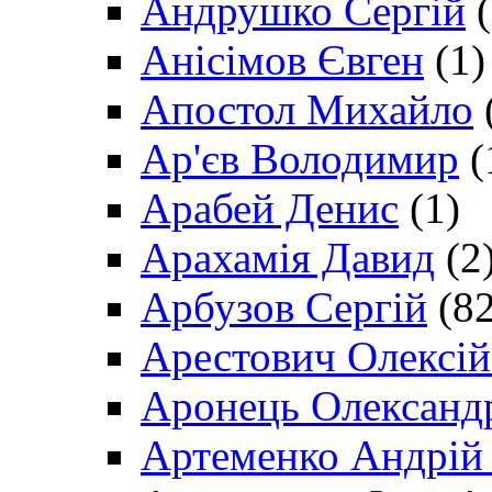
Андрушко Сергій
(
Анісімов Євген
(1)
Апостол Михайло
Ар'єв Володимир
(
Арабей Денис
(1)
Арахамія Давид
(2
Арбузов Сергій
(82
Арестович Олексі
Аронець Олександ
Артеменко Андрій