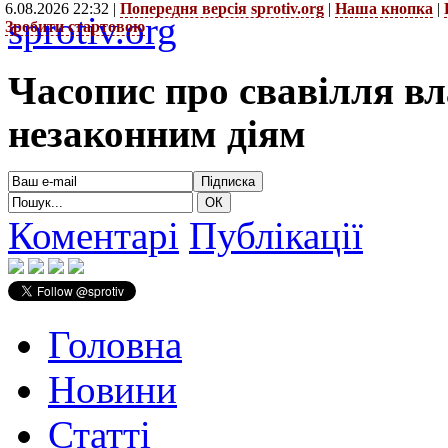
6.08.2026 22:32 |
Попередня версія sprotiv.org
|
Наша кнопка
|
sprotiv.org
Зробити стартовою
Часопис про свавілля в
незаконним діям
Коментарі
Публікації
Головна
Новини
Статті