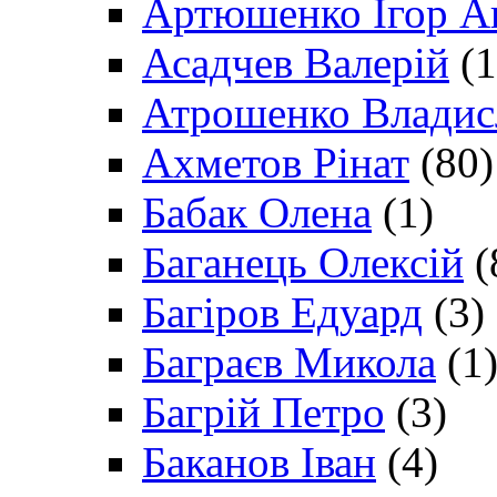
Артюшенко Ігор А
Асадчев Валерій
(1
Атрошенко Владис
Ахметов Рінат
(80)
Бабак Олена
(1)
Баганець Олексій
(
Багіров Едуард
(3)
Баграєв Микола
(1
Багрій Петро
(3)
Баканов Іван
(4)