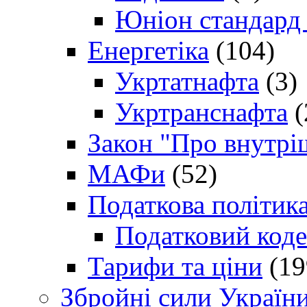
Юніон стандард
Енергетіка
(104)
Укртатнафта
(3)
Укртранснафта
(
Закон "Про внутрі
МАФи
(52)
Податкова політик
Податковий коде
Тарифи та ціни
(19
Збройні сили Україн