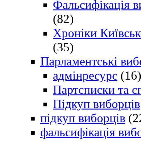
Фальсифікація в
(82)
Хроніки Київсько
(35)
Парламентські виб
адмінресурс
(16
Партсписки та с
Підкуп виборців
підкуп виборців
(2
фальсифікація виб