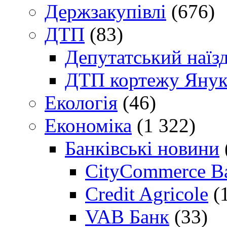
Держзакупівлі
(676)
ДТП
(83)
Депутатський наїз
ДТП кортежу Янук
Екологія
(46)
Економіка
(1 322)
Банківські новини
CityCommerce B
Credit Agricole
(
VAB Банк
(33)