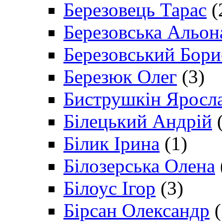
Березовець Тарас
(
Березовська Альон
Березовський Бори
Березюк Олег
(3)
Биструшкін Яросл
Білецький Андрій
(
Білик Ірина
(1)
Білозерська Олена
Білоус Ігор
(3)
Бірсан Олександр
(