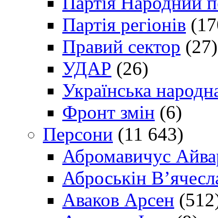
Партія Народний 
Партія регіонів
(17
Правий сектор
(27)
УДАР
(26)
Українська народна
Фронт змін
(6)
Персони
(11 643)
Абромавичус Айва
Аброськін В’ячесл
Аваков Арсен
(512