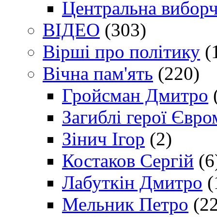
Центральна виборч
ВІДЕО
(303)
Вірші про політику
(
Вічна пам'ять
(220)
Гройсман Дмитро
Загиблі герої Євр
Зінич Ігор
(2)
Костаков Сергій
(6
Лабуткін Дмитро
(
Мельник Петро
(22