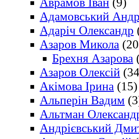
Аврамов Іван
(9)
Адамовський Андр
Адаріч Олександр
Азаров Микола
(20
Брехня Азарова
(
Азаров Олексій
(34
Акімова Ірина
(15)
Альперін Вадим
(3
Альтман Олександ
Андрієвський Дми