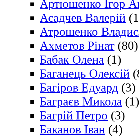
Артюшенко Ігор А
Асадчев Валерій
(1
Атрошенко Владис
Ахметов Рінат
(80)
Бабак Олена
(1)
Баганець Олексій
(
Багіров Едуард
(3)
Баграєв Микола
(1
Багрій Петро
(3)
Баканов Іван
(4)