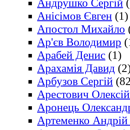
Андрушко Сергій
(
Анісімов Євген
(1)
Апостол Михайло
Ар'єв Володимир
(
Арабей Денис
(1)
Арахамія Давид
(2
Арбузов Сергій
(82
Арестович Олексі
Аронець Олександ
Артеменко Андрій