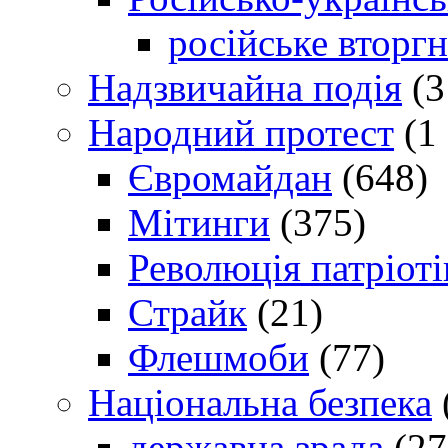
російське вторг
Надзвичайна подія
(3
Народний протест
(1 
Євромайдан
(648)
Мітинги
(375)
Революція патріоті
Страйк
(21)
Флешмоби
(77)
Національна безпека
державна зрада
(27