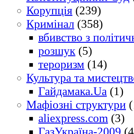
Корупція
(239)
Кримінал
(358)
вбивство з політич
розшук
(5)
тероризм
(14)
Культура та мистецтв
Гайдамака.Ua
(1)
Мафіозні структури
(
aliexpress.com
(3)
ГазУкраїна-2009
(4