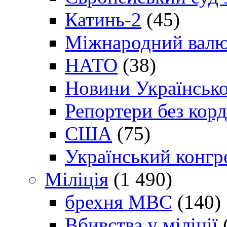
Катинь-2
(45)
Міжнародний валю
НАТО
(38)
Новини Українсько
Репортери без корд
США
(75)
Український конгр
Міліція
(1 490)
брехня МВС
(140)
Вбивства у міліції