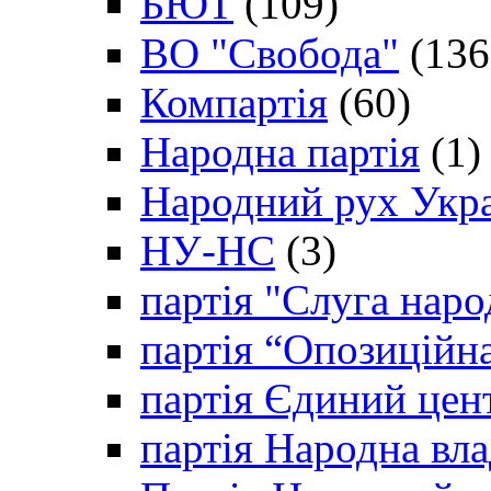
БЮТ
(109)
ВО "Свобода"
(136
Компартія
(60)
Народна партія
(1)
Народний рух Укр
НУ-НС
(3)
партія "Слуга наро
партія “Опозиційн
партія Єдиний цен
партія Народна вла