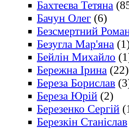
Бахтеєва Тетяна
(8
Бачун Олег
(6)
Безсмертний Рома
Безугла Мар'яна
(1
Бейлін Михайло
(1
Бережна Ірина
(22)
Береза Борислав
(3
Береза Юрій
(2)
Березенко Сергій
(
Березкін Станіслав