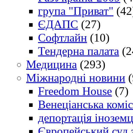
група "Приват"
(42
ЄДАПС
(27)
Софтлайн
(10)
Тендерна палата
(2
Медицина
(293)
Міжнародні новини
(
Freedom House
(7)
Венеціанська коміс
депортація іноземц
Європейський суд 