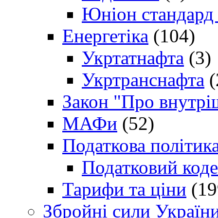
Юніон стандард
Енергетіка
(104)
Укртатнафта
(3)
Укртранснафта
(
Закон "Про внутрі
МАФи
(52)
Податкова політик
Податковий коде
Тарифи та ціни
(19
Збройні сили Україн