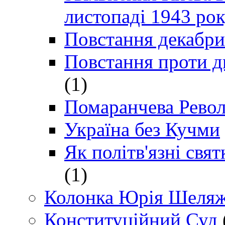
листопаді 1943 ро
Повстання декабри
Повстання проти д
(1)
Помаранчева Рево
Україна без Кучми
Як політв'язні св
(1)
Колонка Юрія Шеляж
Конституційний Суд