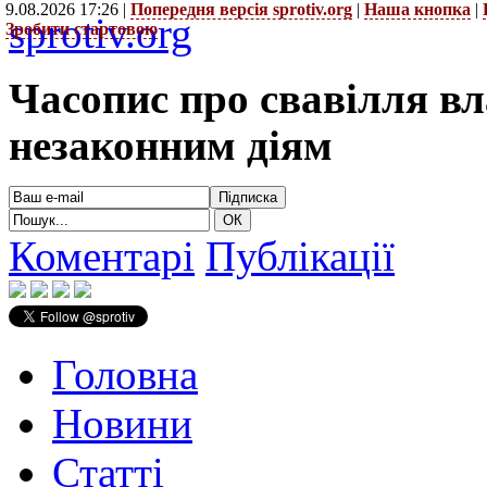
9.08.2026 17:26 |
Попередня версія sprotiv.org
|
Наша кнопка
|
sprotiv.org
Зробити стартовою
Часопис про свавілля в
незаконним діям
Коментарі
Публікації
Головна
Новини
Статті