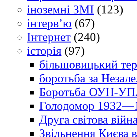
іноземні ЗМІ
(123)
інтерв’ю
(67)
Інтернет
(240)
історія
(97)
більшовицький тер
боротьба за Незал
Боротьба ОУН-УПА
Голодомор 1932—1
Друга світова війн
Звільнення Києва в