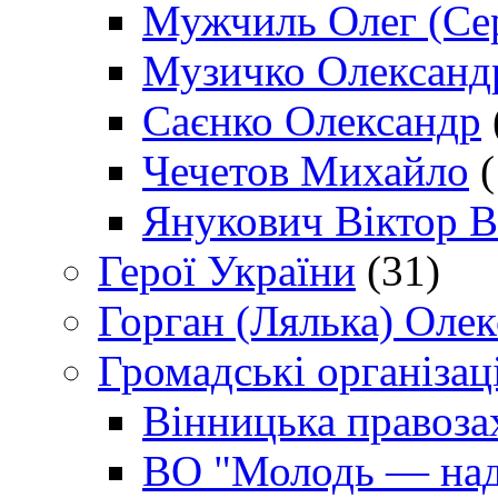
Мужчиль Олег (Сер
Музичко Олександ
Саєнко Олександр
Чечетов Михайло
(
Янукович Віктор В
Герої України
(31)
Горган (Лялька) Оле
Громадські організаці
Вінницька правоза
ВО "Молодь — над