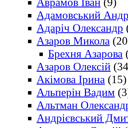
Аврамов Іван
(9)
Адамовський Андр
Адаріч Олександр
Азаров Микола
(20
Брехня Азарова
(
Азаров Олексій
(34
Акімова Ірина
(15)
Альперін Вадим
(3
Альтман Олександ
Андрієвський Дми