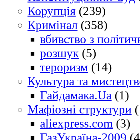
Корупція
(239)
Кримінал
(358)
вбивство з політич
розшук
(5)
тероризм
(14)
Культура та мистецтв
Гайдамака.Ua
(1)
Мафіозні структури
(
aliexpress.com
(3)
ГазУкраїна-2009
(4