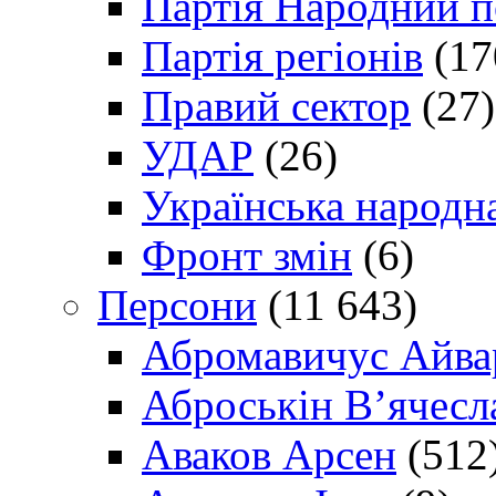
Партія Народний 
Партія регіонів
(17
Правий сектор
(27)
УДАР
(26)
Українська народна
Фронт змін
(6)
Персони
(11 643)
Абромавичус Айва
Аброськін В’ячесл
Аваков Арсен
(512