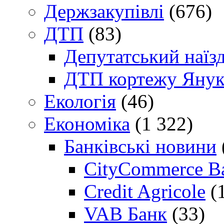
Держзакупівлі
(676)
ДТП
(83)
Депутатський наїз
ДТП кортежу Янук
Екологія
(46)
Економіка
(1 322)
Банківські новини
CityCommerce B
Credit Agricole
(
VAB Банк
(33)