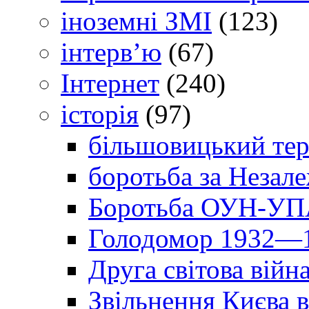
іноземні ЗМІ
(123)
інтерв’ю
(67)
Інтернет
(240)
історія
(97)
більшовицький тер
боротьба за Незал
Боротьба ОУН-УПА
Голодомор 1932—1
Друга світова війн
Звільнення Києва в