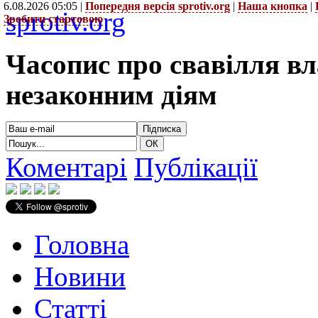
6.08.2026 05:05 |
Попередня версія sprotiv.org
|
Наша кнопка
|
sprotiv.org
Зробити стартовою
Часопис про свавілля в
незаконним діям
Коментарі
Публікації
Головна
Новини
Статті