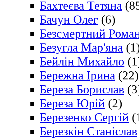
Бахтеєва Тетяна
(8
Бачун Олег
(6)
Безсмертний Рома
Безугла Мар'яна
(1
Бейлін Михайло
(1
Бережна Ірина
(22)
Береза Борислав
(3
Береза Юрій
(2)
Березенко Сергій
(
Березкін Станіслав