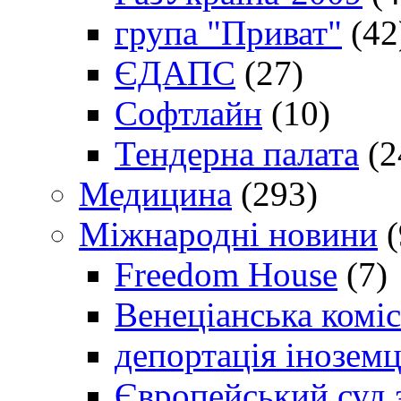
група "Приват"
(42
ЄДАПС
(27)
Софтлайн
(10)
Тендерна палата
(2
Медицина
(293)
Міжнародні новини
(
Freedom House
(7)
Венеціанська коміс
депортація іноземц
Європейський суд 