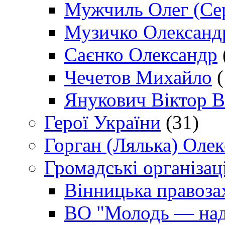
Мужчиль Олег (Сер
Музичко Олександ
Саєнко Олександр
Чечетов Михайло
(
Янукович Віктор В
Герої України
(31)
Горган (Лялька) Оле
Громадські організаці
Вінницька правоза
ВО "Молодь — над