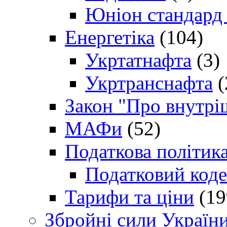
Юніон стандард
Енергетіка
(104)
Укртатнафта
(3)
Укртранснафта
(
Закон "Про внутрі
МАФи
(52)
Податкова політик
Податковий коде
Тарифи та ціни
(19
Збройні сили Україн