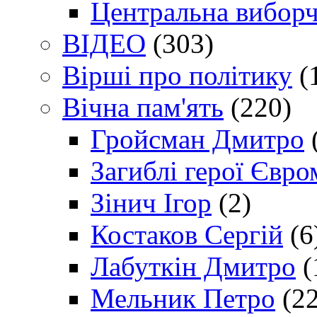
Центральна виборч
ВІДЕО
(303)
Вірші про політику
(
Вічна пам'ять
(220)
Гройсман Дмитро
Загиблі герої Євр
Зінич Ігор
(2)
Костаков Сергій
(6
Лабуткін Дмитро
(
Мельник Петро
(22