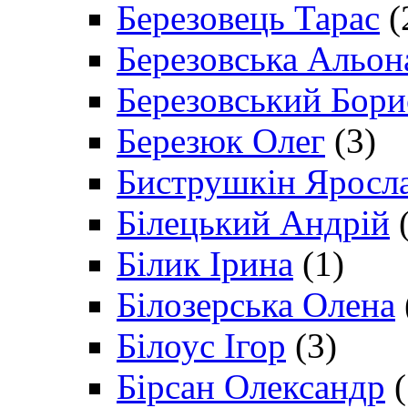
Березовець Тарас
(
Березовська Альон
Березовський Бори
Березюк Олег
(3)
Биструшкін Яросл
Білецький Андрій
(
Білик Ірина
(1)
Білозерська Олена
Білоус Ігор
(3)
Бірсан Олександр
(