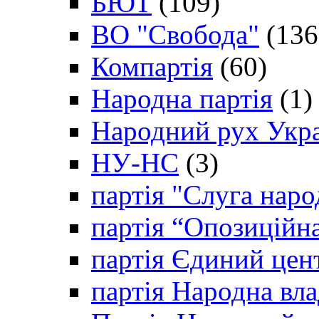
БЮТ
(109)
ВО "Свобода"
(136
Компартія
(60)
Народна партія
(1)
Народний рух Укр
НУ-НС
(3)
партія "Слуга наро
партія “Опозиційн
партія Єдиний цен
партія Народна вла