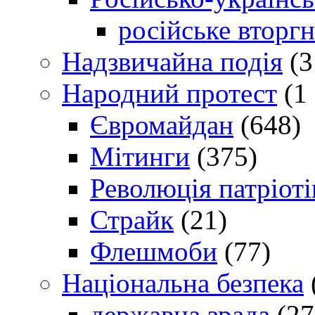
російське вторг
Надзвичайна подія
(3
Народний протест
(1 
Євромайдан
(648)
Мітинги
(375)
Революція патріоті
Страйк
(21)
Флешмоби
(77)
Національна безпека
державна зрада
(27