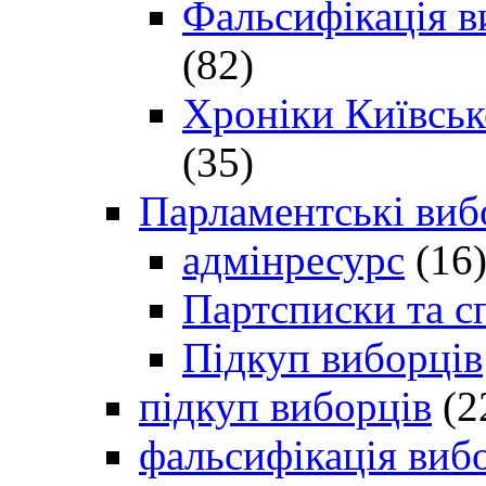
Фальсифікація в
(82)
Хроніки Київсько
(35)
Парламентські виб
адмінресурс
(16
Партсписки та с
Підкуп виборців
підкуп виборців
(2
фальсифікація виб