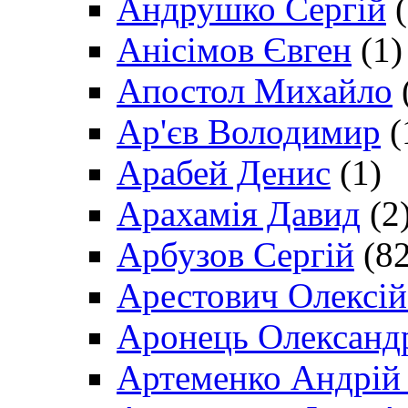
Андрушко Сергій
(
Анісімов Євген
(1)
Апостол Михайло
Ар'єв Володимир
(
Арабей Денис
(1)
Арахамія Давид
(2
Арбузов Сергій
(82
Арестович Олексі
Аронець Олександ
Артеменко Андрій