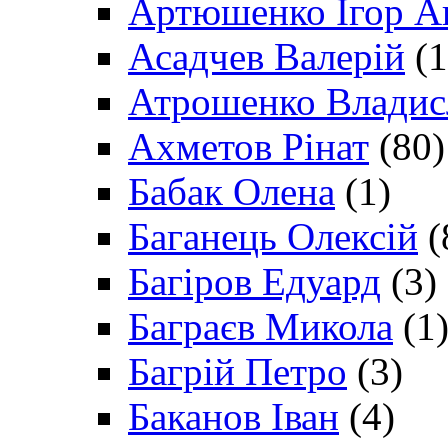
Артюшенко Ігор А
Асадчев Валерій
(1
Атрошенко Владис
Ахметов Рінат
(80)
Бабак Олена
(1)
Баганець Олексій
(
Багіров Едуард
(3)
Баграєв Микола
(1
Багрій Петро
(3)
Баканов Іван
(4)