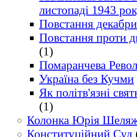
листопаді 1943 ро
Повстання декабри
Повстання проти д
(1)
Помаранчева Рево
Україна без Кучми
Як політв'язні св
(1)
Колонка Юрія Шеляж
Конституційний Суд