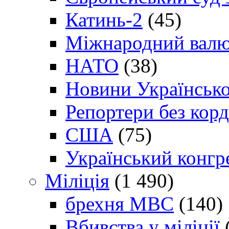
Катинь-2
(45)
Міжнародний валю
НАТО
(38)
Новини Українсько
Репортери без корд
США
(75)
Український конгр
Міліція
(1 490)
брехня МВС
(140)
Вбивства у міліції