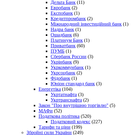
Дельта Банк
(11)
Евробанк
(2)
Експобанк
(1)
Кредитпромбанк
(2)
Міжнародний інвестиційний банк
(1)
Надра банк
(1)
Ощадбанк
(6)
Платинум Банк
(1)
Приватбанк
(60)
ПУМБ
(1)
Сбербанк России
(3)
Укрінбанк
(9)
Укркоммунбанк
(1)
Укрсоцбанк
(2)
Фідобанк
(1)
Юніон стандард банк
(3)
Енергетіка
(104)
Укртатнафта
(3)
Укртранснафта
(2)
Закон "Про внутрішню торгівлю"
(5)
МАФи
(52)
Податкова політика
(520)
Податковий кодекс
(227)
Тарифи та ціни
(199)
Збройні сили України
(249)