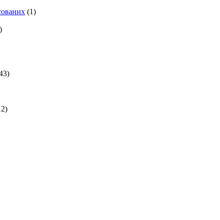
есованих
(1)
)
43)
2)