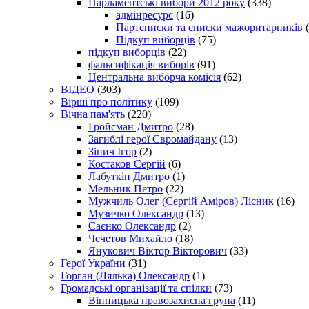
Парламентські вибори 2012 року
(338)
адмінресурс
(16)
Партсписки та списки мажоритарників
(
Підкуп виборців
(75)
підкуп виборців
(22)
фальсифікація виборів
(91)
Центральна виборча комісія
(62)
ВІДЕО
(303)
Вірші про політику
(109)
Вічна пам'ять
(220)
Гройсман Дмитро
(28)
Загиблі герої Євромайдану
(13)
Зінич Ігор
(2)
Костаков Сергій
(6)
Лабуткін Дмитро
(1)
Мельник Петро
(22)
Мужчиль Олег (Сергій Аміров) Лісник
(16)
Музичко Олександр
(13)
Саєнко Олександр
(2)
Чечетов Михайло
(18)
Янукович Віктор Вікторович
(33)
Герої України
(31)
Горган (Лялька) Олександр
(1)
Громадські організації та спілки
(73)
Вінницька правозахисна група
(11)