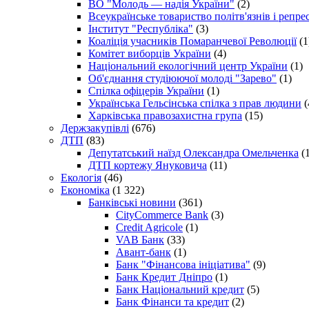
ВО "Молодь — надія України"
(2)
Всеукраїнське товариство політв'язнів і репр
Інститут "Республіка"
(3)
Коаліція учасників Помаранчевої Революції
(1
Комітет виборців України
(4)
Національний екологічний центр України
(1)
Об'єднання студіюючої молоді "Зарево"
(1)
Спілка офіцерів України
(1)
Українська Гельсінська спілка з прав людини
(
Харківська правозахистна група
(15)
Держзакупівлі
(676)
ДТП
(83)
Депутатський наїзд Олександра Омельченка
(1
ДТП кортежу Януковича
(11)
Екологія
(46)
Економіка
(1 322)
Банківські новини
(361)
CityCommerce Bank
(3)
Credit Agricole
(1)
VAB Банк
(33)
Авант-банк
(1)
Банк "Фінансова ініціатива"
(9)
Банк Кредит Дніпро
(1)
Банк Національний кредит
(5)
Банк Фінанси та кредит
(2)