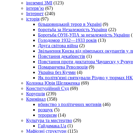
іноземні ЗМІ
(123)
інтерв’ю
(67)
Інтернет
(240)
історія
(97)
більшовицький терор в Україні
(9)
боротьба за Незалежність України
(22)
Боротьба ОУН-УПА за незалежність України
(
Голодомор 1932—1933 років
(13)
Друга світова війна
(2)
Звільнення Києва від німецьких окупантів у л
Повстання декабристів
(1)
Повстання проти диктатора Чаушеску у Румун
Помаранчева Революція
(9)
Україна без Кучми
(4)
Як політв'язні святкували Різдво у тюрмах Н
Колонка Юрія Шеляженка
(69)
Конституційний Суд
(69)
Корупція
(239)
Кримінал
(358)
вбивство з політичних мотивів
(46)
розшук
(5)
тероризм
(14)
Культура та мистецтво
(29)
Гайдамака.Ua
(1)
Мафіозні структури
(115)