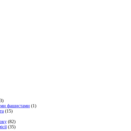
3)
кими фашистами
(1)
та
(15)
року
(82)
ісії
(35)