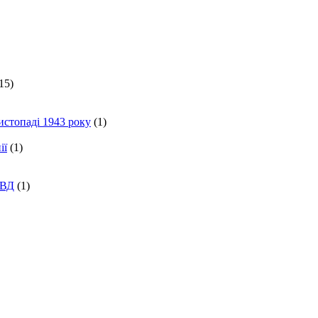
15)
истопаді 1943 року
(1)
ії
(1)
КВД
(1)