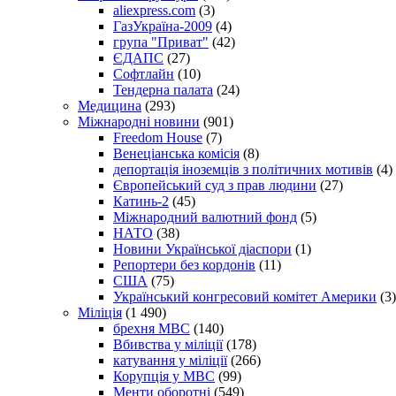
aliexpress.com
(3)
ГазУкраїна-2009
(4)
група "Приват"
(42)
ЄДАПС
(27)
Софтлайн
(10)
Тендерна палата
(24)
Медицина
(293)
Міжнародні новини
(901)
Freedom House
(7)
Венеціанська комісія
(8)
депортація іноземців з політичних мотивів
(4)
Європейський суд з прав людини
(27)
Катинь-2
(45)
Міжнародний валютний фонд
(5)
НАТО
(38)
Новини Української діаспори
(1)
Репортери без кордонів
(11)
США
(75)
Український конгресовий комітет Америки
(3)
Міліція
(1 490)
брехня МВС
(140)
Вбивства у міліції
(178)
катування у міліції
(266)
Корупція у МВС
(99)
Менти оборотні
(549)