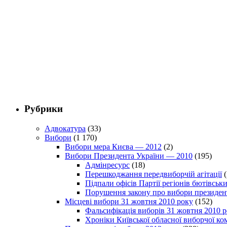
Рубрики
Адвокатура
(33)
Вибори
(1 170)
Вибори мера Києва — 2012
(2)
Вибори Президента України — 2010
(195)
Адмінресурс
(18)
Перешкоджання передвиборчій агітації
(
Підпали офісів Партії регіонів бютівсь
Порушення закону про вибори президен
Місцеві вибори 31 жовтня 2010 року
(152)
Фальсифікація виборів 31 жовтня 2010 
Хроніки Київської обласної виборчої ком