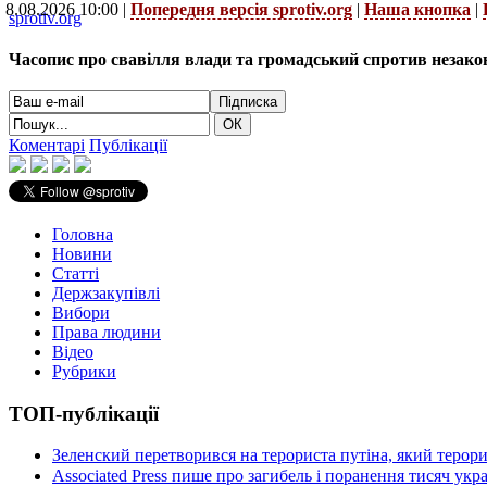
8.08.2026 10:00 |
Попередня версія sprotiv.org
|
Наша кнопка
|
sprotiv.org
Часопис про свавілля влади та громадський спротив незако
Коментарі
Публікації
Головна
Новини
Статті
Держзакупівлі
Вибори
Права людини
Відео
Рубрики
ТОП-публікації
Зеленский перетворився на терориста путіна, який терор
Associated Press пише про загибель і поранення тисяч ук