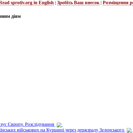
Read sprotiv.org in English
|
Зробіть Ваш внесок
|
Розміщення р
нним діям
изує Європу. Розслідування
раїнських військових на Курщині через держзраду Зеленського