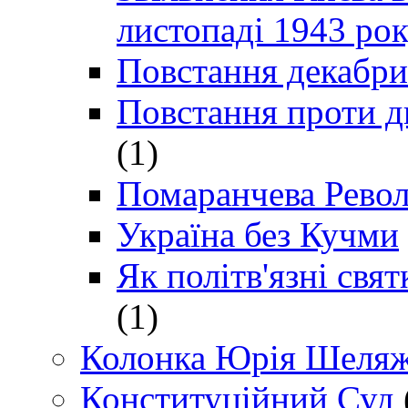
листопаді 1943 ро
Повстання декабри
Повстання проти д
(1)
Помаранчева Рево
Україна без Кучми
Як політв'язні св
(1)
Колонка Юрія Шеляж
Конституційний Суд