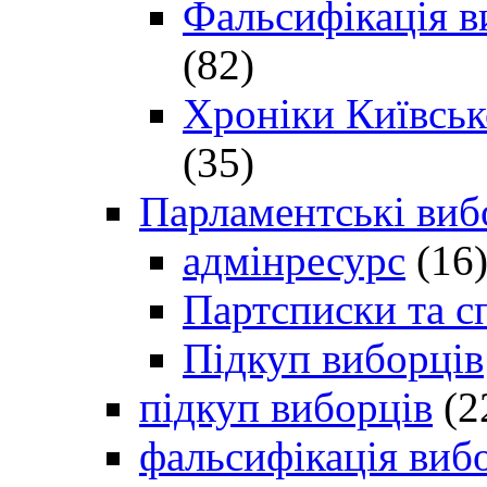
Фальсифікація в
(82)
Хроніки Київсько
(35)
Парламентські виб
адмінресурс
(16
Партсписки та с
Підкуп виборців
підкуп виборців
(2
фальсифікація виб