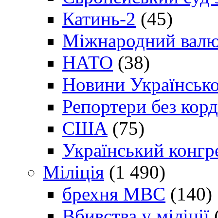
Катинь-2
(45)
Міжнародний валю
НАТО
(38)
Новини Українсько
Репортери без корд
США
(75)
Український конгр
Міліція
(1 490)
брехня МВС
(140)
Вбивства у міліції