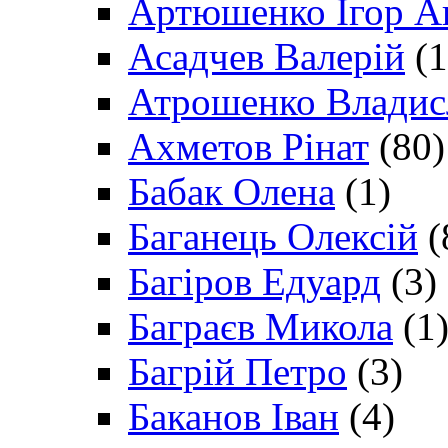
Артюшенко Ігор А
Асадчев Валерій
(1
Атрошенко Владис
Ахметов Рінат
(80)
Бабак Олена
(1)
Баганець Олексій
(
Багіров Едуард
(3)
Баграєв Микола
(1
Багрій Петро
(3)
Баканов Іван
(4)