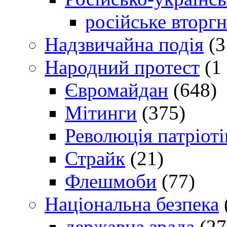
російське вторг
Надзвичайна подія
(3
Народний протест
(1 
Євромайдан
(648)
Мітинги
(375)
Революція патріоті
Страйк
(21)
Флешмоби
(77)
Національна безпека
державна зрада
(27