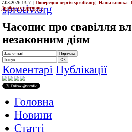
7.08.2026 13:51 |
Попередня версія sprotiv.org
|
Наша кнопка
|
sprotiv.org
Зробити стартовою
Часопис про свавілля в
незаконним діям
Коментарі
Публікації
Головна
Новини
Статті