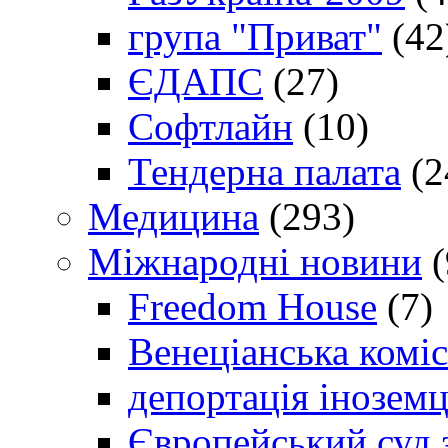
група "Приват"
(42
ЄДАПС
(27)
Софтлайн
(10)
Тендерна палата
(2
Медицина
(293)
Міжнародні новини
(
Freedom House
(7)
Венеціанська коміс
депортація іноземц
Європейський суд 