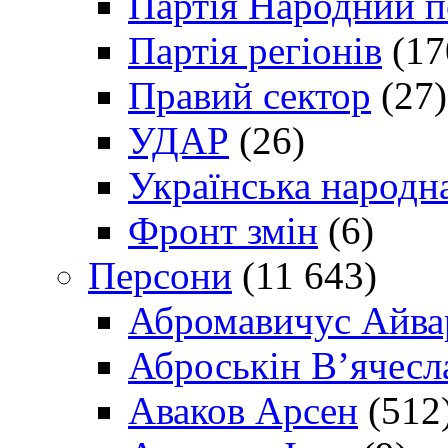
Партія Народний 
Партія регіонів
(17
Правий сектор
(27)
УДАР
(26)
Українська народна
Фронт змін
(6)
Персони
(11 643)
Абромавичус Айва
Аброськін В’ячесл
Аваков Арсен
(512