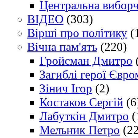
Центральна виборч
ВІДЕО
(303)
Вірші про політику
(
Вічна пам'ять
(220)
Гройсман Дмитро
Загиблі герої Євр
Зінич Ігор
(2)
Костаков Сергій
(6
Лабуткін Дмитро
(
Мельник Петро
(22