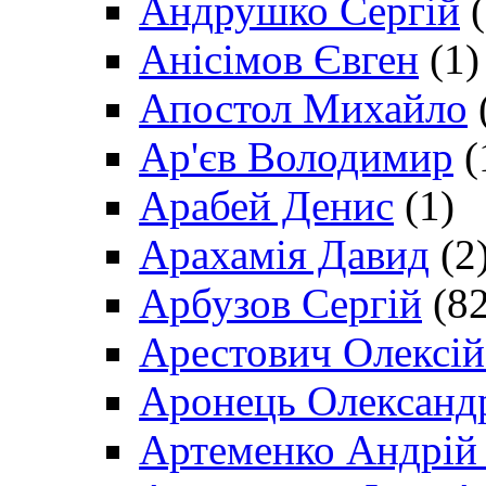
Андрушко Сергій
(
Анісімов Євген
(1)
Апостол Михайло
Ар'єв Володимир
(
Арабей Денис
(1)
Арахамія Давид
(2
Арбузов Сергій
(82
Арестович Олексі
Аронець Олександ
Артеменко Андрій