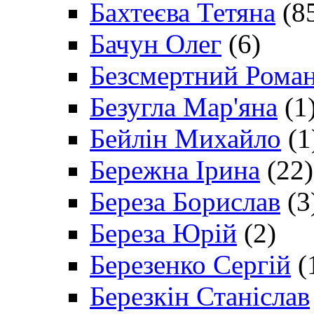
Бахтеєва Тетяна
(8
Бачун Олег
(6)
Безсмертний Рома
Безугла Мар'яна
(1
Бейлін Михайло
(1
Бережна Ірина
(22)
Береза Борислав
(3
Береза Юрій
(2)
Березенко Сергій
(
Березкін Станіслав