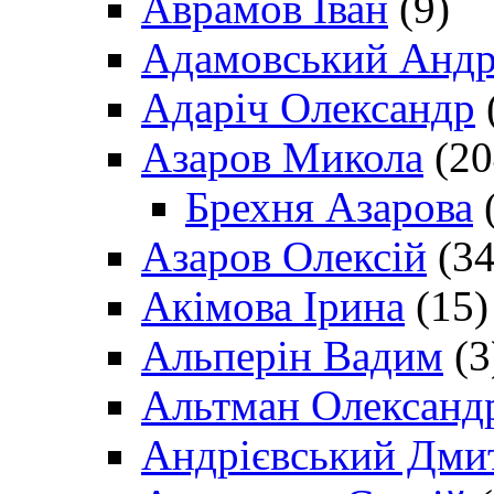
Аврамов Іван
(9)
Адамовський Андр
Адаріч Олександр
Азаров Микола
(20
Брехня Азарова
(
Азаров Олексій
(34
Акімова Ірина
(15)
Альперін Вадим
(3
Альтман Олександ
Андрієвський Дми