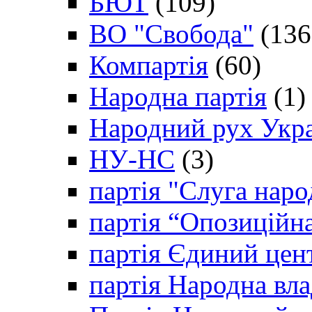
БЮТ
(109)
ВО "Свобода"
(136
Компартія
(60)
Народна партія
(1)
Народний рух Укр
НУ-НС
(3)
партія "Слуга наро
партія “Опозиційн
партія Єдиний цен
партія Народна вла