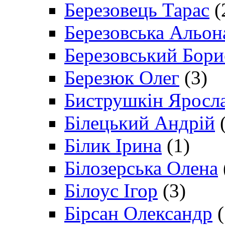
Березовець Тарас
(
Березовська Альон
Березовський Бори
Березюк Олег
(3)
Биструшкін Яросл
Білецький Андрій
(
Білик Ірина
(1)
Білозерська Олена
Білоус Ігор
(3)
Бірсан Олександр
(