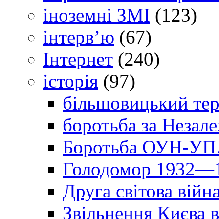
іноземні ЗМІ
(123)
інтерв’ю
(67)
Інтернет
(240)
історія
(97)
більшовицький тер
боротьба за Незал
Боротьба ОУН-УПА
Голодомор 1932—1
Друга світова війн
Звільнення Києва в