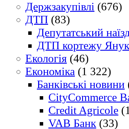
Держзакупівлі
(676)
ДТП
(83)
Депутатський наїз
ДТП кортежу Янук
Екологія
(46)
Економіка
(1 322)
Банківські новини
CityCommerce B
Credit Agricole
(
VAB Банк
(33)