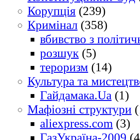
Корупція
(239)
Кримінал
(358)
вбивство з політич
розшук
(5)
тероризм
(14)
Культура та мистецтв
Гайдамака.Ua
(1)
Мафіозні структури
(
aliexpress.com
(3)
ГазУкраїна-2009
(4