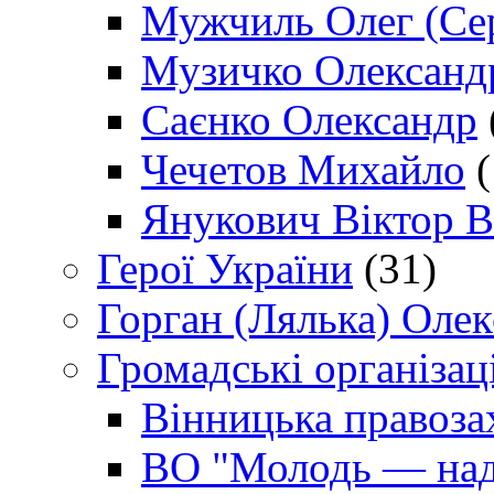
Мужчиль Олег (Сер
Музичко Олександ
Саєнко Олександр
Чечетов Михайло
(
Янукович Віктор В
Герої України
(31)
Горган (Лялька) Оле
Громадські організаці
Вінницька правоза
ВО "Молодь — над