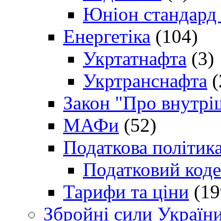
Юніон стандард
Енергетіка
(104)
Укртатнафта
(3)
Укртранснафта
(
Закон "Про внутрі
МАФи
(52)
Податкова політик
Податковий коде
Тарифи та ціни
(19
Збройні сили Україн