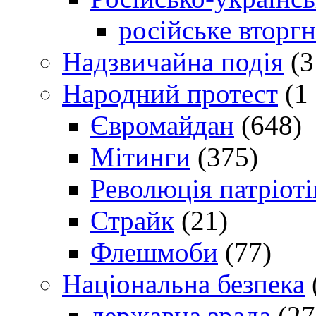
російське вторг
Надзвичайна подія
(3
Народний протест
(1 
Євромайдан
(648)
Мітинги
(375)
Революція патріоті
Страйк
(21)
Флешмоби
(77)
Національна безпека
державна зрада
(27