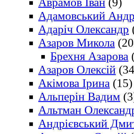
Аврамов Іван
(9)
Адамовський Андр
Адаріч Олександр
Азаров Микола
(20
Брехня Азарова
(
Азаров Олексій
(34
Акімова Ірина
(15)
Альперін Вадим
(3
Альтман Олександ
Андрієвський Дми