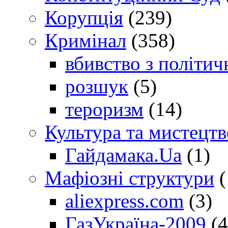
Корупція
(239)
Кримінал
(358)
вбивство з політич
розшук
(5)
тероризм
(14)
Культура та мистецтв
Гайдамака.Ua
(1)
Мафіозні структури
(
aliexpress.com
(3)
ГазУкраїна-2009
(4