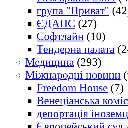
група "Приват"
(42
ЄДАПС
(27)
Софтлайн
(10)
Тендерна палата
(2
Медицина
(293)
Міжнародні новини
(
Freedom House
(7)
Венеціанська коміс
депортація іноземц
Європейський суд 