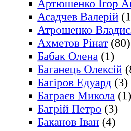
Артюшенко Ігор А
Асадчев Валерій
(1
Атрошенко Владис
Ахметов Рінат
(80)
Бабак Олена
(1)
Баганець Олексій
(
Багіров Едуард
(3)
Баграєв Микола
(1
Багрій Петро
(3)
Баканов Іван
(4)