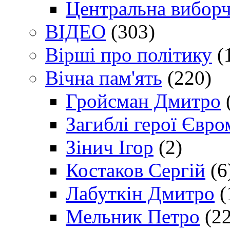
Центральна виборч
ВІДЕО
(303)
Вірші про політику
(
Вічна пам'ять
(220)
Гройсман Дмитро
Загиблі герої Євр
Зінич Ігор
(2)
Костаков Сергій
(6
Лабуткін Дмитро
(
Мельник Петро
(22