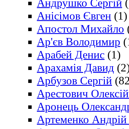
Андрушко Сергій
(
Анісімов Євген
(1)
Апостол Михайло
Ар'єв Володимир
(
Арабей Денис
(1)
Арахамія Давид
(2
Арбузов Сергій
(82
Арестович Олексі
Аронець Олександ
Артеменко Андрій