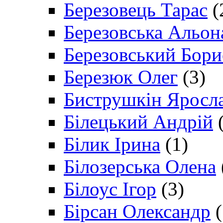
Березовець Тарас
(
Березовська Альон
Березовський Бори
Березюк Олег
(3)
Биструшкін Яросл
Білецький Андрій
(
Білик Ірина
(1)
Білозерська Олена
Білоус Ігор
(3)
Бірсан Олександр
(