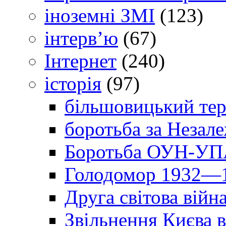
іноземні ЗМІ
(123)
інтерв’ю
(67)
Інтернет
(240)
історія
(97)
більшовицький тер
боротьба за Незал
Боротьба ОУН-УПА
Голодомор 1932—1
Друга світова війн
Звільнення Києва в