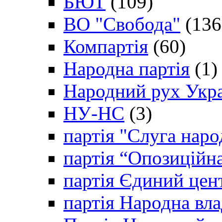
БЮТ
(109)
ВО "Свобода"
(136
Компартія
(60)
Народна партія
(1)
Народний рух Укр
НУ-НС
(3)
партія "Слуга наро
партія “Опозиційн
партія Єдиний цен
партія Народна вла