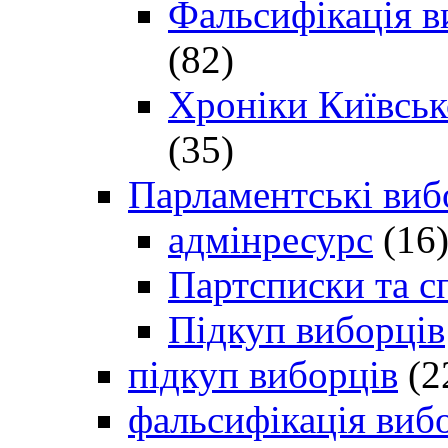
Фальсифікація в
(82)
Хроніки Київсько
(35)
Парламентські виб
адмінресурс
(16
Партсписки та с
Підкуп виборців
підкуп виборців
(2
фальсифікація виб