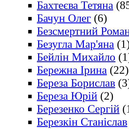
Бахтеєва Тетяна
(8
Бачун Олег
(6)
Безсмертний Рома
Безугла Мар'яна
(1
Бейлін Михайло
(1
Бережна Ірина
(22)
Береза Борислав
(3
Береза Юрій
(2)
Березенко Сергій
(
Березкін Станіслав