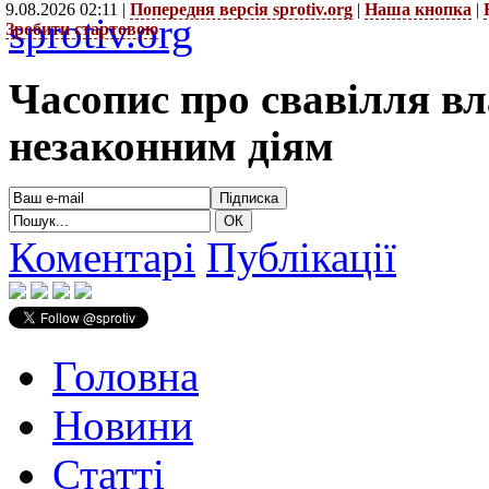
9.08.2026 02:11 |
Попередня версія sprotiv.org
|
Наша кнопка
|
sprotiv.org
Зробити стартовою
Часопис про свавілля в
незаконним діям
Коментарі
Публікації
Головна
Новини
Статті