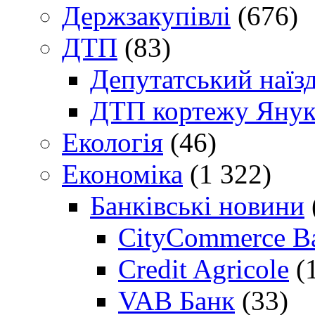
Держзакупівлі
(676)
ДТП
(83)
Депутатський наїз
ДТП кортежу Янук
Екологія
(46)
Економіка
(1 322)
Банківські новини
CityCommerce B
Credit Agricole
(
VAB Банк
(33)