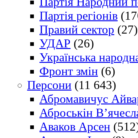
Партія Народний 
Партія регіонів
(17
Правий сектор
(27)
УДАР
(26)
Українська народна
Фронт змін
(6)
Персони
(11 643)
Абромавичус Айва
Аброськін В’ячесл
Аваков Арсен
(512