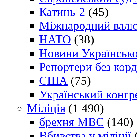
Катинь-2
(45)
Міжнародний валю
НАТО
(38)
Новини Українсько
Репортери без корд
США
(75)
Український конгр
Міліція
(1 490)
брехня МВС
(140)
Вбивства у міліції