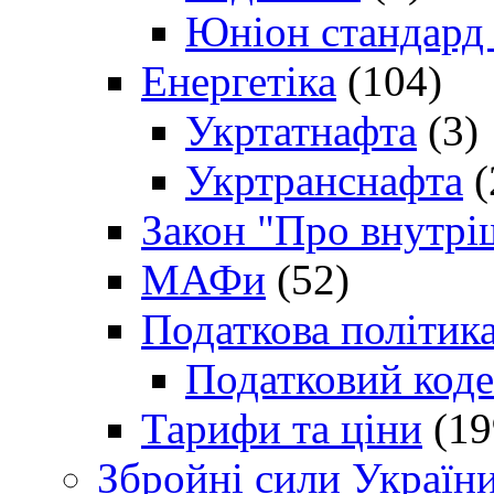
Юніон стандард
Енергетіка
(104)
Укртатнафта
(3)
Укртранснафта
(
Закон "Про внутрі
МАФи
(52)
Податкова політик
Податковий коде
Тарифи та ціни
(19
Збройні сили Україн