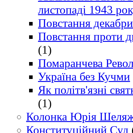
листопаді 1943 ро
Повстання декабри
Повстання проти д
(1)
Помаранчева Рево
Україна без Кучми
Як політв'язні св
(1)
Колонка Юрія Шеляж
Конституційний Суд