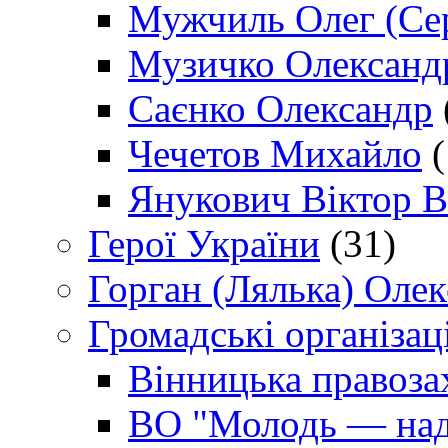
Мужчиль Олег (Сер
Музичко Олександ
Саєнко Олександр
Чечетов Михайло
(
Янукович Віктор В
Герої України
(31)
Горган (Лялька) Оле
Громадські організаці
Вінницька правоза
ВО "Молодь — над