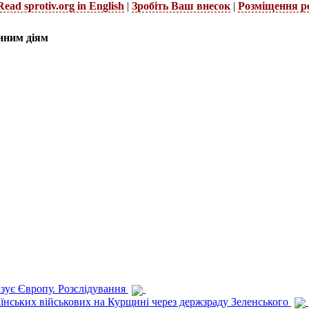
Read sprotiv.org in English
|
Зробіть Ваш внесок
|
Розміщення р
нним діям
изує Європу. Розслідування
раїнських військових на Курщині через держзраду Зеленського