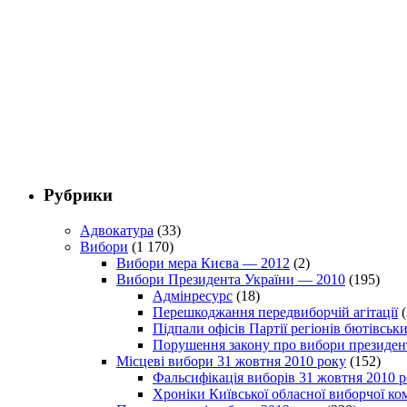
Рубрики
Адвокатура
(33)
Вибори
(1 170)
Вибори мера Києва — 2012
(2)
Вибори Президента України — 2010
(195)
Адмінресурс
(18)
Перешкоджання передвиборчій агітації
(
Підпали офісів Партії регіонів бютівсь
Порушення закону про вибори президен
Місцеві вибори 31 жовтня 2010 року
(152)
Фальсифікація виборів 31 жовтня 2010 
Хроніки Київської обласної виборчої ком