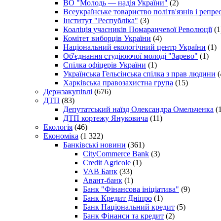
ВО "Молодь — надія України"
(2)
Всеукраїнське товариство політв'язнів і репр
Інститут "Республіка"
(3)
Коаліція учасників Помаранчевої Революції
(1
Комітет виборців України
(4)
Національний екологічний центр України
(1)
Об'єднання студіюючої молоді "Зарево"
(1)
Спілка офіцерів України
(1)
Українська Гельсінська спілка з прав людини
(
Харківська правозахистна група
(15)
Держзакупівлі
(676)
ДТП
(83)
Депутатський наїзд Олександра Омельченка
(1
ДТП кортежу Януковича
(11)
Екологія
(46)
Економіка
(1 322)
Банківські новини
(361)
CityCommerce Bank
(3)
Credit Agricole
(1)
VAB Банк
(33)
Авант-банк
(1)
Банк "Фінансова ініціатива"
(9)
Банк Кредит Дніпро
(1)
Банк Національний кредит
(5)
Банк Фінанси та кредит
(2)