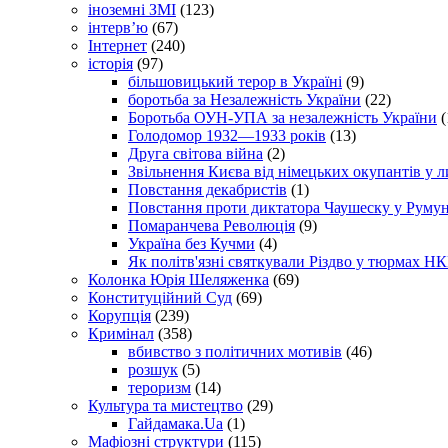
іноземні ЗМІ
(123)
інтерв’ю
(67)
Інтернет
(240)
історія
(97)
більшовицький терор в Україні
(9)
боротьба за Незалежність України
(22)
Боротьба ОУН-УПА за незалежність України
(
Голодомор 1932—1933 років
(13)
Друга світова війна
(2)
Звільнення Києва від німецьких окупантів у л
Повстання декабристів
(1)
Повстання проти диктатора Чаушеску у Румун
Помаранчева Революція
(9)
Україна без Кучми
(4)
Як політв'язні святкували Різдво у тюрмах Н
Колонка Юрія Шеляженка
(69)
Конституційний Суд
(69)
Корупція
(239)
Кримінал
(358)
вбивство з політичних мотивів
(46)
розшук
(5)
тероризм
(14)
Культура та мистецтво
(29)
Гайдамака.Ua
(1)
Мафіозні структури
(115)