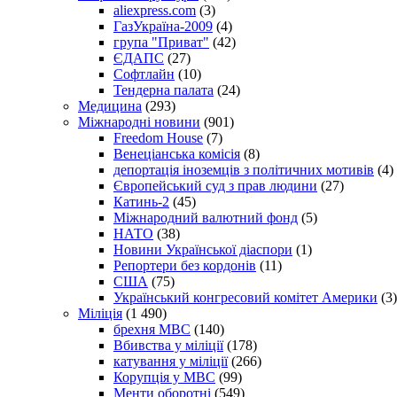
aliexpress.com
(3)
ГазУкраїна-2009
(4)
група "Приват"
(42)
ЄДАПС
(27)
Софтлайн
(10)
Тендерна палата
(24)
Медицина
(293)
Міжнародні новини
(901)
Freedom House
(7)
Венеціанська комісія
(8)
депортація іноземців з політичних мотивів
(4)
Європейський суд з прав людини
(27)
Катинь-2
(45)
Міжнародний валютний фонд
(5)
НАТО
(38)
Новини Української діаспори
(1)
Репортери без кордонів
(11)
США
(75)
Український конгресовий комітет Америки
(3)
Міліція
(1 490)
брехня МВС
(140)
Вбивства у міліції
(178)
катування у міліції
(266)
Корупція у МВС
(99)
Менти оборотні
(549)