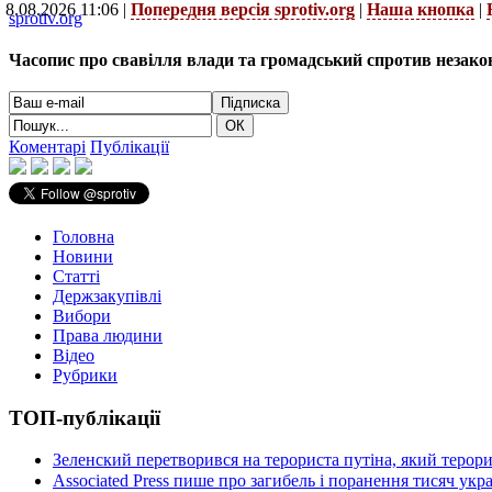
8.08.2026 11:06 |
Попередня версія sprotiv.org
|
Наша кнопка
|
sprotiv.org
Часопис про свавілля влади та громадський спротив незако
Коментарі
Публікації
Головна
Новини
Статті
Держзакупівлі
Вибори
Права людини
Відео
Рубрики
ТОП-публікації
Зеленский перетворився на терориста путіна, який терор
Associated Press пише про загибель і поранення тисяч ук