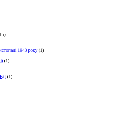
15)
истопаді 1943 року
(1)
ії
(1)
КВД
(1)