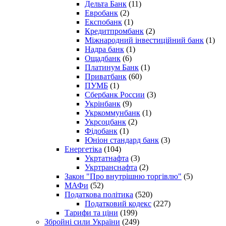
Дельта Банк
(11)
Евробанк
(2)
Експобанк
(1)
Кредитпромбанк
(2)
Міжнародний інвестиційний банк
(1)
Надра банк
(1)
Ощадбанк
(6)
Платинум Банк
(1)
Приватбанк
(60)
ПУМБ
(1)
Сбербанк России
(3)
Укрінбанк
(9)
Укркоммунбанк
(1)
Укрсоцбанк
(2)
Фідобанк
(1)
Юніон стандард банк
(3)
Енергетіка
(104)
Укртатнафта
(3)
Укртранснафта
(2)
Закон "Про внутрішню торгівлю"
(5)
МАФи
(52)
Податкова політика
(520)
Податковий кодекс
(227)
Тарифи та ціни
(199)
Збройні сили України
(249)