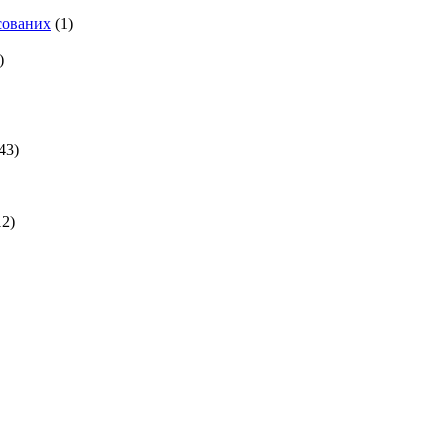
есованих
(1)
)
43)
2)