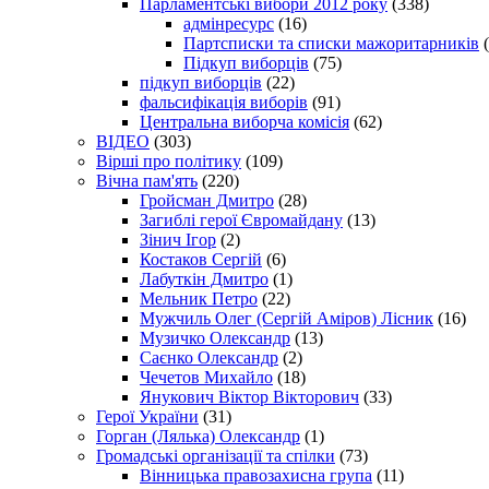
Парламентські вибори 2012 року
(338)
адмінресурс
(16)
Партсписки та списки мажоритарників
(
Підкуп виборців
(75)
підкуп виборців
(22)
фальсифікація виборів
(91)
Центральна виборча комісія
(62)
ВІДЕО
(303)
Вірші про політику
(109)
Вічна пам'ять
(220)
Гройсман Дмитро
(28)
Загиблі герої Євромайдану
(13)
Зінич Ігор
(2)
Костаков Сергій
(6)
Лабуткін Дмитро
(1)
Мельник Петро
(22)
Мужчиль Олег (Сергій Аміров) Лісник
(16)
Музичко Олександр
(13)
Саєнко Олександр
(2)
Чечетов Михайло
(18)
Янукович Віктор Вікторович
(33)
Герої України
(31)
Горган (Лялька) Олександр
(1)
Громадські організації та спілки
(73)
Вінницька правозахисна група
(11)