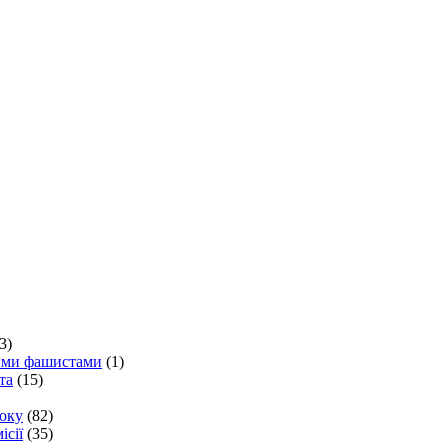
3)
кими фашистами
(1)
та
(15)
року
(82)
ісії
(35)