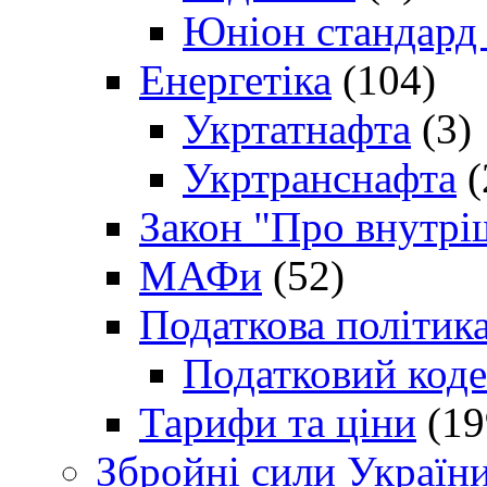
Юніон стандард
Енергетіка
(104)
Укртатнафта
(3)
Укртранснафта
(
Закон "Про внутрі
МАФи
(52)
Податкова політик
Податковий коде
Тарифи та ціни
(19
Збройні сили Україн