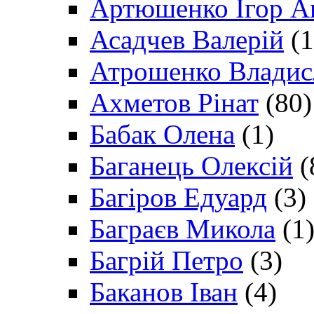
Артюшенко Ігор А
Асадчев Валерій
(1
Атрошенко Владис
Ахметов Рінат
(80)
Бабак Олена
(1)
Баганець Олексій
(
Багіров Едуард
(3)
Баграєв Микола
(1
Багрій Петро
(3)
Баканов Іван
(4)