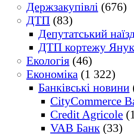
Держзакупівлі
(676)
ДТП
(83)
Депутатський наїз
ДТП кортежу Янук
Екологія
(46)
Економіка
(1 322)
Банківські новини
CityCommerce B
Credit Agricole
(
VAB Банк
(33)