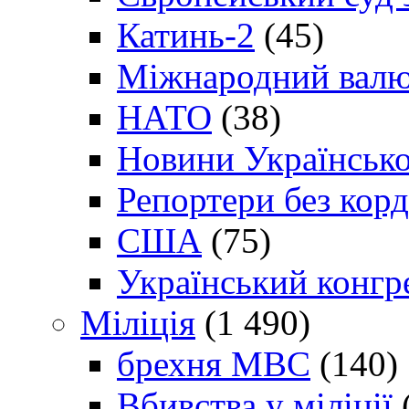
Катинь-2
(45)
Міжнародний валю
НАТО
(38)
Новини Українсько
Репортери без корд
США
(75)
Український конгр
Міліція
(1 490)
брехня МВС
(140)
Вбивства у міліції