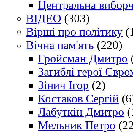
Центральна виборч
ВІДЕО
(303)
Вірші про політику
(
Вічна пам'ять
(220)
Гройсман Дмитро
Загиблі герої Євр
Зінич Ігор
(2)
Костаков Сергій
(6
Лабуткін Дмитро
(
Мельник Петро
(22