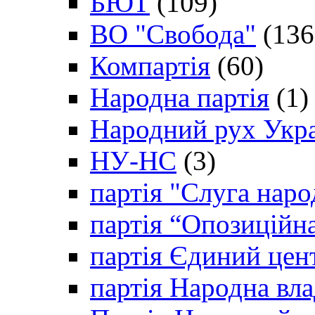
БЮТ
(109)
ВО "Свобода"
(136
Компартія
(60)
Народна партія
(1)
Народний рух Укр
НУ-НС
(3)
партія "Слуга наро
партія “Опозиційн
партія Єдиний цен
партія Народна вла