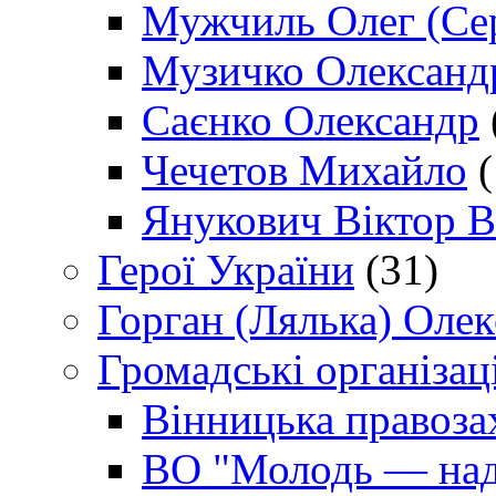
Мужчиль Олег (Сер
Музичко Олександ
Саєнко Олександр
Чечетов Михайло
(
Янукович Віктор В
Герої України
(31)
Горган (Лялька) Оле
Громадські організаці
Вінницька правоза
ВО "Молодь — над