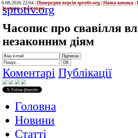
6.08.2026 22:04 |
Попередня версія sprotiv.org
|
Наша кнопка
|
sprotiv.org
Зробити стартовою
Часопис про свавілля в
незаконним діям
Коментарі
Публікації
Головна
Новини
Статті