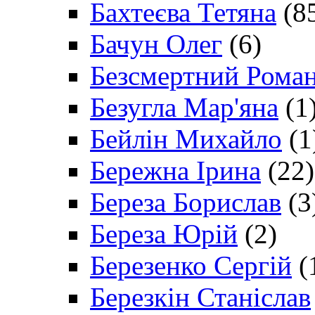
Бахтеєва Тетяна
(8
Бачун Олег
(6)
Безсмертний Рома
Безугла Мар'яна
(1
Бейлін Михайло
(1
Бережна Ірина
(22)
Береза Борислав
(3
Береза Юрій
(2)
Березенко Сергій
(
Березкін Станіслав