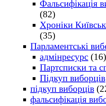
Фальсифікація в
(82)
Хроніки Київсько
(35)
Парламентські виб
адмінресурс
(16
Партсписки та с
Підкуп виборців
підкуп виборців
(2
фальсифікація виб