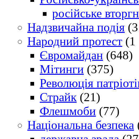
російське вторг
Надзвичайна подія
(3
Народний протест
(1 
Євромайдан
(648)
Мітинги
(375)
Революція патріоті
Страйк
(21)
Флешмоби
(77)
Національна безпека
державна зрада
(27