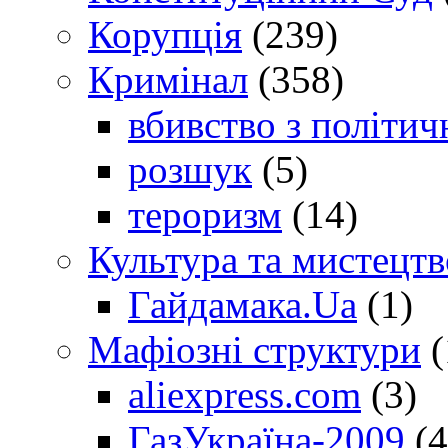
Корупція
(239)
Кримінал
(358)
вбивство з політич
розшук
(5)
тероризм
(14)
Культура та мистецтв
Гайдамака.Ua
(1)
Мафіозні структури
(
aliexpress.com
(3)
ГазУкраїна-2009
(4