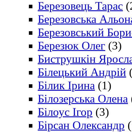
Березовець Тарас
(
Березовська Альон
Березовський Бори
Березюк Олег
(3)
Биструшкін Яросл
Білецький Андрій
(
Білик Ірина
(1)
Білозерська Олена
Білоус Ігор
(3)
Бірсан Олександр
(