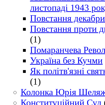
листопаді 1943 ро
Повстання декабри
Повстання проти д
(1)
Помаранчева Рево
Україна без Кучми
Як політв'язні св
(1)
Колонка Юрія Шеляж
Конституційний Суд