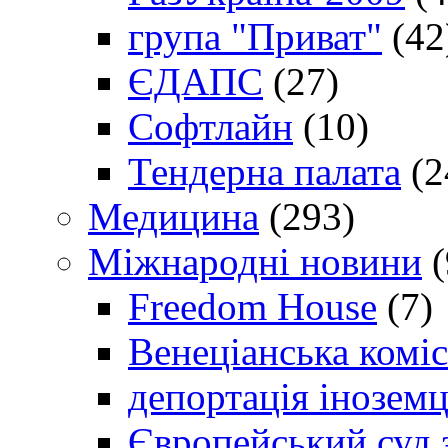
група "Приват"
(42
ЄДАПС
(27)
Софтлайн
(10)
Тендерна палата
(2
Медицина
(293)
Міжнародні новини
(
Freedom House
(7)
Венеціанська коміс
депортація іноземц
Європейський суд 