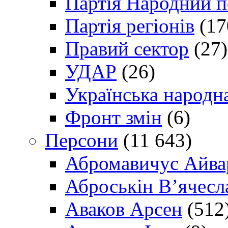
Партія Народний 
Партія регіонів
(17
Правий сектор
(27)
УДАР
(26)
Українська народна
Фронт змін
(6)
Персони
(11 643)
Абромавичус Айва
Аброськін В’ячесл
Аваков Арсен
(512