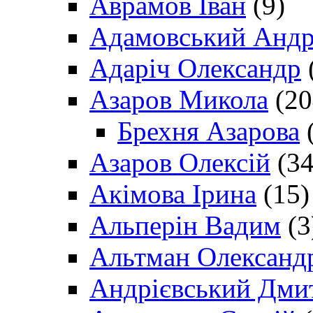
Аврамов Іван
(9)
Адамовський Андр
Адаріч Олександр
Азаров Микола
(20
Брехня Азарова
(
Азаров Олексій
(34
Акімова Ірина
(15)
Альперін Вадим
(3
Альтман Олександ
Андрієвський Дми