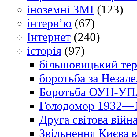
іноземні ЗМІ
(123)
інтерв’ю
(67)
Інтернет
(240)
історія
(97)
більшовицький тер
боротьба за Незал
Боротьба ОУН-УПА
Голодомор 1932—1
Друга світова війн
Звільнення Києва в