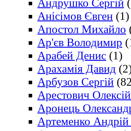
Андрушко Сергій
(
Анісімов Євген
(1)
Апостол Михайло
Ар'єв Володимир
(
Арабей Денис
(1)
Арахамія Давид
(2
Арбузов Сергій
(82
Арестович Олексі
Аронець Олександ
Артеменко Андрій