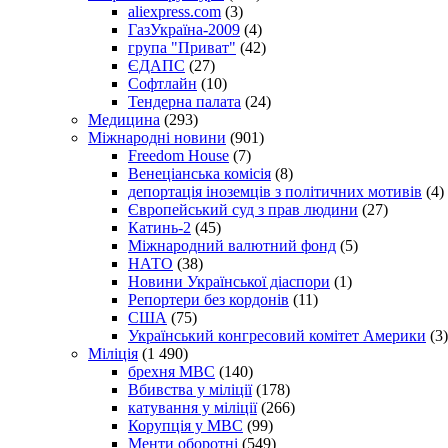
aliexpress.com
(3)
ГазУкраїна-2009
(4)
група "Приват"
(42)
ЄДАПС
(27)
Софтлайн
(10)
Тендерна палата
(24)
Медицина
(293)
Міжнародні новини
(901)
Freedom House
(7)
Венеціанська комісія
(8)
депортація іноземців з політичних мотивів
(4)
Європейський суд з прав людини
(27)
Катинь-2
(45)
Міжнародний валютний фонд
(5)
НАТО
(38)
Новини Української діаспори
(1)
Репортери без кордонів
(11)
США
(75)
Український конгресовий комітет Америки
(3)
Міліція
(1 490)
брехня МВС
(140)
Вбивства у міліції
(178)
катування у міліції
(266)
Корупція у МВС
(99)
Менти оборотні
(549)