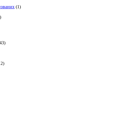
есованих
(1)
)
43)
2)