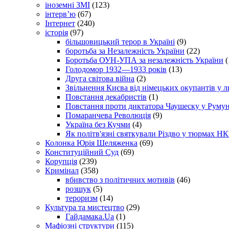
іноземні ЗМІ
(123)
інтерв’ю
(67)
Інтернет
(240)
історія
(97)
більшовицький терор в Україні
(9)
боротьба за Незалежність України
(22)
Боротьба ОУН-УПА за незалежність України
(
Голодомор 1932—1933 років
(13)
Друга світова війна
(2)
Звільнення Києва від німецьких окупантів у л
Повстання декабристів
(1)
Повстання проти диктатора Чаушеску у Румун
Помаранчева Революція
(9)
Україна без Кучми
(4)
Як політв'язні святкували Різдво у тюрмах Н
Колонка Юрія Шеляженка
(69)
Конституційний Суд
(69)
Корупція
(239)
Кримінал
(358)
вбивство з політичних мотивів
(46)
розшук
(5)
тероризм
(14)
Культура та мистецтво
(29)
Гайдамака.Ua
(1)
Мафіозні структури
(115)