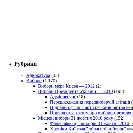
Рубрики
Адвокатура
(33)
Вибори
(1 170)
Вибори мера Києва — 2012
(2)
Вибори Президента України — 2010
(195)
Адмінресурс
(18)
Перешкоджання передвиборчій агітації
(
Підпали офісів Партії регіонів бютівсь
Порушення закону про вибори президен
Місцеві вибори 31 жовтня 2010 року
(152)
Фальсифікація виборів 31 жовтня 2010 
Хроніки Київської обласної виборчої ком