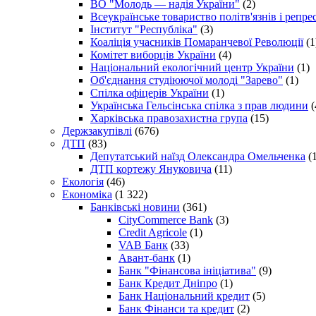
ВО "Молодь — надія України"
(2)
Всеукраїнське товариство політв'язнів і репр
Інститут "Республіка"
(3)
Коаліція учасників Помаранчевої Революції
(1
Комітет виборців України
(4)
Національний екологічний центр України
(1)
Об'єднання студіюючої молоді "Зарево"
(1)
Спілка офіцерів України
(1)
Українська Гельсінська спілка з прав людини
(
Харківська правозахистна група
(15)
Держзакупівлі
(676)
ДТП
(83)
Депутатський наїзд Олександра Омельченка
(1
ДТП кортежу Януковича
(11)
Екологія
(46)
Економіка
(1 322)
Банківські новини
(361)
CityCommerce Bank
(3)
Credit Agricole
(1)
VAB Банк
(33)
Авант-банк
(1)
Банк "Фінансова ініціатива"
(9)
Банк Кредит Дніпро
(1)
Банк Національний кредит
(5)
Банк Фінанси та кредит
(2)