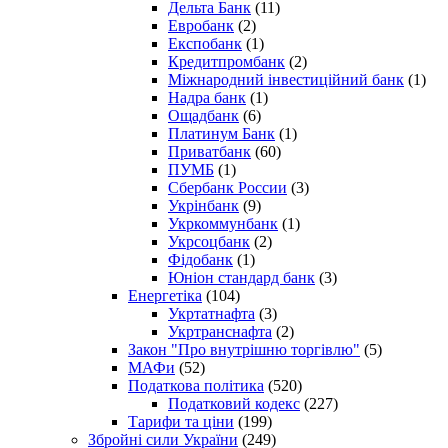
Дельта Банк
(11)
Евробанк
(2)
Експобанк
(1)
Кредитпромбанк
(2)
Міжнародний інвестиційний банк
(1)
Надра банк
(1)
Ощадбанк
(6)
Платинум Банк
(1)
Приватбанк
(60)
ПУМБ
(1)
Сбербанк России
(3)
Укрінбанк
(9)
Укркоммунбанк
(1)
Укрсоцбанк
(2)
Фідобанк
(1)
Юніон стандард банк
(3)
Енергетіка
(104)
Укртатнафта
(3)
Укртранснафта
(2)
Закон "Про внутрішню торгівлю"
(5)
МАФи
(52)
Податкова політика
(520)
Податковий кодекс
(227)
Тарифи та ціни
(199)
Збройні сили України
(249)