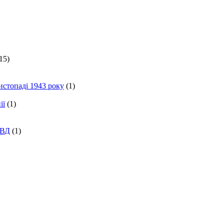
15)
истопаді 1943 року
(1)
ії
(1)
КВД
(1)