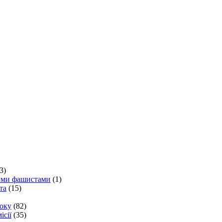
3)
кими фашистами
(1)
та
(15)
року
(82)
ісії
(35)