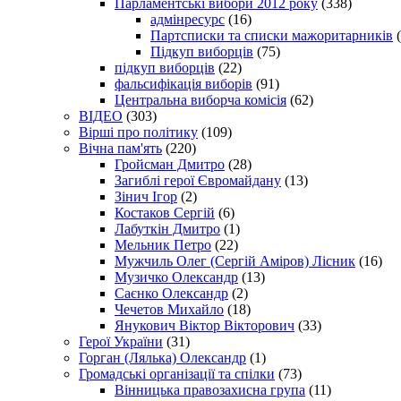
Парламентські вибори 2012 року
(338)
адмінресурс
(16)
Партсписки та списки мажоритарників
(
Підкуп виборців
(75)
підкуп виборців
(22)
фальсифікація виборів
(91)
Центральна виборча комісія
(62)
ВІДЕО
(303)
Вірші про політику
(109)
Вічна пам'ять
(220)
Гройсман Дмитро
(28)
Загиблі герої Євромайдану
(13)
Зінич Ігор
(2)
Костаков Сергій
(6)
Лабуткін Дмитро
(1)
Мельник Петро
(22)
Мужчиль Олег (Сергій Аміров) Лісник
(16)
Музичко Олександр
(13)
Саєнко Олександр
(2)
Чечетов Михайло
(18)
Янукович Віктор Вікторович
(33)
Герої України
(31)
Горган (Лялька) Олександр
(1)
Громадські організації та спілки
(73)
Вінницька правозахисна група
(11)