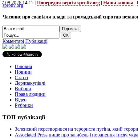
7.08.2026 14:12 |
Попередня версія sprotiv.org
|
Наша кнопка
|
sprotiv.org
Часопис про свавілля влади та громадський спротив незако
Коментарі
Публікації
Головна
Новини
Статті
Держзакупівлі
Вибори
Права людини
Відео
Рубрики
ТОП-публікації
Зеленский перетворився на терориста путіна, який терор
Associated Press пише про загибель і поранення тисяч ук