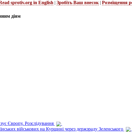
Read sprotiv.org in English
|
Зробіть Ваш внесок
|
Розміщення р
нним діям
изує Європу. Розслідування
раїнських військових на Курщині через держзраду Зеленського