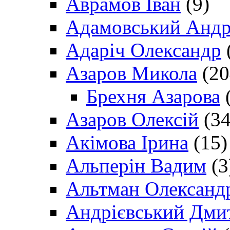
Аврамов Іван
(9)
Адамовський Андр
Адаріч Олександр
Азаров Микола
(20
Брехня Азарова
(
Азаров Олексій
(34
Акімова Ірина
(15)
Альперін Вадим
(3
Альтман Олександ
Андрієвський Дми