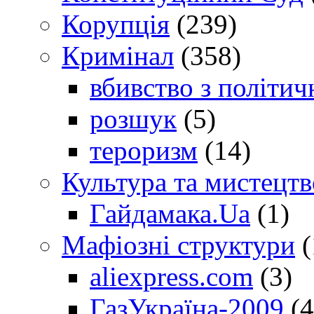
Корупція
(239)
Кримінал
(358)
вбивство з політич
розшук
(5)
тероризм
(14)
Культура та мистецтв
Гайдамака.Ua
(1)
Мафіозні структури
(
aliexpress.com
(3)
ГазУкраїна-2009
(4