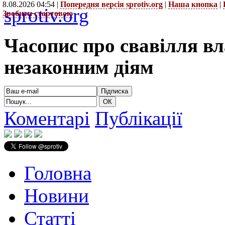
8.08.2026 04:54 |
Попередня версія sprotiv.org
|
Наша кнопка
|
sprotiv.org
Зробити стартовою
Часопис про свавілля в
незаконним діям
Коментарі
Публікації
Головна
Новини
Статті