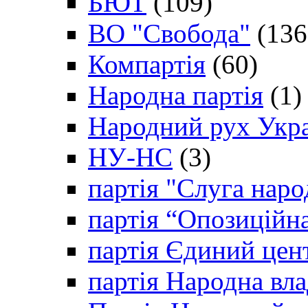
БЮТ
(109)
ВО "Свобода"
(136
Компартія
(60)
Народна партія
(1)
Народний рух Укр
НУ-НС
(3)
партія "Слуга наро
партія “Опозиційн
партія Єдиний цен
партія Народна вла