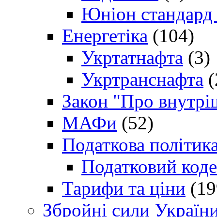
Юніон стандард
Енергетіка
(104)
Укртатнафта
(3)
Укртранснафта
(
Закон "Про внутрі
МАФи
(52)
Податкова політик
Податковий коде
Тарифи та ціни
(19
Збройні сили Україн