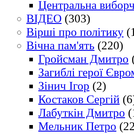
Центральна виборч
ВІДЕО
(303)
Вірші про політику
(
Вічна пам'ять
(220)
Гройсман Дмитро
Загиблі герої Євр
Зінич Ігор
(2)
Костаков Сергій
(6
Лабуткін Дмитро
(
Мельник Петро
(22