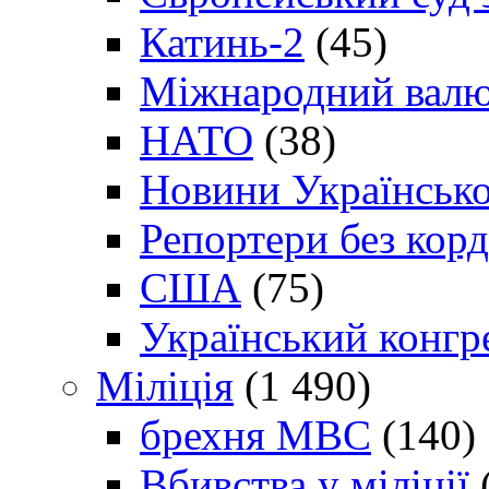
Катинь-2
(45)
Міжнародний валю
НАТО
(38)
Новини Українсько
Репортери без корд
США
(75)
Український конгр
Міліція
(1 490)
брехня МВС
(140)
Вбивства у міліції