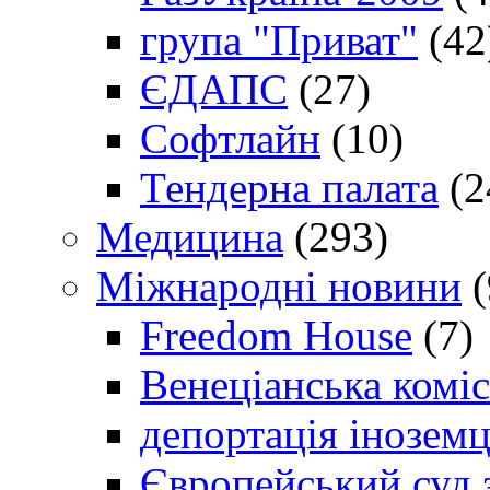
група "Приват"
(42
ЄДАПС
(27)
Софтлайн
(10)
Тендерна палата
(2
Медицина
(293)
Міжнародні новини
(
Freedom House
(7)
Венеціанська коміс
депортація іноземц
Європейський суд 