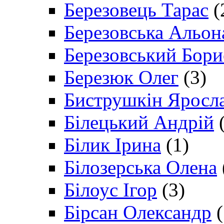
Березовець Тарас
(
Березовська Альон
Березовський Бори
Березюк Олег
(3)
Биструшкін Яросл
Білецький Андрій
(
Білик Ірина
(1)
Білозерська Олена
Білоус Ігор
(3)
Бірсан Олександр
(