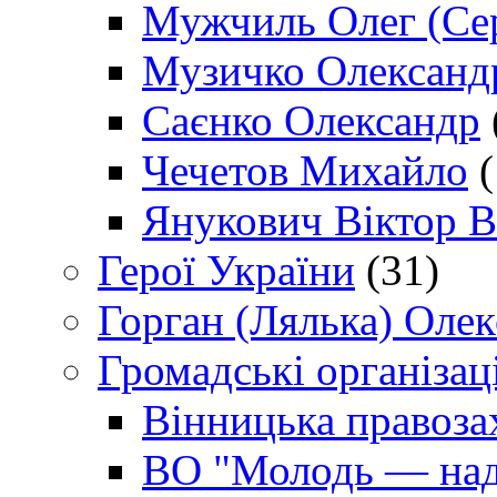
Мужчиль Олег (Сер
Музичко Олександ
Саєнко Олександр
Чечетов Михайло
(
Янукович Віктор В
Герої України
(31)
Горган (Лялька) Оле
Громадські організаці
Вінницька правоза
ВО "Молодь — над