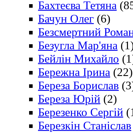
Бахтеєва Тетяна
(8
Бачун Олег
(6)
Безсмертний Рома
Безугла Мар'яна
(1
Бейлін Михайло
(1
Бережна Ірина
(22)
Береза Борислав
(3
Береза Юрій
(2)
Березенко Сергій
(
Березкін Станіслав