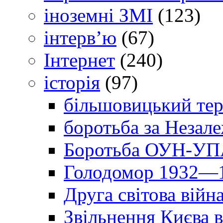
іноземні ЗМІ
(123)
інтерв’ю
(67)
Інтернет
(240)
історія
(97)
більшовицький тер
боротьба за Незал
Боротьба ОУН-УПА
Голодомор 1932—1
Друга світова війн
Звільнення Києва в