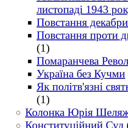
листопаді 1943 ро
Повстання декабри
Повстання проти д
(1)
Помаранчева Рево
Україна без Кучми
Як політв'язні св
(1)
Колонка Юрія Шеляж
Конституційний Суд