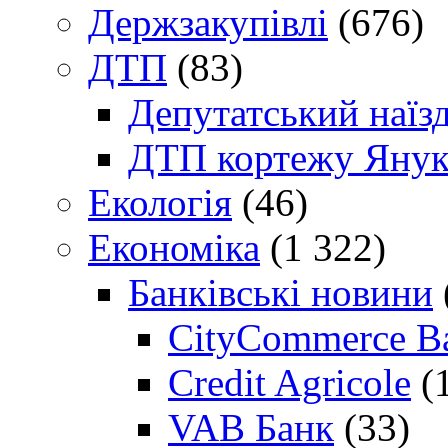
Держзакупівлі
(676)
ДТП
(83)
Депутатський наїз
ДТП кортежу Янук
Екологія
(46)
Економіка
(1 322)
Банківські новини
CityCommerce B
Credit Agricole
(
VAB Банк
(33)