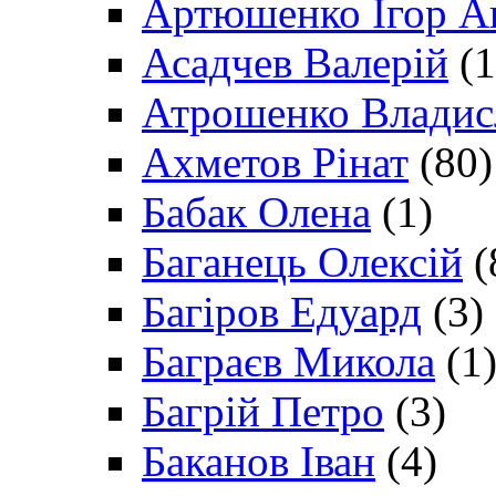
Артюшенко Ігор А
Асадчев Валерій
(1
Атрошенко Владис
Ахметов Рінат
(80)
Бабак Олена
(1)
Баганець Олексій
(
Багіров Едуард
(3)
Баграєв Микола
(1
Багрій Петро
(3)
Баканов Іван
(4)