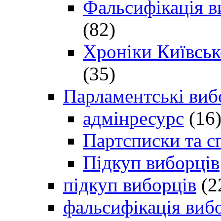
Фальсифікація в
(82)
Хроніки Київсько
(35)
Парламентські виб
адмінресурс
(16
Партсписки та с
Підкуп виборців
підкуп виборців
(2
фальсифікація виб