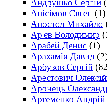
Андрушко Сергій
(
Анісімов Євген
(1)
Апостол Михайло
Ар'єв Володимир
(
Арабей Денис
(1)
Арахамія Давид
(2
Арбузов Сергій
(82
Арестович Олексі
Аронець Олександ
Артеменко Андрій