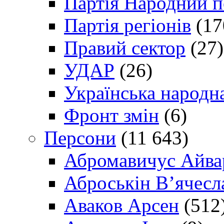
Партія Народний 
Партія регіонів
(17
Правий сектор
(27)
УДАР
(26)
Українська народна
Фронт змін
(6)
Персони
(11 643)
Абромавичус Айва
Аброськін В’ячесл
Аваков Арсен
(512