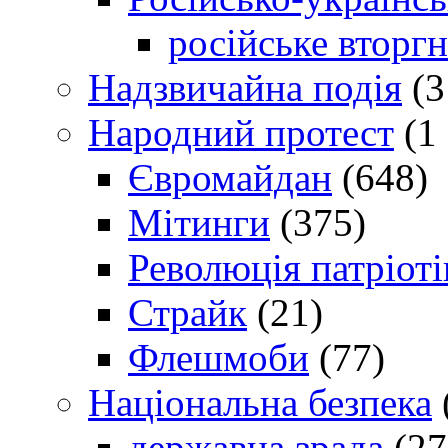
російське вторг
Надзвичайна подія
(3
Народний протест
(1 
Євромайдан
(648)
Мітинги
(375)
Революція патріоті
Страйк
(21)
Флешмоби
(77)
Національна безпека
державна зрада
(27