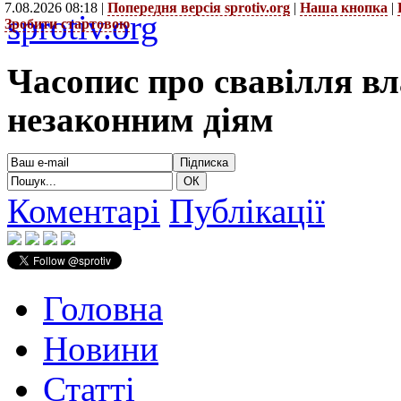
7.08.2026 08:18 |
Попередня версія sprotiv.org
|
Наша кнопка
|
sprotiv.org
Зробити стартовою
Часопис про свавілля в
незаконним діям
Коментарі
Публікації
Головна
Новини
Статті