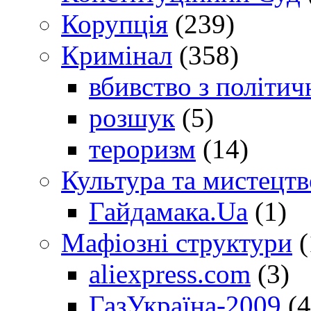
Корупція
(239)
Кримінал
(358)
вбивство з політич
розшук
(5)
тероризм
(14)
Культура та мистецтв
Гайдамака.Ua
(1)
Мафіозні структури
(
aliexpress.com
(3)
ГазУкраїна-2009
(4