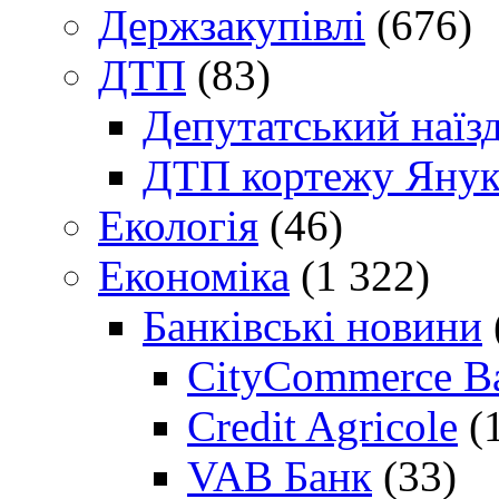
Держзакупівлі
(676)
ДТП
(83)
Депутатський наїз
ДТП кортежу Янук
Екологія
(46)
Економіка
(1 322)
Банківські новини
CityCommerce B
Credit Agricole
(
VAB Банк
(33)