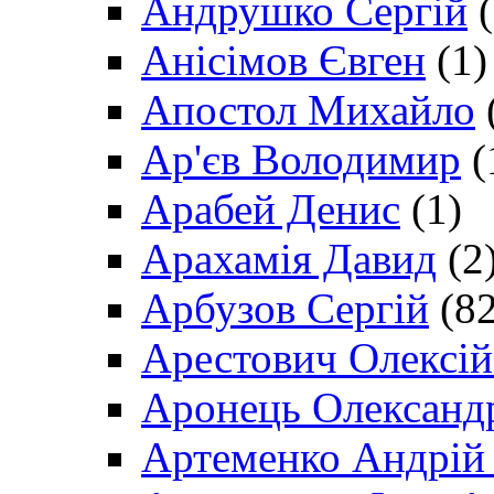
Андрушко Сергій
(
Анісімов Євген
(1)
Апостол Михайло
Ар'єв Володимир
(
Арабей Денис
(1)
Арахамія Давид
(2
Арбузов Сергій
(82
Арестович Олексі
Аронець Олександ
Артеменко Андрій