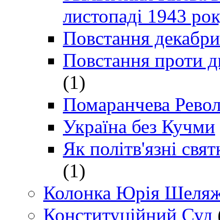
листопаді 1943 ро
Повстання декабри
Повстання проти д
(1)
Помаранчева Рево
Україна без Кучми
Як політв'язні св
(1)
Колонка Юрія Шеляж
Конституційний Суд