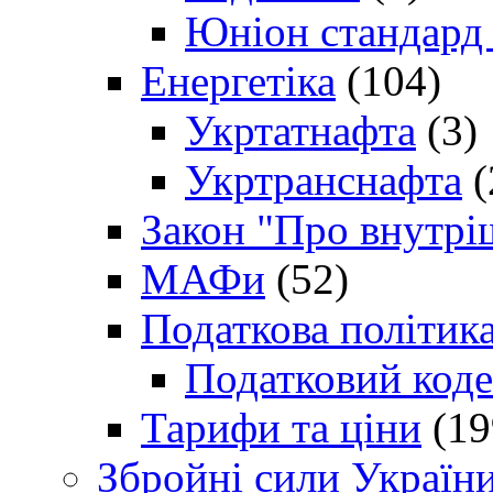
Юніон стандард
Енергетіка
(104)
Укртатнафта
(3)
Укртранснафта
(
Закон "Про внутрі
МАФи
(52)
Податкова політик
Податковий коде
Тарифи та ціни
(19
Збройні сили Україн