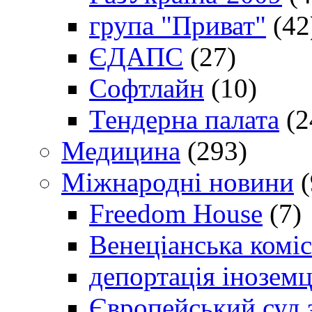
група "Приват"
(42
ЄДАПС
(27)
Софтлайн
(10)
Тендерна палата
(2
Медицина
(293)
Міжнародні новини
(
Freedom House
(7)
Венеціанська коміс
депортація іноземц
Європейський суд 