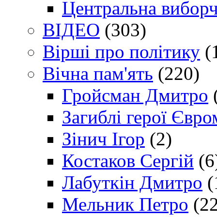
Центральна виборч
ВІДЕО
(303)
Вірші про політику
(
Вічна пам'ять
(220)
Гройсман Дмитро
Загиблі герої Євр
Зінич Ігор
(2)
Костаков Сергій
(6
Лабуткін Дмитро
(
Мельник Петро
(22