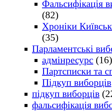
Фальсифікація в
(82)
Хроніки Київсько
(35)
Парламентські виб
адмінресурс
(16
Партсписки та с
Підкуп виборців
підкуп виборців
(2
фальсифікація виб