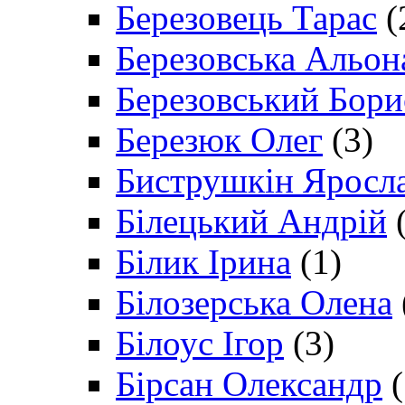
Березовець Тарас
(
Березовська Альон
Березовський Бори
Березюк Олег
(3)
Биструшкін Яросл
Білецький Андрій
(
Білик Ірина
(1)
Білозерська Олена
Білоус Ігор
(3)
Бірсан Олександр
(