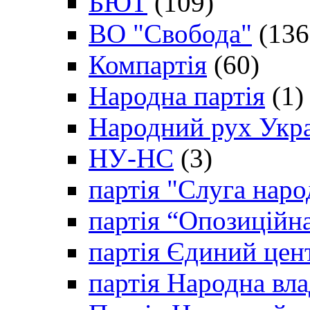
БЮТ
(109)
ВО "Свобода"
(136
Компартія
(60)
Народна партія
(1)
Народний рух Укр
НУ-НС
(3)
партія "Слуга наро
партія “Опозиційн
партія Єдиний цен
партія Народна вла