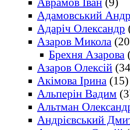
Аврамов Іван
(9)
Адамовський Андр
Адаріч Олександр
Азаров Микола
(20
Брехня Азарова
(
Азаров Олексій
(34
Акімова Ірина
(15)
Альперін Вадим
(3
Альтман Олександ
Андрієвський Дми