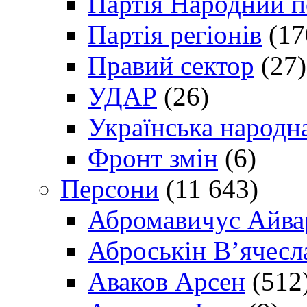
Партія Народний 
Партія регіонів
(17
Правий сектор
(27)
УДАР
(26)
Українська народна
Фронт змін
(6)
Персони
(11 643)
Абромавичус Айва
Аброськін В’ячесл
Аваков Арсен
(512