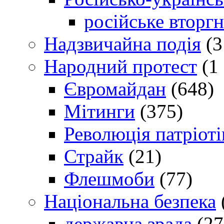
російське вторг
Надзвичайна подія
(3
Народний протест
(1 
Євромайдан
(648)
Мітинги
(375)
Революція патріоті
Страйк
(21)
Флешмоби
(77)
Національна безпека
державна зрада
(27