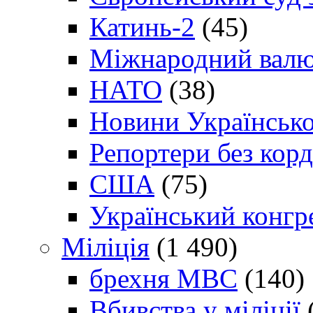
Катинь-2
(45)
Міжнародний валю
НАТО
(38)
Новини Українсько
Репортери без корд
США
(75)
Український конгр
Міліція
(1 490)
брехня МВС
(140)
Вбивства у міліції