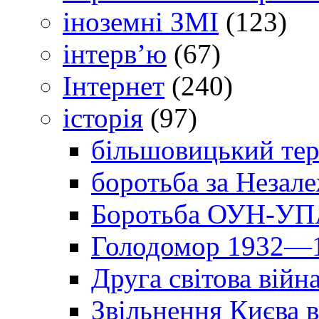
іноземні ЗМІ
(123)
інтерв’ю
(67)
Інтернет
(240)
історія
(97)
більшовицький тер
боротьба за Незал
Боротьба ОУН-УПА
Голодомор 1932—1
Друга світова війн
Звільнення Києва в