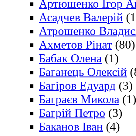
Артюшенко Ігор А
Асадчев Валерій
(1
Атрошенко Владис
Ахметов Рінат
(80)
Бабак Олена
(1)
Баганець Олексій
(
Багіров Едуард
(3)
Баграєв Микола
(1
Багрій Петро
(3)
Баканов Іван
(4)