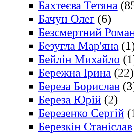
Бахтеєва Тетяна
(8
Бачун Олег
(6)
Безсмертний Рома
Безугла Мар'яна
(1
Бейлін Михайло
(1
Бережна Ірина
(22)
Береза Борислав
(3
Береза Юрій
(2)
Березенко Сергій
(
Березкін Станіслав