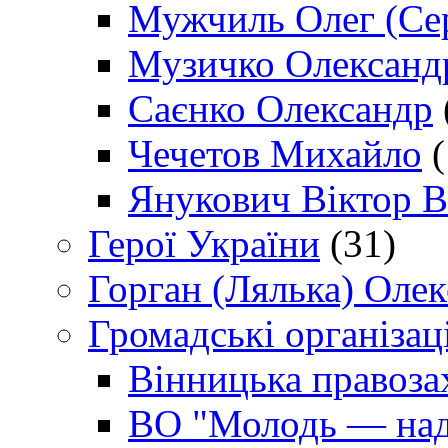
Мужчиль Олег (Сер
Музичко Олександ
Саєнко Олександр
Чечетов Михайло
(
Янукович Віктор В
Герої України
(31)
Горган (Лялька) Оле
Громадські організаці
Вінницька правоза
ВО "Молодь — над