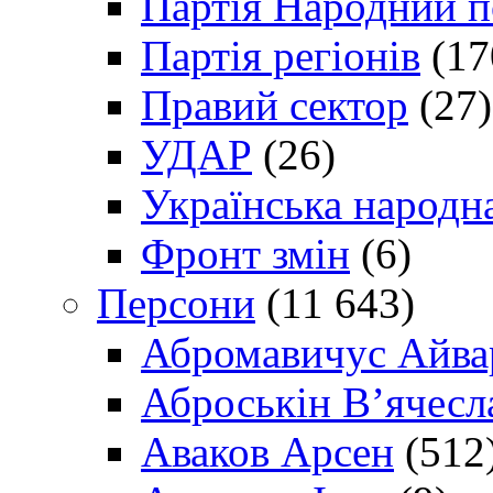
Партія Народний 
Партія регіонів
(17
Правий сектор
(27)
УДАР
(26)
Українська народна
Фронт змін
(6)
Персони
(11 643)
Абромавичус Айва
Аброськін В’ячесл
Аваков Арсен
(512