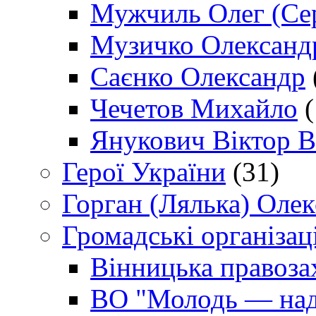
Мужчиль Олег (Сер
Музичко Олександ
Саєнко Олександр
Чечетов Михайло
(
Янукович Віктор В
Герої України
(31)
Горган (Лялька) Оле
Громадські організаці
Вінницька правоза
ВО "Молодь — над