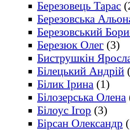
Березовець Тарас
(
Березовська Альон
Березовський Бори
Березюк Олег
(3)
Биструшкін Яросл
Білецький Андрій
(
Білик Ірина
(1)
Білозерська Олена
Білоус Ігор
(3)
Бірсан Олександр
(