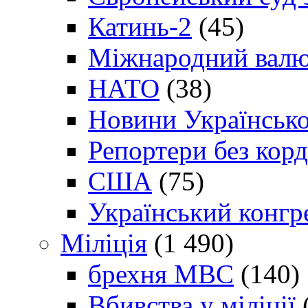
Катинь-2
(45)
Міжнародний валю
НАТО
(38)
Новини Українсько
Репортери без корд
США
(75)
Український конгр
Міліція
(1 490)
брехня МВС
(140)
Вбивства у міліції