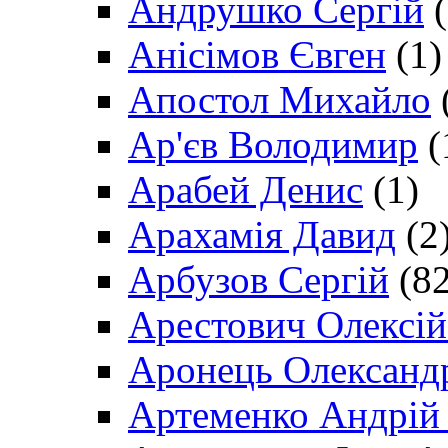
Андрушко Сергій
(
Анісімов Євген
(1)
Апостол Михайло
Ар'єв Володимир
(
Арабей Денис
(1)
Арахамія Давид
(2
Арбузов Сергій
(82
Арестович Олексі
Аронець Олександ
Артеменко Андрій