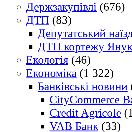
Держзакупівлі
(676)
ДТП
(83)
Депутатський наїз
ДТП кортежу Янук
Екологія
(46)
Економіка
(1 322)
Банківські новини
CityCommerce B
Credit Agricole
(
VAB Банк
(33)