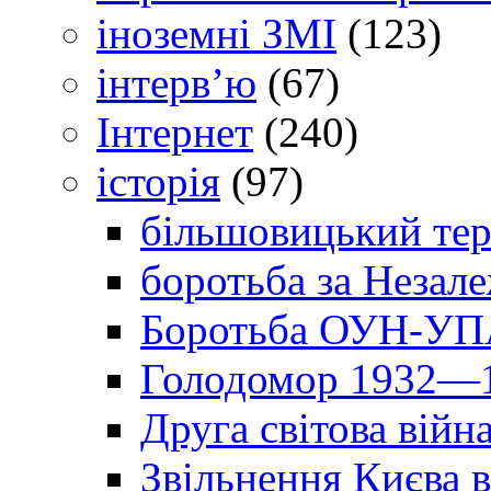
іноземні ЗМІ
(123)
інтерв’ю
(67)
Інтернет
(240)
історія
(97)
більшовицький тер
боротьба за Незал
Боротьба ОУН-УПА
Голодомор 1932—1
Друга світова війн
Звільнення Києва в