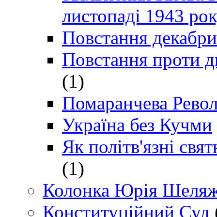
листопаді 1943 ро
Повстання декабри
Повстання проти д
(1)
Помаранчева Рево
Україна без Кучми
Як політв'язні св
(1)
Колонка Юрія Шеляж
Конституційний Суд