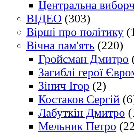
Центральна виборч
ВІДЕО
(303)
Вірші про політику
(
Вічна пам'ять
(220)
Гройсман Дмитро
Загиблі герої Євр
Зінич Ігор
(2)
Костаков Сергій
(6
Лабуткін Дмитро
(
Мельник Петро
(22