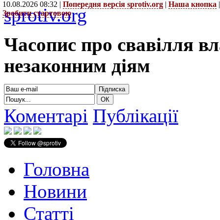
10.08.2026 08:32 |
Попередня версія sprotiv.org
|
Наша кнопка
sprotiv.org
Зробити стартовою
Часопис про свавілля в
незаконним діям
Коментарі
Публікації
Головна
Новини
Статті