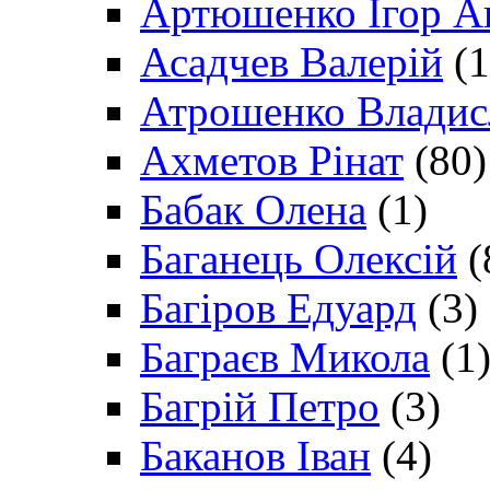
Артюшенко Ігор А
Асадчев Валерій
(1
Атрошенко Владис
Ахметов Рінат
(80)
Бабак Олена
(1)
Баганець Олексій
(
Багіров Едуард
(3)
Баграєв Микола
(1
Багрій Петро
(3)
Баканов Іван
(4)