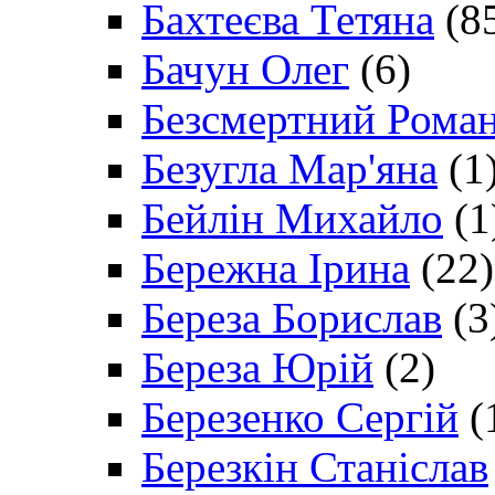
Бахтеєва Тетяна
(8
Бачун Олег
(6)
Безсмертний Рома
Безугла Мар'яна
(1
Бейлін Михайло
(1
Бережна Ірина
(22)
Береза Борислав
(3
Береза Юрій
(2)
Березенко Сергій
(
Березкін Станіслав