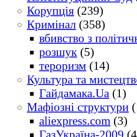
Корупція
(239)
Кримінал
(358)
вбивство з політич
розшук
(5)
тероризм
(14)
Культура та мистецтв
Гайдамака.Ua
(1)
Мафіозні структури
(
aliexpress.com
(3)
ГазУкраїна-2009
(4