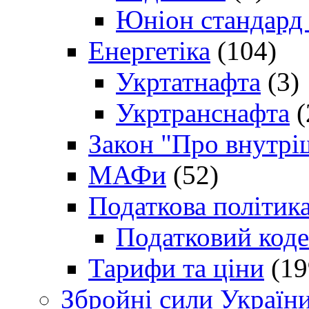
Юніон стандард
Енергетіка
(104)
Укртатнафта
(3)
Укртранснафта
(
Закон "Про внутрі
МАФи
(52)
Податкова політик
Податковий коде
Тарифи та ціни
(19
Збройні сили Україн