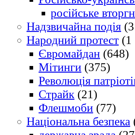
російське вторг
Надзвичайна подія
(3
Народний протест
(1 
Євромайдан
(648)
Мітинги
(375)
Революція патріоті
Страйк
(21)
Флешмоби
(77)
Національна безпека
державна зрада
(27