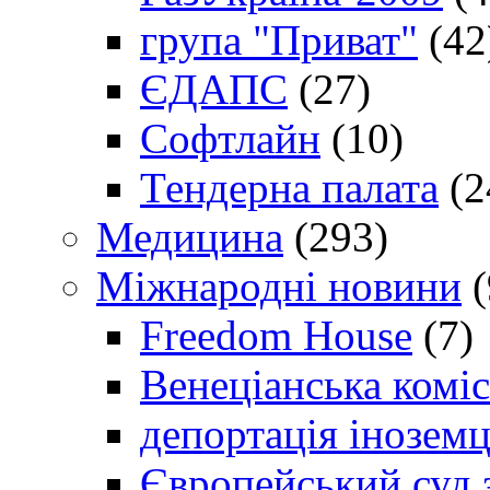
група "Приват"
(42
ЄДАПС
(27)
Софтлайн
(10)
Тендерна палата
(2
Медицина
(293)
Міжнародні новини
(
Freedom House
(7)
Венеціанська коміс
депортація іноземц
Європейський суд 