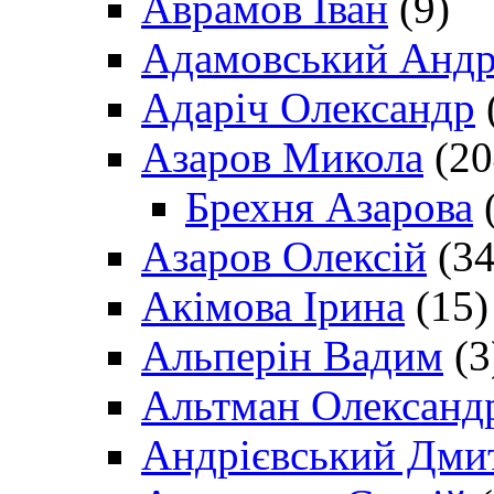
Аврамов Іван
(9)
Адамовський Андр
Адаріч Олександр
Азаров Микола
(20
Брехня Азарова
(
Азаров Олексій
(34
Акімова Ірина
(15)
Альперін Вадим
(3
Альтман Олександ
Андрієвський Дми