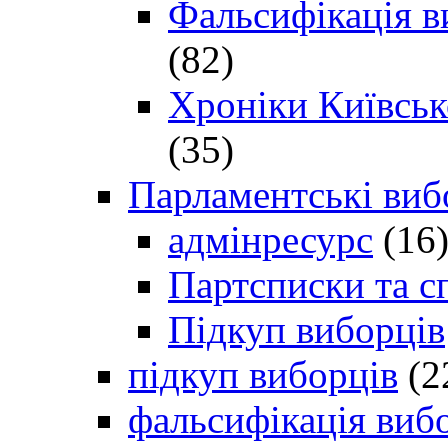
Фальсифікація в
(82)
Хроніки Київсько
(35)
Парламентські виб
адмінресурс
(16
Партсписки та с
Підкуп виборців
підкуп виборців
(2
фальсифікація виб