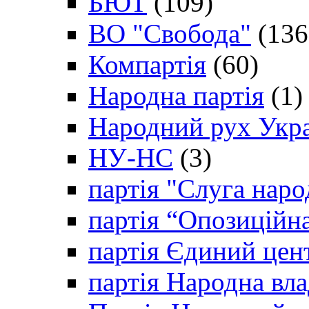
БЮТ
(109)
ВО "Свобода"
(136
Компартія
(60)
Народна партія
(1)
Народний рух Укр
НУ-НС
(3)
партія "Слуга наро
партія “Опозиційн
партія Єдиний цен
партія Народна вла