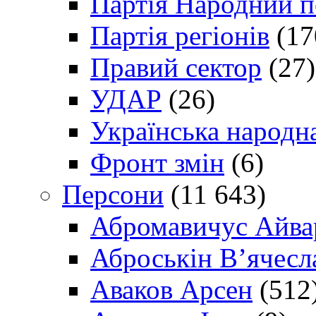
Партія Народний 
Партія регіонів
(17
Правий сектор
(27)
УДАР
(26)
Українська народна
Фронт змін
(6)
Персони
(11 643)
Абромавичус Айва
Аброськін В’ячесл
Аваков Арсен
(512