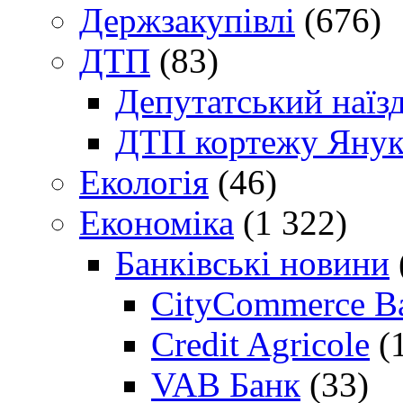
Держзакупівлі
(676)
ДТП
(83)
Депутатський наїз
ДТП кортежу Янук
Екологія
(46)
Економіка
(1 322)
Банківські новини
CityCommerce B
Credit Agricole
(
VAB Банк
(33)