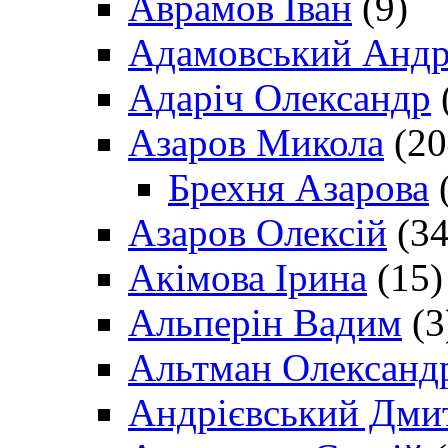
Аврамов Іван
(9)
Адамовський Андр
Адаріч Олександр
Азаров Микола
(20
Брехня Азарова
(
Азаров Олексій
(34
Акімова Ірина
(15)
Альперін Вадим
(3
Альтман Олександ
Андрієвський Дми