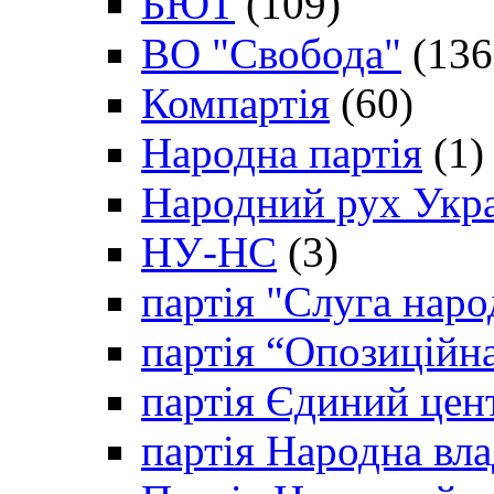
БЮТ
(109)
ВО "Свобода"
(136
Компартія
(60)
Народна партія
(1)
Народний рух Укр
НУ-НС
(3)
партія "Слуга наро
партія “Опозиційн
партія Єдиний цен
партія Народна вла