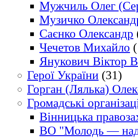
Мужчиль Олег (Сер
Музичко Олександ
Саєнко Олександр
Чечетов Михайло
(
Янукович Віктор В
Герої України
(31)
Горган (Лялька) Оле
Громадські організаці
Вінницька правоза
ВО "Молодь — над