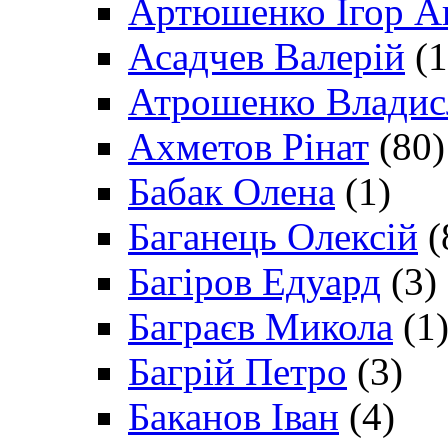
Артюшенко Ігор А
Асадчев Валерій
(1
Атрошенко Владис
Ахметов Рінат
(80)
Бабак Олена
(1)
Баганець Олексій
(
Багіров Едуард
(3)
Баграєв Микола
(1
Багрій Петро
(3)
Баканов Іван
(4)