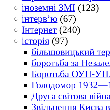
іноземні ЗМІ
(123)
інтерв’ю
(67)
Інтернет
(240)
історія
(97)
більшовицький тер
боротьба за Незал
Боротьба ОУН-УПА
Голодомор 1932—1
Друга світова війн
Звільнення Києва в