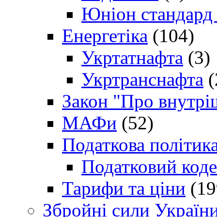
Юніон стандард
Енергетіка
(104)
Укртатнафта
(3)
Укртранснафта
(
Закон "Про внутрі
МАФи
(52)
Податкова політик
Податковий коде
Тарифи та ціни
(19
Збройні сили Україн