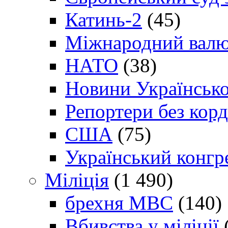
Катинь-2
(45)
Міжнародний валю
НАТО
(38)
Новини Українсько
Репортери без корд
США
(75)
Український конгр
Міліція
(1 490)
брехня МВС
(140)
Вбивства у міліції