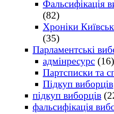
Фальсифікація в
(82)
Хроніки Київсько
(35)
Парламентські виб
адмінресурс
(16
Партсписки та с
Підкуп виборців
підкуп виборців
(2
фальсифікація виб