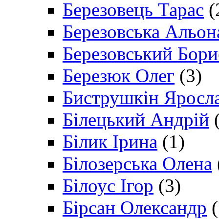
Березовець Тарас
(
Березовська Альон
Березовський Бори
Березюк Олег
(3)
Биструшкін Яросл
Білецький Андрій
(
Білик Ірина
(1)
Білозерська Олена
Білоус Ігор
(3)
Бірсан Олександр
(