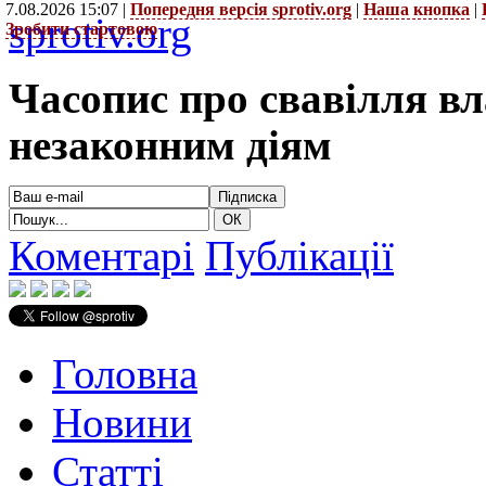
7.08.2026 15:07 |
Попередня версія sprotiv.org
|
Наша кнопка
|
sprotiv.org
Зробити стартовою
Часопис про свавілля в
незаконним діям
Коментарі
Публікації
Головна
Новини
Статті