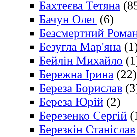
Бахтеєва Тетяна
(8
Бачун Олег
(6)
Безсмертний Рома
Безугла Мар'яна
(1
Бейлін Михайло
(1
Бережна Ірина
(22)
Береза Борислав
(3
Береза Юрій
(2)
Березенко Сергій
(
Березкін Станіслав