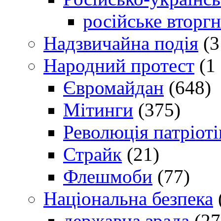
російське вторг
Надзвичайна подія
(3
Народний протест
(1 
Євромайдан
(648)
Мітинги
(375)
Революція патріоті
Страйк
(21)
Флешмоби
(77)
Національна безпека
державна зрада
(27