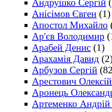
Андрушко Сергій
(
Анісімов Євген
(1)
Апостол Михайло
Ар'єв Володимир
(
Арабей Денис
(1)
Арахамія Давид
(2
Арбузов Сергій
(82
Арестович Олексі
Аронець Олександ
Артеменко Андрій