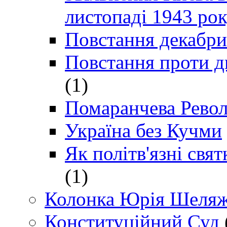
листопаді 1943 ро
Повстання декабри
Повстання проти д
(1)
Помаранчева Рево
Україна без Кучми
Як політв'язні св
(1)
Колонка Юрія Шеляж
Конституційний Суд