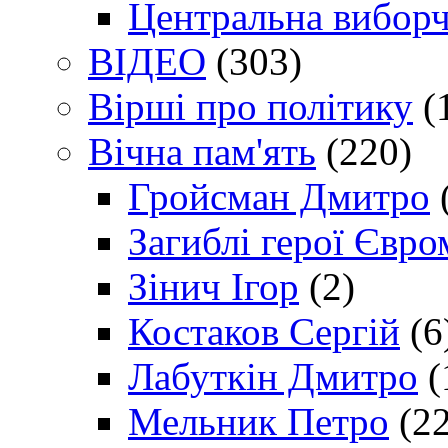
Центральна виборч
ВІДЕО
(303)
Вірші про політику
(
Вічна пам'ять
(220)
Гройсман Дмитро
Загиблі герої Євр
Зінич Ігор
(2)
Костаков Сергій
(6
Лабуткін Дмитро
(
Мельник Петро
(22