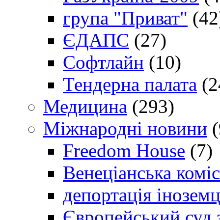
група "Приват"
(42
ЄДАПС
(27)
Софтлайн
(10)
Тендерна палата
(2
Медицина
(293)
Міжнародні новини
(
Freedom House
(7)
Венеціанська коміс
депортація іноземц
Європейський суд 