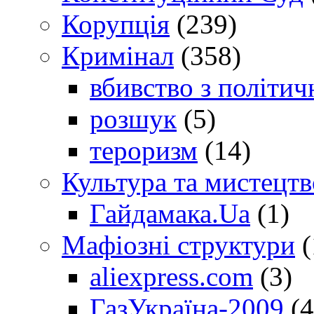
Корупція
(239)
Кримінал
(358)
вбивство з політич
розшук
(5)
тероризм
(14)
Культура та мистецтв
Гайдамака.Ua
(1)
Мафіозні структури
(
aliexpress.com
(3)
ГазУкраїна-2009
(4