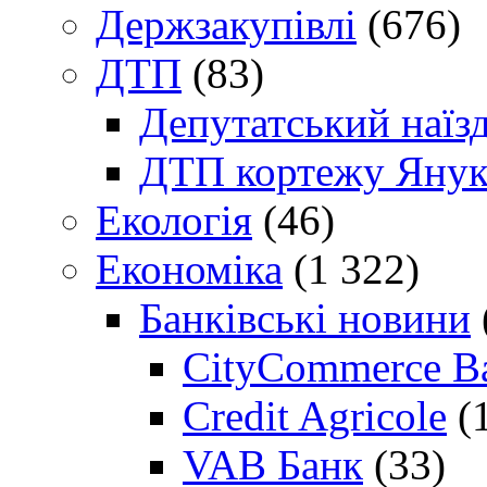
Держзакупівлі
(676)
ДТП
(83)
Депутатський наїз
ДТП кортежу Янук
Екологія
(46)
Економіка
(1 322)
Банківські новини
CityCommerce B
Credit Agricole
(
VAB Банк
(33)