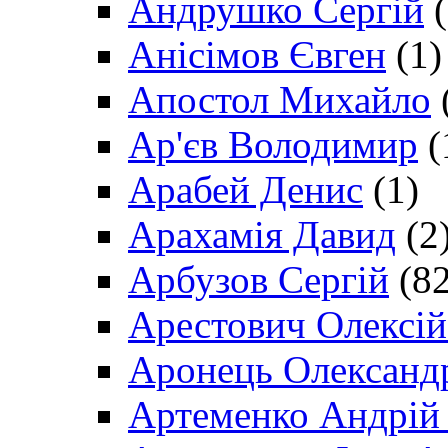
Андрушко Сергій
(
Анісімов Євген
(1)
Апостол Михайло
Ар'єв Володимир
(
Арабей Денис
(1)
Арахамія Давид
(2
Арбузов Сергій
(82
Арестович Олексі
Аронець Олександ
Артеменко Андрій