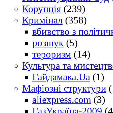
Корупція
(239)
Кримінал
(358)
вбивство з політич
розшук
(5)
тероризм
(14)
Культура та мистецтв
Гайдамака.Ua
(1)
Мафіозні структури
(
aliexpress.com
(3)
ГазУкраїна-2009
(4