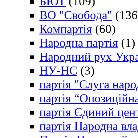
БЮТ
(109)
ВО "Свобода"
(136
Компартія
(60)
Народна партія
(1)
Народний рух Укр
НУ-НС
(3)
партія "Слуга наро
партія “Опозиційн
партія Єдиний цен
партія Народна вла