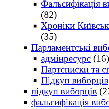
Фальсифікація в
(82)
Хроніки Київсько
(35)
Парламентські виб
адмінресурс
(16
Партсписки та с
Підкуп виборців
підкуп виборців
(2
фальсифікація виб