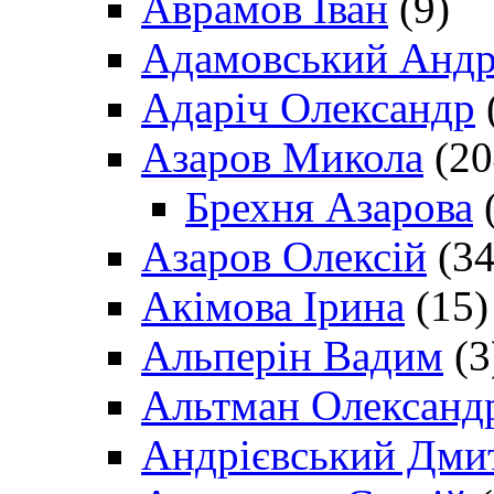
Аврамов Іван
(9)
Адамовський Андр
Адаріч Олександр
Азаров Микола
(20
Брехня Азарова
(
Азаров Олексій
(34
Акімова Ірина
(15)
Альперін Вадим
(3
Альтман Олександ
Андрієвський Дми