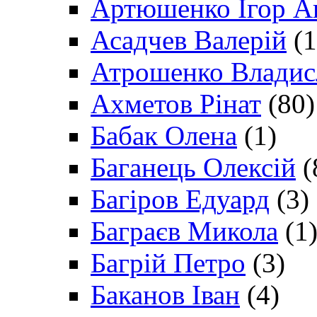
Артюшенко Ігор А
Асадчев Валерій
(1
Атрошенко Владис
Ахметов Рінат
(80)
Бабак Олена
(1)
Баганець Олексій
(
Багіров Едуард
(3)
Баграєв Микола
(1
Багрій Петро
(3)
Баканов Іван
(4)