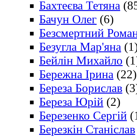
Бахтеєва Тетяна
(8
Бачун Олег
(6)
Безсмертний Рома
Безугла Мар'яна
(1
Бейлін Михайло
(1
Бережна Ірина
(22)
Береза Борислав
(3
Береза Юрій
(2)
Березенко Сергій
(
Березкін Станіслав