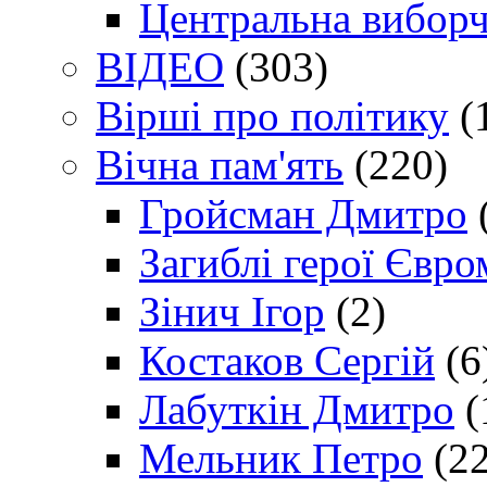
Центральна виборч
ВІДЕО
(303)
Вірші про політику
(
Вічна пам'ять
(220)
Гройсман Дмитро
Загиблі герої Євр
Зінич Ігор
(2)
Костаков Сергій
(6
Лабуткін Дмитро
(
Мельник Петро
(22