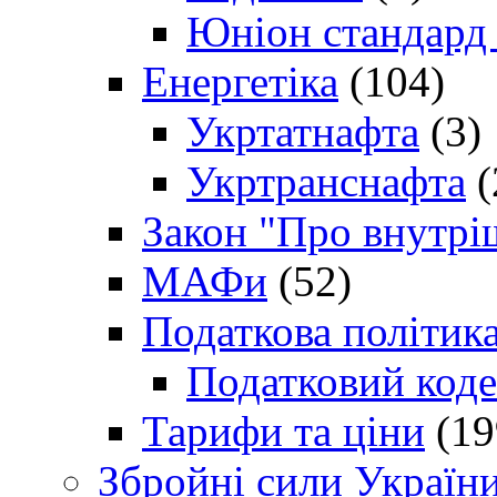
Юніон стандард
Енергетіка
(104)
Укртатнафта
(3)
Укртранснафта
(
Закон "Про внутрі
МАФи
(52)
Податкова політик
Податковий коде
Тарифи та ціни
(19
Збройні сили Україн