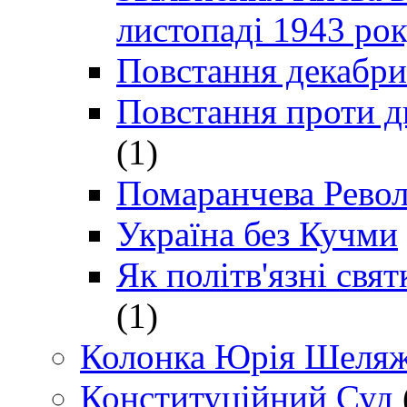
листопаді 1943 ро
Повстання декабри
Повстання проти д
(1)
Помаранчева Рево
Україна без Кучми
Як політв'язні св
(1)
Колонка Юрія Шеляж
Конституційний Суд