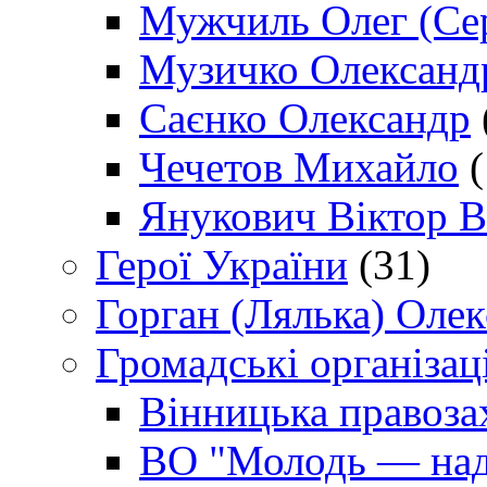
Мужчиль Олег (Сер
Музичко Олександ
Саєнко Олександр
Чечетов Михайло
(
Янукович Віктор В
Герої України
(31)
Горган (Лялька) Оле
Громадські організаці
Вінницька правоза
ВО "Молодь — над