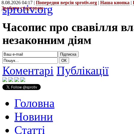
8.08.2026 04:17 |
Попередня версія sprotiv.org
|
Наша кнопка
|
sprotiv.org
Зробити стартовою
Часопис про свавілля в
незаконним діям
Коментарі
Публікації
Головна
Новини
Статті