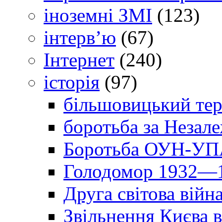
іноземні ЗМІ
(123)
інтерв’ю
(67)
Інтернет
(240)
історія
(97)
більшовицький тер
боротьба за Незал
Боротьба ОУН-УПА
Голодомор 1932—1
Друга світова війн
Звільнення Києва в