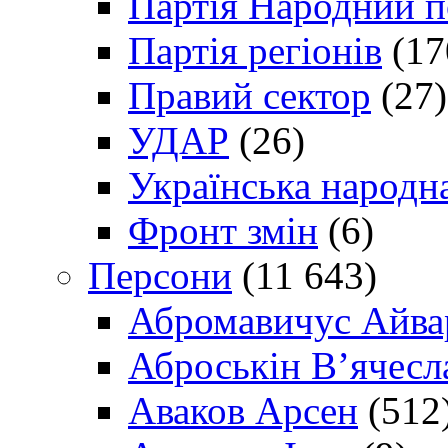
Партія Народний 
Партія регіонів
(17
Правий сектор
(27)
УДАР
(26)
Українська народна
Фронт змін
(6)
Персони
(11 643)
Абромавичус Айва
Аброськін В’ячесл
Аваков Арсен
(512