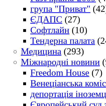
група "Приват"
(42
ЄДАПС
(27)
Софтлайн
(10)
Тендерна палата
(2
Медицина
(293)
Міжнародні новини
(
Freedom House
(7)
Венеціанська коміс
депортація іноземц
Європейський суд 