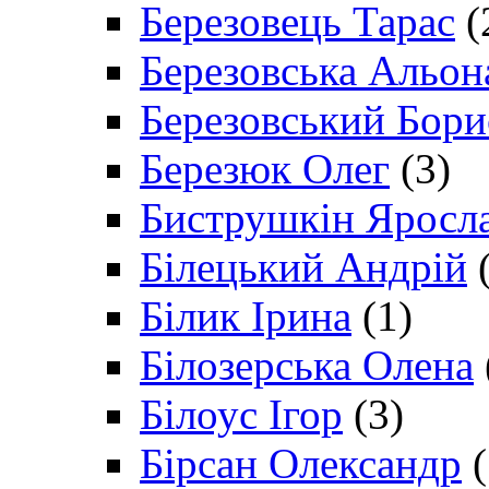
Березовець Тарас
(
Березовська Альон
Березовський Бори
Березюк Олег
(3)
Биструшкін Яросл
Білецький Андрій
(
Білик Ірина
(1)
Білозерська Олена
Білоус Ігор
(3)
Бірсан Олександр
(