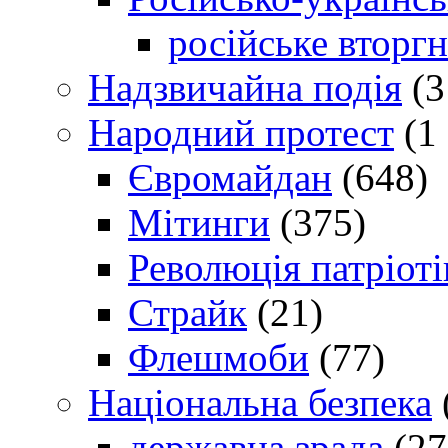
російське вторг
Надзвичайна подія
(3
Народний протест
(1 
Євромайдан
(648)
Мітинги
(375)
Революція патріоті
Страйк
(21)
Флешмоби
(77)
Національна безпека
державна зрада
(27