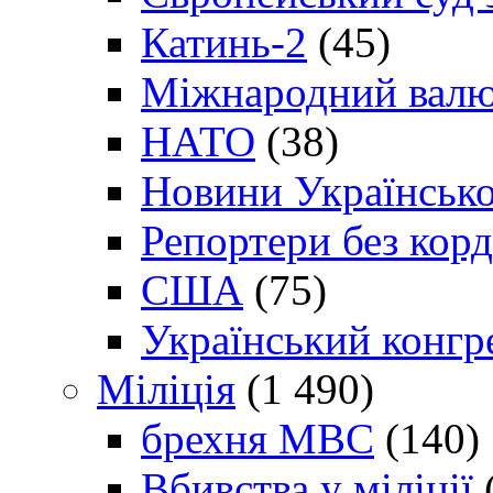
Катинь-2
(45)
Міжнародний валю
НАТО
(38)
Новини Українсько
Репортери без корд
США
(75)
Український конгр
Міліція
(1 490)
брехня МВС
(140)
Вбивства у міліції