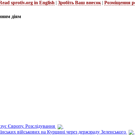
Read sprotiv.org in English
|
Зробіть Ваш внесок
|
Розміщення р
нним діям
изує Європу. Розслідування
раїнських військових на Курщині через держзраду Зеленського