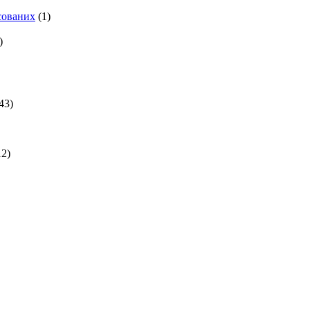
есованих
(1)
)
43)
2)