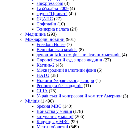
aliexpress.com
(3)
ГазУкраїна-2009
(4)
група "Приват"
(42)
ЄДАПС
(27)
Софтлайн
(10)
Тендерна палата
(24)
Медицина
(293)
Міжнародні новини
(901)
Freedom House
(7)
Венеціанська комісія
(8)
депортація іноземців з політичних мотивів
(4)
Європейський суд з прав людини
(27)
Катинь-2
(45)
Міжнародний валютний фонд
(5)
НАТО
(38)
Новини Української діаспори
(1)
Репортери без кордонів
(11)
США
(75)
Український конгресовий комітет Америки
(3)
Міліція
(1 490)
брехня МВС
(140)
Вбивства у міліції
(178)
катування у міліції
(266)
Корупція у МВС
(99)
Менти оборотні
(549)