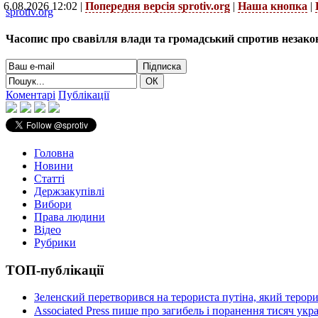
6.08.2026 12:02 |
Попередня версія sprotiv.org
|
Наша кнопка
|
sprotiv.org
Часопис про свавілля влади та громадський спротив незако
Коментарі
Публікації
Головна
Новини
Статті
Держзакупівлі
Вибори
Права людини
Відео
Рубрики
ТОП-публікації
Зеленский перетворився на терориста путіна, який терор
Associated Press пише про загибель і поранення тисяч ук