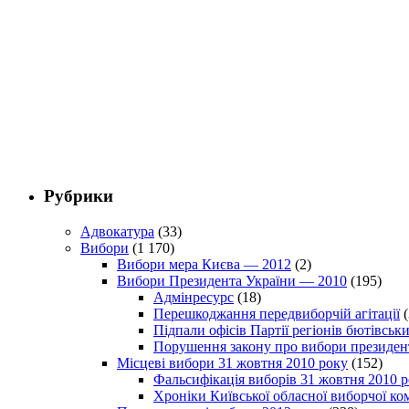
Рубрики
Адвокатура
(33)
Вибори
(1 170)
Вибори мера Києва — 2012
(2)
Вибори Президента України — 2010
(195)
Адмінресурс
(18)
Перешкоджання передвиборчій агітації
(
Підпали офісів Партії регіонів бютівсь
Порушення закону про вибори президен
Місцеві вибори 31 жовтня 2010 року
(152)
Фальсифікація виборів 31 жовтня 2010 
Хроніки Київської обласної виборчої ком