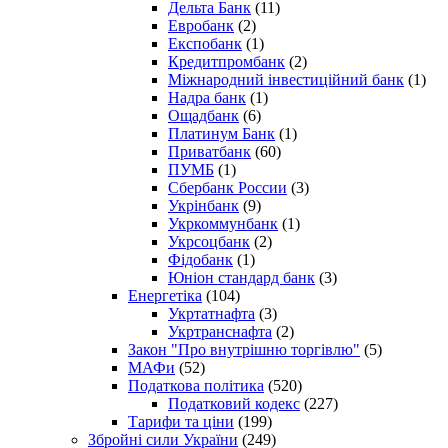
Дельта Банк
(11)
Евробанк
(2)
Експобанк
(1)
Кредитпромбанк
(2)
Міжнародний інвестиційний банк
(1)
Надра банк
(1)
Ощадбанк
(6)
Платинум Банк
(1)
Приватбанк
(60)
ПУМБ
(1)
Сбербанк России
(3)
Укрінбанк
(9)
Укркоммунбанк
(1)
Укрсоцбанк
(2)
Фідобанк
(1)
Юніон стандард банк
(3)
Енергетіка
(104)
Укртатнафта
(3)
Укртранснафта
(2)
Закон "Про внутрішню торгівлю"
(5)
МАФи
(52)
Податкова політика
(520)
Податковий кодекс
(227)
Тарифи та ціни
(199)
Збройні сили України
(249)