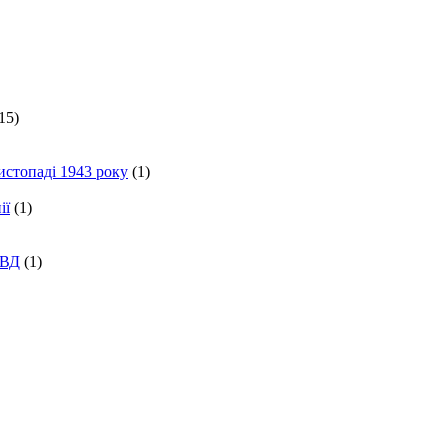
15)
истопаді 1943 року
(1)
ії
(1)
КВД
(1)