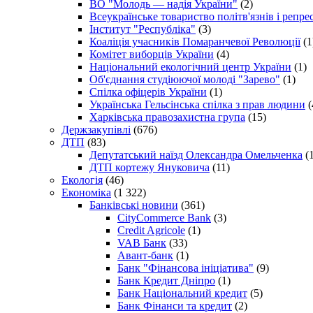
ВО "Молодь — надія України"
(2)
Всеукраїнське товариство політв'язнів і репр
Інститут "Республіка"
(3)
Коаліція учасників Помаранчевої Революції
(1
Комітет виборців України
(4)
Національний екологічний центр України
(1)
Об'єднання студіюючої молоді "Зарево"
(1)
Спілка офіцерів України
(1)
Українська Гельсінська спілка з прав людини
(
Харківська правозахистна група
(15)
Держзакупівлі
(676)
ДТП
(83)
Депутатський наїзд Олександра Омельченка
(1
ДТП кортежу Януковича
(11)
Екологія
(46)
Економіка
(1 322)
Банківські новини
(361)
CityCommerce Bank
(3)
Credit Agricole
(1)
VAB Банк
(33)
Авант-банк
(1)
Банк "Фінансова ініціатива"
(9)
Банк Кредит Дніпро
(1)
Банк Національний кредит
(5)
Банк Фінанси та кредит
(2)