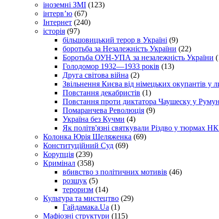
іноземні ЗМІ
(123)
інтерв’ю
(67)
Інтернет
(240)
історія
(97)
більшовицький терор в Україні
(9)
боротьба за Незалежність України
(22)
Боротьба ОУН-УПА за незалежність України
(
Голодомор 1932—1933 років
(13)
Друга світова війна
(2)
Звільнення Києва від німецьких окупантів у л
Повстання декабристів
(1)
Повстання проти диктатора Чаушеску у Румун
Помаранчева Революція
(9)
Україна без Кучми
(4)
Як політв'язні святкували Різдво у тюрмах Н
Колонка Юрія Шеляженка
(69)
Конституційний Суд
(69)
Корупція
(239)
Кримінал
(358)
вбивство з політичних мотивів
(46)
розшук
(5)
тероризм
(14)
Культура та мистецтво
(29)
Гайдамака.Ua
(1)
Мафіозні структури
(115)