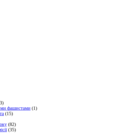
3)
кими фашистами
(1)
та
(15)
року
(82)
ісії
(35)