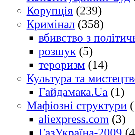
Корупція
(239)
Кримінал
(358)
вбивство з політич
розшук
(5)
тероризм
(14)
Культура та мистецтв
Гайдамака.Ua
(1)
Мафіозні структури
(
aliexpress.com
(3)
ГазУкраїна-2009
(4