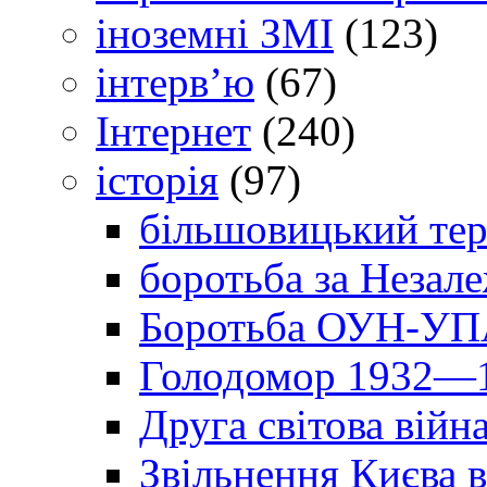
іноземні ЗМІ
(123)
інтерв’ю
(67)
Інтернет
(240)
історія
(97)
більшовицький тер
боротьба за Незал
Боротьба ОУН-УПА
Голодомор 1932—1
Друга світова війн
Звільнення Києва в