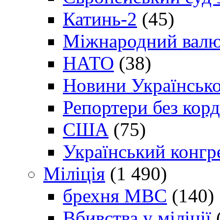
Катинь-2
(45)
Міжнародний валю
НАТО
(38)
Новини Українсько
Репортери без корд
США
(75)
Український конгр
Міліція
(1 490)
брехня МВС
(140)
Вбивства у міліції