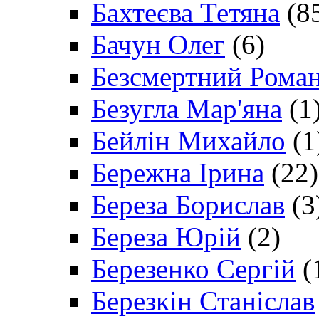
Бахтеєва Тетяна
(8
Бачун Олег
(6)
Безсмертний Рома
Безугла Мар'яна
(1
Бейлін Михайло
(1
Бережна Ірина
(22)
Береза Борислав
(3
Береза Юрій
(2)
Березенко Сергій
(
Березкін Станіслав