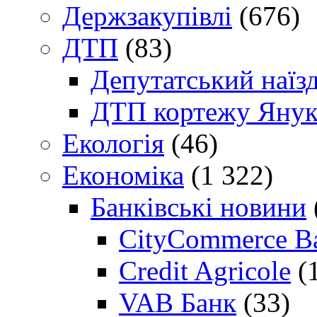
Держзакупівлі
(676)
ДТП
(83)
Депутатський наїз
ДТП кортежу Янук
Екологія
(46)
Економіка
(1 322)
Банківські новини
CityCommerce B
Credit Agricole
(
VAB Банк
(33)