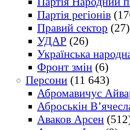
Партія Народний 
Партія регіонів
(17
Правий сектор
(27)
УДАР
(26)
Українська народна
Фронт змін
(6)
Персони
(11 643)
Абромавичус Айва
Аброськін В’ячесл
Аваков Арсен
(512