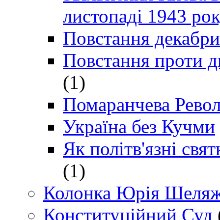
листопаді 1943 ро
Повстання декабри
Повстання проти д
(1)
Помаранчева Рево
Україна без Кучми
Як політв'язні св
(1)
Колонка Юрія Шеляж
Конституційний Суд