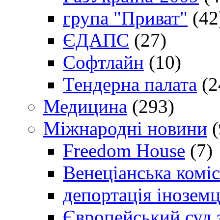
група "Приват"
(42
ЄДАПС
(27)
Софтлайн
(10)
Тендерна палата
(2
Медицина
(293)
Міжнародні новини
(
Freedom House
(7)
Венеціанська коміс
депортація іноземц
Європейський суд 