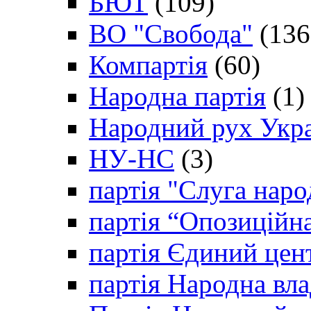
БЮТ
(109)
ВО "Свобода"
(136
Компартія
(60)
Народна партія
(1)
Народний рух Укр
НУ-НС
(3)
партія "Слуга наро
партія “Опозиційн
партія Єдиний цен
партія Народна вла