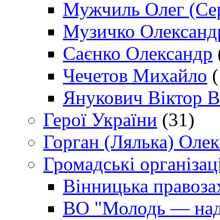
Мужчиль Олег (Сер
Музичко Олександ
Саєнко Олександр
Чечетов Михайло
(
Янукович Віктор В
Герої України
(31)
Горган (Лялька) Оле
Громадські організаці
Вінницька правоза
ВО "Молодь — над