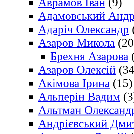
Аврамов Іван
(9)
Адамовський Андр
Адаріч Олександр
Азаров Микола
(20
Брехня Азарова
(
Азаров Олексій
(34
Акімова Ірина
(15)
Альперін Вадим
(3
Альтман Олександ
Андрієвський Дми