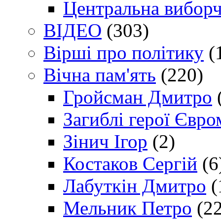
Центральна виборч
ВІДЕО
(303)
Вірші про політику
(
Вічна пам'ять
(220)
Гройсман Дмитро
Загиблі герої Євр
Зінич Ігор
(2)
Костаков Сергій
(6
Лабуткін Дмитро
(
Мельник Петро
(22