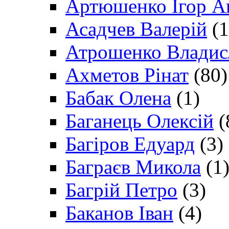
Артюшенко Ігор А
Асадчев Валерій
(1
Атрошенко Владис
Ахметов Рінат
(80)
Бабак Олена
(1)
Баганець Олексій
(
Багіров Едуард
(3)
Баграєв Микола
(1
Багрій Петро
(3)
Баканов Іван
(4)