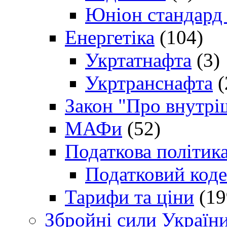
Юніон стандард
Енергетіка
(104)
Укртатнафта
(3)
Укртранснафта
(
Закон "Про внутрі
МАФи
(52)
Податкова політик
Податковий коде
Тарифи та ціни
(19
Збройні сили Україн