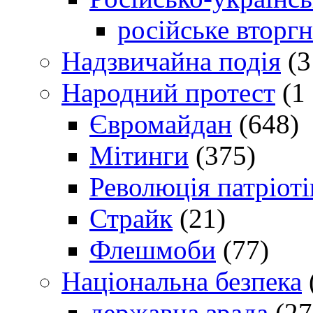
російське вторг
Надзвичайна подія
(3
Народний протест
(1 
Євромайдан
(648)
Мітинги
(375)
Революція патріоті
Страйк
(21)
Флешмоби
(77)
Національна безпека
державна зрада
(27