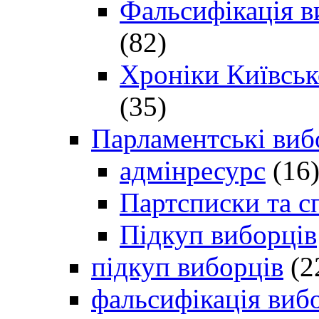
Фальсифікація в
(82)
Хроніки Київсько
(35)
Парламентські виб
адмінресурс
(16
Партсписки та с
Підкуп виборців
підкуп виборців
(2
фальсифікація виб