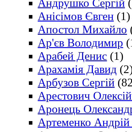
Андрушко Сергій
(
Анісімов Євген
(1)
Апостол Михайло
Ар'єв Володимир
(
Арабей Денис
(1)
Арахамія Давид
(2
Арбузов Сергій
(82
Арестович Олексі
Аронець Олександ
Артеменко Андрій