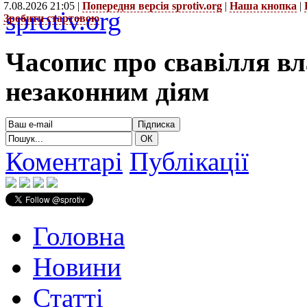
7.08.2026 21:05 |
Попередня версія sprotiv.org
|
Наша кнопка
|
sprotiv.org
Зробити стартовою
Часопис про свавілля в
незаконним діям
Коментарі
Публікації
Головна
Новини
Статті