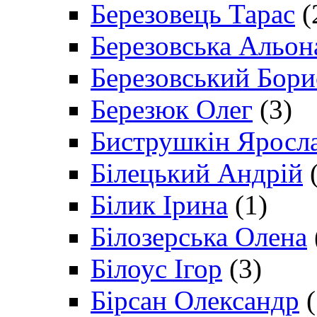
Березовець Тарас
(
Березовська Альон
Березовський Бори
Березюк Олег
(3)
Биструшкін Яросл
Білецький Андрій
(
Білик Ірина
(1)
Білозерська Олена
Білоус Ігор
(3)
Бірсан Олександр
(