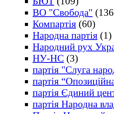
БЮТ
(109)
ВО "Свобода"
(136
Компартія
(60)
Народна партія
(1)
Народний рух Укр
НУ-НС
(3)
партія "Слуга наро
партія “Опозиційн
партія Єдиний цен
партія Народна вла