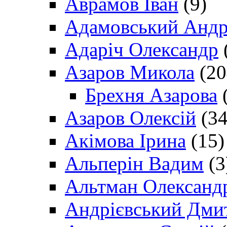
Аврамов Іван
(9)
Адамовський Андр
Адаріч Олександр
Азаров Микола
(20
Брехня Азарова
(
Азаров Олексій
(34
Акімова Ірина
(15)
Альперін Вадим
(3
Альтман Олександ
Андрієвський Дми