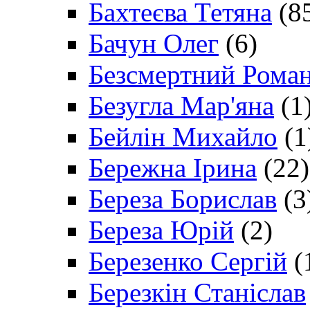
Бахтеєва Тетяна
(8
Бачун Олег
(6)
Безсмертний Рома
Безугла Мар'яна
(1
Бейлін Михайло
(1
Бережна Ірина
(22)
Береза Борислав
(3
Береза Юрій
(2)
Березенко Сергій
(
Березкін Станіслав