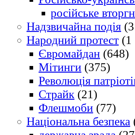
російське вторг
Надзвичайна подія
(3
Народний протест
(1 
Євромайдан
(648)
Мітинги
(375)
Революція патріоті
Страйк
(21)
Флешмоби
(77)
Національна безпека
державна зрада
(27