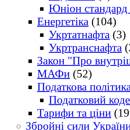
Юніон стандард
Енергетіка
(104)
Укртатнафта
(3)
Укртранснафта
(
Закон "Про внутрі
МАФи
(52)
Податкова політик
Податковий коде
Тарифи та ціни
(19
Збройні сили Україн