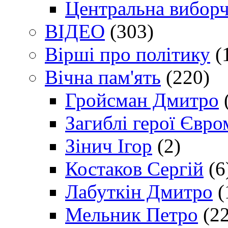
Центральна виборч
ВІДЕО
(303)
Вірші про політику
(
Вічна пам'ять
(220)
Гройсман Дмитро
Загиблі герої Євр
Зінич Ігор
(2)
Костаков Сергій
(6
Лабуткін Дмитро
(
Мельник Петро
(22