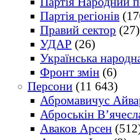
Партія Народний 
Партія регіонів
(17
Правий сектор
(27)
УДАР
(26)
Українська народна
Фронт змін
(6)
Персони
(11 643)
Абромавичус Айва
Аброськін В’ячесл
Аваков Арсен
(512