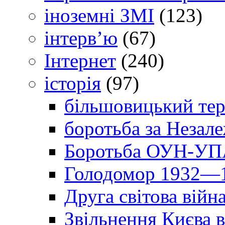
іноземні ЗМІ
(123)
інтерв’ю
(67)
Інтернет
(240)
історія
(97)
більшовицький тер
боротьба за Незал
Боротьба ОУН-УПА
Голодомор 1932—1
Друга світова війн
Звільнення Києва в