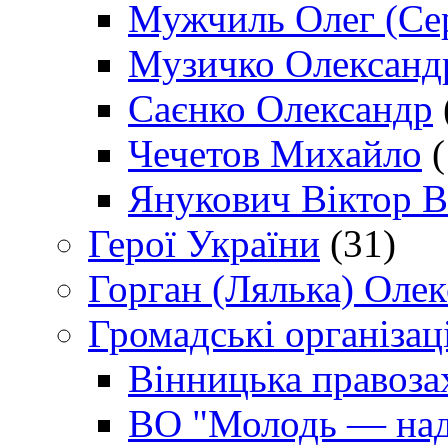
Мужчиль Олег (Сер
Музичко Олександ
Саєнко Олександр
Чечетов Михайло
(
Янукович Віктор В
Герої України
(31)
Горган (Лялька) Оле
Громадські організаці
Вінницька правоза
ВО "Молодь — над