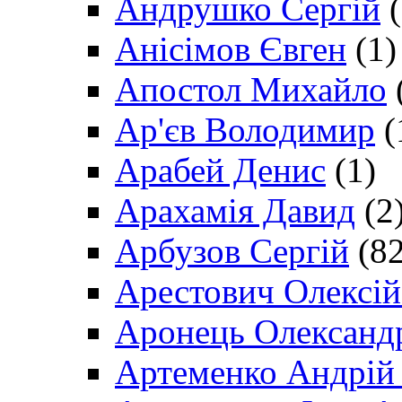
Андрушко Сергій
(
Анісімов Євген
(1)
Апостол Михайло
Ар'єв Володимир
(
Арабей Денис
(1)
Арахамія Давид
(2
Арбузов Сергій
(82
Арестович Олексі
Аронець Олександ
Артеменко Андрій