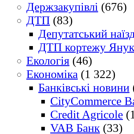
Держзакупівлі
(676)
ДТП
(83)
Депутатський наїз
ДТП кортежу Янук
Екологія
(46)
Економіка
(1 322)
Банківські новини
CityCommerce B
Credit Agricole
(
VAB Банк
(33)