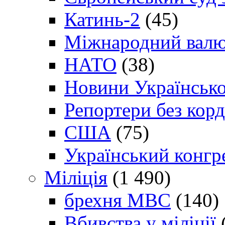
Катинь-2
(45)
Міжнародний валю
НАТО
(38)
Новини Українсько
Репортери без корд
США
(75)
Український конгр
Міліція
(1 490)
брехня МВС
(140)
Вбивства у міліції