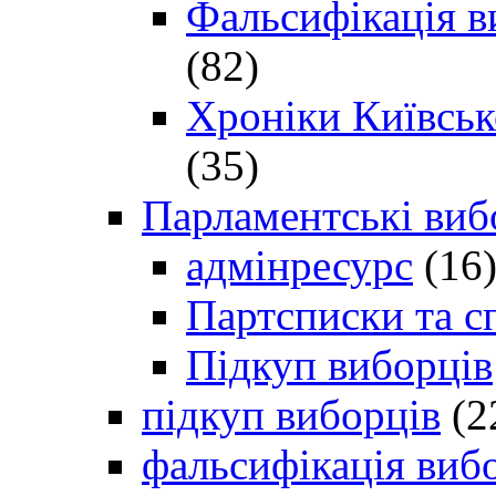
Фальсифікація в
(82)
Хроніки Київсько
(35)
Парламентські виб
адмінресурс
(16
Партсписки та с
Підкуп виборців
підкуп виборців
(2
фальсифікація виб