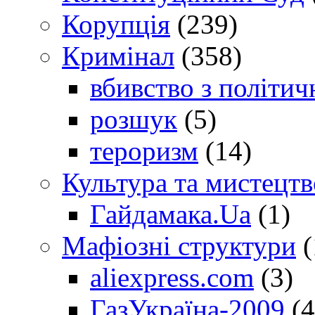
Корупція
(239)
Кримінал
(358)
вбивство з політич
розшук
(5)
тероризм
(14)
Культура та мистецтв
Гайдамака.Ua
(1)
Мафіозні структури
(
aliexpress.com
(3)
ГазУкраїна-2009
(4