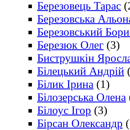
Березовець Тарас
(
Березовська Альон
Березовський Бори
Березюк Олег
(3)
Биструшкін Яросл
Білецький Андрій
(
Білик Ірина
(1)
Білозерська Олена
Білоус Ігор
(3)
Бірсан Олександр
(