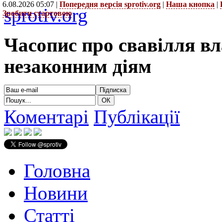
6.08.2026 05:07 |
Попередня версія sprotiv.org
|
Наша кнопка
|
sprotiv.org
Зробити стартовою
Часопис про свавілля в
незаконним діям
Коментарі
Публікації
Головна
Новини
Статті