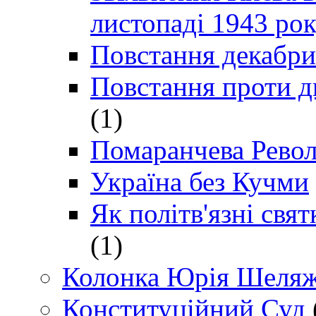
листопаді 1943 ро
Повстання декабри
Повстання проти д
(1)
Помаранчева Рево
Україна без Кучми
Як політв'язні св
(1)
Колонка Юрія Шеляж
Конституційний Суд