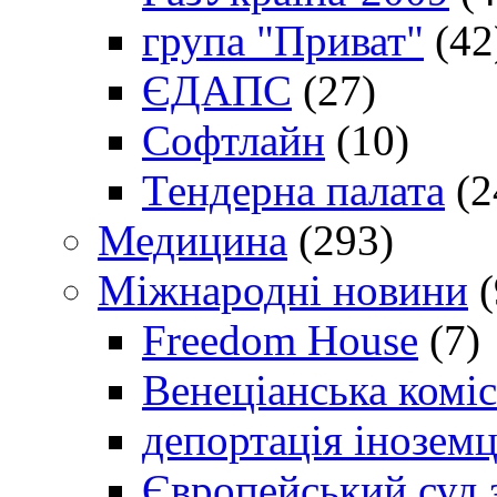
група "Приват"
(42
ЄДАПС
(27)
Софтлайн
(10)
Тендерна палата
(2
Медицина
(293)
Міжнародні новини
(
Freedom House
(7)
Венеціанська коміс
депортація іноземц
Європейський суд 