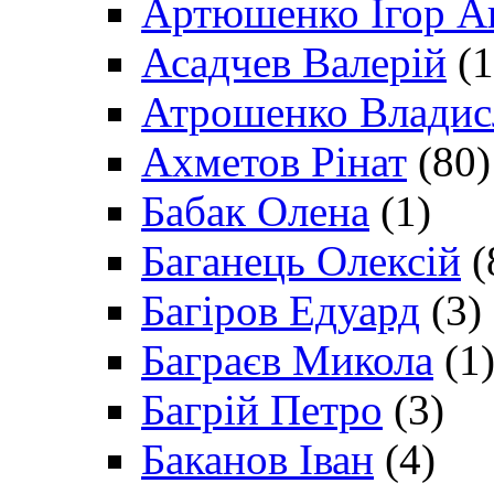
Артюшенко Ігор А
Асадчев Валерій
(1
Атрошенко Владис
Ахметов Рінат
(80)
Бабак Олена
(1)
Баганець Олексій
(
Багіров Едуард
(3)
Баграєв Микола
(1
Багрій Петро
(3)
Баканов Іван
(4)