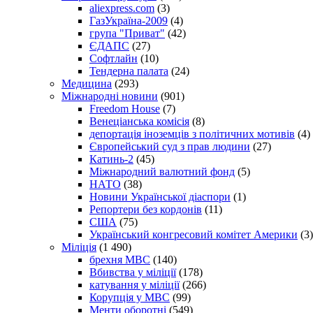
aliexpress.com
(3)
ГазУкраїна-2009
(4)
група "Приват"
(42)
ЄДАПС
(27)
Софтлайн
(10)
Тендерна палата
(24)
Медицина
(293)
Міжнародні новини
(901)
Freedom House
(7)
Венеціанська комісія
(8)
депортація іноземців з політичних мотивів
(4)
Європейський суд з прав людини
(27)
Катинь-2
(45)
Міжнародний валютний фонд
(5)
НАТО
(38)
Новини Української діаспори
(1)
Репортери без кордонів
(11)
США
(75)
Український конгресовий комітет Америки
(3)
Міліція
(1 490)
брехня МВС
(140)
Вбивства у міліції
(178)
катування у міліції
(266)
Корупція у МВС
(99)
Менти оборотні
(549)