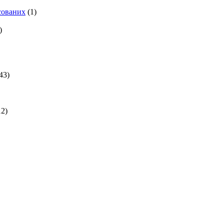
есованих
(1)
)
43)
2)