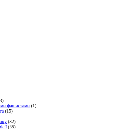
3)
кими фашистами
(1)
та
(15)
року
(82)
ісії
(35)