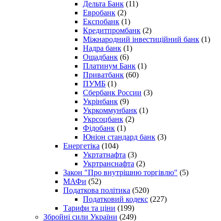
Дельта Банк
(11)
Евробанк
(2)
Експобанк
(1)
Кредитпромбанк
(2)
Міжнародний інвестиційний банк
(1)
Надра банк
(1)
Ощадбанк
(6)
Платинум Банк
(1)
Приватбанк
(60)
ПУМБ
(1)
Сбербанк России
(3)
Укрінбанк
(9)
Укркоммунбанк
(1)
Укрсоцбанк
(2)
Фідобанк
(1)
Юніон стандард банк
(3)
Енергетіка
(104)
Укртатнафта
(3)
Укртранснафта
(2)
Закон "Про внутрішню торгівлю"
(5)
МАФи
(52)
Податкова політика
(520)
Податковий кодекс
(227)
Тарифи та ціни
(199)
Збройні сили України
(249)