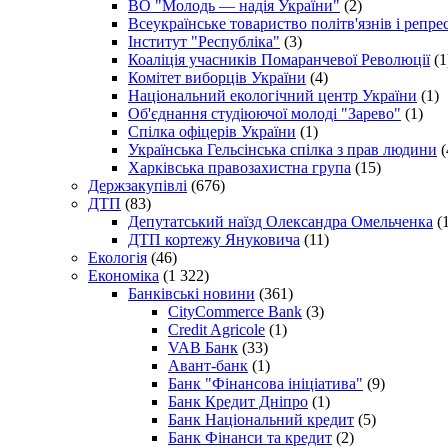
ВО "Молодь — надія України"
(2)
Всеукраїнське товариство політв'язнів і репр
Інститут "Республіка"
(3)
Коаліція учасників Помаранчевої Революції
(1
Комітет виборців України
(4)
Національний екологічний центр України
(1)
Об'єднання студіюючої молоді "Зарево"
(1)
Спілка офіцерів України
(1)
Українська Гельсінська спілка з прав людини
(
Харківська правозахистна група
(15)
Держзакупівлі
(676)
ДТП
(83)
Депутатський наїзд Олександра Омельченка
(1
ДТП кортежу Януковича
(11)
Екологія
(46)
Економіка
(1 322)
Банківські новини
(361)
CityCommerce Bank
(3)
Credit Agricole
(1)
VAB Банк
(33)
Авант-банк
(1)
Банк "Фінансова ініціатива"
(9)
Банк Кредит Дніпро
(1)
Банк Національний кредит
(5)
Банк Фінанси та кредит
(2)