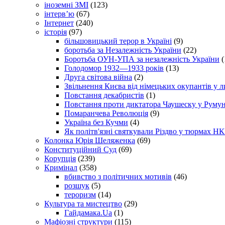
іноземні ЗМІ
(123)
інтерв’ю
(67)
Інтернет
(240)
історія
(97)
більшовицький терор в Україні
(9)
боротьба за Незалежність України
(22)
Боротьба ОУН-УПА за незалежність України
(
Голодомор 1932—1933 років
(13)
Друга світова війна
(2)
Звільнення Києва від німецьких окупантів у л
Повстання декабристів
(1)
Повстання проти диктатора Чаушеску у Румун
Помаранчева Революція
(9)
Україна без Кучми
(4)
Як політв'язні святкували Різдво у тюрмах Н
Колонка Юрія Шеляженка
(69)
Конституційний Суд
(69)
Корупція
(239)
Кримінал
(358)
вбивство з політичних мотивів
(46)
розшук
(5)
тероризм
(14)
Культура та мистецтво
(29)
Гайдамака.Ua
(1)
Мафіозні структури
(115)