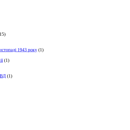
15)
истопаді 1943 року
(1)
ії
(1)
КВД
(1)