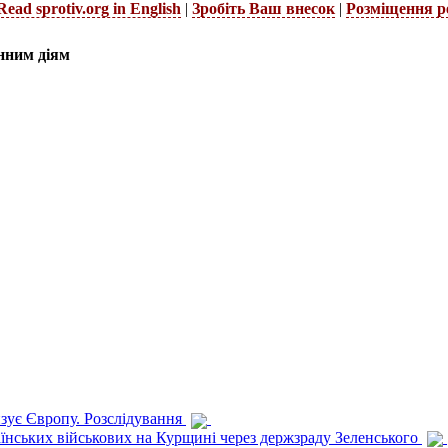
Read sprotiv.org in English
|
Зробіть Ваш внесок
|
Розміщення р
нним діям
изує Європу. Розслідування
раїнських військових на Курщині через держзраду Зеленського