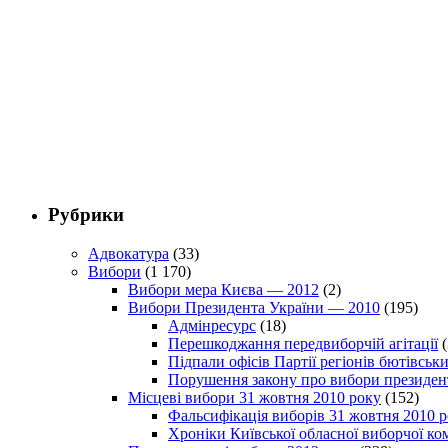
Рубрики
Адвокатура
(33)
Вибори
(1 170)
Вибори мера Києва — 2012
(2)
Вибори Президента України — 2010
(195)
Адмінресурс
(18)
Перешкоджання передвиборчій агітації
(
Підпали офісів Партії регіонів бютівсь
Порушення закону про вибори президен
Місцеві вибори 31 жовтня 2010 року
(152)
Фальсифікація виборів 31 жовтня 2010 
Хроніки Київської обласної виборчої ком