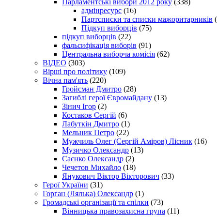
Парламентські вибори 2012 року
(338)
адмінресурс
(16)
Партсписки та списки мажоритарників
(
Підкуп виборців
(75)
підкуп виборців
(22)
фальсифікація виборів
(91)
Центральна виборча комісія
(62)
ВІДЕО
(303)
Вірші про політику
(109)
Вічна пам'ять
(220)
Гройсман Дмитро
(28)
Загиблі герої Євромайдану
(13)
Зінич Ігор
(2)
Костаков Сергій
(6)
Лабуткін Дмитро
(1)
Мельник Петро
(22)
Мужчиль Олег (Сергій Аміров) Лісник
(16)
Музичко Олександр
(13)
Саєнко Олександр
(2)
Чечетов Михайло
(18)
Янукович Віктор Вікторович
(33)
Герої України
(31)
Горган (Лялька) Олександр
(1)
Громадські організації та спілки
(73)
Вінницька правозахисна група
(11)