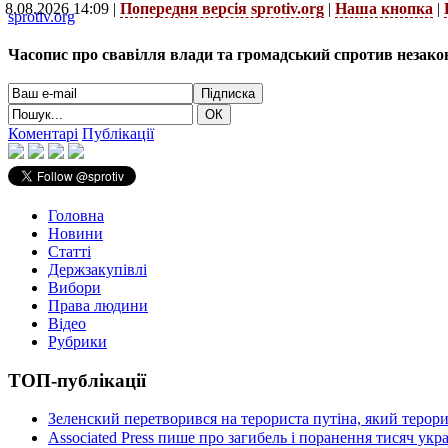
8.08.2026 14:09 |
Попередня версія sprotiv.org
|
Наша кнопка
|
sprotiv.org
Часопис про свавілля влади та громадський спротив незако
Коментарі
Публікації
Головна
Новини
Статті
Держзакупівлі
Вибори
Права людини
Відео
Рубрики
ТОП-публікації
Зеленский перетворився на терориста путіна, який терор
Associated Press пише про загибель і поранення тисяч ук