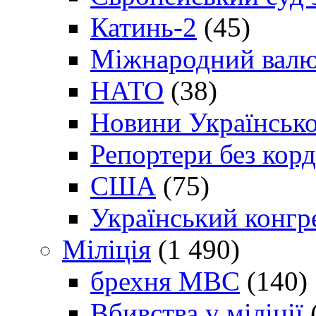
Катинь-2
(45)
Міжнародний валю
НАТО
(38)
Новини Українсько
Репортери без корд
США
(75)
Український конгр
Міліція
(1 490)
брехня МВС
(140)
Вбивства у міліції