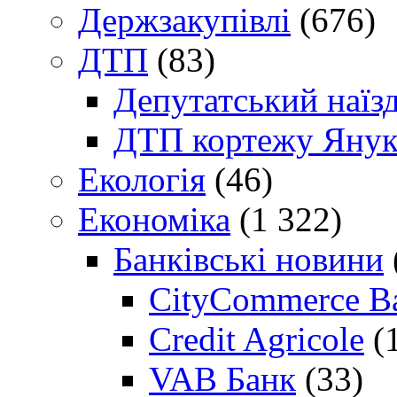
Держзакупівлі
(676)
ДТП
(83)
Депутатський наїз
ДТП кортежу Янук
Екологія
(46)
Економіка
(1 322)
Банківські новини
CityCommerce B
Credit Agricole
(
VAB Банк
(33)