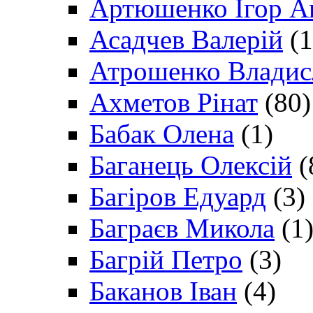
Артюшенко Ігор А
Асадчев Валерій
(1
Атрошенко Владис
Ахметов Рінат
(80)
Бабак Олена
(1)
Баганець Олексій
(
Багіров Едуард
(3)
Баграєв Микола
(1
Багрій Петро
(3)
Баканов Іван
(4)