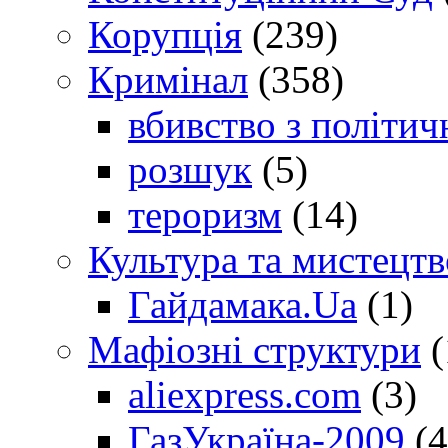
Корупція
(239)
Кримінал
(358)
вбивство з політич
розшук
(5)
тероризм
(14)
Культура та мистецтв
Гайдамака.Ua
(1)
Мафіозні структури
(
aliexpress.com
(3)
ГазУкраїна-2009
(4