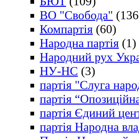
БЮТ
(109)
ВО "Свобода"
(136
Компартія
(60)
Народна партія
(1)
Народний рух Укр
НУ-НС
(3)
партія "Слуга наро
партія “Опозиційн
партія Єдиний цен
партія Народна вла