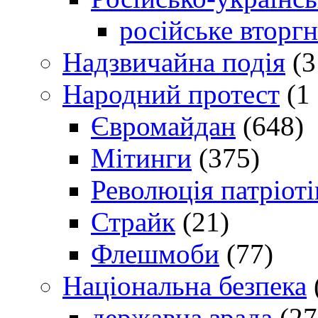
російське вторг
Надзвичайна подія
(3
Народний протест
(1 
Євромайдан
(648)
Мітинги
(375)
Революція патріоті
Страйк
(21)
Флешмоби
(77)
Національна безпека
державна зрада
(27