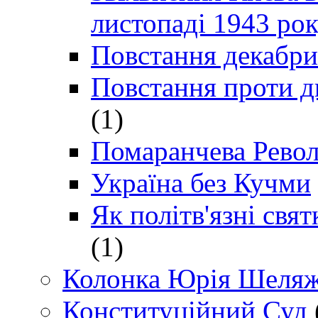
листопаді 1943 ро
Повстання декабри
Повстання проти д
(1)
Помаранчева Рево
Україна без Кучми
Як політв'язні св
(1)
Колонка Юрія Шеляж
Конституційний Суд