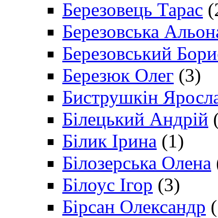
Березовець Тарас
(
Березовська Альон
Березовський Бори
Березюк Олег
(3)
Биструшкін Яросл
Білецький Андрій
(
Білик Ірина
(1)
Білозерська Олена
Білоус Ігор
(3)
Бірсан Олександр
(