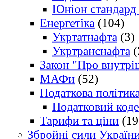
Юніон стандард
Енергетіка
(104)
Укртатнафта
(3)
Укртранснафта
(
Закон "Про внутрі
МАФи
(52)
Податкова політик
Податковий коде
Тарифи та ціни
(19
Збройні сили Україн