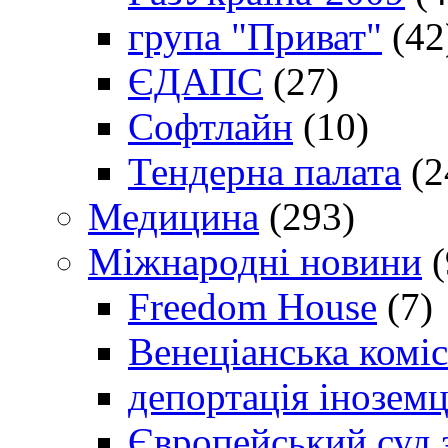
група "Приват"
(42
ЄДАПС
(27)
Софтлайн
(10)
Тендерна палата
(2
Медицина
(293)
Міжнародні новини
(
Freedom House
(7)
Венеціанська коміс
депортація іноземц
Європейський суд 