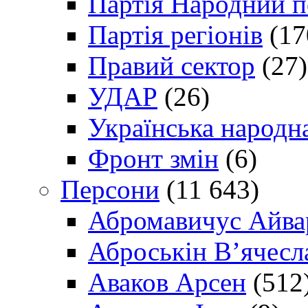
Партія Народний 
Партія регіонів
(17
Правий сектор
(27)
УДАР
(26)
Українська народна
Фронт змін
(6)
Персони
(11 643)
Абромавичус Айва
Аброськін В’ячесл
Аваков Арсен
(512