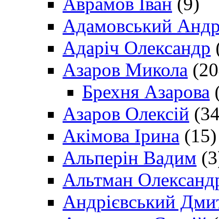
Аврамов Іван
(9)
Адамовський Андр
Адаріч Олександр
Азаров Микола
(20
Брехня Азарова
(
Азаров Олексій
(34
Акімова Ірина
(15)
Альперін Вадим
(3
Альтман Олександ
Андрієвський Дми