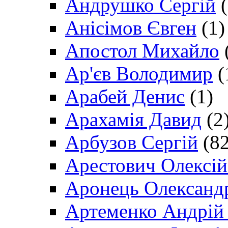
Андрушко Сергій
(
Анісімов Євген
(1)
Апостол Михайло
Ар'єв Володимир
(
Арабей Денис
(1)
Арахамія Давид
(2
Арбузов Сергій
(82
Арестович Олексі
Аронець Олександ
Артеменко Андрій