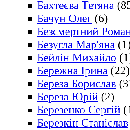
Бахтеєва Тетяна
(8
Бачун Олег
(6)
Безсмертний Рома
Безугла Мар'яна
(1
Бейлін Михайло
(1
Бережна Ірина
(22)
Береза Борислав
(3
Береза Юрій
(2)
Березенко Сергій
(
Березкін Станіслав