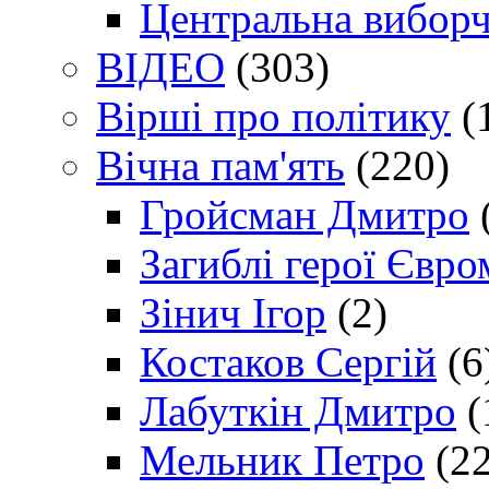
Центральна виборч
ВІДЕО
(303)
Вірші про політику
(
Вічна пам'ять
(220)
Гройсман Дмитро
Загиблі герої Євр
Зінич Ігор
(2)
Костаков Сергій
(6
Лабуткін Дмитро
(
Мельник Петро
(22