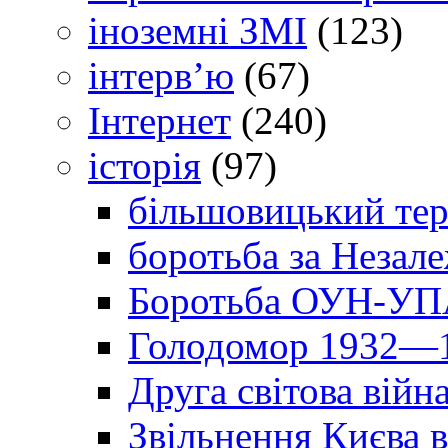
іноземні ЗМІ
(123)
інтерв’ю
(67)
Інтернет
(240)
історія
(97)
більшовицький тер
боротьба за Незал
Боротьба ОУН-УПА
Голодомор 1932—1
Друга світова війн
Звільнення Києва в