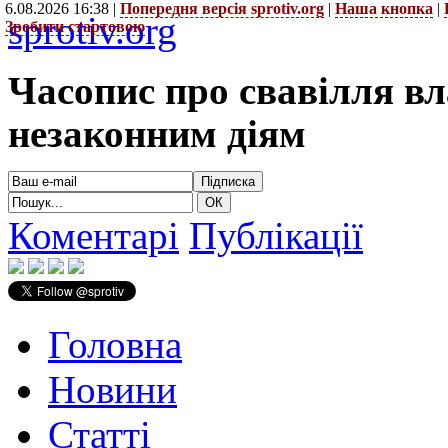
6.08.2026 16:38 |
Попередня версія sprotiv.org
|
Наша кнопка
|
sprotiv.org
Зробити стартовою
Часопис про свавілля в
незаконним діям
Коментарі
Публікації
Головна
Новини
Статті