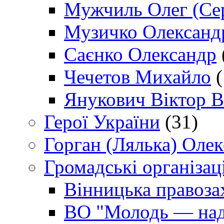
Мужчиль Олег (Сер
Музичко Олександ
Саєнко Олександр
Чечетов Михайло
(
Янукович Віктор В
Герої України
(31)
Горган (Лялька) Оле
Громадські організаці
Вінницька правоза
ВО "Молодь — над