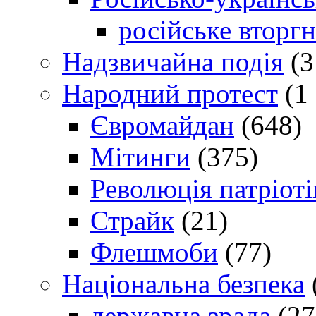
російське вторг
Надзвичайна подія
(3
Народний протест
(1 
Євромайдан
(648)
Мітинги
(375)
Революція патріоті
Страйк
(21)
Флешмоби
(77)
Національна безпека
державна зрада
(27