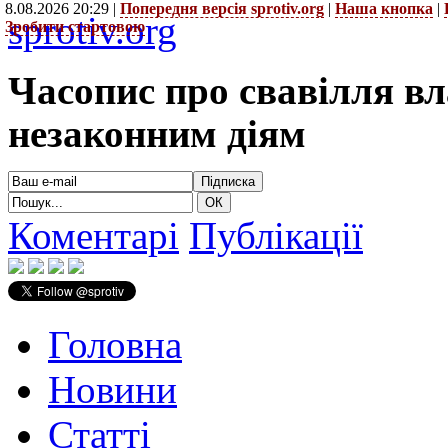
8.08.2026 20:29 |
Попередня версія sprotiv.org
|
Наша кнопка
|
sprotiv.org
Зробити стартовою
Часопис про свавілля в
незаконним діям
Коментарі
Публікації
Головна
Новини
Статті