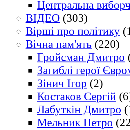
Центральна виборч
ВІДЕО
(303)
Вірші про політику
(
Вічна пам'ять
(220)
Гройсман Дмитро
Загиблі герої Євр
Зінич Ігор
(2)
Костаков Сергій
(6
Лабуткін Дмитро
(
Мельник Петро
(22