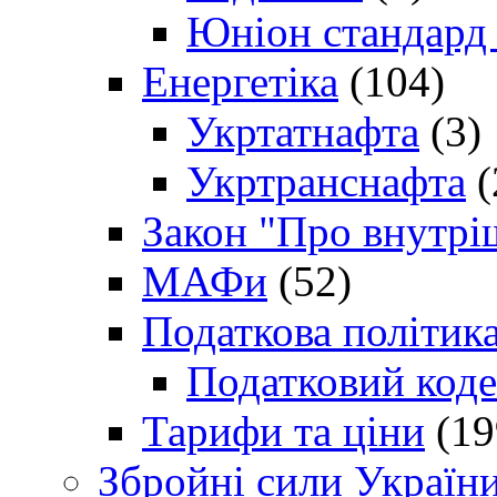
Юніон стандард
Енергетіка
(104)
Укртатнафта
(3)
Укртранснафта
(
Закон "Про внутрі
МАФи
(52)
Податкова політик
Податковий коде
Тарифи та ціни
(19
Збройні сили Україн