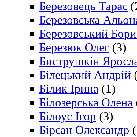
Березовець Тарас
(
Березовська Альон
Березовський Бори
Березюк Олег
(3)
Биструшкін Яросл
Білецький Андрій
(
Білик Ірина
(1)
Білозерська Олена
Білоус Ігор
(3)
Бірсан Олександр
(