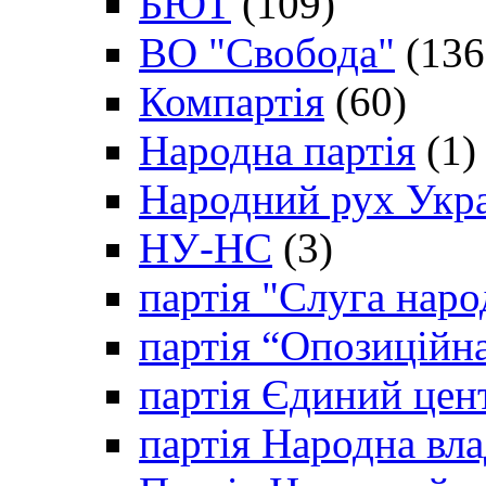
БЮТ
(109)
ВО "Свобода"
(136
Компартія
(60)
Народна партія
(1)
Народний рух Укр
НУ-НС
(3)
партія "Слуга наро
партія “Опозиційн
партія Єдиний цен
партія Народна вла