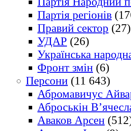
Партія Народний 
Партія регіонів
(17
Правий сектор
(27)
УДАР
(26)
Українська народна
Фронт змін
(6)
Персони
(11 643)
Абромавичус Айва
Аброськін В’ячесл
Аваков Арсен
(512