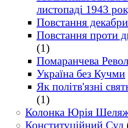
листопаді 1943 ро
Повстання декабри
Повстання проти д
(1)
Помаранчева Рево
Україна без Кучми
Як політв'язні св
(1)
Колонка Юрія Шеляж
Конституційний Суд