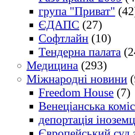
група "Приват"
(42
ЄДАПС
(27)
Софтлайн
(10)
Тендерна палата
(2
Медицина
(293)
Міжнародні новини
(
Freedom House
(7)
Венеціанська коміс
депортація іноземц
Європейський суд 