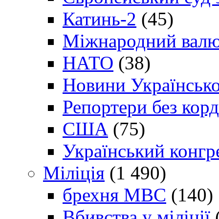
Катинь-2
(45)
Міжнародний валю
НАТО
(38)
Новини Українсько
Репортери без корд
США
(75)
Український конгр
Міліція
(1 490)
брехня МВС
(140)
Вбивства у міліції