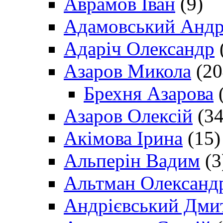
Аврамов Іван
(9)
Адамовський Андр
Адаріч Олександр
Азаров Микола
(20
Брехня Азарова
(
Азаров Олексій
(34
Акімова Ірина
(15)
Альперін Вадим
(3
Альтман Олександ
Андрієвський Дми