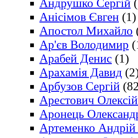
Андрушко Сергій
(
Анісімов Євген
(1)
Апостол Михайло
Ар'єв Володимир
(
Арабей Денис
(1)
Арахамія Давид
(2
Арбузов Сергій
(82
Арестович Олексі
Аронець Олександ
Артеменко Андрій