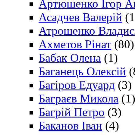
Артюшенко Ігор А
Асадчев Валерій
(1
Атрошенко Владис
Ахметов Рінат
(80)
Бабак Олена
(1)
Баганець Олексій
(
Багіров Едуард
(3)
Баграєв Микола
(1
Багрій Петро
(3)
Баканов Іван
(4)