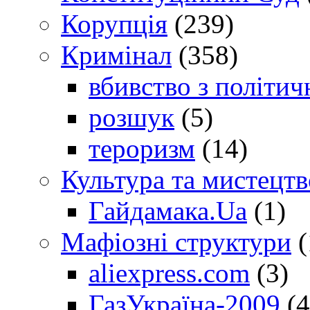
Корупція
(239)
Кримінал
(358)
вбивство з політич
розшук
(5)
тероризм
(14)
Культура та мистецтв
Гайдамака.Ua
(1)
Мафіозні структури
(
aliexpress.com
(3)
ГазУкраїна-2009
(4