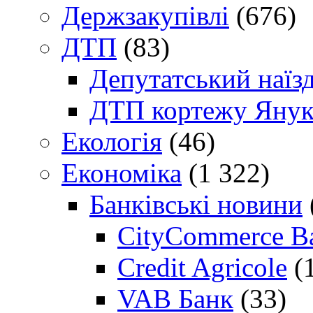
Держзакупівлі
(676)
ДТП
(83)
Депутатський наїз
ДТП кортежу Янук
Екологія
(46)
Економіка
(1 322)
Банківські новини
CityCommerce B
Credit Agricole
(
VAB Банк
(33)