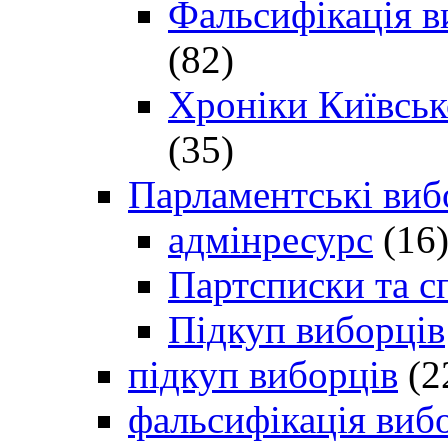
Фальсифікація в
(82)
Хроніки Київсько
(35)
Парламентські виб
адмінресурс
(16
Партсписки та с
Підкуп виборців
підкуп виборців
(2
фальсифікація виб