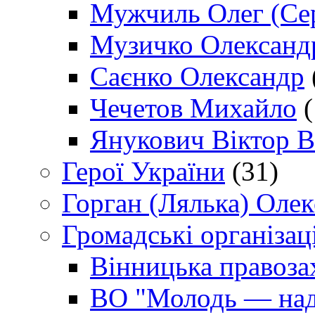
Мужчиль Олег (Сер
Музичко Олександ
Саєнко Олександр
Чечетов Михайло
(
Янукович Віктор В
Герої України
(31)
Горган (Лялька) Оле
Громадські організаці
Вінницька правоза
ВО "Молодь — над