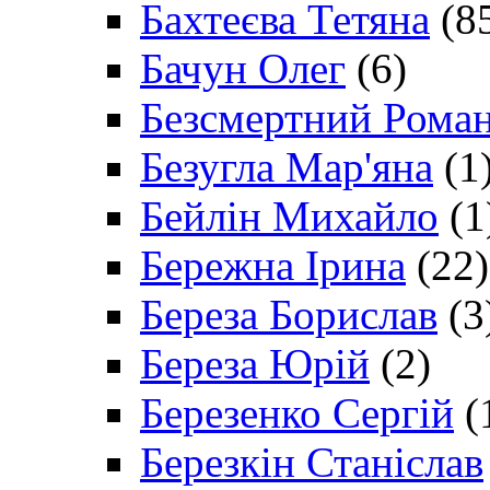
Бахтеєва Тетяна
(8
Бачун Олег
(6)
Безсмертний Рома
Безугла Мар'яна
(1
Бейлін Михайло
(1
Бережна Ірина
(22)
Береза Борислав
(3
Береза Юрій
(2)
Березенко Сергій
(
Березкін Станіслав