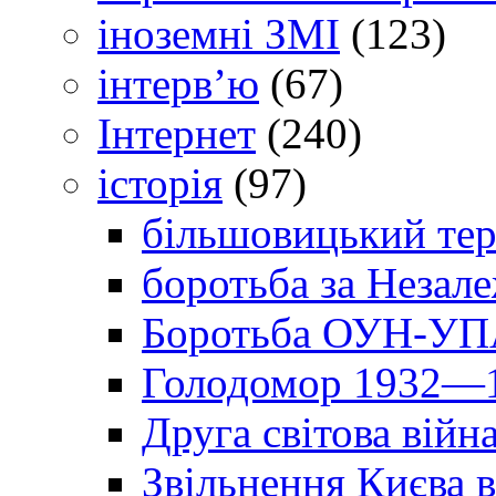
іноземні ЗМІ
(123)
інтерв’ю
(67)
Інтернет
(240)
історія
(97)
більшовицький тер
боротьба за Незал
Боротьба ОУН-УПА
Голодомор 1932—1
Друга світова війн
Звільнення Києва в