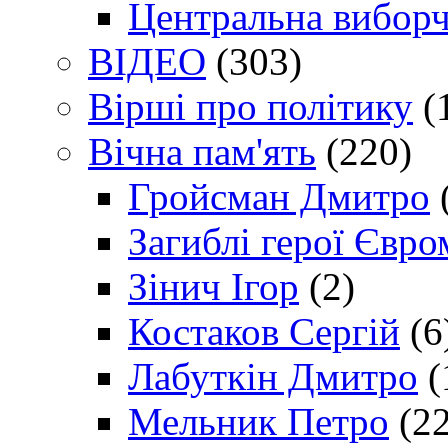
Центральна виборч
ВІДЕО
(303)
Вірші про політику
(
Вічна пам'ять
(220)
Гройсман Дмитро
Загиблі герої Євр
Зінич Ігор
(2)
Костаков Сергій
(6
Лабуткін Дмитро
(
Мельник Петро
(22