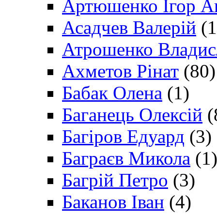
Артюшенко Ігор А
Асадчев Валерій
(1
Атрошенко Владис
Ахметов Рінат
(80)
Бабак Олена
(1)
Баганець Олексій
(
Багіров Едуард
(3)
Баграєв Микола
(1
Багрій Петро
(3)
Баканов Іван
(4)