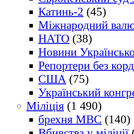
Катинь-2
(45)
Міжнародний валю
НАТО
(38)
Новини Українсько
Репортери без корд
США
(75)
Український конгр
Міліція
(1 490)
брехня МВС
(140)
Вбивства у міліції