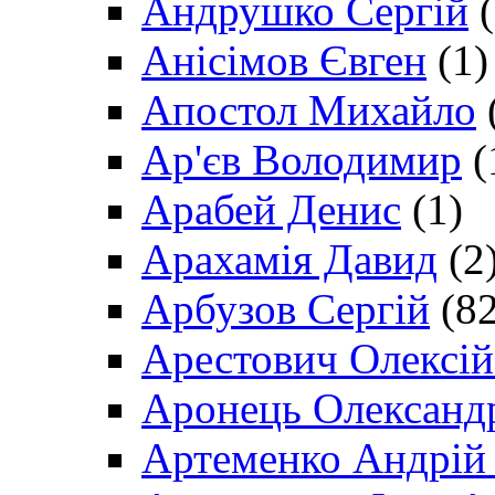
Андрушко Сергій
(
Анісімов Євген
(1)
Апостол Михайло
Ар'єв Володимир
(
Арабей Денис
(1)
Арахамія Давид
(2
Арбузов Сергій
(82
Арестович Олексі
Аронець Олександ
Артеменко Андрій