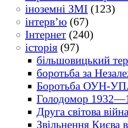
іноземні ЗМІ
(123)
інтерв’ю
(67)
Інтернет
(240)
історія
(97)
більшовицький тер
боротьба за Незал
Боротьба ОУН-УПА
Голодомор 1932—1
Друга світова війн
Звільнення Києва в