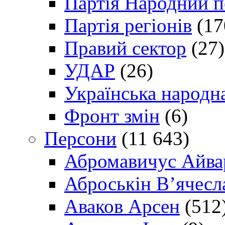
Партія Народний 
Партія регіонів
(17
Правий сектор
(27)
УДАР
(26)
Українська народна
Фронт змін
(6)
Персони
(11 643)
Абромавичус Айва
Аброськін В’ячесл
Аваков Арсен
(512