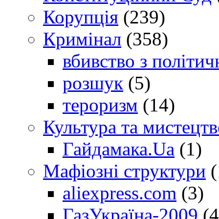
Корупція
(239)
Кримінал
(358)
вбивство з політич
розшук
(5)
тероризм
(14)
Культура та мистецтв
Гайдамака.Ua
(1)
Мафіозні структури
(
aliexpress.com
(3)
ГазУкраїна-2009
(4