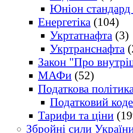
Юніон стандард
Енергетіка
(104)
Укртатнафта
(3)
Укртранснафта
(
Закон "Про внутрі
МАФи
(52)
Податкова політик
Податковий коде
Тарифи та ціни
(19
Збройні сили Україн