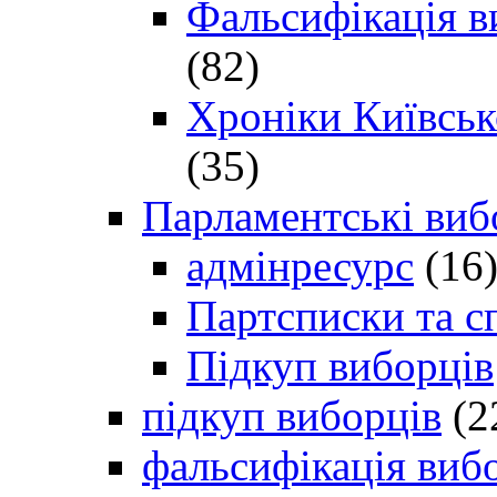
Фальсифікація в
(82)
Хроніки Київсько
(35)
Парламентські виб
адмінресурс
(16
Партсписки та с
Підкуп виборців
підкуп виборців
(2
фальсифікація виб