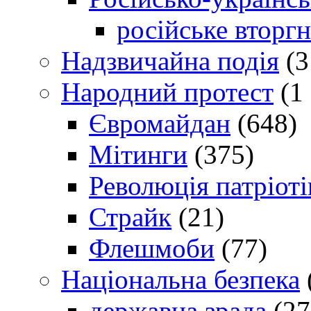
російське вторг
Надзвичайна подія
(3
Народний протест
(1 
Євромайдан
(648)
Мітинги
(375)
Революція патріоті
Страйк
(21)
Флешмоби
(77)
Національна безпека
державна зрада
(27