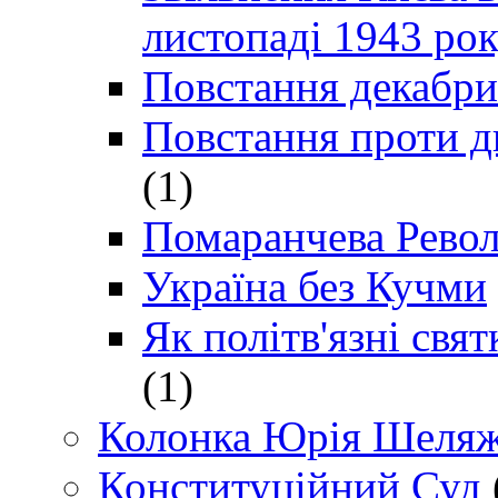
листопаді 1943 ро
Повстання декабри
Повстання проти д
(1)
Помаранчева Рево
Україна без Кучми
Як політв'язні св
(1)
Колонка Юрія Шеляж
Конституційний Суд