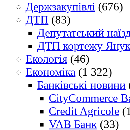
Держзакупівлі
(676)
ДТП
(83)
Депутатський наїз
ДТП кортежу Янук
Екологія
(46)
Економіка
(1 322)
Банківські новини
CityCommerce B
Credit Agricole
(
VAB Банк
(33)