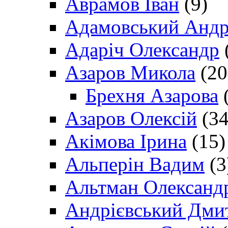
Аврамов Іван
(9)
Адамовський Андр
Адаріч Олександр
Азаров Микола
(20
Брехня Азарова
(
Азаров Олексій
(34
Акімова Ірина
(15)
Альперін Вадим
(3
Альтман Олександ
Андрієвський Дми