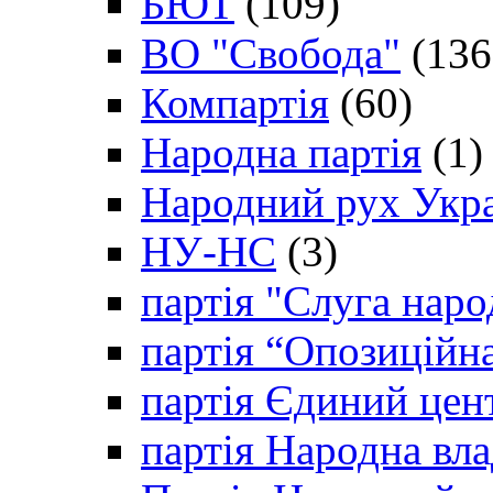
БЮТ
(109)
ВО "Свобода"
(136
Компартія
(60)
Народна партія
(1)
Народний рух Укр
НУ-НС
(3)
партія "Слуга наро
партія “Опозиційн
партія Єдиний цен
партія Народна вла