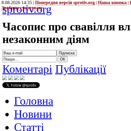
8.08.2026 14:35 |
Попередня версія sprotiv.org
|
Наша кнопка
|
sprotiv.org
Зробити стартовою
Часопис про свавілля в
незаконним діям
Коментарі
Публікації
Головна
Новини
Статті