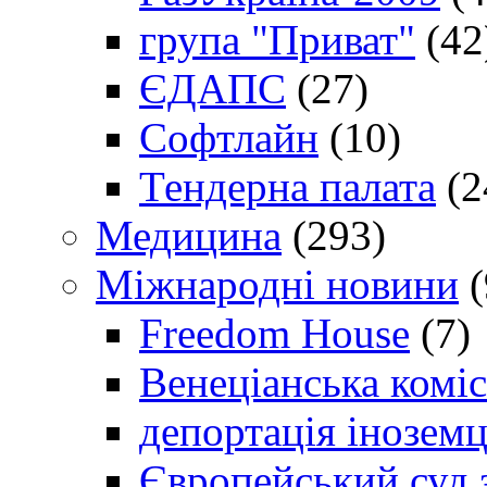
група "Приват"
(42
ЄДАПС
(27)
Софтлайн
(10)
Тендерна палата
(2
Медицина
(293)
Міжнародні новини
(
Freedom House
(7)
Венеціанська коміс
депортація іноземц
Європейський суд 