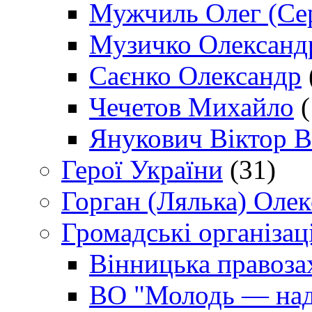
Мужчиль Олег (Сер
Музичко Олександ
Саєнко Олександр
Чечетов Михайло
(
Янукович Віктор В
Герої України
(31)
Горган (Лялька) Оле
Громадські організаці
Вінницька правоза
ВО "Молодь — над