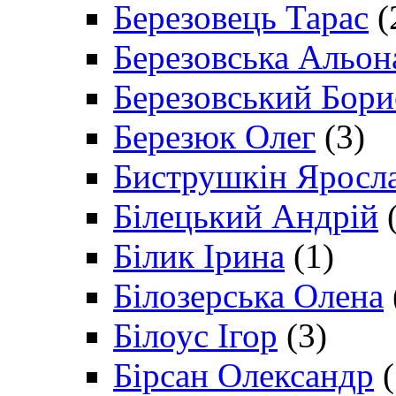
Березовець Тарас
(
Березовська Альон
Березовський Бори
Березюк Олег
(3)
Биструшкін Яросл
Білецький Андрій
(
Білик Ірина
(1)
Білозерська Олена
Білоус Ігор
(3)
Бірсан Олександр
(