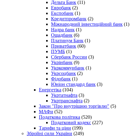
Дельта Банк
(11)
Евробанк
(2)
Експобанк
(1)
Кредитпромбанк
(2)
Міжнародний інвестиційний банк
(1)
Надра банк
(1)
Ощадбанк
(6)
Платинум Банк
(1)
Приватбанк
(60)
ПУМБ
(1)
Сбербанк России
(3)
Укрінбанк
(9)
Укркоммунбанк
(1)
Укрсоцбанк
(2)
Фідобанк
(1)
Юніон стандард банк
(3)
Енергетіка
(104)
Укртатнафта
(3)
Укртранснафта
(2)
Закон "Про внутрішню торгівлю"
(5)
МАФи
(52)
Податкова політика
(520)
Податковий кодекс
(227)
Тарифи та ціни
(199)
Збройні сили України
(249)