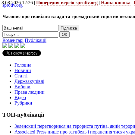
8.08.2026 12:26 |
Попередня версія sprotiv.org
|
Наша кнопка
|
sprotiv.org
Часопис про свавілля влади та громадський спротив незако
Коментарі
Публікації
Головна
Новини
Статті
Держзакупівлі
Вибори
Права людини
Відео
Рубрики
ТОП-публікації
Зеленский перетворився на терориста путіна, який терор
Associated Press пише про загибель і поранення тисяч ук