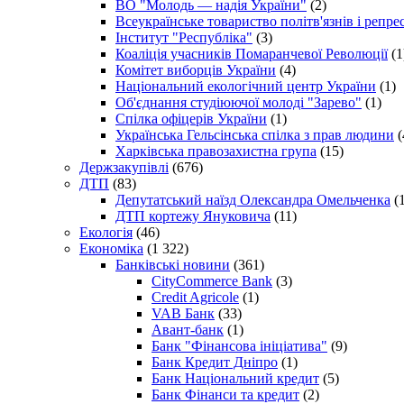
ВО "Молодь — надія України"
(2)
Всеукраїнське товариство політв'язнів і репр
Інститут "Республіка"
(3)
Коаліція учасників Помаранчевої Революції
(1
Комітет виборців України
(4)
Національний екологічний центр України
(1)
Об'єднання студіюючої молоді "Зарево"
(1)
Спілка офіцерів України
(1)
Українська Гельсінська спілка з прав людини
(
Харківська правозахистна група
(15)
Держзакупівлі
(676)
ДТП
(83)
Депутатський наїзд Олександра Омельченка
(1
ДТП кортежу Януковича
(11)
Екологія
(46)
Економіка
(1 322)
Банківські новини
(361)
CityCommerce Bank
(3)
Credit Agricole
(1)
VAB Банк
(33)
Авант-банк
(1)
Банк "Фінансова ініціатива"
(9)
Банк Кредит Дніпро
(1)
Банк Національний кредит
(5)
Банк Фінанси та кредит
(2)