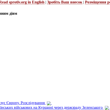
Read sprotiv.org in English
|
Зробіть Ваш внесок
|
Розміщення р
нним діям
изує Європу. Розслідування
раїнських військових на Курщині через держзраду Зеленського