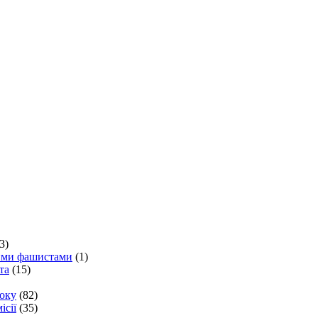
3)
кими фашистами
(1)
та
(15)
року
(82)
ісії
(35)