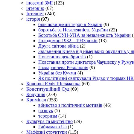
іноземні ЗМІ
(123)
інтерв’ю
(67)
Інтернет
(240)
історія
(97)
більшовицький терор в Україні
(9)
боротьба за Незалежність України
(22)
Боротьба ОУН-УПА за незалежність України
(
Голодомор 1932—1933 років
(13)
Друга світова війна
(2)
Звільнення Києва від німецьких окупантів у л
Повстання декабристів
(1)
Повстання проти диктатора Чаушеску у Румун
Помаранчева Революція
(9)
Україна без Кучми
(4)
Як політв'язні святкували Різдво у тюрмах Н
Колонка Юрія Шеляженка
(69)
Конституційний Суд
(69)
Корупція
(239)
Кримінал
(358)
вбивство з політичних мотивів
(46)
розшук
(5)
тероризм
(14)
Культура та мистецтво
(29)
Гайдамака.Ua
(1)
Мафіозні структури
(115)