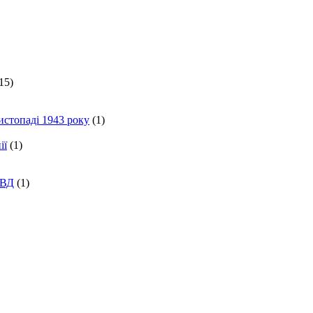
15)
истопаді 1943 року
(1)
ії
(1)
КВД
(1)