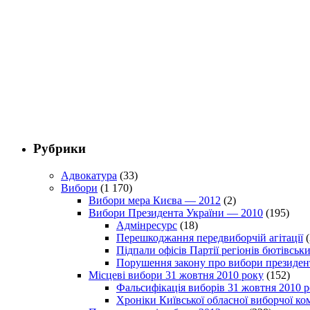
Рубрики
Адвокатура
(33)
Вибори
(1 170)
Вибори мера Києва — 2012
(2)
Вибори Президента України — 2010
(195)
Адмінресурс
(18)
Перешкоджання передвиборчій агітації
(
Підпали офісів Партії регіонів бютівсь
Порушення закону про вибори президен
Місцеві вибори 31 жовтня 2010 року
(152)
Фальсифікація виборів 31 жовтня 2010 
Хроніки Київської обласної виборчої ком