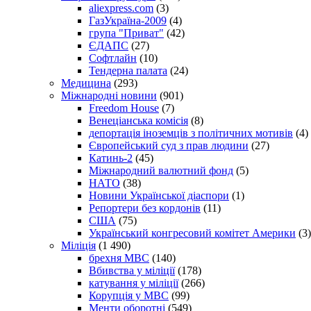
aliexpress.com
(3)
ГазУкраїна-2009
(4)
група "Приват"
(42)
ЄДАПС
(27)
Софтлайн
(10)
Тендерна палата
(24)
Медицина
(293)
Міжнародні новини
(901)
Freedom House
(7)
Венеціанська комісія
(8)
депортація іноземців з політичних мотивів
(4)
Європейський суд з прав людини
(27)
Катинь-2
(45)
Міжнародний валютний фонд
(5)
НАТО
(38)
Новини Української діаспори
(1)
Репортери без кордонів
(11)
США
(75)
Український конгресовий комітет Америки
(3)
Міліція
(1 490)
брехня МВС
(140)
Вбивства у міліції
(178)
катування у міліції
(266)
Корупція у МВС
(99)
Менти оборотні
(549)