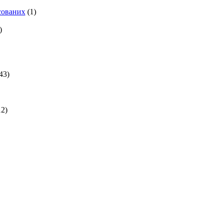
есованих
(1)
)
43)
2)