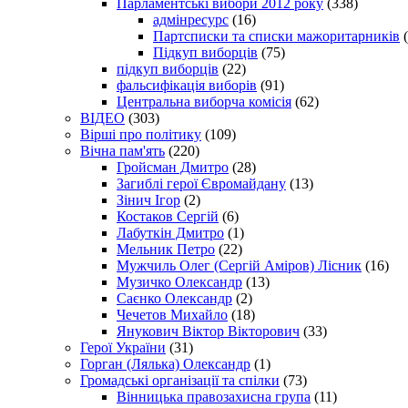
Парламентські вибори 2012 року
(338)
адмінресурс
(16)
Партсписки та списки мажоритарників
(
Підкуп виборців
(75)
підкуп виборців
(22)
фальсифікація виборів
(91)
Центральна виборча комісія
(62)
ВІДЕО
(303)
Вірші про політику
(109)
Вічна пам'ять
(220)
Гройсман Дмитро
(28)
Загиблі герої Євромайдану
(13)
Зінич Ігор
(2)
Костаков Сергій
(6)
Лабуткін Дмитро
(1)
Мельник Петро
(22)
Мужчиль Олег (Сергій Аміров) Лісник
(16)
Музичко Олександр
(13)
Саєнко Олександр
(2)
Чечетов Михайло
(18)
Янукович Віктор Вікторович
(33)
Герої України
(31)
Горган (Лялька) Олександр
(1)
Громадські організації та спілки
(73)
Вінницька правозахисна група
(11)