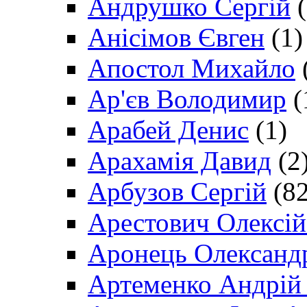
Андрушко Сергій
(
Анісімов Євген
(1)
Апостол Михайло
Ар'єв Володимир
(
Арабей Денис
(1)
Арахамія Давид
(2
Арбузов Сергій
(82
Арестович Олексі
Аронець Олександ
Артеменко Андрій