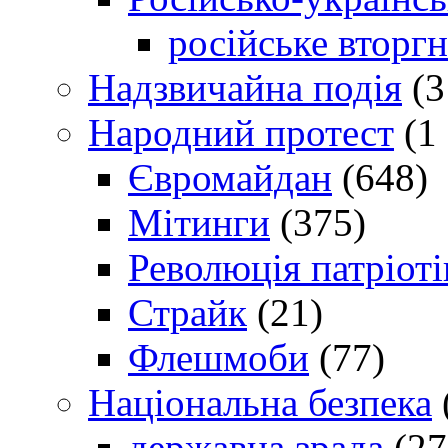
російське вторг
Надзвичайна подія
(3
Народний протест
(1 
Євромайдан
(648)
Мітинги
(375)
Революція патріоті
Страйк
(21)
Флешмоби
(77)
Національна безпека
державна зрада
(27