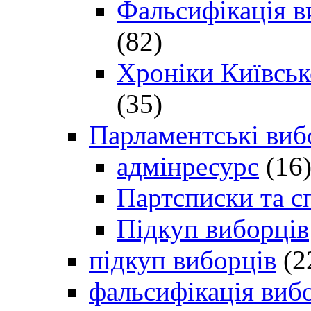
Фальсифікація в
(82)
Хроніки Київсько
(35)
Парламентські виб
адмінресурс
(16
Партсписки та с
Підкуп виборців
підкуп виборців
(2
фальсифікація виб