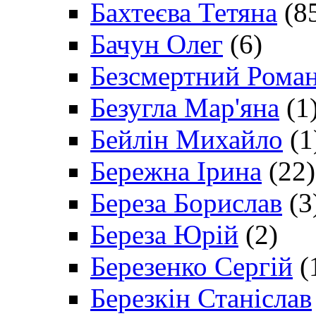
Бахтеєва Тетяна
(8
Бачун Олег
(6)
Безсмертний Рома
Безугла Мар'яна
(1
Бейлін Михайло
(1
Бережна Ірина
(22)
Береза Борислав
(3
Береза Юрій
(2)
Березенко Сергій
(
Березкін Станіслав