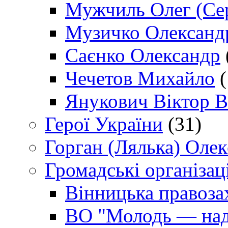
Мужчиль Олег (Сер
Музичко Олександ
Саєнко Олександр
Чечетов Михайло
(
Янукович Віктор В
Герої України
(31)
Горган (Лялька) Оле
Громадські організаці
Вінницька правоза
ВО "Молодь — над