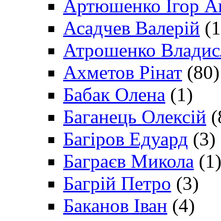
Артюшенко Ігор А
Асадчев Валерій
(1
Атрошенко Владис
Ахметов Рінат
(80)
Бабак Олена
(1)
Баганець Олексій
(
Багіров Едуард
(3)
Баграєв Микола
(1
Багрій Петро
(3)
Баканов Іван
(4)