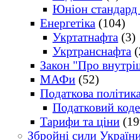
Юніон стандард
Енергетіка
(104)
Укртатнафта
(3)
Укртранснафта
(
Закон "Про внутрі
МАФи
(52)
Податкова політик
Податковий коде
Тарифи та ціни
(19
Збройні сили Україн