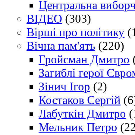
Центральна виборч
ВІДЕО
(303)
Вірші про політику
(
Вічна пам'ять
(220)
Гройсман Дмитро
Загиблі герої Євр
Зінич Ігор
(2)
Костаков Сергій
(6
Лабуткін Дмитро
(
Мельник Петро
(22