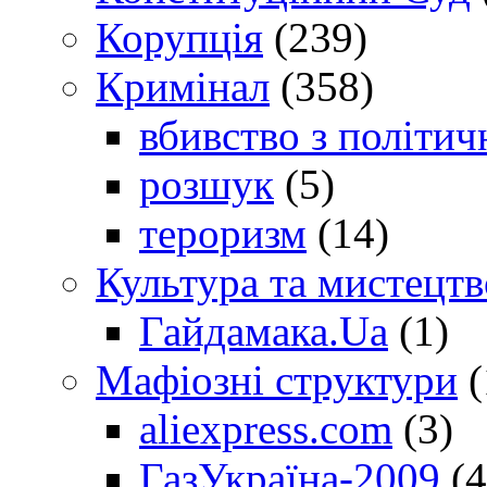
Корупція
(239)
Кримінал
(358)
вбивство з політич
розшук
(5)
тероризм
(14)
Культура та мистецтв
Гайдамака.Ua
(1)
Мафіозні структури
(
aliexpress.com
(3)
ГазУкраїна-2009
(4