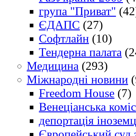
група "Приват"
(42
ЄДАПС
(27)
Софтлайн
(10)
Тендерна палата
(2
Медицина
(293)
Міжнародні новини
(
Freedom House
(7)
Венеціанська коміс
депортація іноземц
Європейський суд 