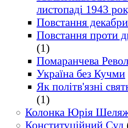
листопаді 1943 ро
Повстання декабри
Повстання проти д
(1)
Помаранчева Рево
Україна без Кучми
Як політв'язні св
(1)
Колонка Юрія Шеляж
Конституційний Суд