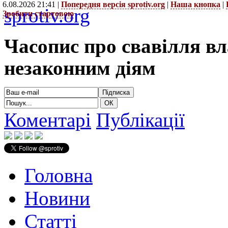
6.08.2026 21:41 |
Попередня версія sprotiv.org
|
Наша кнопка
|
sprotiv.org
Зробити стартовою
Часопис про свавілля в
незаконним діям
Коментарі
Публікації
Головна
Новини
Статті