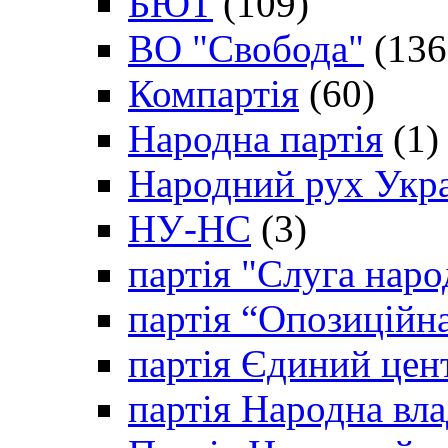
БЮТ
(109)
ВО "Свобода"
(136
Компартія
(60)
Народна партія
(1)
Народний рух Укр
НУ-НС
(3)
партія "Слуга наро
партія “Опозиційн
партія Єдиний цен
партія Народна вла