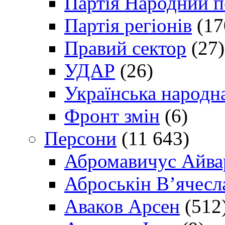
Партія Народний 
Партія регіонів
(17
Правий сектор
(27)
УДАР
(26)
Українська народна
Фронт змін
(6)
Персони
(11 643)
Абромавичус Айва
Аброськін В’ячесл
Аваков Арсен
(512