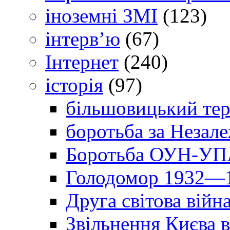
іноземні ЗМІ
(123)
інтерв’ю
(67)
Інтернет
(240)
історія
(97)
більшовицький тер
боротьба за Незал
Боротьба ОУН-УПА
Голодомор 1932—1
Друга світова війн
Звільнення Києва в