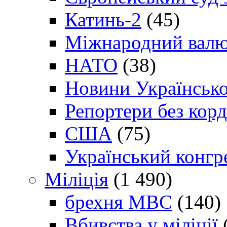
Катинь-2
(45)
Міжнародний валю
НАТО
(38)
Новини Українсько
Репортери без корд
США
(75)
Український конгр
Міліція
(1 490)
брехня МВС
(140)
Вбивства у міліції