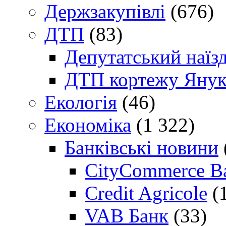
Держзакупівлі
(676)
ДТП
(83)
Депутатський наїз
ДТП кортежу Янук
Екологія
(46)
Економіка
(1 322)
Банківські новини
CityCommerce B
Credit Agricole
(
VAB Банк
(33)