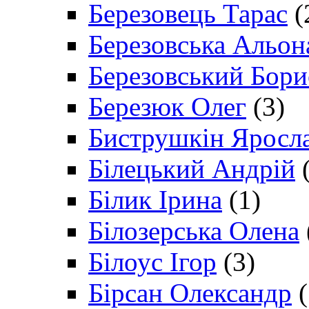
Березовець Тарас
(
Березовська Альон
Березовський Бори
Березюк Олег
(3)
Биструшкін Яросл
Білецький Андрій
(
Білик Ірина
(1)
Білозерська Олена
Білоус Ігор
(3)
Бірсан Олександр
(