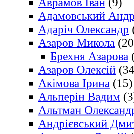
Аврамов Іван
(9)
Адамовський Андр
Адаріч Олександр
Азаров Микола
(20
Брехня Азарова
(
Азаров Олексій
(34
Акімова Ірина
(15)
Альперін Вадим
(3
Альтман Олександ
Андрієвський Дми