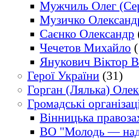
Мужчиль Олег (Сер
Музичко Олександ
Саєнко Олександр
Чечетов Михайло
(
Янукович Віктор В
Герої України
(31)
Горган (Лялька) Оле
Громадські організаці
Вінницька правоза
ВО "Молодь — над