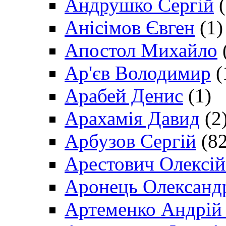
Андрушко Сергій
(
Анісімов Євген
(1)
Апостол Михайло
Ар'єв Володимир
(
Арабей Денис
(1)
Арахамія Давид
(2
Арбузов Сергій
(82
Арестович Олексі
Аронець Олександ
Артеменко Андрій