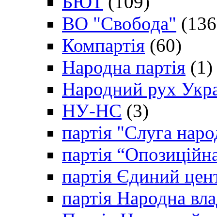
БЮТ
(109)
ВО "Свобода"
(136
Компартія
(60)
Народна партія
(1)
Народний рух Укр
НУ-НС
(3)
партія "Слуга наро
партія “Опозиційн
партія Єдиний цен
партія Народна вла