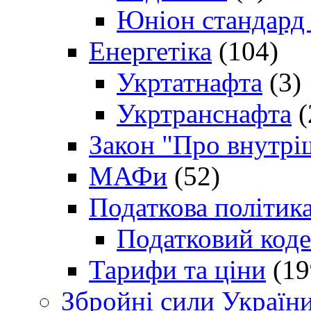
Юніон стандард
Енергетіка
(104)
Укртатнафта
(3)
Укртранснафта
(
Закон "Про внутрі
МАФи
(52)
Податкова політик
Податковий коде
Тарифи та ціни
(19
Збройні сили Україн