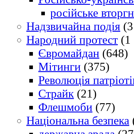
російське вторг
Надзвичайна подія
(3
Народний протест
(1 
Євромайдан
(648)
Мітинги
(375)
Революція патріоті
Страйк
(21)
Флешмоби
(77)
Національна безпека
державна зрада
(27