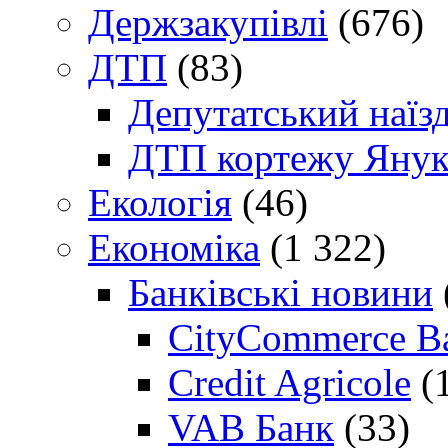
Держзакупівлі
(676)
ДТП
(83)
Депутатський наїз
ДТП кортежу Янук
Екологія
(46)
Економіка
(1 322)
Банківські новини
CityCommerce B
Credit Agricole
(
VAB Банк
(33)