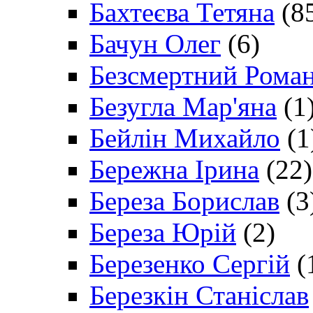
Бахтеєва Тетяна
(8
Бачун Олег
(6)
Безсмертний Рома
Безугла Мар'яна
(1
Бейлін Михайло
(1
Бережна Ірина
(22)
Береза Борислав
(3
Береза Юрій
(2)
Березенко Сергій
(
Березкін Станіслав