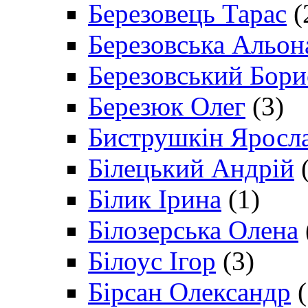
Березовець Тарас
(
Березовська Альон
Березовський Бори
Березюк Олег
(3)
Биструшкін Яросл
Білецький Андрій
(
Білик Ірина
(1)
Білозерська Олена
Білоус Ігор
(3)
Бірсан Олександр
(