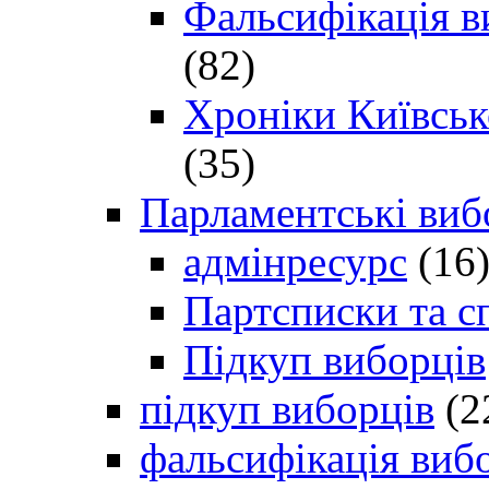
Фальсифікація в
(82)
Хроніки Київсько
(35)
Парламентські виб
адмінресурс
(16
Партсписки та с
Підкуп виборців
підкуп виборців
(2
фальсифікація виб