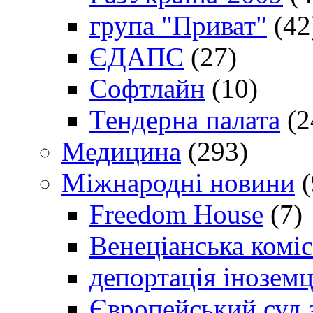
група "Приват"
(42
ЄДАПС
(27)
Софтлайн
(10)
Тендерна палата
(2
Медицина
(293)
Міжнародні новини
(
Freedom House
(7)
Венеціанська коміс
депортація іноземц
Європейський суд 