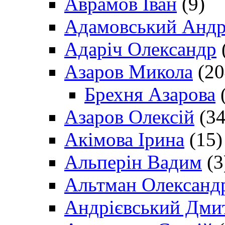
Аврамов Іван
(9)
Адамовський Андр
Адаріч Олександр
Азаров Микола
(20
Брехня Азарова
(
Азаров Олексій
(34
Акімова Ірина
(15)
Альперін Вадим
(3
Альтман Олександ
Андрієвський Дми