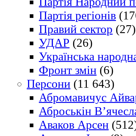
Партія Народний 
Партія регіонів
(17
Правий сектор
(27)
УДАР
(26)
Українська народна
Фронт змін
(6)
Персони
(11 643)
Абромавичус Айва
Аброськін В’ячесл
Аваков Арсен
(512