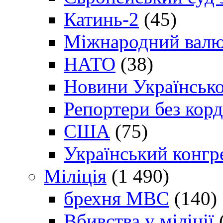
Катинь-2
(45)
Міжнародний валю
НАТО
(38)
Новини Українсько
Репортери без корд
США
(75)
Український конгр
Міліція
(1 490)
брехня МВС
(140)
Вбивства у міліції