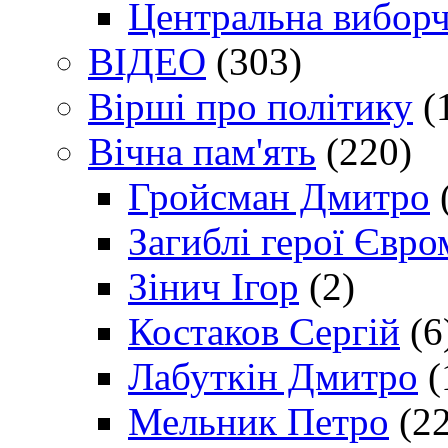
Центральна виборч
ВІДЕО
(303)
Вірші про політику
(
Вічна пам'ять
(220)
Гройсман Дмитро
Загиблі герої Євр
Зінич Ігор
(2)
Костаков Сергій
(6
Лабуткін Дмитро
(
Мельник Петро
(22