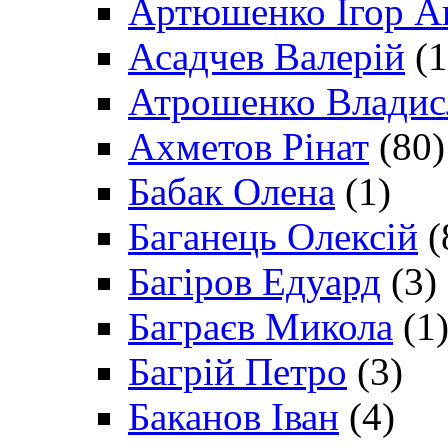
Артюшенко Ігор А
Асадчев Валерій
(1
Атрошенко Владис
Ахметов Рінат
(80)
Бабак Олена
(1)
Баганець Олексій
(
Багіров Едуард
(3)
Баграєв Микола
(1
Багрій Петро
(3)
Баканов Іван
(4)