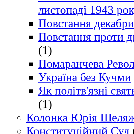
листопаді 1943 ро
Повстання декабри
Повстання проти д
(1)
Помаранчева Рево
Україна без Кучми
Як політв'язні св
(1)
Колонка Юрія Шеляж
Конституційний Суд