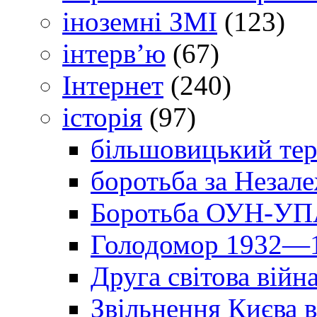
іноземні ЗМІ
(123)
інтерв’ю
(67)
Інтернет
(240)
історія
(97)
більшовицький тер
боротьба за Незал
Боротьба ОУН-УПА
Голодомор 1932—1
Друга світова війн
Звільнення Києва в