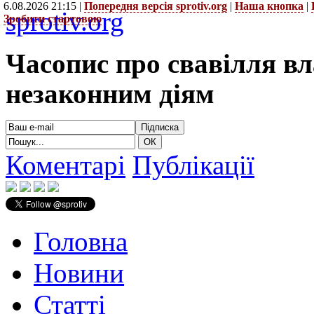
6.08.2026 21:15 |
Попередня версія sprotiv.org
|
Наша кнопка
|
sprotiv.org
Зробити стартовою
Часопис про свавілля в
незаконним діям
Коментарі
Публікації
Головна
Новини
Статті