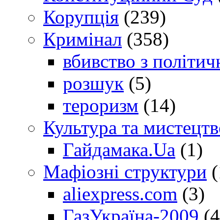
Корупція
(239)
Кримінал
(358)
вбивство з політич
розшук
(5)
тероризм
(14)
Культура та мистецтв
Гайдамака.Ua
(1)
Мафіозні структури
(
aliexpress.com
(3)
ГазУкраїна-2009
(4