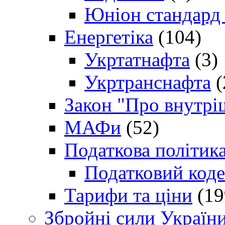
Юніон стандард
Енергетіка
(104)
Укртатнафта
(3)
Укртранснафта
(
Закон "Про внутрі
МАФи
(52)
Податкова політик
Податковий коде
Тарифи та ціни
(19
Збройні сили Україн