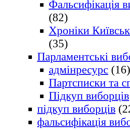
Фальсифікація в
(82)
Хроніки Київсько
(35)
Парламентські виб
адмінресурс
(16
Партсписки та с
Підкуп виборців
підкуп виборців
(2
фальсифікація виб