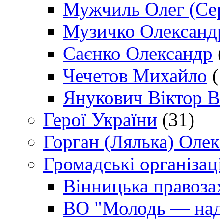
Мужчиль Олег (Сер
Музичко Олександ
Саєнко Олександр
Чечетов Михайло
(
Янукович Віктор В
Герої України
(31)
Горган (Лялька) Оле
Громадські організаці
Вінницька правоза
ВО "Молодь — над