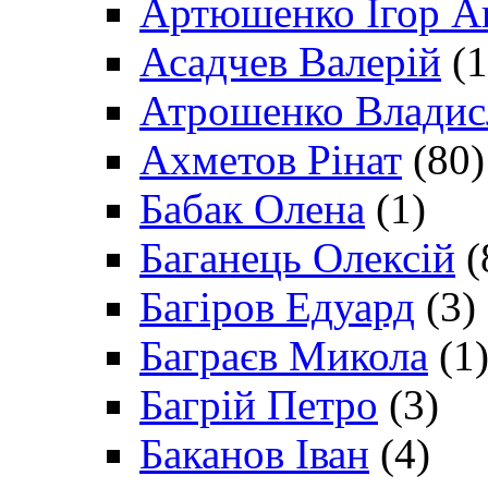
Артюшенко Ігор А
Асадчев Валерій
(1
Атрошенко Владис
Ахметов Рінат
(80)
Бабак Олена
(1)
Баганець Олексій
(
Багіров Едуард
(3)
Баграєв Микола
(1
Багрій Петро
(3)
Баканов Іван
(4)