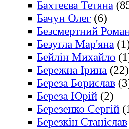
Бахтеєва Тетяна
(8
Бачун Олег
(6)
Безсмертний Рома
Безугла Мар'яна
(1
Бейлін Михайло
(1
Бережна Ірина
(22)
Береза Борислав
(3
Береза Юрій
(2)
Березенко Сергій
(
Березкін Станіслав