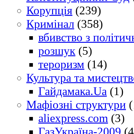
Корупція
(239)
Кримінал
(358)
вбивство з політич
розшук
(5)
тероризм
(14)
Культура та мистецтв
Гайдамака.Ua
(1)
Мафіозні структури
(
aliexpress.com
(3)
ГазУкраїна-2009
(4