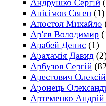
Андрушко Сергій
(
Анісімов Євген
(1)
Апостол Михайло
Ар'єв Володимир
(
Арабей Денис
(1)
Арахамія Давид
(2
Арбузов Сергій
(82
Арестович Олексі
Аронець Олександ
Артеменко Андрій