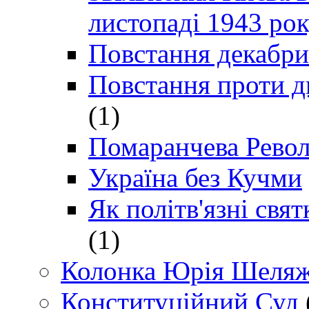
листопаді 1943 ро
Повстання декабри
Повстання проти д
(1)
Помаранчева Рево
Україна без Кучми
Як політв'язні св
(1)
Колонка Юрія Шеляж
Конституційний Суд