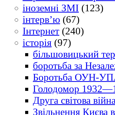
іноземні ЗМІ
(123)
інтерв’ю
(67)
Інтернет
(240)
історія
(97)
більшовицький тер
боротьба за Незал
Боротьба ОУН-УПА
Голодомор 1932—1
Друга світова війн
Звільнення Києва в