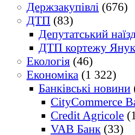
Держзакупівлі
(676)
ДТП
(83)
Депутатський наїз
ДТП кортежу Янук
Екологія
(46)
Економіка
(1 322)
Банківські новини
CityCommerce B
Credit Agricole
(
VAB Банк
(33)