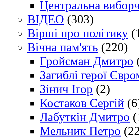
Центральна виборч
ВІДЕО
(303)
Вірші про політику
(
Вічна пам'ять
(220)
Гройсман Дмитро
Загиблі герої Євр
Зінич Ігор
(2)
Костаков Сергій
(6
Лабуткін Дмитро
(
Мельник Петро
(22