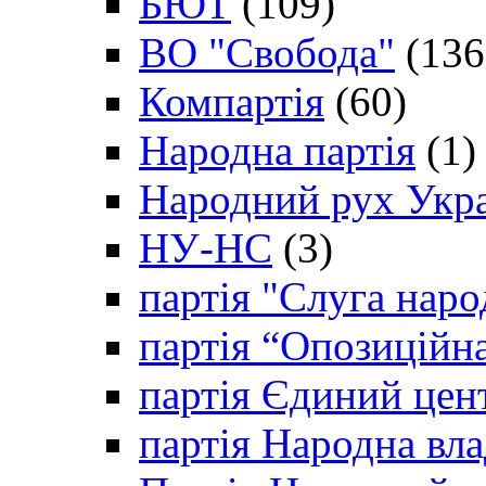
БЮТ
(109)
ВО "Свобода"
(136
Компартія
(60)
Народна партія
(1)
Народний рух Укр
НУ-НС
(3)
партія "Слуга наро
партія “Опозиційн
партія Єдиний цен
партія Народна вла