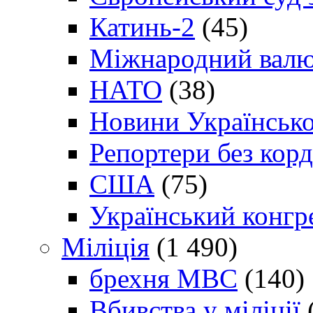
Катинь-2
(45)
Міжнародний валю
НАТО
(38)
Новини Українсько
Репортери без корд
США
(75)
Український конгр
Міліція
(1 490)
брехня МВС
(140)
Вбивства у міліції