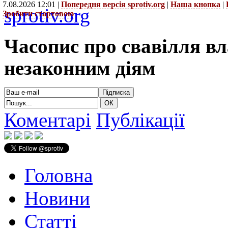
7.08.2026 12:01 |
Попередня версія sprotiv.org
|
Наша кнопка
|
sprotiv.org
Зробити стартовою
Часопис про свавілля в
незаконним діям
Коментарі
Публікації
Головна
Новини
Статті