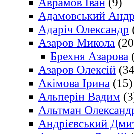
Аврамов Іван
(9)
Адамовський Андр
Адаріч Олександр
Азаров Микола
(20
Брехня Азарова
(
Азаров Олексій
(34
Акімова Ірина
(15)
Альперін Вадим
(3
Альтман Олександ
Андрієвський Дми