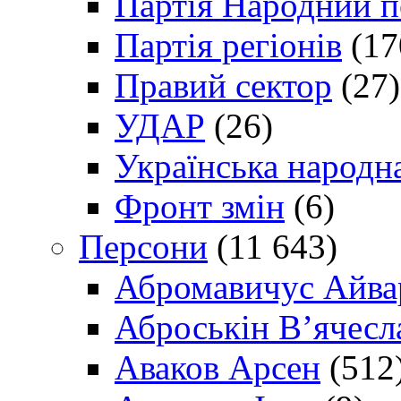
Партія Народний 
Партія регіонів
(17
Правий сектор
(27)
УДАР
(26)
Українська народна
Фронт змін
(6)
Персони
(11 643)
Абромавичус Айва
Аброськін В’ячесл
Аваков Арсен
(512