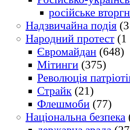
російське вторг
Надзвичайна подія
(3
Народний протест
(1 
Євромайдан
(648)
Мітинги
(375)
Революція патріоті
Страйк
(21)
Флешмоби
(77)
Національна безпека
державна зрада
(27