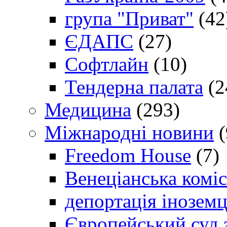
група "Приват"
(42
ЄДАПС
(27)
Софтлайн
(10)
Тендерна палата
(2
Медицина
(293)
Міжнародні новини
(
Freedom House
(7)
Венеціанська коміс
депортація іноземц
Європейський суд 