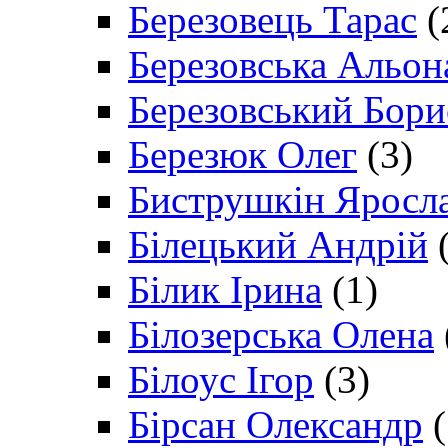
Березовець Тарас
(
Березовська Альон
Березовський Бори
Березюк Олег
(3)
Биструшкін Яросл
Білецький Андрій
(
Білик Ірина
(1)
Білозерська Олена
Білоус Ігор
(3)
Бірсан Олександр
(