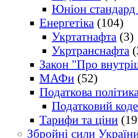
Юніон стандард
Енергетіка
(104)
Укртатнафта
(3)
Укртранснафта
(
Закон "Про внутрі
МАФи
(52)
Податкова політик
Податковий коде
Тарифи та ціни
(19
Збройні сили Україн