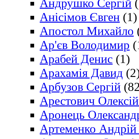
Андрушко Сергій
(
Анісімов Євген
(1)
Апостол Михайло
Ар'єв Володимир
(
Арабей Денис
(1)
Арахамія Давид
(2
Арбузов Сергій
(82
Арестович Олексі
Аронець Олександ
Артеменко Андрій