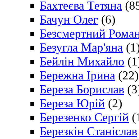
Бахтеєва Тетяна
(8
Бачун Олег
(6)
Безсмертний Рома
Безугла Мар'яна
(1
Бейлін Михайло
(1
Бережна Ірина
(22)
Береза Борислав
(3
Береза Юрій
(2)
Березенко Сергій
(
Березкін Станіслав