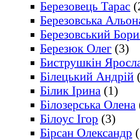
Березовець Тарас
(
Березовська Альон
Березовський Бори
Березюк Олег
(3)
Биструшкін Яросл
Білецький Андрій
(
Білик Ірина
(1)
Білозерська Олена
Білоус Ігор
(3)
Бірсан Олександр
(