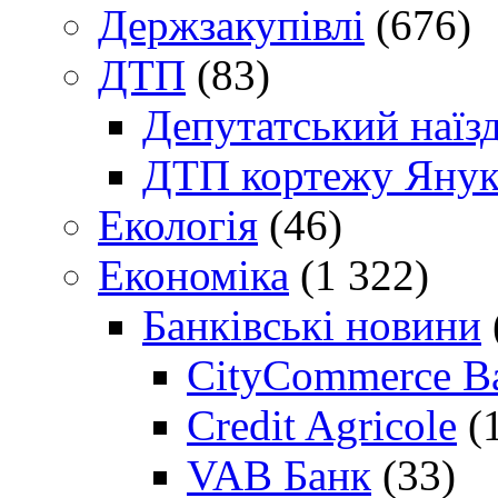
Держзакупівлі
(676)
ДТП
(83)
Депутатський наїз
ДТП кортежу Янук
Екологія
(46)
Економіка
(1 322)
Банківські новини
CityCommerce B
Credit Agricole
(
VAB Банк
(33)