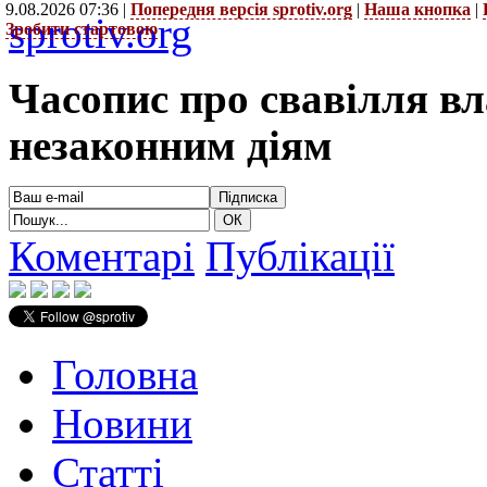
9.08.2026 07:36 |
Попередня версія sprotiv.org
|
Наша кнопка
|
sprotiv.org
Зробити стартовою
Часопис про свавілля в
незаконним діям
Коментарі
Публікації
Головна
Новини
Статті