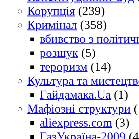
Корупція
(239)
Кримінал
(358)
вбивство з політич
розшук
(5)
тероризм
(14)
Культура та мистецтв
Гайдамака.Ua
(1)
Мафіозні структури
(
aliexpress.com
(3)
ГазУкраїна-2009
(4