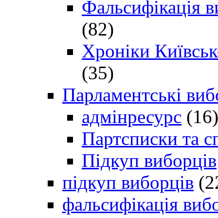
Фальсифікація в
(82)
Хроніки Київсько
(35)
Парламентські виб
адмінресурс
(16
Партсписки та с
Підкуп виборців
підкуп виборців
(2
фальсифікація виб