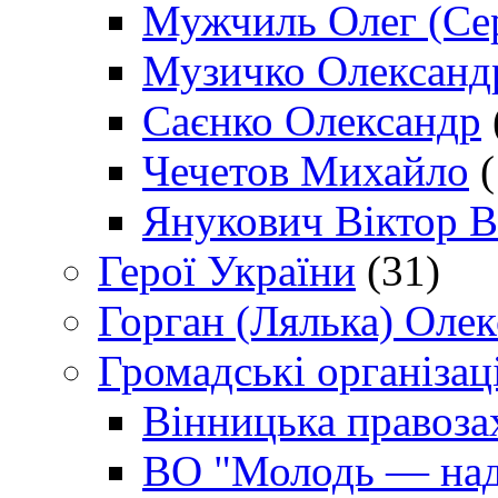
Мужчиль Олег (Сер
Музичко Олександ
Саєнко Олександр
Чечетов Михайло
(
Янукович Віктор В
Герої України
(31)
Горган (Лялька) Оле
Громадські організаці
Вінницька правоза
ВО "Молодь — над