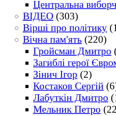
Центральна виборч
ВІДЕО
(303)
Вірші про політику
(
Вічна пам'ять
(220)
Гройсман Дмитро
Загиблі герої Євр
Зінич Ігор
(2)
Костаков Сергій
(6
Лабуткін Дмитро
(
Мельник Петро
(22