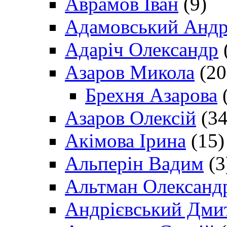
Аврамов Іван
(9)
Адамовський Андр
Адаріч Олександр
Азаров Микола
(20
Брехня Азарова
(
Азаров Олексій
(34
Акімова Ірина
(15)
Альперін Вадим
(3
Альтман Олександ
Андрієвський Дми