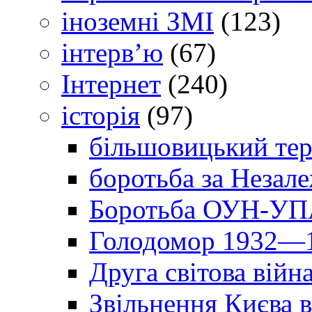
іноземні ЗМІ
(123)
інтерв’ю
(67)
Інтернет
(240)
історія
(97)
більшовицький тер
боротьба за Незал
Боротьба ОУН-УПА
Голодомор 1932—1
Друга світова війн
Звільнення Києва в