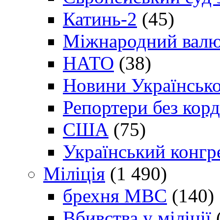
Катинь-2
(45)
Міжнародний валю
НАТО
(38)
Новини Українсько
Репортери без корд
США
(75)
Український конгр
Міліція
(1 490)
брехня МВС
(140)
Вбивства у міліції