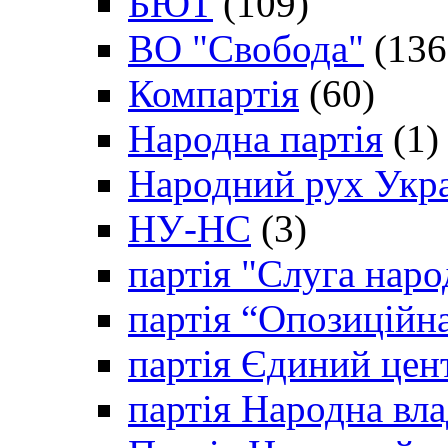
БЮТ
(109)
ВО "Свобода"
(136
Компартія
(60)
Народна партія
(1)
Народний рух Укр
НУ-НС
(3)
партія "Слуга наро
партія “Опозиційн
партія Єдиний цен
партія Народна вла