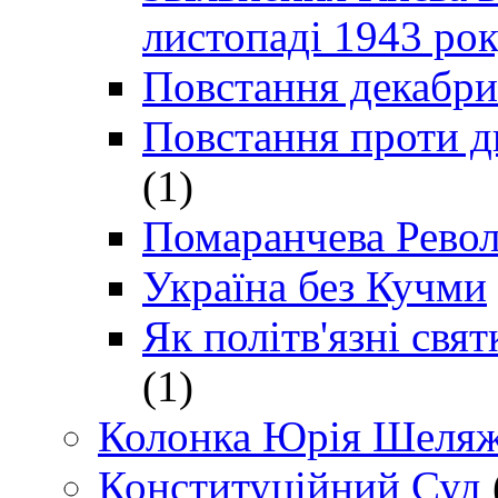
листопаді 1943 ро
Повстання декабри
Повстання проти д
(1)
Помаранчева Рево
Україна без Кучми
Як політв'язні св
(1)
Колонка Юрія Шеляж
Конституційний Суд