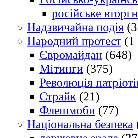
російське вторг
Надзвичайна подія
(3
Народний протест
(1 
Євромайдан
(648)
Мітинги
(375)
Революція патріоті
Страйк
(21)
Флешмоби
(77)
Національна безпека
державна зрада
(27