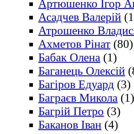
Артюшенко Ігор А
Асадчев Валерій
(1
Атрошенко Владис
Ахметов Рінат
(80)
Бабак Олена
(1)
Баганець Олексій
(
Багіров Едуард
(3)
Баграєв Микола
(1
Багрій Петро
(3)
Баканов Іван
(4)