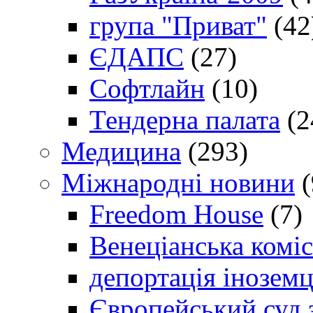
група "Приват"
(42
ЄДАПС
(27)
Софтлайн
(10)
Тендерна палата
(2
Медицина
(293)
Міжнародні новини
(
Freedom House
(7)
Венеціанська коміс
депортація іноземц
Європейський суд 