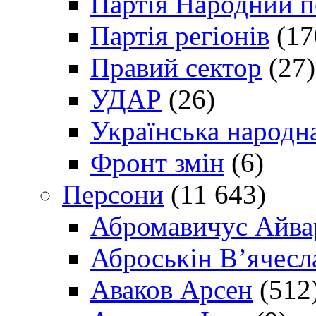
Партія Народний 
Партія регіонів
(17
Правий сектор
(27)
УДАР
(26)
Українська народна
Фронт змін
(6)
Персони
(11 643)
Абромавичус Айва
Аброськін В’ячесл
Аваков Арсен
(512