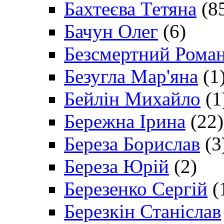
Бахтеєва Тетяна
(8
Бачун Олег
(6)
Безсмертний Рома
Безугла Мар'яна
(1
Бейлін Михайло
(1
Бережна Ірина
(22)
Береза Борислав
(3
Береза Юрій
(2)
Березенко Сергій
(
Березкін Станіслав