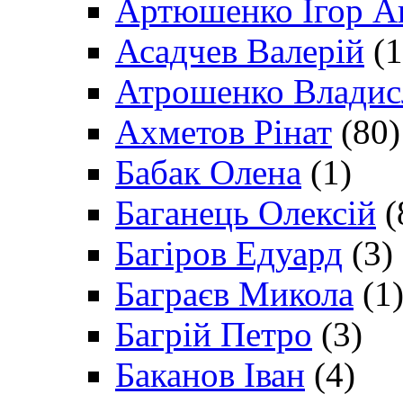
Артюшенко Ігор А
Асадчев Валерій
(1
Атрошенко Владис
Ахметов Рінат
(80)
Бабак Олена
(1)
Баганець Олексій
(
Багіров Едуард
(3)
Баграєв Микола
(1
Багрій Петро
(3)
Баканов Іван
(4)