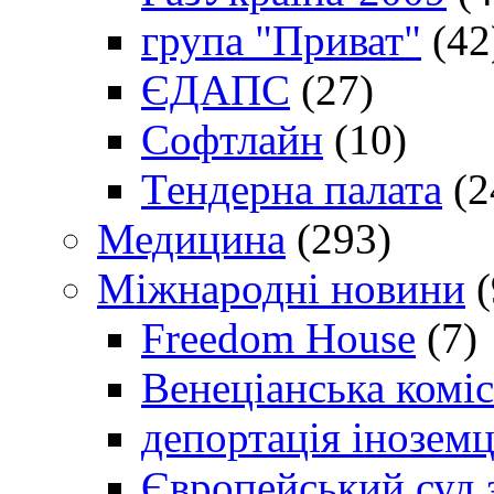
група "Приват"
(42
ЄДАПС
(27)
Софтлайн
(10)
Тендерна палата
(2
Медицина
(293)
Міжнародні новини
(
Freedom House
(7)
Венеціанська коміс
депортація іноземц
Європейський суд 