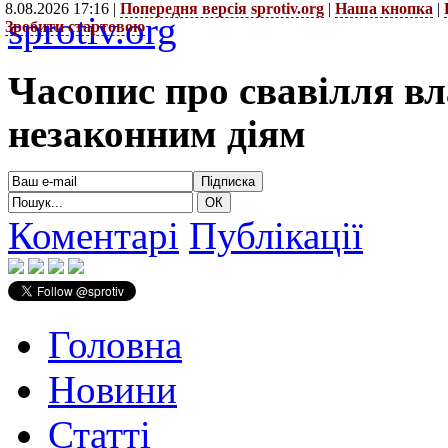
8.08.2026 17:16 |
Попередня версія sprotiv.org
|
Наша кнопка
|
sprotiv.org
Зробити стартовою
Часопис про свавілля в
незаконним діям
Коментарі
Публікації
Головна
Новини
Статті