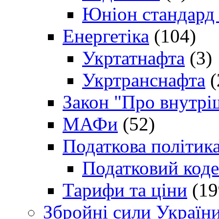
Юніон стандард
Енергетіка
(104)
Укртатнафта
(3)
Укртранснафта
(
Закон "Про внутрі
МАФи
(52)
Податкова політик
Податковий коде
Тарифи та ціни
(19
Збройні сили Україн