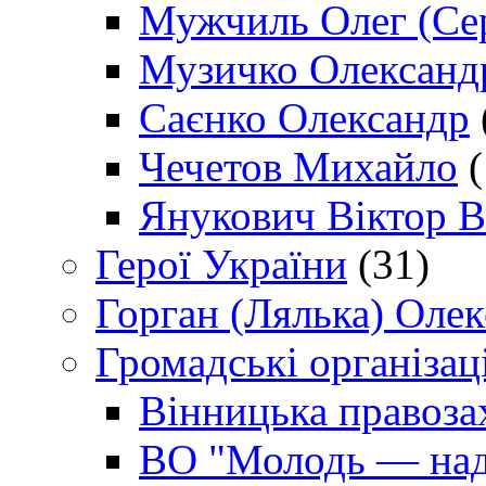
Мужчиль Олег (Сер
Музичко Олександ
Саєнко Олександр
Чечетов Михайло
(
Янукович Віктор В
Герої України
(31)
Горган (Лялька) Оле
Громадські організаці
Вінницька правоза
ВО "Молодь — над