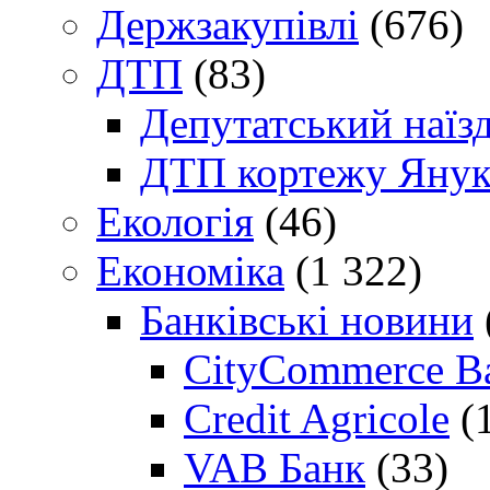
Держзакупівлі
(676)
ДТП
(83)
Депутатський наїз
ДТП кортежу Янук
Екологія
(46)
Економіка
(1 322)
Банківські новини
CityCommerce B
Credit Agricole
(
VAB Банк
(33)