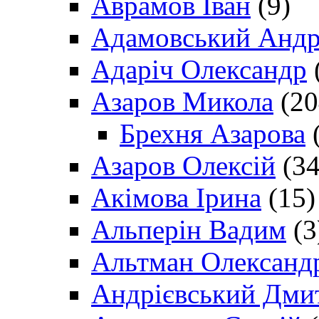
Аврамов Іван
(9)
Адамовський Андр
Адаріч Олександр
Азаров Микола
(20
Брехня Азарова
(
Азаров Олексій
(34
Акімова Ірина
(15)
Альперін Вадим
(3
Альтман Олександ
Андрієвський Дми