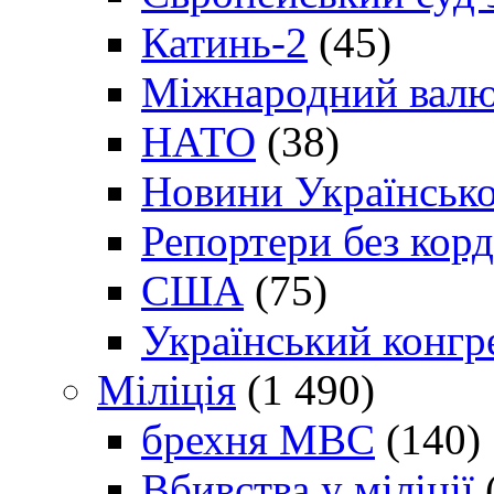
Катинь-2
(45)
Міжнародний валю
НАТО
(38)
Новини Українсько
Репортери без корд
США
(75)
Український конгр
Міліція
(1 490)
брехня МВС
(140)
Вбивства у міліції