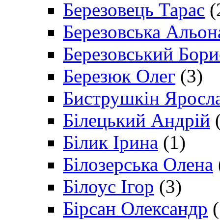
Березовець Тарас
(
Березовська Альон
Березовський Бори
Березюк Олег
(3)
Биструшкін Яросл
Білецький Андрій
(
Білик Ірина
(1)
Білозерська Олена
Білоус Ігор
(3)
Бірсан Олександр
(