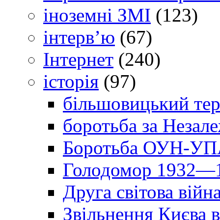
іноземні ЗМІ
(123)
інтерв’ю
(67)
Інтернет
(240)
історія
(97)
більшовицький тер
боротьба за Незал
Боротьба ОУН-УПА
Голодомор 1932—1
Друга світова війн
Звільнення Києва в