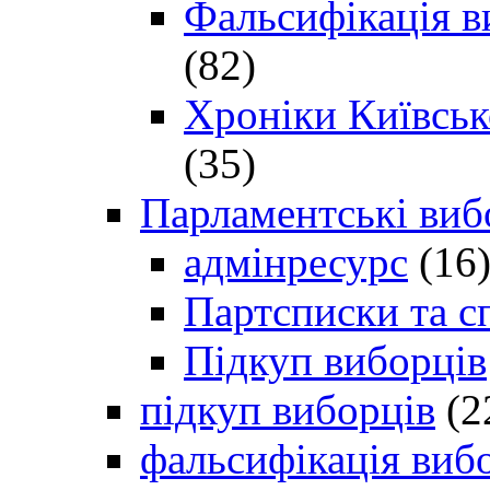
Фальсифікація в
(82)
Хроніки Київсько
(35)
Парламентські виб
адмінресурс
(16
Партсписки та с
Підкуп виборців
підкуп виборців
(2
фальсифікація виб