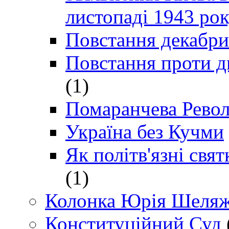
листопаді 1943 ро
Повстання декабри
Повстання проти д
(1)
Помаранчева Рево
Україна без Кучми
Як політв'язні св
(1)
Колонка Юрія Шеляж
Конституційний Суд