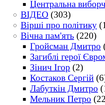
Центральна виборч
ВІДЕО
(303)
Вірші про політику
(
Вічна пам'ять
(220)
Гройсман Дмитро
Загиблі герої Євр
Зінич Ігор
(2)
Костаков Сергій
(6
Лабуткін Дмитро
(
Мельник Петро
(22