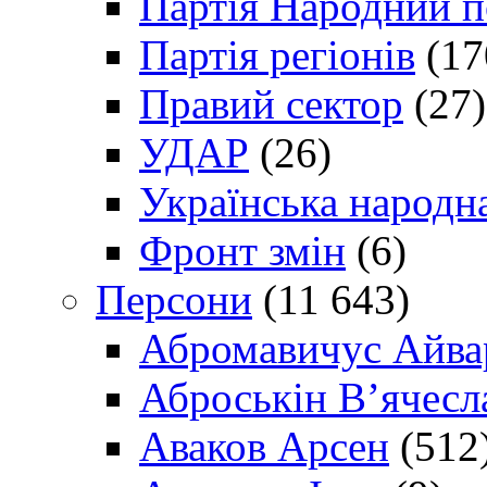
Партія Народний 
Партія регіонів
(17
Правий сектор
(27)
УДАР
(26)
Українська народна
Фронт змін
(6)
Персони
(11 643)
Абромавичус Айва
Аброськін В’ячесл
Аваков Арсен
(512