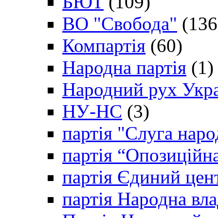
БЮТ
(109)
ВО "Свобода"
(136
Компартія
(60)
Народна партія
(1)
Народний рух Укр
НУ-НС
(3)
партія "Слуга наро
партія “Опозиційн
партія Єдиний цен
партія Народна вла