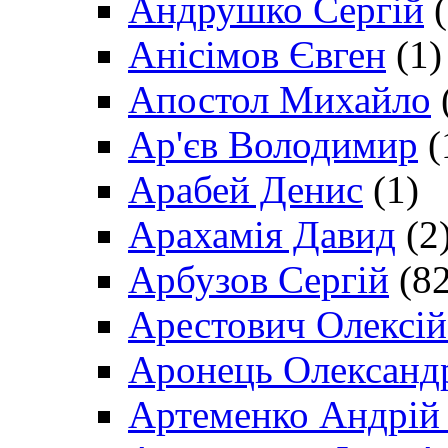
Андрушко Сергій
(
Анісімов Євген
(1)
Апостол Михайло
Ар'єв Володимир
(
Арабей Денис
(1)
Арахамія Давид
(2
Арбузов Сергій
(82
Арестович Олексі
Аронець Олександ
Артеменко Андрій