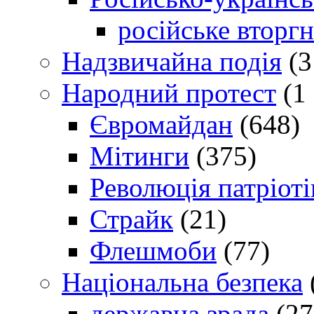
російське вторг
Надзвичайна подія
(3
Народний протест
(1 
Євромайдан
(648)
Мітинги
(375)
Революція патріоті
Страйк
(21)
Флешмоби
(77)
Національна безпека
державна зрада
(27