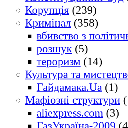
Корупція
(239)
Кримінал
(358)
вбивство з політич
розшук
(5)
тероризм
(14)
Культура та мистецтв
Гайдамака.Ua
(1)
Мафіозні структури
(
aliexpress.com
(3)
ГазУкраїна-2009
(4