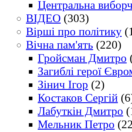
Центральна виборч
ВІДЕО
(303)
Вірші про політику
(
Вічна пам'ять
(220)
Гройсман Дмитро
Загиблі герої Євр
Зінич Ігор
(2)
Костаков Сергій
(6
Лабуткін Дмитро
(
Мельник Петро
(22