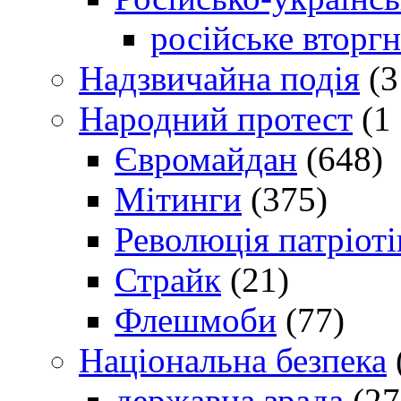
російське вторг
Надзвичайна подія
(3
Народний протест
(1 
Євромайдан
(648)
Мітинги
(375)
Революція патріоті
Страйк
(21)
Флешмоби
(77)
Національна безпека
державна зрада
(27