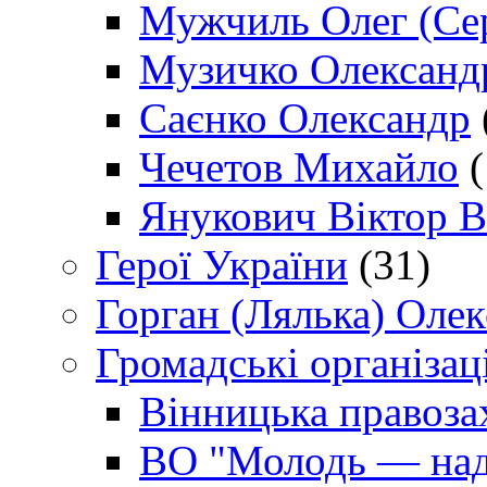
Мужчиль Олег (Сер
Музичко Олександ
Саєнко Олександр
Чечетов Михайло
(
Янукович Віктор В
Герої України
(31)
Горган (Лялька) Оле
Громадські організаці
Вінницька правоза
ВО "Молодь — над