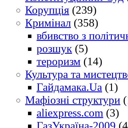
Корупція
(239)
Кримінал
(358)
вбивство з політич
розшук
(5)
тероризм
(14)
Культура та мистецтв
Гайдамака.Ua
(1)
Мафіозні структури
(
aliexpress.com
(3)
ГазУкраїна-2009
(4