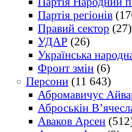
Партія Народний 
Партія регіонів
(17
Правий сектор
(27)
УДАР
(26)
Українська народна
Фронт змін
(6)
Персони
(11 643)
Абромавичус Айва
Аброськін В’ячесл
Аваков Арсен
(512