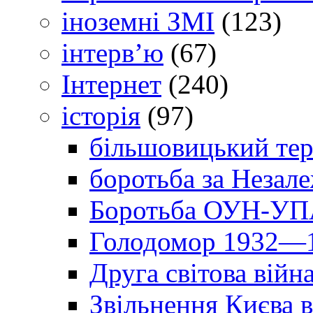
іноземні ЗМІ
(123)
інтерв’ю
(67)
Інтернет
(240)
історія
(97)
більшовицький тер
боротьба за Незал
Боротьба ОУН-УПА
Голодомор 1932—1
Друга світова війн
Звільнення Києва в