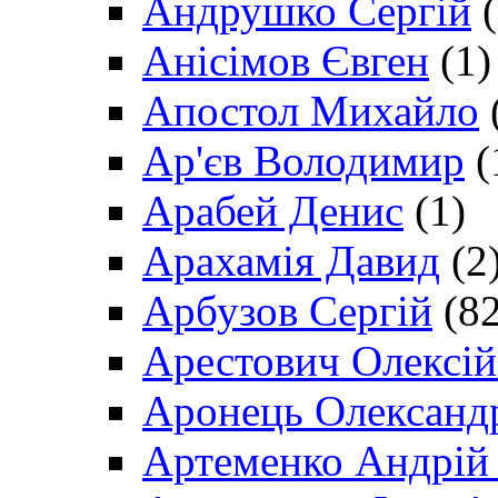
Андрушко Сергій
(
Анісімов Євген
(1)
Апостол Михайло
Ар'єв Володимир
(
Арабей Денис
(1)
Арахамія Давид
(2
Арбузов Сергій
(82
Арестович Олексі
Аронець Олександ
Артеменко Андрій