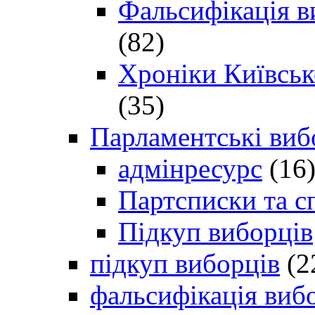
Фальсифікація в
(82)
Хроніки Київсько
(35)
Парламентські виб
адмінресурс
(16
Партсписки та с
Підкуп виборців
підкуп виборців
(2
фальсифікація виб