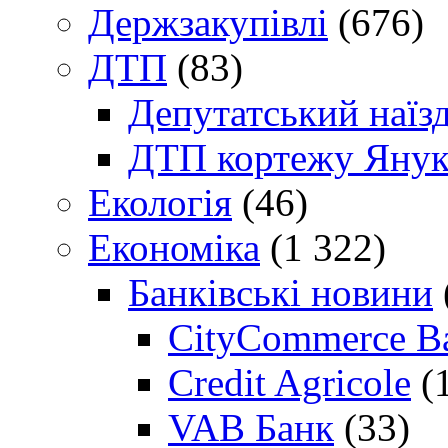
Держзакупівлі
(676)
ДТП
(83)
Депутатський наїз
ДТП кортежу Янук
Екологія
(46)
Економіка
(1 322)
Банківські новини
CityCommerce B
Credit Agricole
(
VAB Банк
(33)