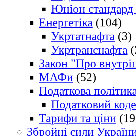
Юніон стандард
Енергетіка
(104)
Укртатнафта
(3)
Укртранснафта
(
Закон "Про внутрі
МАФи
(52)
Податкова політик
Податковий коде
Тарифи та ціни
(19
Збройні сили Україн