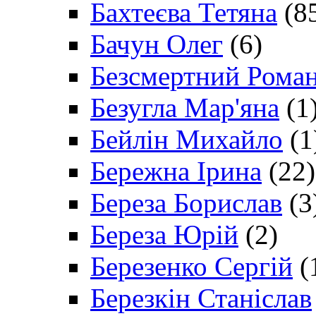
Бахтеєва Тетяна
(8
Бачун Олег
(6)
Безсмертний Рома
Безугла Мар'яна
(1
Бейлін Михайло
(1
Бережна Ірина
(22)
Береза Борислав
(3
Береза Юрій
(2)
Березенко Сергій
(
Березкін Станіслав