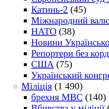
Катинь-2
(45)
Міжнародний валю
НАТО
(38)
Новини Українсько
Репортери без корд
США
(75)
Український конгр
Міліція
(1 490)
брехня МВС
(140)
Вбивства у міліції