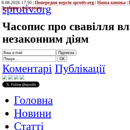
8.08.2026 17:50 |
Попередня версія sprotiv.org
|
Наша кнопка
|
sprotiv.org
Зробити стартовою
Часопис про свавілля в
незаконним діям
Коментарі
Публікації
Головна
Новини
Статті