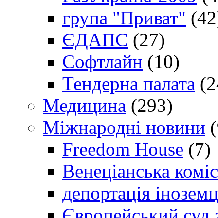
група "Приват"
(42
ЄДАПС
(27)
Софтлайн
(10)
Тендерна палата
(2
Медицина
(293)
Міжнародні новини
(
Freedom House
(7)
Венеціанська коміс
депортація іноземц
Європейський суд 