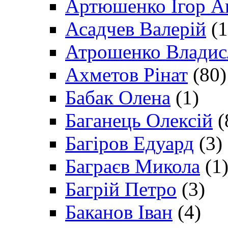
Артюшенко Ігор А
Асадчев Валерій
(1
Атрошенко Владис
Ахметов Рінат
(80)
Бабак Олена
(1)
Баганець Олексій
(
Багіров Едуард
(3)
Баграєв Микола
(1
Багрій Петро
(3)
Баканов Іван
(4)