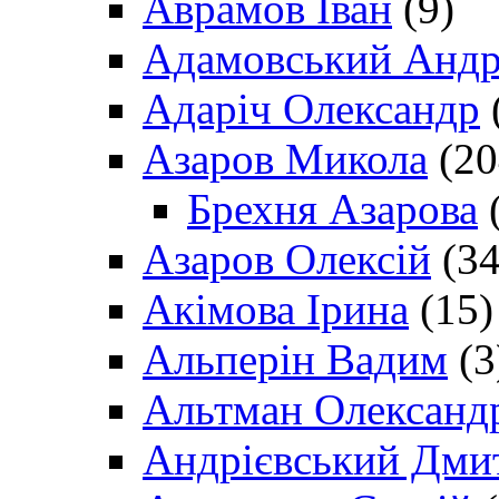
Аврамов Іван
(9)
Адамовський Андр
Адаріч Олександр
Азаров Микола
(20
Брехня Азарова
(
Азаров Олексій
(34
Акімова Ірина
(15)
Альперін Вадим
(3
Альтман Олександ
Андрієвський Дми