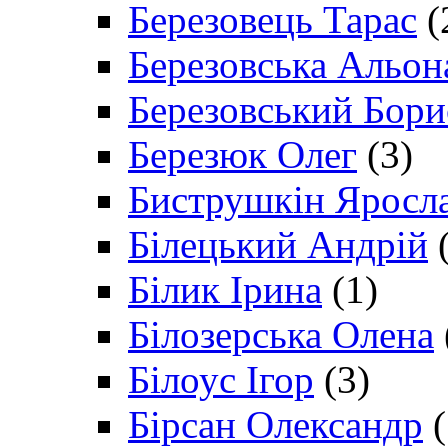
Березовець Тарас
(
Березовська Альон
Березовський Бори
Березюк Олег
(3)
Биструшкін Яросл
Білецький Андрій
(
Білик Ірина
(1)
Білозерська Олена
Білоус Ігор
(3)
Бірсан Олександр
(