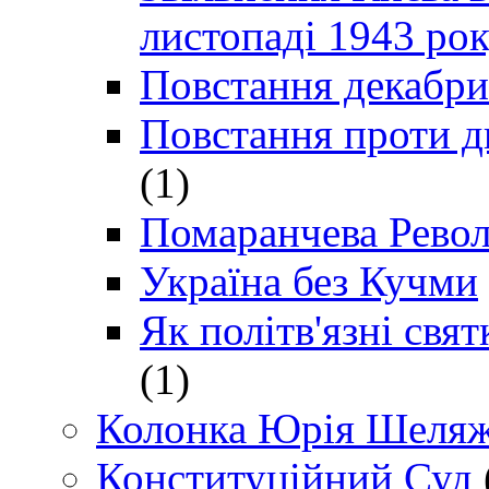
листопаді 1943 ро
Повстання декабри
Повстання проти д
(1)
Помаранчева Рево
Україна без Кучми
Як політв'язні св
(1)
Колонка Юрія Шеляж
Конституційний Суд