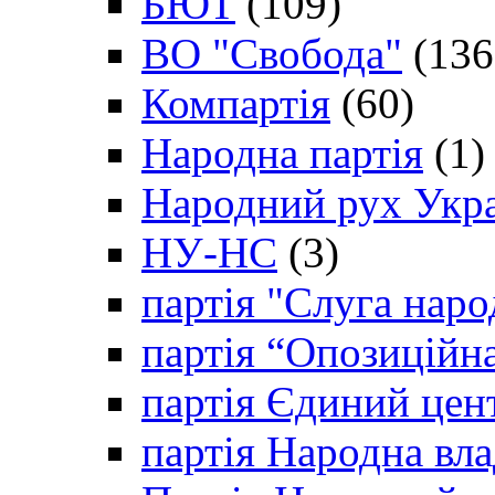
БЮТ
(109)
ВО "Свобода"
(136
Компартія
(60)
Народна партія
(1)
Народний рух Укр
НУ-НС
(3)
партія "Слуга наро
партія “Опозиційн
партія Єдиний цен
партія Народна вла