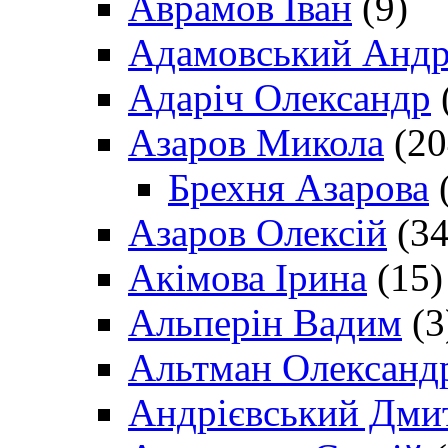
Аврамов Іван
(9)
Адамовський Андр
Адаріч Олександр
Азаров Микола
(20
Брехня Азарова
(
Азаров Олексій
(34
Акімова Ірина
(15)
Альперін Вадим
(3
Альтман Олександ
Андрієвський Дми