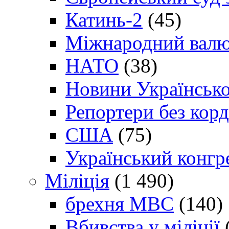
Катинь-2
(45)
Міжнародний валю
НАТО
(38)
Новини Українсько
Репортери без корд
США
(75)
Український конгр
Міліція
(1 490)
брехня МВС
(140)
Вбивства у міліції