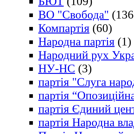
БЮТ
(109)
ВО "Свобода"
(136
Компартія
(60)
Народна партія
(1)
Народний рух Укр
НУ-НС
(3)
партія "Слуга наро
партія “Опозиційн
партія Єдиний цен
партія Народна вла