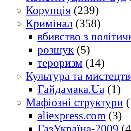
Корупція
(239)
Кримінал
(358)
вбивство з політич
розшук
(5)
тероризм
(14)
Культура та мистецтв
Гайдамака.Ua
(1)
Мафіозні структури
(
aliexpress.com
(3)
ГазУкраїна-2009
(4