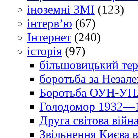
іноземні ЗМІ
(123)
інтерв’ю
(67)
Інтернет
(240)
історія
(97)
більшовицький тер
боротьба за Незал
Боротьба ОУН-УПА
Голодомор 1932—1
Друга світова війн
Звільнення Києва в