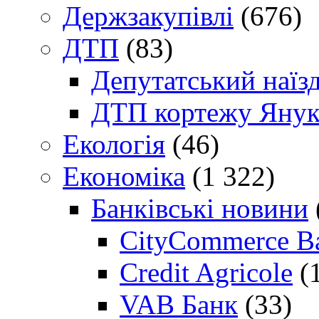
Держзакупівлі
(676)
ДТП
(83)
Депутатський наїз
ДТП кортежу Янук
Екологія
(46)
Економіка
(1 322)
Банківські новини
CityCommerce B
Credit Agricole
(
VAB Банк
(33)