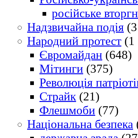
російське вторг
Надзвичайна подія
(3
Народний протест
(1 
Євромайдан
(648)
Мітинги
(375)
Революція патріоті
Страйк
(21)
Флешмоби
(77)
Національна безпека
державна зрада
(27