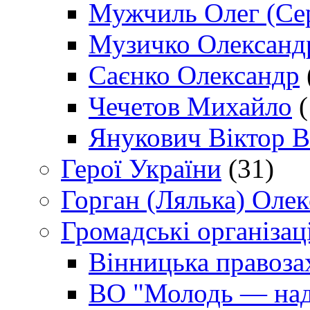
Мужчиль Олег (Сер
Музичко Олександ
Саєнко Олександр
Чечетов Михайло
(
Янукович Віктор В
Герої України
(31)
Горган (Лялька) Оле
Громадські організаці
Вінницька правоза
ВО "Молодь — над