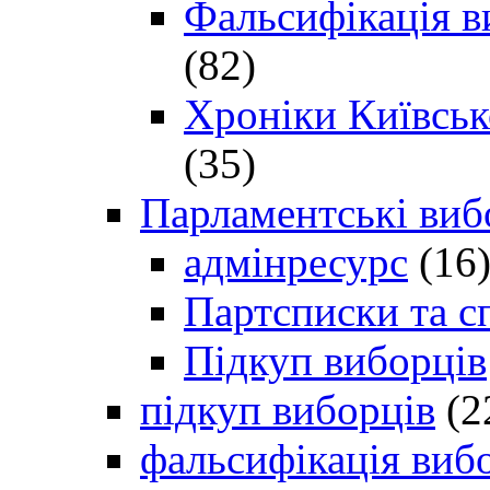
Фальсифікація в
(82)
Хроніки Київсько
(35)
Парламентські виб
адмінресурс
(16
Партсписки та с
Підкуп виборців
підкуп виборців
(2
фальсифікація виб