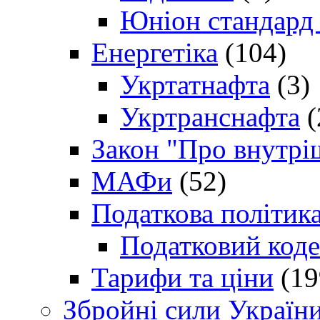
Юніон стандард
Енергетіка
(104)
Укртатнафта
(3)
Укртранснафта
(
Закон "Про внутрі
МАФи
(52)
Податкова політик
Податковий коде
Тарифи та ціни
(19
Збройні сили Україн