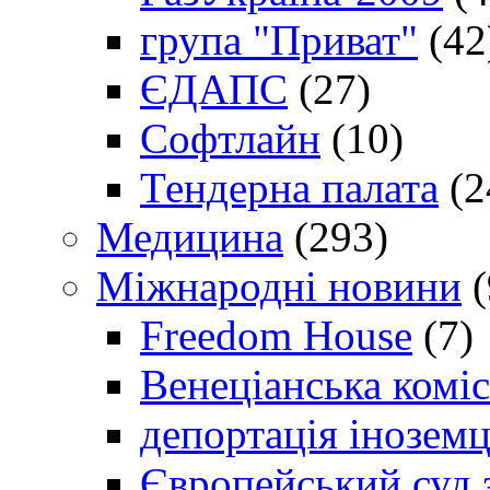
група "Приват"
(42
ЄДАПС
(27)
Софтлайн
(10)
Тендерна палата
(2
Медицина
(293)
Міжнародні новини
(
Freedom House
(7)
Венеціанська коміс
депортація іноземц
Європейський суд 