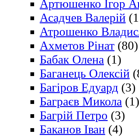
Артюшенко Ігор А
Асадчев Валерій
(1
Атрошенко Владис
Ахметов Рінат
(80)
Бабак Олена
(1)
Баганець Олексій
(
Багіров Едуард
(3)
Баграєв Микола
(1
Багрій Петро
(3)
Баканов Іван
(4)