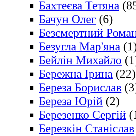
Бахтеєва Тетяна
(8
Бачун Олег
(6)
Безсмертний Рома
Безугла Мар'яна
(1
Бейлін Михайло
(1
Бережна Ірина
(22)
Береза Борислав
(3
Береза Юрій
(2)
Березенко Сергій
(
Березкін Станіслав