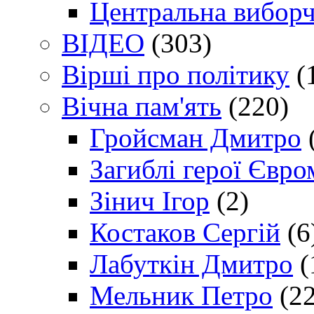
Центральна виборч
ВІДЕО
(303)
Вірші про політику
(
Вічна пам'ять
(220)
Гройсман Дмитро
Загиблі герої Євр
Зінич Ігор
(2)
Костаков Сергій
(6
Лабуткін Дмитро
(
Мельник Петро
(22