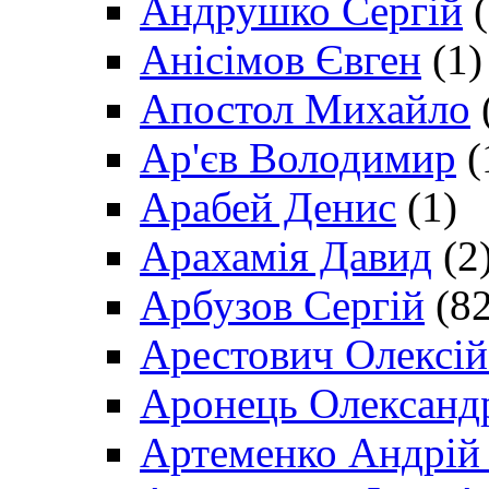
Андрушко Сергій
(
Анісімов Євген
(1)
Апостол Михайло
Ар'єв Володимир
(
Арабей Денис
(1)
Арахамія Давид
(2
Арбузов Сергій
(82
Арестович Олексі
Аронець Олександ
Артеменко Андрій