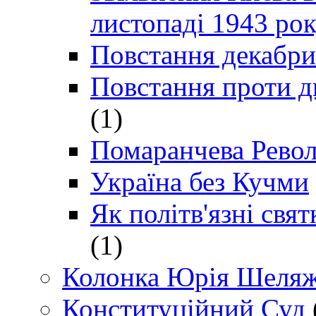
листопаді 1943 ро
Повстання декабри
Повстання проти д
(1)
Помаранчева Рево
Україна без Кучми
Як політв'язні св
(1)
Колонка Юрія Шеляж
Конституційний Суд