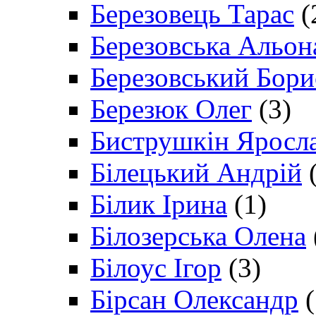
Березовець Тарас
(
Березовська Альон
Березовський Бори
Березюк Олег
(3)
Биструшкін Яросл
Білецький Андрій
(
Білик Ірина
(1)
Білозерська Олена
Білоус Ігор
(3)
Бірсан Олександр
(