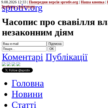
9.08.2026 12:33 |
Попередня версія sprotiv.org
|
Наша кнопка
|
sprotiv.org
Зробити стартовою
Часопис про свавілля в
незаконним діям
Коментарі
Публікації
Головна
Новини
Статті