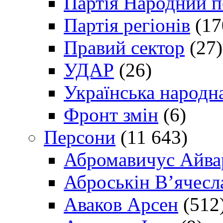
Партія Народний 
Партія регіонів
(17
Правий сектор
(27)
УДАР
(26)
Українська народна
Фронт змін
(6)
Персони
(11 643)
Абромавичус Айва
Аброськін В’ячесл
Аваков Арсен
(512