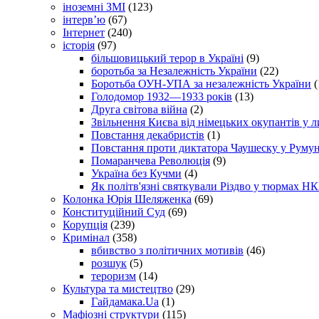
іноземні ЗМІ
(123)
інтерв’ю
(67)
Інтернет
(240)
історія
(97)
більшовицький терор в Україні
(9)
боротьба за Незалежність України
(22)
Боротьба ОУН-УПА за незалежність України
(
Голодомор 1932—1933 років
(13)
Друга світова війна
(2)
Звільнення Києва від німецьких окупантів у л
Повстання декабристів
(1)
Повстання проти диктатора Чаушеску у Румун
Помаранчева Революція
(9)
Україна без Кучми
(4)
Як політв'язні святкували Різдво у тюрмах Н
Колонка Юрія Шеляженка
(69)
Конституційний Суд
(69)
Корупція
(239)
Кримінал
(358)
вбивство з політичних мотивів
(46)
розшук
(5)
тероризм
(14)
Культура та мистецтво
(29)
Гайдамака.Ua
(1)
Мафіозні структури
(115)