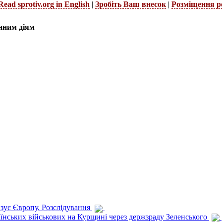
Read sprotiv.org in English
|
Зробіть Ваш внесок
|
Розміщення р
нним діям
изує Європу. Розслідування
раїнських військових на Курщині через держзраду Зеленського