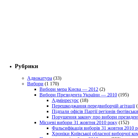
Рубрики
Адвокатура
(33)
Вибори
(1 170)
Вибори мера Києва — 2012
(2)
Вибори Президента України — 2010
(195)
Адмінресурс
(18)
Перешкоджання передвиборчій агітації
(
Підпали офісів Партії регіонів бютівсь
Порушення закону про вибори президен
Місцеві вибори 31 жовтня 2010 року
(152)
Фальсифікація виборів 31 жовтня 2010 
Хроніки Київської обласної виборчої ком