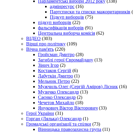
Парламентські вибори 2012 року
(338)
адмінресурс
(16)
Партсписки та списки мажоритарників
(
Підкуп виборців
(75)
підкуп виборців
(22)
фальсифікація виборів
(91)
Центральна виборча комісія
(62)
ВІДЕО
(303)
Вірші про політику
(109)
Вічна пам'ять
(220)
Гройсман Дмитро
(28)
Загиблі герої Євромайдану
(13)
Зінич Ігор
(2)
Костаков Сергій
(6)
Лабуткін Дмитро
(1)
Мельник Петро
(22)
Мужчиль Олег (Сергій Аміров) Лісник
(16)
Музичко Олександр
(13)
Саєнко Олександр
(2)
Чечетов Михайло
(18)
Янукович Віктор Вікторович
(33)
Герої України
(31)
Горган (Лялька) Олександр
(1)
Громадські організації та спілки
(73)
Вінницька правозахисна група
(11)