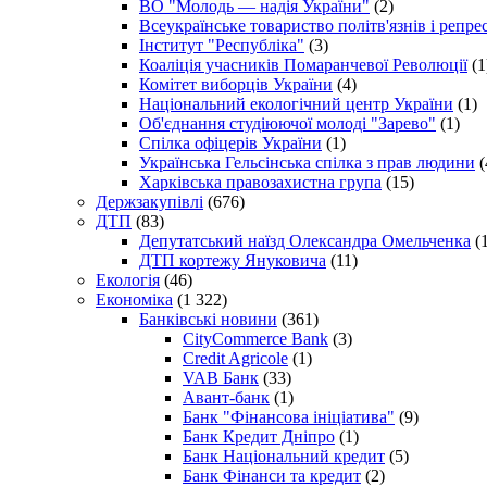
ВО "Молодь — надія України"
(2)
Всеукраїнське товариство політв'язнів і репр
Інститут "Республіка"
(3)
Коаліція учасників Помаранчевої Революції
(1
Комітет виборців України
(4)
Національний екологічний центр України
(1)
Об'єднання студіюючої молоді "Зарево"
(1)
Спілка офіцерів України
(1)
Українська Гельсінська спілка з прав людини
(
Харківська правозахистна група
(15)
Держзакупівлі
(676)
ДТП
(83)
Депутатський наїзд Олександра Омельченка
(1
ДТП кортежу Януковича
(11)
Екологія
(46)
Економіка
(1 322)
Банківські новини
(361)
CityCommerce Bank
(3)
Credit Agricole
(1)
VAB Банк
(33)
Авант-банк
(1)
Банк "Фінансова ініціатива"
(9)
Банк Кредит Дніпро
(1)
Банк Національний кредит
(5)
Банк Фінанси та кредит
(2)