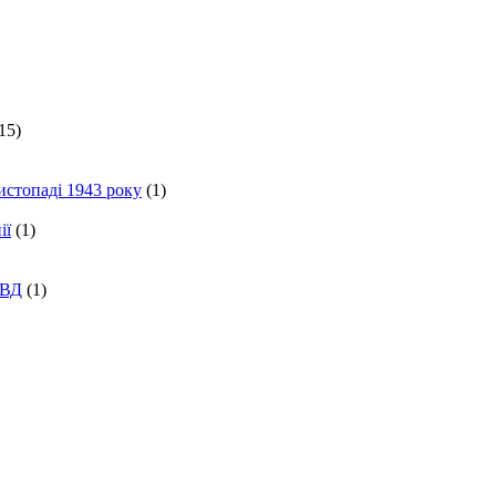
15)
истопаді 1943 року
(1)
ії
(1)
КВД
(1)