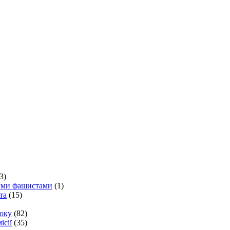
3)
кими фашистами
(1)
та
(15)
року
(82)
ісії
(35)