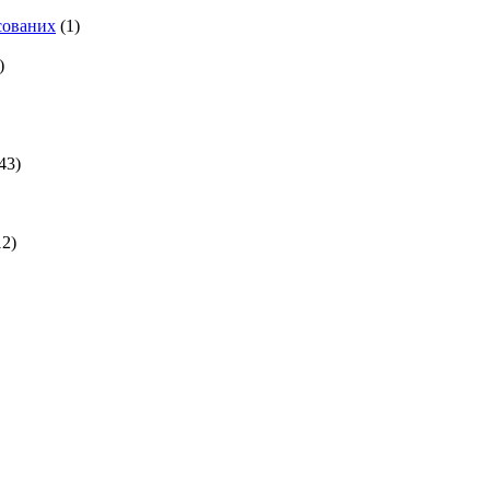
есованих
(1)
)
43)
2)