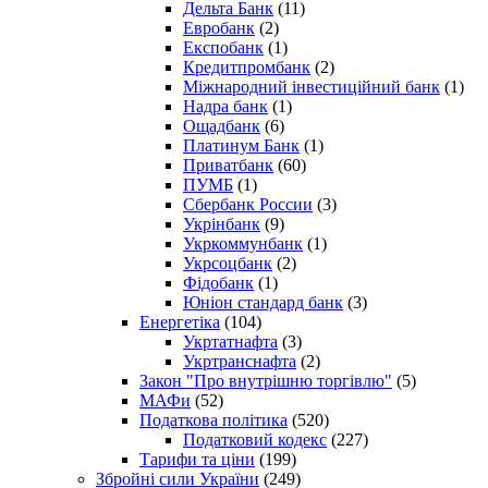
Дельта Банк
(11)
Евробанк
(2)
Експобанк
(1)
Кредитпромбанк
(2)
Міжнародний інвестиційний банк
(1)
Надра банк
(1)
Ощадбанк
(6)
Платинум Банк
(1)
Приватбанк
(60)
ПУМБ
(1)
Сбербанк России
(3)
Укрінбанк
(9)
Укркоммунбанк
(1)
Укрсоцбанк
(2)
Фідобанк
(1)
Юніон стандард банк
(3)
Енергетіка
(104)
Укртатнафта
(3)
Укртранснафта
(2)
Закон "Про внутрішню торгівлю"
(5)
МАФи
(52)
Податкова політика
(520)
Податковий кодекс
(227)
Тарифи та ціни
(199)
Збройні сили України
(249)