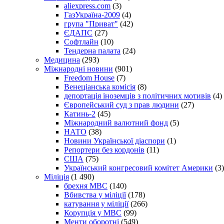
aliexpress.com
(3)
ГазУкраїна-2009
(4)
група "Приват"
(42)
ЄДАПС
(27)
Софтлайн
(10)
Тендерна палата
(24)
Медицина
(293)
Міжнародні новини
(901)
Freedom House
(7)
Венеціанська комісія
(8)
депортація іноземців з політичних мотивів
(4)
Європейський суд з прав людини
(27)
Катинь-2
(45)
Міжнародний валютний фонд
(5)
НАТО
(38)
Новини Української діаспори
(1)
Репортери без кордонів
(11)
США
(75)
Український конгресовий комітет Америки
(3)
Міліція
(1 490)
брехня МВС
(140)
Вбивства у міліції
(178)
катування у міліції
(266)
Корупція у МВС
(99)
Менти оборотні
(549)