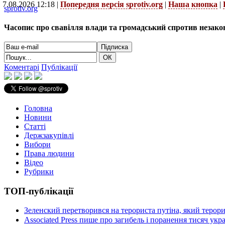
7.08.2026 12:18 |
Попередня версія sprotiv.org
|
Наша кнопка
|
sprotiv.org
Часопис про свавілля влади та громадський спротив незако
Коментарі
Публікації
Головна
Новини
Статті
Держзакупівлі
Вибори
Права людини
Відео
Рубрики
ТОП-публікації
Зеленский перетворився на терориста путіна, який терор
Associated Press пише про загибель і поранення тисяч ук