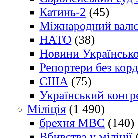
Катинь-2
(45)
Міжнародний валю
НАТО
(38)
Новини Українсько
Репортери без корд
США
(75)
Український конгр
Міліція
(1 490)
брехня МВС
(140)
Вбивства у міліції