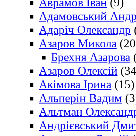
Аврамов Іван
(9)
Адамовський Андр
Адаріч Олександр
Азаров Микола
(20
Брехня Азарова
(
Азаров Олексій
(34
Акімова Ірина
(15)
Альперін Вадим
(3
Альтман Олександ
Андрієвський Дми