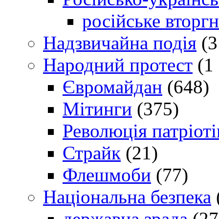
російське вторг
Надзвичайна подія
(3
Народний протест
(1 
Євромайдан
(648)
Мітинги
(375)
Революція патріоті
Страйк
(21)
Флешмоби
(77)
Національна безпека
державна зрада
(27