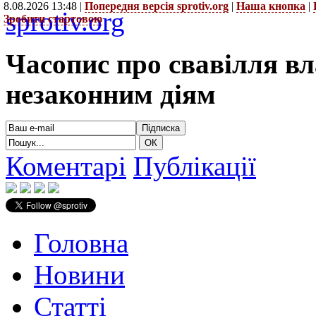
8.08.2026 13:48 |
Попередня версія sprotiv.org
|
Наша кнопка
|
sprotiv.org
Зробити стартовою
Часопис про свавілля в
незаконним діям
Коментарі
Публікації
Головна
Новини
Статті