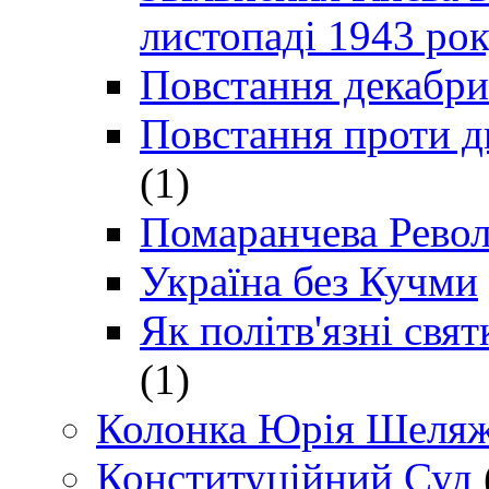
листопаді 1943 ро
Повстання декабри
Повстання проти д
(1)
Помаранчева Рево
Україна без Кучми
Як політв'язні св
(1)
Колонка Юрія Шеляж
Конституційний Суд