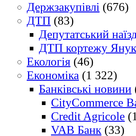
Держзакупівлі
(676)
ДТП
(83)
Депутатський наїз
ДТП кортежу Янук
Екологія
(46)
Економіка
(1 322)
Банківські новини
CityCommerce B
Credit Agricole
(
VAB Банк
(33)