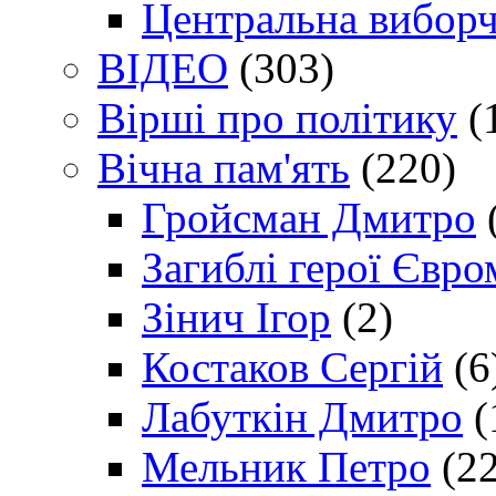
Центральна виборч
ВІДЕО
(303)
Вірші про політику
(
Вічна пам'ять
(220)
Гройсман Дмитро
Загиблі герої Євр
Зінич Ігор
(2)
Костаков Сергій
(6
Лабуткін Дмитро
(
Мельник Петро
(22