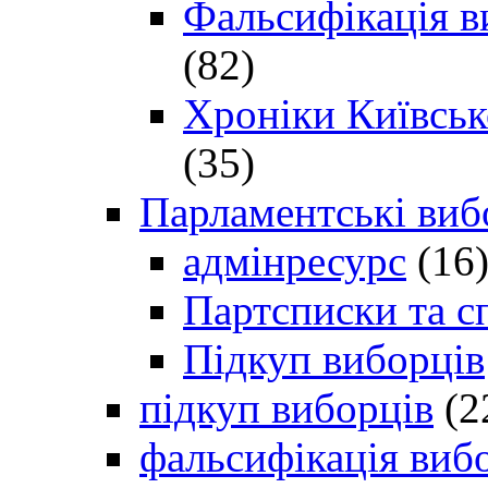
Фальсифікація в
(82)
Хроніки Київсько
(35)
Парламентські виб
адмінресурс
(16
Партсписки та с
Підкуп виборців
підкуп виборців
(2
фальсифікація виб