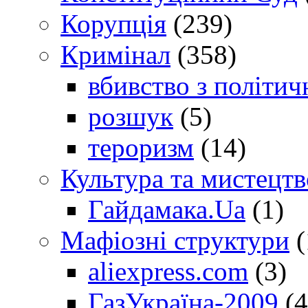
Корупція
(239)
Кримінал
(358)
вбивство з політич
розшук
(5)
тероризм
(14)
Культура та мистецтв
Гайдамака.Ua
(1)
Мафіозні структури
(
aliexpress.com
(3)
ГазУкраїна-2009
(4