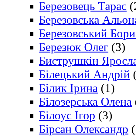
Березовець Тарас
(
Березовська Альон
Березовський Бори
Березюк Олег
(3)
Биструшкін Яросл
Білецький Андрій
(
Білик Ірина
(1)
Білозерська Олена
Білоус Ігор
(3)
Бірсан Олександр
(