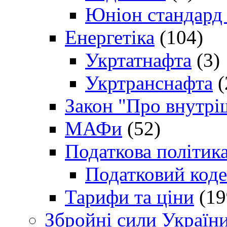
Юніон стандард
Енергетіка
(104)
Укртатнафта
(3)
Укртранснафта
(
Закон "Про внутрі
МАФи
(52)
Податкова політик
Податковий коде
Тарифи та ціни
(19
Збройні сили Україн