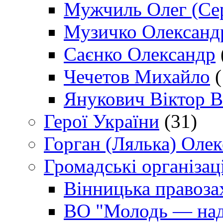
Мужчиль Олег (Сер
Музичко Олександ
Саєнко Олександр
Чечетов Михайло
(
Янукович Віктор В
Герої України
(31)
Горган (Лялька) Оле
Громадські організаці
Вінницька правоза
ВО "Молодь — над