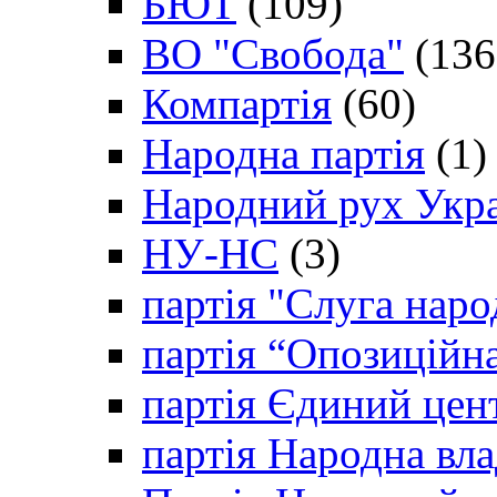
БЮТ
(109)
ВО "Свобода"
(136
Компартія
(60)
Народна партія
(1)
Народний рух Укр
НУ-НС
(3)
партія "Слуга наро
партія “Опозиційн
партія Єдиний цен
партія Народна вла