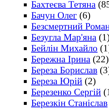
Бахтеєва Тетяна
(8
Бачун Олег
(6)
Безсмертний Рома
Безугла Мар'яна
(1
Бейлін Михайло
(1
Бережна Ірина
(22)
Береза Борислав
(3
Береза Юрій
(2)
Березенко Сергій
(
Березкін Станіслав