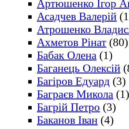
Артюшенко Ігор А
Асадчев Валерій
(1
Атрошенко Владис
Ахметов Рінат
(80)
Бабак Олена
(1)
Баганець Олексій
(
Багіров Едуард
(3)
Баграєв Микола
(1
Багрій Петро
(3)
Баканов Іван
(4)