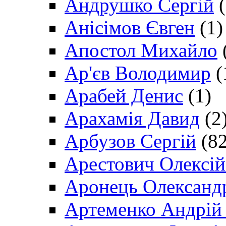
Андрушко Сергій
(
Анісімов Євген
(1)
Апостол Михайло
Ар'єв Володимир
(
Арабей Денис
(1)
Арахамія Давид
(2
Арбузов Сергій
(82
Арестович Олексі
Аронець Олександ
Артеменко Андрій