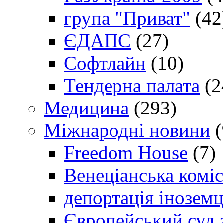
група "Приват"
(42
ЄДАПС
(27)
Софтлайн
(10)
Тендерна палата
(2
Медицина
(293)
Міжнародні новини
(
Freedom House
(7)
Венеціанська коміс
депортація іноземц
Європейський суд 