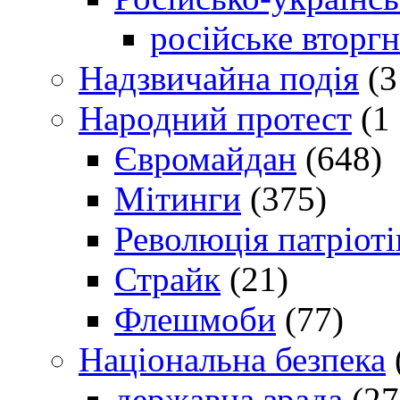
російське вторг
Надзвичайна подія
(3
Народний протест
(1 
Євромайдан
(648)
Мітинги
(375)
Революція патріоті
Страйк
(21)
Флешмоби
(77)
Національна безпека
державна зрада
(27