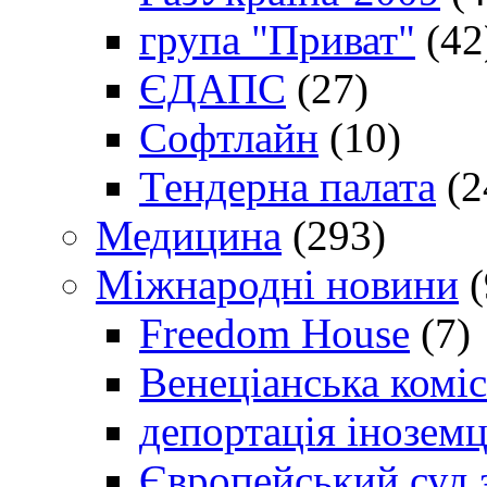
група "Приват"
(42
ЄДАПС
(27)
Софтлайн
(10)
Тендерна палата
(2
Медицина
(293)
Міжнародні новини
(
Freedom House
(7)
Венеціанська коміс
депортація іноземц
Європейський суд 