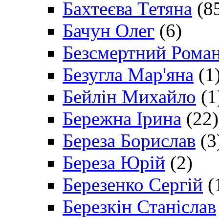
Бахтеєва Тетяна
(8
Бачун Олег
(6)
Безсмертний Рома
Безугла Мар'яна
(1
Бейлін Михайло
(1
Бережна Ірина
(22)
Береза Борислав
(3
Береза Юрій
(2)
Березенко Сергій
(
Березкін Станіслав