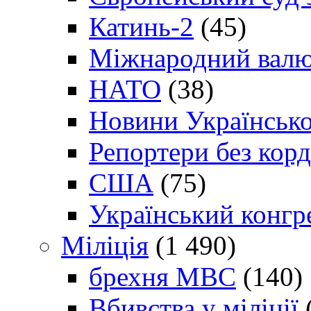
Катинь-2
(45)
Міжнародний валю
НАТО
(38)
Новини Українсько
Репортери без корд
США
(75)
Український конгр
Міліція
(1 490)
брехня МВС
(140)
Вбивства у міліції