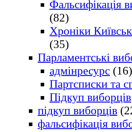
Фальсифікація в
(82)
Хроніки Київсько
(35)
Парламентські виб
адмінресурс
(16
Партсписки та с
Підкуп виборців
підкуп виборців
(2
фальсифікація виб