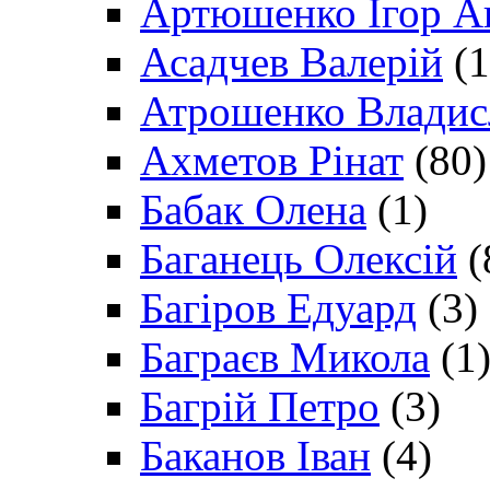
Артюшенко Ігор А
Асадчев Валерій
(1
Атрошенко Владис
Ахметов Рінат
(80)
Бабак Олена
(1)
Баганець Олексій
(
Багіров Едуард
(3)
Баграєв Микола
(1
Багрій Петро
(3)
Баканов Іван
(4)