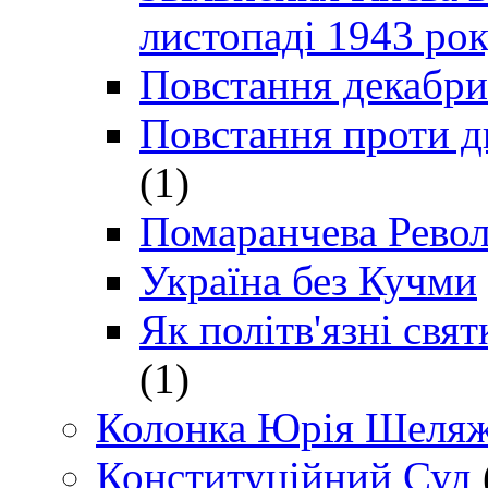
листопаді 1943 ро
Повстання декабри
Повстання проти д
(1)
Помаранчева Рево
Україна без Кучми
Як політв'язні св
(1)
Колонка Юрія Шеляж
Конституційний Суд