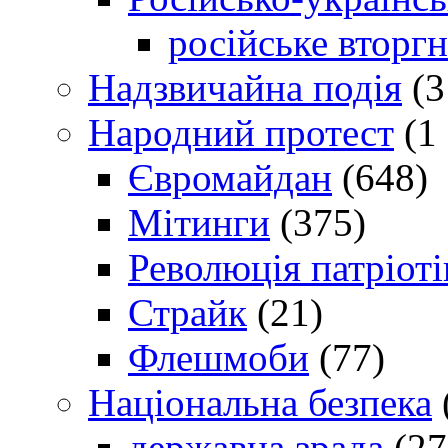
російське вторг
Надзвичайна подія
(3
Народний протест
(1 
Євромайдан
(648)
Мітинги
(375)
Революція патріоті
Страйк
(21)
Флешмоби
(77)
Національна безпека
державна зрада
(27