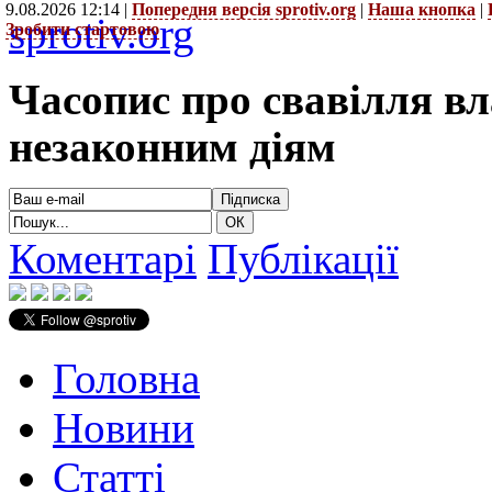
9.08.2026 12:14 |
Попередня версія sprotiv.org
|
Наша кнопка
|
sprotiv.org
Зробити стартовою
Часопис про свавілля в
незаконним діям
Коментарі
Публікації
Головна
Новини
Статті