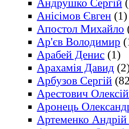
Андрушко Сергій
(
Анісімов Євген
(1)
Апостол Михайло
Ар'єв Володимир
(
Арабей Денис
(1)
Арахамія Давид
(2
Арбузов Сергій
(82
Арестович Олексі
Аронець Олександ
Артеменко Андрій