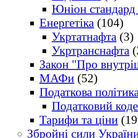
Юніон стандард
Енергетіка
(104)
Укртатнафта
(3)
Укртранснафта
(
Закон "Про внутрі
МАФи
(52)
Податкова політик
Податковий коде
Тарифи та ціни
(19
Збройні сили Україн