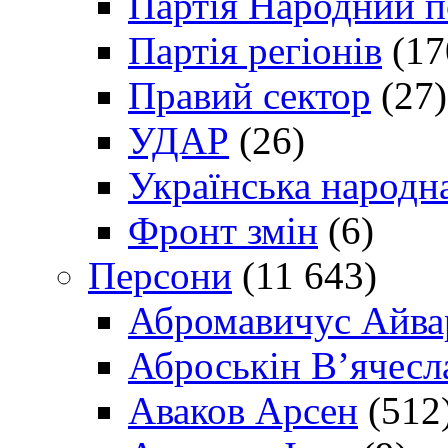
Партія Народний 
Партія регіонів
(17
Правий сектор
(27)
УДАР
(26)
Українська народна
Фронт змін
(6)
Персони
(11 643)
Абромавичус Айва
Аброськін В’ячесл
Аваков Арсен
(512