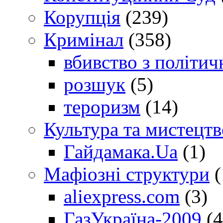
Корупція
(239)
Кримінал
(358)
вбивство з політич
розшук
(5)
тероризм
(14)
Культура та мистецтв
Гайдамака.Ua
(1)
Мафіозні структури
(
aliexpress.com
(3)
ГазУкраїна-2009
(4