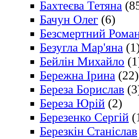
Бахтеєва Тетяна
(8
Бачун Олег
(6)
Безсмертний Рома
Безугла Мар'яна
(1
Бейлін Михайло
(1
Бережна Ірина
(22)
Береза Борислав
(3
Береза Юрій
(2)
Березенко Сергій
(
Березкін Станіслав