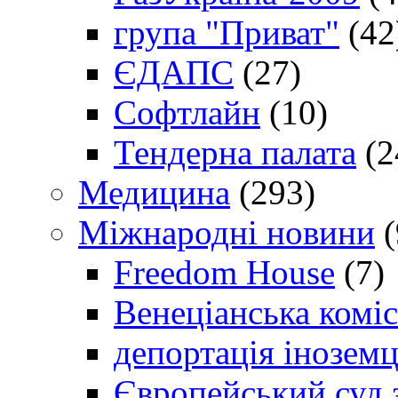
група "Приват"
(42
ЄДАПС
(27)
Софтлайн
(10)
Тендерна палата
(2
Медицина
(293)
Міжнародні новини
(
Freedom House
(7)
Венеціанська коміс
депортація іноземц
Європейський суд 