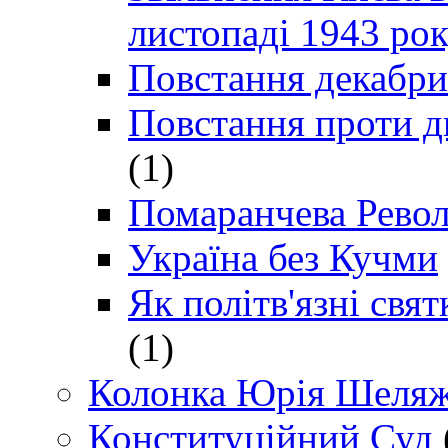
листопаді 1943 ро
Повстання декабри
Повстання проти д
(1)
Помаранчева Рево
Україна без Кучми
Як політв'язні св
(1)
Колонка Юрія Шеляж
Конституційний Суд