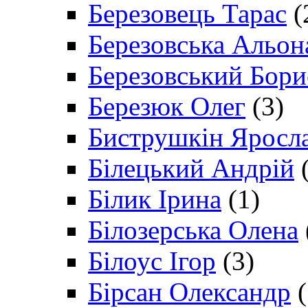
Березовець Тарас
(
Березовська Альон
Березовський Бори
Березюк Олег
(3)
Биструшкін Яросл
Білецький Андрій
(
Білик Ірина
(1)
Білозерська Олена
Білоус Ігор
(3)
Бірсан Олександр
(