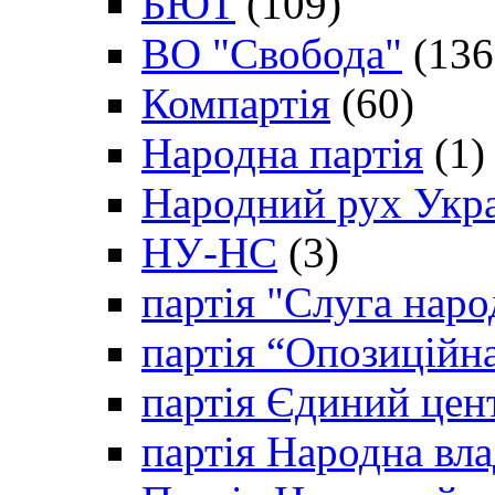
БЮТ
(109)
ВО "Свобода"
(136
Компартія
(60)
Народна партія
(1)
Народний рух Укр
НУ-НС
(3)
партія "Слуга наро
партія “Опозиційн
партія Єдиний цен
партія Народна вла