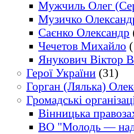
Мужчиль Олег (Сер
Музичко Олександ
Саєнко Олександр
Чечетов Михайло
(
Янукович Віктор В
Герої України
(31)
Горган (Лялька) Оле
Громадські організаці
Вінницька правоза
ВО "Молодь — над