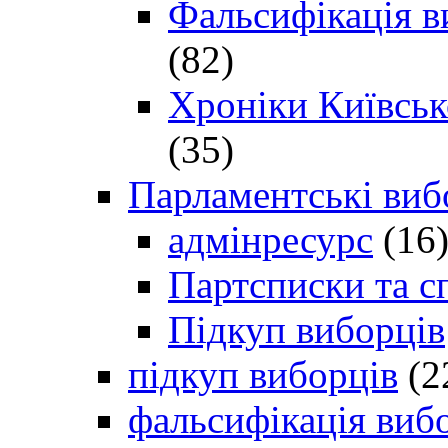
Фальсифікація в
(82)
Хроніки Київсько
(35)
Парламентські виб
адмінресурс
(16
Партсписки та с
Підкуп виборців
підкуп виборців
(2
фальсифікація виб