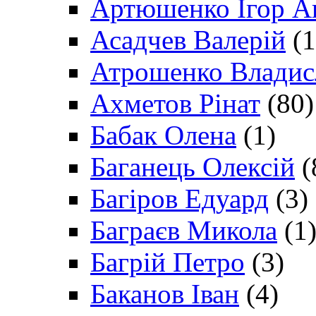
Артюшенко Ігор А
Асадчев Валерій
(1
Атрошенко Владис
Ахметов Рінат
(80)
Бабак Олена
(1)
Баганець Олексій
(
Багіров Едуард
(3)
Баграєв Микола
(1
Багрій Петро
(3)
Баканов Іван
(4)