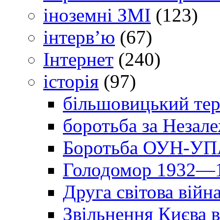
іноземні ЗМІ
(123)
інтерв’ю
(67)
Інтернет
(240)
історія
(97)
більшовицький тер
боротьба за Незал
Боротьба ОУН-УПА
Голодомор 1932—1
Друга світова війн
Звільнення Києва в