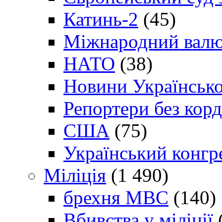
Катинь-2
(45)
Міжнародний валю
НАТО
(38)
Новини Українсько
Репортери без корд
США
(75)
Український конгр
Міліція
(1 490)
брехня МВС
(140)
Вбивства у міліції