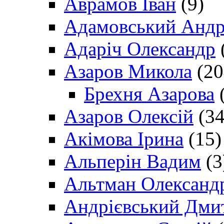
Аврамов Іван
(9)
Адамовський Андр
Адаріч Олександр
Азаров Микола
(20
Брехня Азарова
(
Азаров Олексій
(34
Акімова Ірина
(15)
Альперін Вадим
(3
Альтман Олександ
Андрієвський Дми