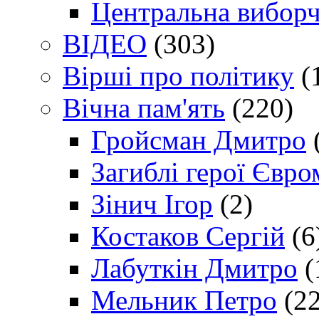
Центральна виборч
ВІДЕО
(303)
Вірші про політику
(
Вічна пам'ять
(220)
Гройсман Дмитро
Загиблі герої Євр
Зінич Ігор
(2)
Костаков Сергій
(6
Лабуткін Дмитро
(
Мельник Петро
(22