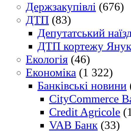
Держзакупівлі
(676)
ДТП
(83)
Депутатський наїз
ДТП кортежу Янук
Екологія
(46)
Економіка
(1 322)
Банківські новини
CityCommerce B
Credit Agricole
(
VAB Банк
(33)