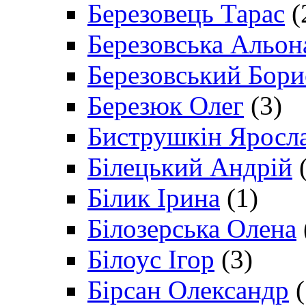
Березовець Тарас
(
Березовська Альон
Березовський Бори
Березюк Олег
(3)
Биструшкін Яросл
Білецький Андрій
(
Білик Ірина
(1)
Білозерська Олена
Білоус Ігор
(3)
Бірсан Олександр
(