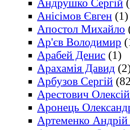
Андрушко Сергій
(
Анісімов Євген
(1)
Апостол Михайло
Ар'єв Володимир
(
Арабей Денис
(1)
Арахамія Давид
(2
Арбузов Сергій
(82
Арестович Олексі
Аронець Олександ
Артеменко Андрій