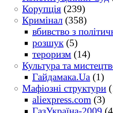
Корупція
(239)
Кримінал
(358)
вбивство з політич
розшук
(5)
тероризм
(14)
Культура та мистецтв
Гайдамака.Ua
(1)
Мафіозні структури
(
aliexpress.com
(3)
ГазУкраїна-2009
(4