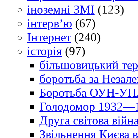
іноземні ЗМІ
(123)
інтерв’ю
(67)
Інтернет
(240)
історія
(97)
більшовицький тер
боротьба за Незал
Боротьба ОУН-УПА
Голодомор 1932—1
Друга світова війн
Звільнення Києва в