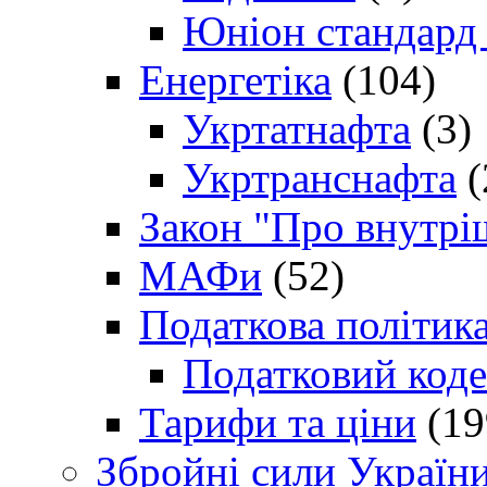
Юніон стандард
Енергетіка
(104)
Укртатнафта
(3)
Укртранснафта
(
Закон "Про внутрі
МАФи
(52)
Податкова політик
Податковий коде
Тарифи та ціни
(19
Збройні сили Україн