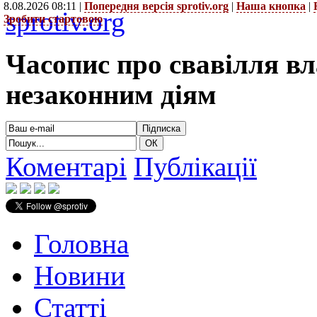
8.08.2026 08:11 |
Попередня версія sprotiv.org
|
Наша кнопка
|
sprotiv.org
Зробити стартовою
Часопис про свавілля в
незаконним діям
Коментарі
Публікації
Головна
Новини
Статті