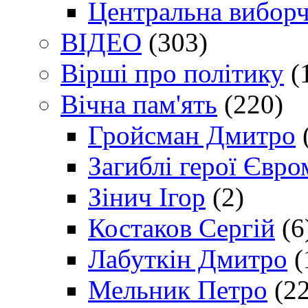
Центральна виборч
ВІДЕО
(303)
Вірші про політику
(
Вічна пам'ять
(220)
Гройсман Дмитро
Загиблі герої Євр
Зінич Ігор
(2)
Костаков Сергій
(6
Лабуткін Дмитро
(
Мельник Петро
(22