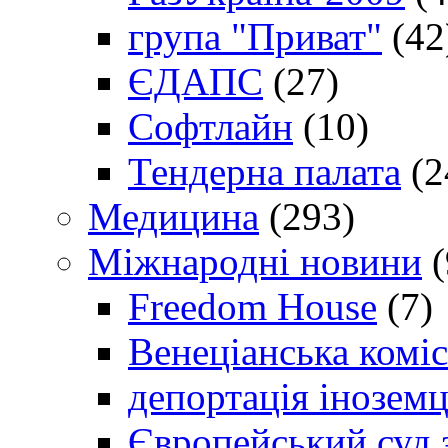
група "Приват"
(42
ЄДАПС
(27)
Софтлайн
(10)
Тендерна палата
(2
Медицина
(293)
Міжнародні новини
(
Freedom House
(7)
Венеціанська коміс
депортація іноземц
Європейський суд 