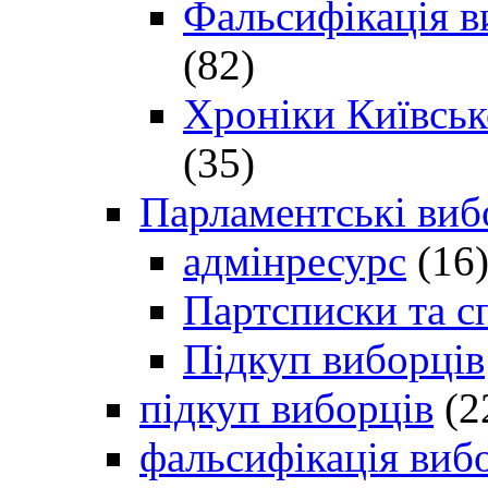
Фальсифікація в
(82)
Хроніки Київсько
(35)
Парламентські виб
адмінресурс
(16
Партсписки та с
Підкуп виборців
підкуп виборців
(2
фальсифікація виб