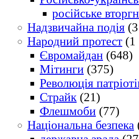
російське вторг
Надзвичайна подія
(3
Народний протест
(1 
Євромайдан
(648)
Мітинги
(375)
Революція патріоті
Страйк
(21)
Флешмоби
(77)
Національна безпека
державна зрада
(27