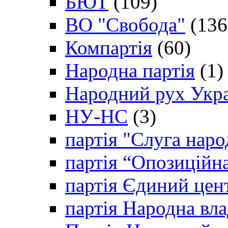
БЮТ
(109)
ВО "Свобода"
(136
Компартія
(60)
Народна партія
(1)
Народний рух Укр
НУ-НС
(3)
партія "Слуга наро
партія “Опозиційн
партія Єдиний цен
партія Народна вла