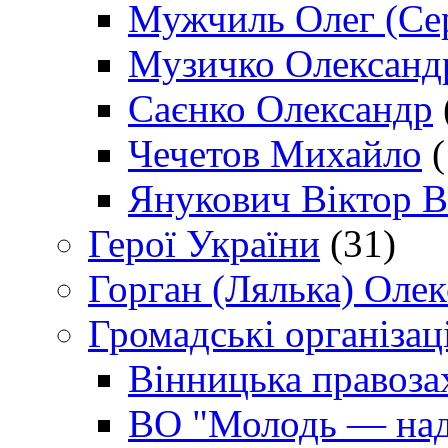
Мужчиль Олег (Сер
Музичко Олександ
Саєнко Олександр
Чечетов Михайло
(
Янукович Віктор В
Герої України
(31)
Горган (Лялька) Оле
Громадські організаці
Вінницька правоза
ВО "Молодь — над