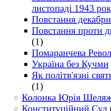
листопаді 1943 ро
Повстання декабри
Повстання проти д
(1)
Помаранчева Рево
Україна без Кучми
Як політв'язні св
(1)
Колонка Юрія Шеляж
Конституційний Суд