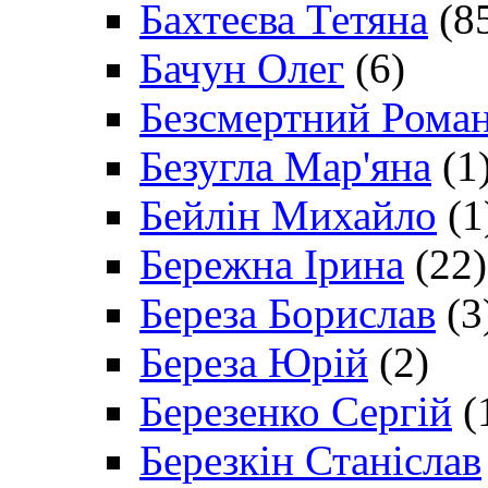
Бахтеєва Тетяна
(8
Бачун Олег
(6)
Безсмертний Рома
Безугла Мар'яна
(1
Бейлін Михайло
(1
Бережна Ірина
(22)
Береза Борислав
(3
Береза Юрій
(2)
Березенко Сергій
(
Березкін Станіслав