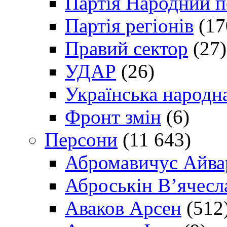
Партія Народний 
Партія регіонів
(17
Правий сектор
(27)
УДАР
(26)
Українська народна
Фронт змін
(6)
Персони
(11 643)
Абромавичус Айва
Аброськін В’ячесл
Аваков Арсен
(512