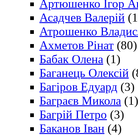
Артюшенко Ігор А
Асадчев Валерій
(1
Атрошенко Владис
Ахметов Рінат
(80)
Бабак Олена
(1)
Баганець Олексій
(
Багіров Едуард
(3)
Баграєв Микола
(1
Багрій Петро
(3)
Баканов Іван
(4)