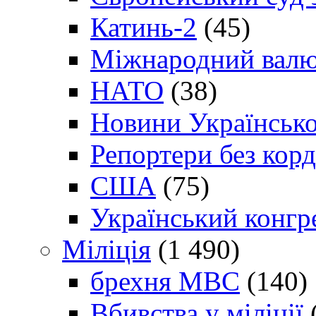
Катинь-2
(45)
Міжнародний валю
НАТО
(38)
Новини Українсько
Репортери без корд
США
(75)
Український конгр
Міліція
(1 490)
брехня МВС
(140)
Вбивства у міліції