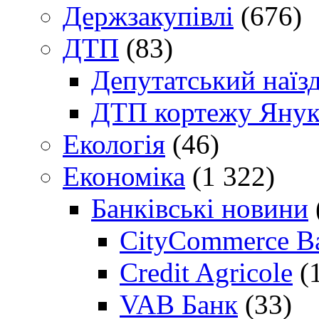
Держзакупівлі
(676)
ДТП
(83)
Депутатський наїз
ДТП кортежу Янук
Екологія
(46)
Економіка
(1 322)
Банківські новини
CityCommerce B
Credit Agricole
(
VAB Банк
(33)