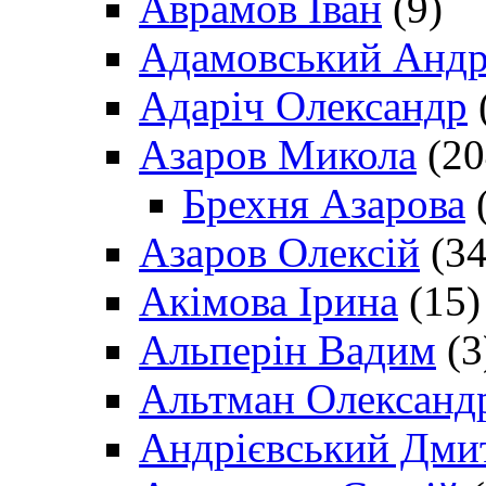
Аврамов Іван
(9)
Адамовський Андр
Адаріч Олександр
Азаров Микола
(20
Брехня Азарова
(
Азаров Олексій
(34
Акімова Ірина
(15)
Альперін Вадим
(3
Альтман Олександ
Андрієвський Дми