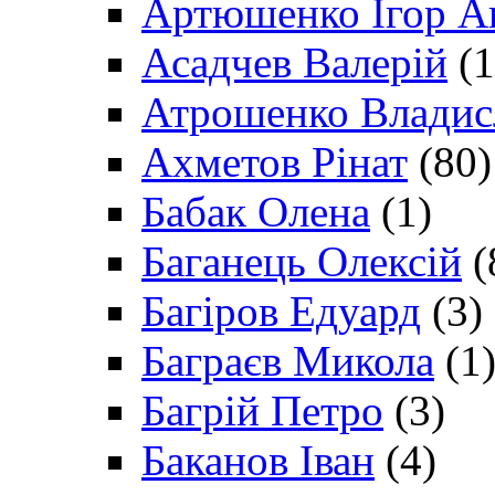
Артюшенко Ігор А
Асадчев Валерій
(1
Атрошенко Владис
Ахметов Рінат
(80)
Бабак Олена
(1)
Баганець Олексій
(
Багіров Едуард
(3)
Баграєв Микола
(1
Багрій Петро
(3)
Баканов Іван
(4)