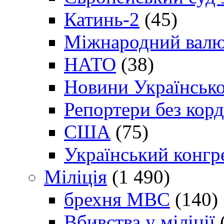
Катинь-2
(45)
Міжнародний валю
НАТО
(38)
Новини Українсько
Репортери без корд
США
(75)
Український конгр
Міліція
(1 490)
брехня МВС
(140)
Вбивства у міліції