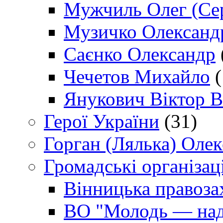
Мужчиль Олег (Сер
Музичко Олександ
Саєнко Олександр
Чечетов Михайло
(
Янукович Віктор В
Герої України
(31)
Горган (Лялька) Оле
Громадські організаці
Вінницька правоза
ВО "Молодь — над