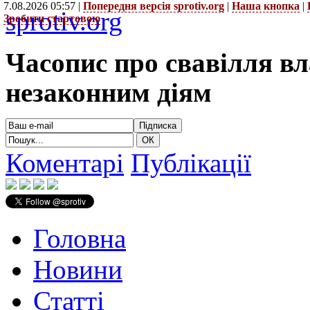
7.08.2026 05:57 |
Попередня версія sprotiv.org
|
Наша кнопка
|
sprotiv.org
Зробити стартовою
Часопис про свавілля в
незаконним діям
Коментарі
Публікації
Головна
Новини
Статті