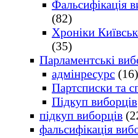
Фальсифікація в
(82)
Хроніки Київсько
(35)
Парламентські виб
адмінресурс
(16
Партсписки та с
Підкуп виборців
підкуп виборців
(2
фальсифікація виб