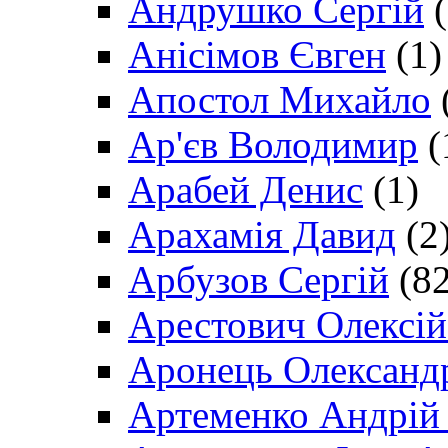
Андрушко Сергій
(
Анісімов Євген
(1)
Апостол Михайло
Ар'єв Володимир
(
Арабей Денис
(1)
Арахамія Давид
(2
Арбузов Сергій
(82
Арестович Олексі
Аронець Олександ
Артеменко Андрій