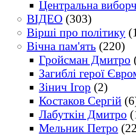
Центральна виборч
ВІДЕО
(303)
Вірші про політику
(
Вічна пам'ять
(220)
Гройсман Дмитро
Загиблі герої Євр
Зінич Ігор
(2)
Костаков Сергій
(6
Лабуткін Дмитро
(
Мельник Петро
(22