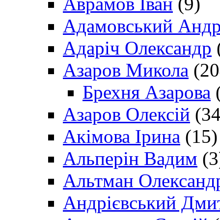
Аврамов Іван
(9)
Адамовський Андр
Адаріч Олександр
Азаров Микола
(20
Брехня Азарова
(
Азаров Олексій
(34
Акімова Ірина
(15)
Альперін Вадим
(3
Альтман Олександ
Андрієвський Дми