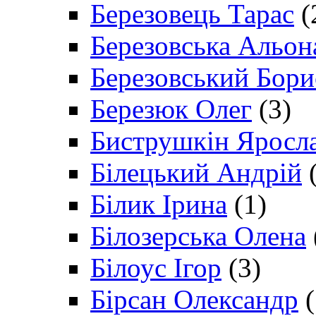
Березовець Тарас
(
Березовська Альон
Березовський Бори
Березюк Олег
(3)
Биструшкін Яросл
Білецький Андрій
(
Білик Ірина
(1)
Білозерська Олена
Білоус Ігор
(3)
Бірсан Олександр
(