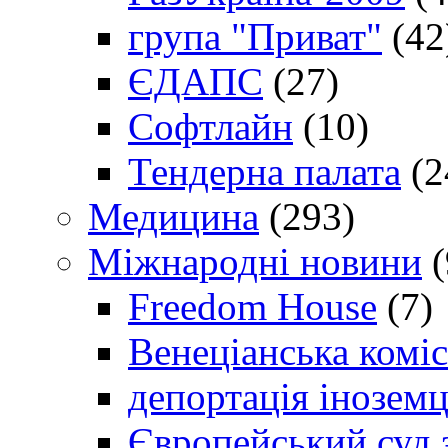
група "Приват"
(42
ЄДАПС
(27)
Софтлайн
(10)
Тендерна палата
(2
Медицина
(293)
Міжнародні новини
(
Freedom House
(7)
Венеціанська коміс
депортація іноземц
Європейський суд 