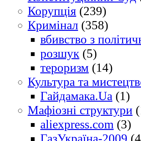
Корупція
(239)
Кримінал
(358)
вбивство з політич
розшук
(5)
тероризм
(14)
Культура та мистецтв
Гайдамака.Ua
(1)
Мафіозні структури
(
aliexpress.com
(3)
ГазУкраїна-2009
(4