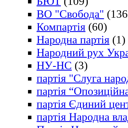
БЮТ
(109)
ВО "Свобода"
(136
Компартія
(60)
Народна партія
(1)
Народний рух Укр
НУ-НС
(3)
партія "Слуга наро
партія “Опозиційн
партія Єдиний цен
партія Народна вла