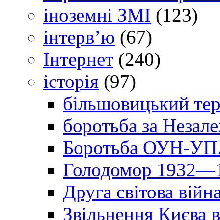
іноземні ЗМІ
(123)
інтерв’ю
(67)
Інтернет
(240)
історія
(97)
більшовицький тер
боротьба за Незал
Боротьба ОУН-УПА
Голодомор 1932—1
Друга світова війн
Звільнення Києва в