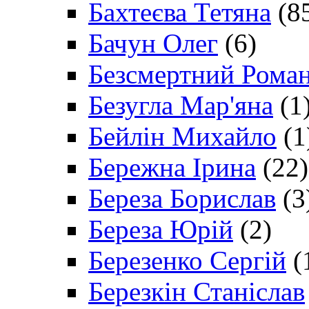
Бахтеєва Тетяна
(8
Бачун Олег
(6)
Безсмертний Рома
Безугла Мар'яна
(1
Бейлін Михайло
(1
Бережна Ірина
(22)
Береза Борислав
(3
Береза Юрій
(2)
Березенко Сергій
(
Березкін Станіслав