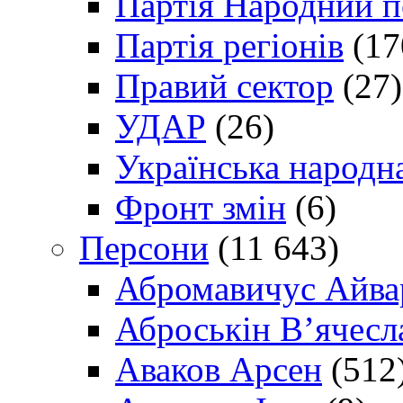
Партія Народний 
Партія регіонів
(17
Правий сектор
(27)
УДАР
(26)
Українська народна
Фронт змін
(6)
Персони
(11 643)
Абромавичус Айва
Аброськін В’ячесл
Аваков Арсен
(512