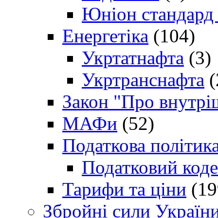
Юніон стандард
Енергетіка
(104)
Укртатнафта
(3)
Укртранснафта
(
Закон "Про внутрі
МАФи
(52)
Податкова політик
Податковий коде
Тарифи та ціни
(19
Збройні сили Україн