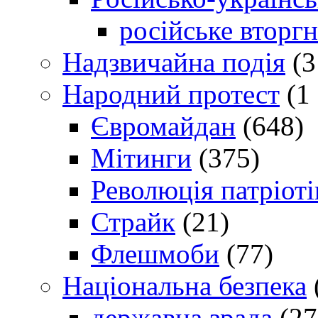
російське вторг
Надзвичайна подія
(3
Народний протест
(1 
Євромайдан
(648)
Мітинги
(375)
Революція патріоті
Страйк
(21)
Флешмоби
(77)
Національна безпека
державна зрада
(27