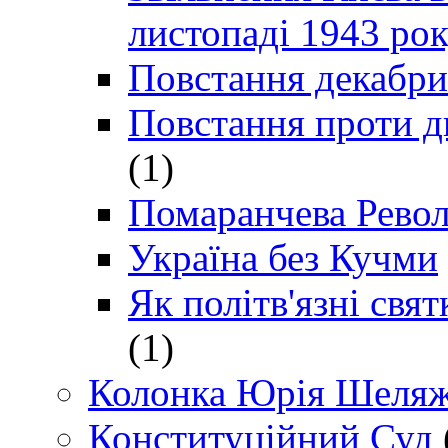
листопаді 1943 ро
Повстання декабри
Повстання проти д
(1)
Помаранчева Рево
Україна без Кучми
Як політв'язні св
(1)
Колонка Юрія Шеляж
Конституційний Суд