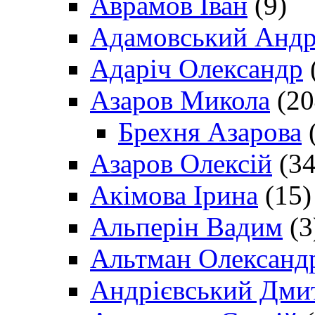
Аврамов Іван
(9)
Адамовський Андр
Адаріч Олександр
Азаров Микола
(20
Брехня Азарова
(
Азаров Олексій
(34
Акімова Ірина
(15)
Альперін Вадим
(3
Альтман Олександ
Андрієвський Дми