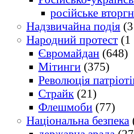
російське вторг
Надзвичайна подія
(3
Народний протест
(1 
Євромайдан
(648)
Мітинги
(375)
Революція патріоті
Страйк
(21)
Флешмоби
(77)
Національна безпека
державна зрада
(27