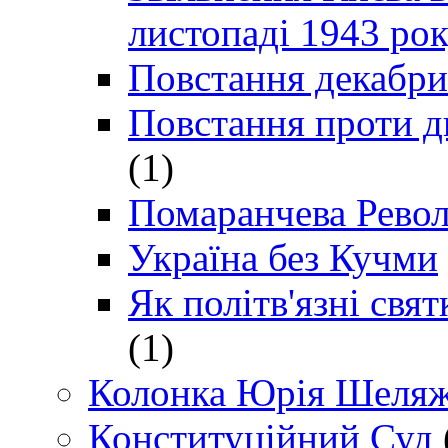
листопаді 1943 ро
Повстання декабри
Повстання проти д
(1)
Помаранчева Рево
Україна без Кучми
Як політв'язні св
(1)
Колонка Юрія Шеляж
Конституційний Суд