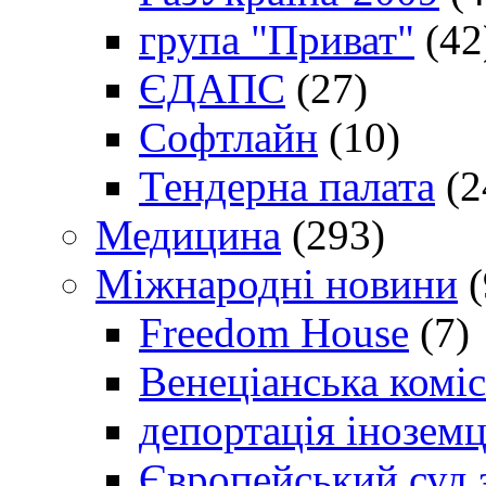
група "Приват"
(42
ЄДАПС
(27)
Софтлайн
(10)
Тендерна палата
(2
Медицина
(293)
Міжнародні новини
(
Freedom House
(7)
Венеціанська коміс
депортація іноземц
Європейський суд 