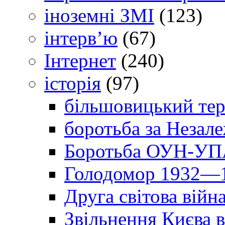
іноземні ЗМІ
(123)
інтерв’ю
(67)
Інтернет
(240)
історія
(97)
більшовицький тер
боротьба за Незал
Боротьба ОУН-УПА
Голодомор 1932—1
Друга світова війн
Звільнення Києва в