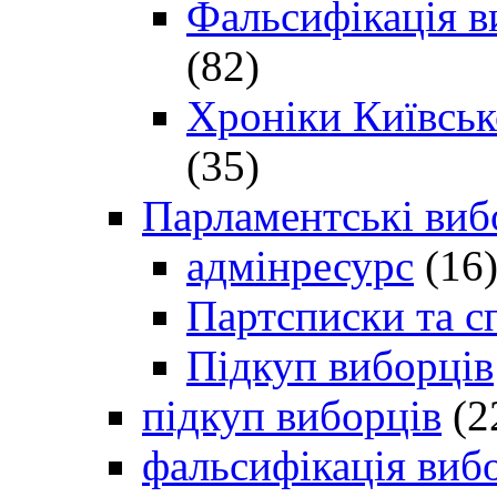
Фальсифікація в
(82)
Хроніки Київсько
(35)
Парламентські виб
адмінресурс
(16
Партсписки та с
Підкуп виборців
підкуп виборців
(2
фальсифікація виб