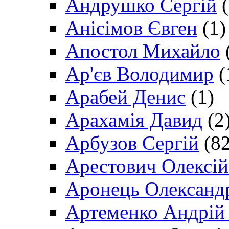
Андрушко Сергій
(
Анісімов Євген
(1)
Апостол Михайло
Ар'єв Володимир
(
Арабей Денис
(1)
Арахамія Давид
(2
Арбузов Сергій
(82
Арестович Олексі
Аронець Олександ
Артеменко Андрій