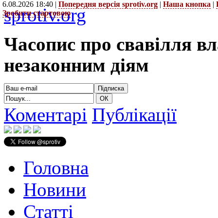
6.08.2026 18:40 |
Попередня версія sprotiv.org
|
Наша кнопка
|
sprotiv.org
Зробити стартовою
Часопис про свавілля в
незаконним діям
Коментарі
Публікації
Головна
Новини
Статті