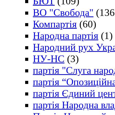
БЮТ
(109)
ВО "Свобода"
(136
Компартія
(60)
Народна партія
(1)
Народний рух Укр
НУ-НС
(3)
партія "Слуга наро
партія “Опозиційн
партія Єдиний цен
партія Народна вла