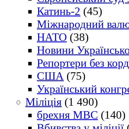
Катинь-2
(45)
Міжнародний валю
НАТО
(38)
Новини Українсько
Репортери без корд
США
(75)
Український конгр
Міліція
(1 490)
брехня МВС
(140)
Вбивства у міліції