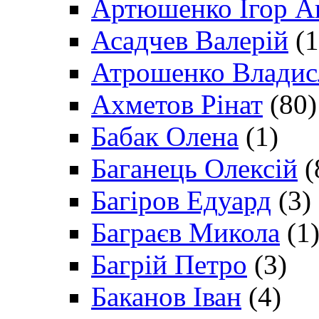
Артюшенко Ігор А
Асадчев Валерій
(1
Атрошенко Владис
Ахметов Рінат
(80)
Бабак Олена
(1)
Баганець Олексій
(
Багіров Едуард
(3)
Баграєв Микола
(1
Багрій Петро
(3)
Баканов Іван
(4)