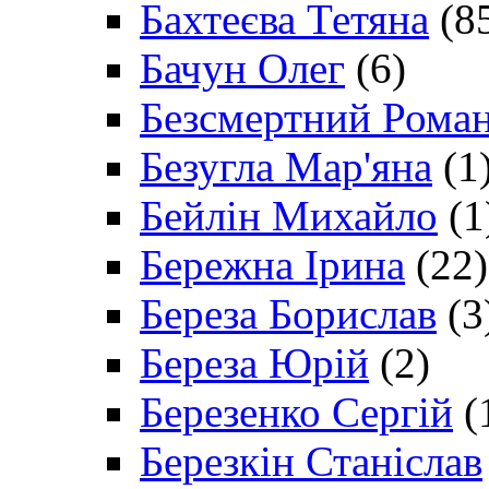
Бахтеєва Тетяна
(8
Бачун Олег
(6)
Безсмертний Рома
Безугла Мар'яна
(1
Бейлін Михайло
(1
Бережна Ірина
(22)
Береза Борислав
(3
Береза Юрій
(2)
Березенко Сергій
(
Березкін Станіслав