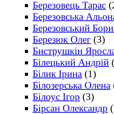
Березовець Тарас
(
Березовська Альон
Березовський Бори
Березюк Олег
(3)
Биструшкін Яросл
Білецький Андрій
(
Білик Ірина
(1)
Білозерська Олена
Білоус Ігор
(3)
Бірсан Олександр
(