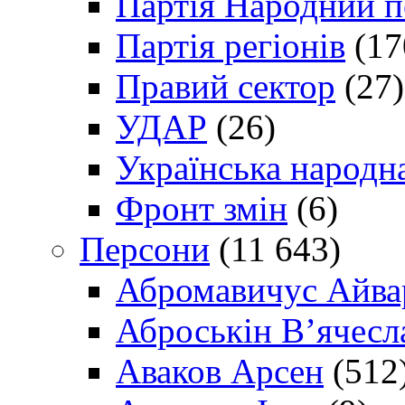
Партія Народний 
Партія регіонів
(17
Правий сектор
(27)
УДАР
(26)
Українська народна
Фронт змін
(6)
Персони
(11 643)
Абромавичус Айва
Аброськін В’ячесл
Аваков Арсен
(512