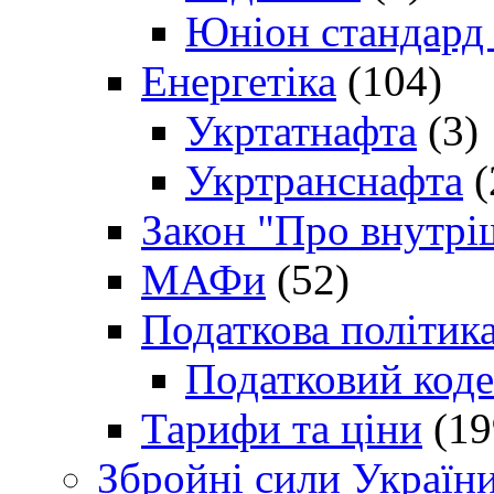
Юніон стандард
Енергетіка
(104)
Укртатнафта
(3)
Укртранснафта
(
Закон "Про внутрі
МАФи
(52)
Податкова політик
Податковий коде
Тарифи та ціни
(19
Збройні сили Україн