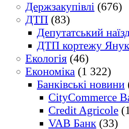
Держзакупівлі
(676)
ДТП
(83)
Депутатський наїз
ДТП кортежу Янук
Екологія
(46)
Економіка
(1 322)
Банківські новини
CityCommerce B
Credit Agricole
(
VAB Банк
(33)