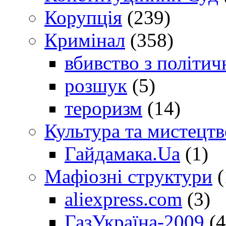
Корупція
(239)
Кримінал
(358)
вбивство з політич
розшук
(5)
тероризм
(14)
Культура та мистецтв
Гайдамака.Ua
(1)
Мафіозні структури
(
aliexpress.com
(3)
ГазУкраїна-2009
(4