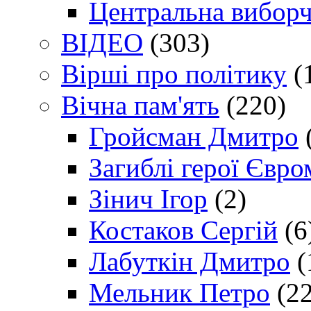
Центральна виборч
ВІДЕО
(303)
Вірші про політику
(
Вічна пам'ять
(220)
Гройсман Дмитро
Загиблі герої Євр
Зінич Ігор
(2)
Костаков Сергій
(6
Лабуткін Дмитро
(
Мельник Петро
(22