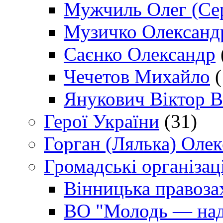
Мужчиль Олег (Сер
Музичко Олександ
Саєнко Олександр
Чечетов Михайло
(
Янукович Віктор В
Герої України
(31)
Горган (Лялька) Оле
Громадські організаці
Вінницька правоза
ВО "Молодь — над